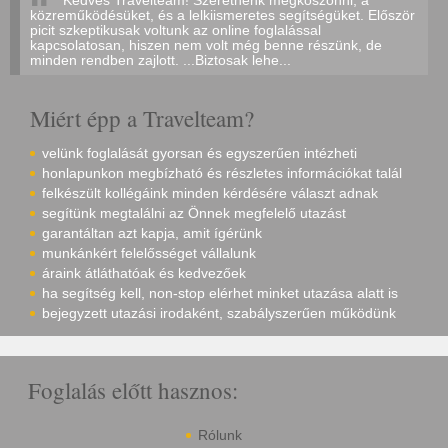
Kedves Travelteam! Szeretnénk megköszönni, a
közreműködésüket, és a lelkiismeretes segítségüket. Először
picit szkeptikusak voltunk az online foglalással
kapcsolatosan, hiszen nem volt még benne részünk, de
minden rendben zajlott. ...Biztosak lehe...
Miért épp a Travelteam?
velünk foglalását gyorsan és egyszerűen intézheti
honlapunkon megbízható és részletes információkat talál
felkészült kollégáink minden kérdésére választ adnak
segítünk megtalálni az Önnek megfelelő utazást
garantáltan azt kapja, amit ígérünk
munkánkért felelősséget vállalunk
áraink átláthatóak és kedvezőek
ha segítség kell, non-stop elérhet minket utazása alatt is
bejegyzett utazási irodaként, szabályszerűen működünk
Foglalás előtt hasznos:
Rólunk