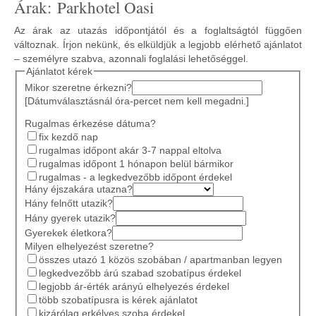
Árak: Parkhotel Oasi
Az árak az utazás időpontjától és a foglaltságtól függően
változnak. Írjon nekünk, és elküldjük a legjobb elérhető ajánlatot
– személyre szabva, azonnali foglalási lehetőséggel.
Ajánlatot kérek
Mikor szeretne érkezni?
[Dátumválasztásnál óra-percet nem kell megadni.]
Rugalmas érkezése dátuma?
fix kezdő nap
rugalmas időpont akár 3-7 nappal eltolva
rugalmas időpont 1 hónapon belül bármikor
rugalmas - a legkedvezőbb időpont érdekel
Hány éjszakára utazna?
Hány felnőtt utazik?
Hány gyerek utazik?
Gyerekek életkora?
Milyen elhelyezést szeretne?
összes utazó 1 közös szobában / apartmanban legyen
legkedvezőbb árú szabad szobatípus érdekel
legjobb ár-érték arányú elhelyezés érdekel
több szobatípusra is kérek ajánlatot
kizárólag erkélyes szoba érdekel