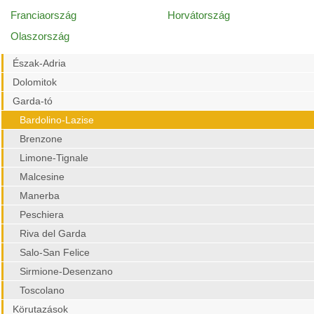
Franciaország
Horvátország
Olaszország
Észak-Adria
Dolomitok
Garda-tó
Bardolino-Lazise
Brenzone
Limone-Tignale
Malcesine
Manerba
Peschiera
Riva del Garda
Salo-San Felice
Sirmione-Desenzano
Toscolano
Körutazások