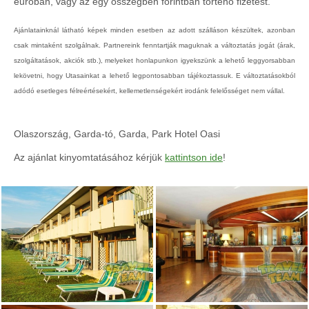
euróban, vagy az egy összegben forintban történő fizetést.
Ajánlatainknál látható képek minden esetben az adott szálláson készültek, azonban
csak mintaként szolgálnak. Partnereink fenntartják maguknak a változtatás jogát (árak,
szolgáltatások, akciók stb.), melyeket honlapunkon igyekszünk a lehető leggyorsabban
lekövetni, hogy Utasainkat a lehető legpontosabban tájékoztassuk. E változtatásokból
adódó esetleges félreértésekért, kellemetlenségekért irodánk felelősséget nem vállal.
Olaszország, Garda-tó, Garda, Park Hotel Oasi
Az ajánlat kinyomtatásához kérjük
kattintson ide
!