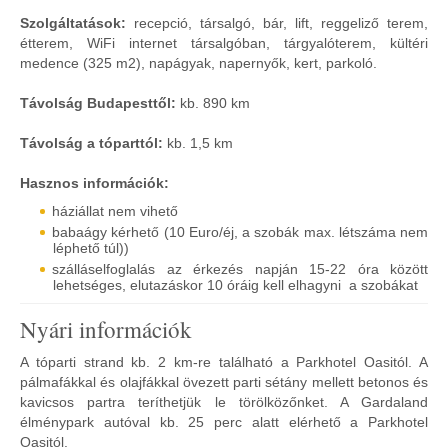
Szolgáltatások:
recepció, társalgó, bár, lift, reggeliző terem,
étterem, WiFi internet társalgóban, tárgyalóterem, kültéri
medence (325 m2), napágyak, napernyők, kert, parkoló.
Távolság Budapesttől:
kb. 890 km
Távolság a tóparttól:
kb. 1,5 km
Hasznos információk:
háziállat nem vihető
babaágy kérhető (10 Euro/éj, a szobák max. létszáma nem
léphető túl))
szálláselfoglalás az érkezés napján 15-22 óra között
lehetséges, elutazáskor 10 óráig kell elhagyni a szobákat
Nyári információk
A tóparti strand kb. 2 km-re található a Parkhotel Oasitól. A
pálmafákkal és olajfákkal övezett parti sétány mellett betonos és
kavicsos partra teríthetjük le törölközőnket. A Gardaland
élménypark autóval kb. 25 perc alatt elérhető a Parkhotel
Oasitól.