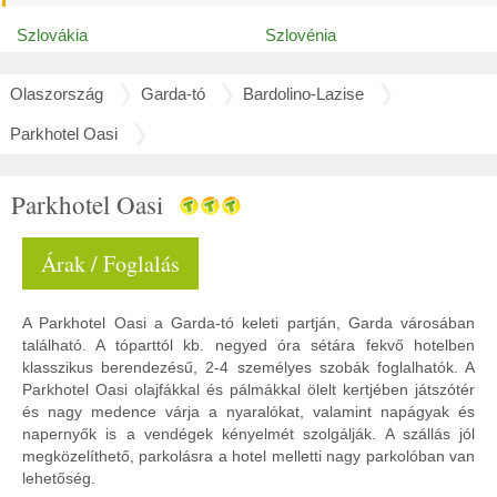
Szlovákia
Szlovénia
Olaszország
Garda-tó
Bardolino-Lazise
Parkhotel Oasi
Parkhotel Oasi
Árak / Foglalás
A Parkhotel Oasi a Garda-tó keleti partján, Garda városában
található. A tóparttól kb. negyed óra sétára fekvő hotelben
klasszikus berendezésű, 2-4 személyes szobák foglalhatók. A
Parkhotel Oasi olajfákkal és pálmákkal ölelt kertjében játszótér
és nagy medence várja a nyaralókat, valamint napágyak és
napernyők is a vendégek kényelmét szolgálják. A szállás jól
megközelíthető, parkolásra a hotel melletti nagy parkolóban van
lehetőség.