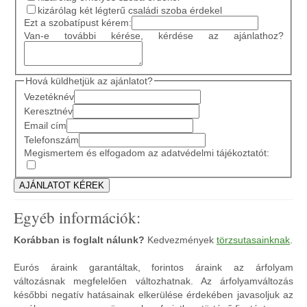
kizárólag két légterű családi szoba érdekel
Ezt a szobatípust kérem:
Van-e további kérése, kérdése az ajánlathoz?
Hová küldhetjük az ajánlatot?
Vezetéknév
Keresztnév
Email cím
Telefonszám
Megismertem és elfogadom az adatvédelmi tájékoztatót:
Egyéb információk:
Korábban is foglalt nálunk?
Kedvezmények
törzsutasainknak
.
Eurós áraink garantáltak, forintos áraink az árfolyam
változásnak megfelelően változhatnak. Az árfolyamváltozás
későbbi negatív hatásainak elkerülése érdekében javasoljuk az