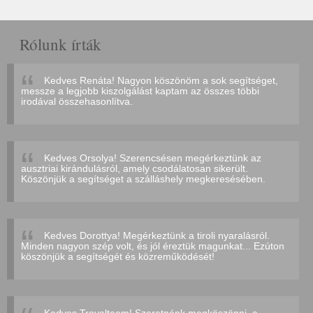
Rólunk írták
Kedves Renáta! Nagyon köszönöm a sok segítséget,
messze a legjobb kiszolgálást kaptam az összes többi
irodával összehasonlítva.
Kedves Orsolya! Szerencsésen megérkeztünk az
ausztriai kirándulásról, amely csodálatosan sikerült.
Köszönjük a segítséget a szálláshely megkeresésében.
Kedves Dorottya! Megérkeztünk a tiroli nyaralásról.
Minden nagyon szép volt, és jól éreztük magunkat... Ezúton
köszönjük a segítségét és közreműködését!