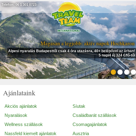
Telefon: 06 1 301 0723
Magasan a legjobb: aktív napok Hochkaron
Alpesi nyaralás Budapesttől csak 4 óra utazásra, 40+ belépővel az árban!
5 nap/4 éj 324 €/fő-től
Ajánlataink
Akciós ajánlatok
Síutak
Nyaralások
Családbarát szállások
Wellness szállások
Csomagajánlatok
Nassfeld kiemelt ajánlatok
Ausztria