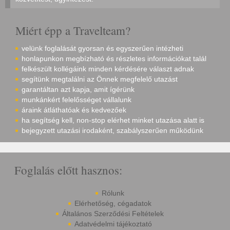
Miért épp a Travelteam?
velünk foglalását gyorsan és egyszerűen intézheti
honlapunkon megbízható és részletes információkat talál
felkészült kollégáink minden kérdésére választ adnak
segítünk megtalálni az Önnek megfelelő utazást
garantáltan azt kapja, amit ígérünk
munkánkért felelősséget vállalunk
áraink átláthatóak és kedvezőek
ha segítség kell, non-stop elérhet minket utazása alatt is
bejegyzett utazási irodaként, szabályszerűen működünk
Foglalás előtt hasznos:
Rólunk
Elérhetőség, cégadatok
Általános Szerződési Feltételek
Adatvédelmi tájékoztató