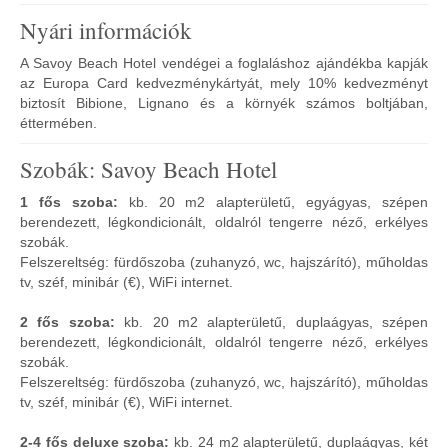
Nyári információk
A Savoy Beach Hotel vendégei a foglaláshoz ajándékba kapják
az Europa Card kedvezménykártyát, mely 10% kedvezményt
biztosít Bibione, Lignano és a környék számos boltjában,
éttermében.
Szobák: Savoy Beach Hotel
1 fős szoba:
kb. 20 m2 alapterületű, egyágyas, szépen
berendezett, légkondicionált, oldalról tengerre néző, erkélyes
szobák.
Felszereltség: fürdőszoba (zuhanyzó, wc, hajszárító), műholdas
tv, széf, minibár (€), WiFi internet.
2 fős szoba:
kb. 20 m2 alapterületű, duplaágyas, szépen
berendezett, légkondicionált, oldalról tengerre néző, erkélyes
szobák.
Felszereltség: fürdőszoba (zuhanyzó, wc, hajszárító), műholdas
tv, széf, minibár (€), WiFi internet.
2-4 fős deluxe szoba:
kb. 24 m2 alapterületű, duplaágyas, két