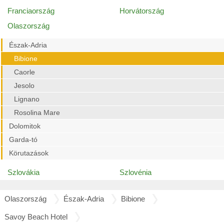
Franciaország
Horvátország
Olaszország
Észak-Adria
Bibione
Caorle
Jesolo
Lignano
Rosolina Mare
Dolomitok
Garda-tó
Körutazások
Szlovákia
Szlovénia
Olaszország
Észak-Adria
Bibione
Savoy Beach Hotel