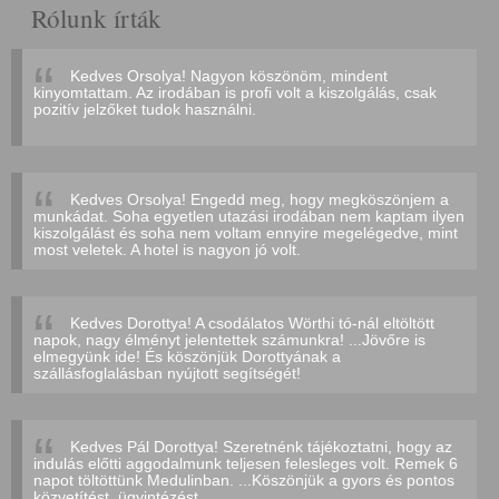
Rólunk írták
Kedves Orsolya! Nagyon köszönöm, mindent
kinyomtattam. Az irodában is profi volt a kiszolgálás, csak
pozitív jelzőket tudok használni.
Kedves Orsolya! Engedd meg, hogy megköszönjem a
munkádat. Soha egyetlen utazási irodában nem kaptam ilyen
kiszolgálást és soha nem voltam ennyire megelégedve, mint
most veletek. A hotel is nagyon jó volt.
Kedves Dorottya! A csodálatos Wörthi tó-nál eltöltött
napok, nagy élményt jelentettek számunkra! ...Jövőre is
elmegyünk ide! És köszönjük Dorottyának a
szállásfoglalásban nyújtott segítségét!
Kedves Pál Dorottya! Szeretnénk tájékoztatni, hogy az
indulás előtti aggodalmunk teljesen felesleges volt. Remek 6
napot töltöttünk Medulinban. ...Köszönjük a gyors és pontos
közvetítést, ügyintézést.