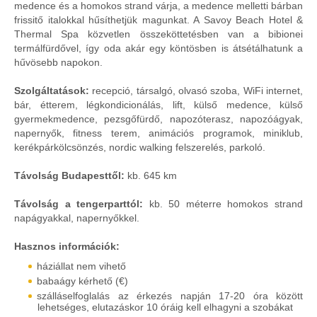
medence és a homokos strand várja, a medence melletti bárban
frissitő italokkal hűsíthetjük magunkat. A Savoy Beach Hotel &
Thermal Spa közvetlen összeköttetésben van a bibionei
termálfürdővel, így oda akár egy köntösben is átsétálhatunk a
hűvösebb napokon.
Szolgáltatások:
recepció, társalgó, olvasó szoba, WiFi internet,
bár, étterem, légkondicionálás, lift, külső medence, külső
gyermekmedence, pezsgőfürdő, napozóterasz, napozóágyak,
napernyők, fitness terem, animációs programok, miniklub,
kerékpárkölcsönzés, nordic walking felszerelés, parkoló.
Távolság Budapesttől:
kb. 645 km
Távolság a tengerparttól:
kb. 50 méterre homokos strand
napágyakkal, napernyőkkel.
Hasznos információk:
háziállat nem vihető
babaágy kérhető (€)
szálláselfoglalás az érkezés napján 17-20 óra között
lehetséges, elutazáskor 10 óráig kell elhagyni a szobákat