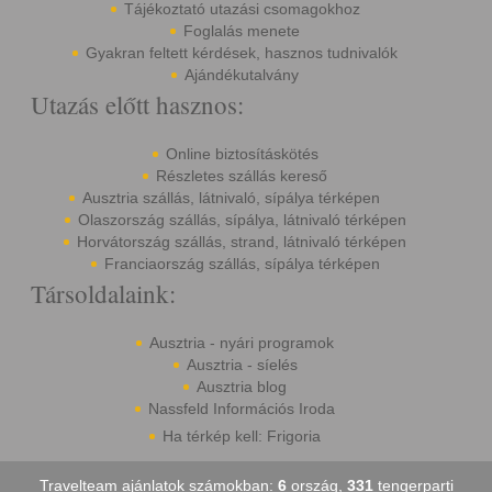
Tájékoztató utazási csomagokhoz
Foglalás menete
Gyakran feltett kérdések, hasznos tudnivalók
Ajándékutalvány
Utazás előtt hasznos:
Online biztosításkötés
Részletes szállás kereső
Ausztria szállás, látnivaló, sípálya térképen
Olaszország szállás, sípálya, látnivaló térképen
Horvátország szállás, strand, látnivaló térképen
Franciaország szállás, sípálya térképen
Társoldalaink:
Ausztria - nyári programok
Ausztria - síelés
Ausztria blog
Nassfeld Információs Iroda
Ha térkép kell: Frigoria
Travelteam ajánlatok számokban:
6
ország,
331
tengerparti