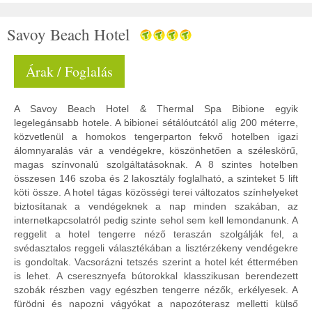
Savoy Beach Hotel
Árak / Foglalás
A Savoy Beach Hotel & Thermal Spa Bibione egyik
legelegánsabb hotele. A bibionei sétálóutcától alig 200 méterre,
közvetlenül a homokos tengerparton fekvő hotelben igazi
álomnyaralás vár a vendégekre, köszönhetően a széleskörű,
magas színvonalú szolgáltatásoknak. A 8 szintes hotelben
összesen 146 szoba és 2 lakosztály foglalható, a szinteket 5 lift
köti össze. A hotel tágas közösségi terei változatos színhelyeket
biztosítanak a vendégeknek a nap minden szakában, az
internetkapcsolatról pedig szinte sehol sem kell lemondanunk. A
reggelit a hotel tengerre néző teraszán szolgálják fel, a
svédasztalos reggeli választékában a lisztérzékeny vendégekre
is gondoltak. Vacsorázni tetszés szerint a hotel két éttermében
is lehet. A cseresznyefa bútorokkal klasszikusan berendezett
szobák részben vagy egészben tengerre nézők, erkélyesek. A
fürödni és napozni vágyókat a napozóterasz melletti külső