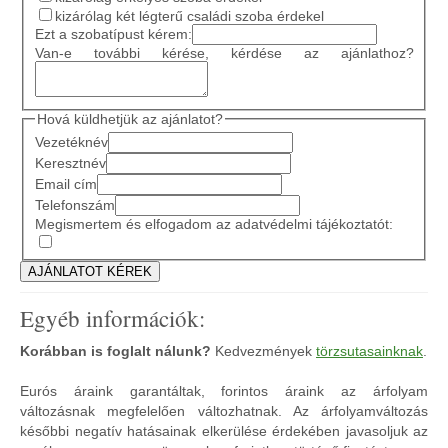
kizárólag két légterű családi szoba érdekel
Ezt a szobatípust kérem:
Van-e további kérése, kérdése az ajánlathoz?
Hová küldhetjük az ajánlatot?
Vezetéknév
Keresztnév
Email cím
Telefonszám
Megismertem és elfogadom az adatvédelmi tájékoztatót:
Egyéb információk:
Korábban is foglalt nálunk?
Kedvezmények
törzsutasainknak
.
Eurós áraink garantáltak, forintos áraink az árfolyam
változásnak megfelelően változhatnak. Az árfolyamváltozás
későbbi negatív hatásainak elkerülése érdekében javasoljuk az