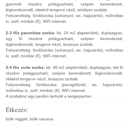
gyermek részére pótágyazható, szépen berendezett,
légkondicionált, oldalról tengerre néző, erkélyes szobák.
Felszereltség: fürdőszoba (zuhanyzó, wc, hajszárító), műholdas
tv, széf, minibár (€), WiFi internet.
2-3 fős panoráma szoba:
kb. 24 m2 alapterületű, duplaágyas,
egy fő részére pótágyazható, szépen berendezett,
légkondicionált, tengerre néző, teraszos szobák.
Felszereltség: fürdőszoba (zuhanyzó, wc, hajszárító), műholdas
tv, széf, minibár (€), WiFi internet.
2-4 fős suite szoba:
kb. 40 m2 alapterületű, duplaágyas, két fő
részére pótágyazható, szépen berendezett, légkondicionált,
oldalról tengerre néző, teraszos szobák.
Felszereltség: fürdőszoba (pezsgőfürdő, wc, hajszárító),
műholdas tv, széf, minibár (€), WiFi internet.
A szobához egy pavilon tartozik a tengerparton.
Étkezés:
büfé reggeli, büfé vacsora.