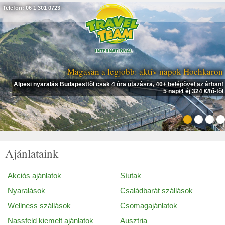
Telefon: 06 1 301 0723
Magasan a legjobb: aktív napok Hochkaron
Alpesi nyaralás Budapesttől csak 4 óra utazásra, 40+ belépővel az árban!
5 nap/4 éj 324 €/fő-től
Ajánlataink
Akciós ajánlatok
Síutak
Nyaralások
Családbarát szállások
Wellness szállások
Csomagajánlatok
Nassfeld kiemelt ajánlatok
Ausztria