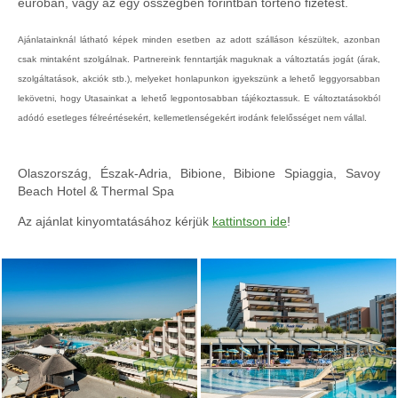
euróban, vagy az egy összegben forintban történő fizetést.
Ajánlatainknál látható képek minden esetben az adott szálláson készültek, azonban
csak mintaként szolgálnak. Partnereink fenntartják maguknak a változtatás jogát (árak,
szolgáltatások, akciók stb.), melyeket honlapunkon igyekszünk a lehető leggyorsabban
lekövetni, hogy Utasainkat a lehető legpontosabban tájékoztassuk. E változtatásokból
adódó esetleges félreértésekért, kellemetlenségekért irodánk felelősséget nem vállal.
Olaszország, Észak-Adria, Bibione, Bibione Spiaggia, Savoy
Beach Hotel & Thermal Spa
Az ajánlat kinyomtatásához kérjük
kattintson ide
!