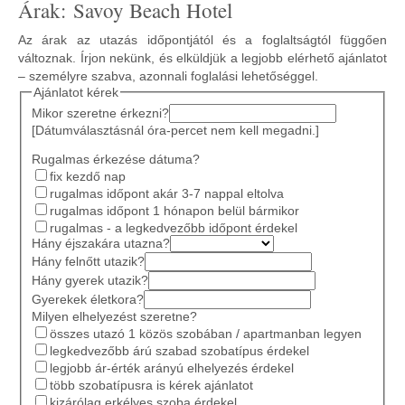
Árak: Savoy Beach Hotel
Az árak az utazás időpontjától és a foglaltságtól függően
változnak. Írjon nekünk, és elküldjük a legjobb elérhető ajánlatot
– személyre szabva, azonnali foglalási lehetőséggel.
Ajánlatot kérek
Mikor szeretne érkezni?
[Dátumválasztásnál óra-percet nem kell megadni.]
Rugalmas érkezése dátuma?
fix kezdő nap
rugalmas időpont akár 3-7 nappal eltolva
rugalmas időpont 1 hónapon belül bármikor
rugalmas - a legkedvezőbb időpont érdekel
Hány éjszakára utazna?
Hány felnőtt utazik?
Hány gyerek utazik?
Gyerekek életkora?
Milyen elhelyezést szeretne?
összes utazó 1 közös szobában / apartmanban legyen
legkedvezőbb árú szabad szobatípus érdekel
legjobb ár-érték arányú elhelyezés érdekel
több szobatípusra is kérek ajánlatot
kizárólag erkélyes szoba érdekel