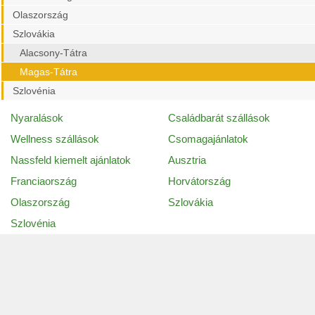
Olaszország
Szlovákia
Alacsony-Tátra
Magas-Tátra
Szlovénia
Nyaralások
Családbarát szállások
Wellness szállások
Csomagajánlatok
Nassfeld kiemelt ajánlatok
Ausztria
Franciaország
Horvátország
Olaszország
Szlovákia
Szlovénia