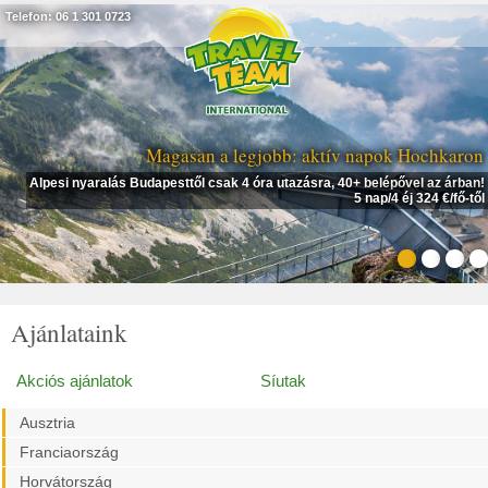
Telefon: 06 1 301 0723
Magasan a legjobb: aktív napok Hochkaron
Alpesi nyaralás Budapesttől csak 4 óra utazásra, 40+ belépővel az árban!
5 nap/4 éj 324 €/fő-től
Ajánlataink
Akciós ajánlatok
Síutak
Ausztria
Franciaország
Horvátország