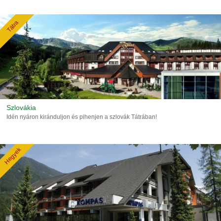
Tátra
Szlovákia
Idén nyáron kiránduljon és pihenjen a szlovák Tátrában!
Hegyek