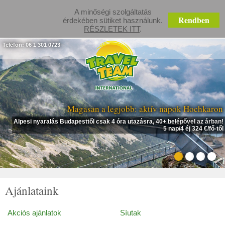
A minőségi szolgáltatás
Rendben
érdekében sütiket használunk.
RÉSZLETEK ITT
.
Telefon: 06 1 301 0723
Magasan a legjobb: aktív napok Hochkaron
Alpesi nyaralás Budapesttől csak 4 óra utazásra, 40+ belépővel az árban!
5 nap/4 éj 324 €/fő-től
Ajánlataink
Akciós ajánlatok
Síutak