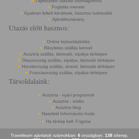
Tájékoztató utazási csomagokhoz
Foglalás menete
Gyakran feltett kérdések, hasznos tudnivalók
Ajándékutalvány
Utazás előtt hasznos:
Online biztosításkötés
Részletes szállás kereső
Ausztria szállás, látnivaló, sípálya térképen
Olaszország szállás, sípálya, látnivaló térképen
Horvátország szállás, strand, látnivaló térképen
Franciaország szállás, sípálya térképen
Társoldalaink:
Ausztria - nyári programok
Ausztria - síelés
Ausztria blog
Nassfeld Információs Iroda
Ha térkép kell: Frigoria
Travelteam ajánlatok számokban:
6
országban,
138
síterep,