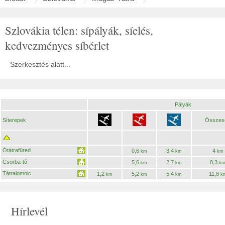
Szlovákia télen: sípályák, síelés,
kedvezményes síbérlet
Szerkesztés alatt...
Pályák
Síterepek
Összes
Ótátrafüred
0,6
3,4
4
km
km
km
Csorba-tó
5,6
2,7
8,3
km
km
k
Tátralomnic
1,2
5,2
5,4
11,8
km
km
km
k
Hírlevél