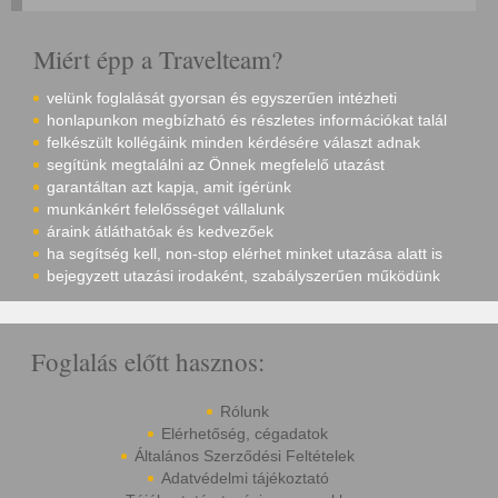
Miért épp a Travelteam?
velünk foglalását gyorsan és egyszerűen intézheti
honlapunkon megbízható és részletes információkat talál
felkészült kollégáink minden kérdésére választ adnak
segítünk megtalálni az Önnek megfelelő utazást
garantáltan azt kapja, amit ígérünk
munkánkért felelősséget vállalunk
áraink átláthatóak és kedvezőek
ha segítség kell, non-stop elérhet minket utazása alatt is
bejegyzett utazási irodaként, szabályszerűen működünk
Foglalás előtt hasznos:
Rólunk
Elérhetőség, cégadatok
Általános Szerződési Feltételek
Adatvédelmi tájékoztató