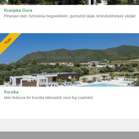
Kranjska Gora
Pihenjen idén Szlovénia hegyvidékén, gyönyörű tájak, kirándulóhelyek várják!
Nyár
Korzika
Idén fedezze fel Korzika látnivalóit, nem fog csalódni!