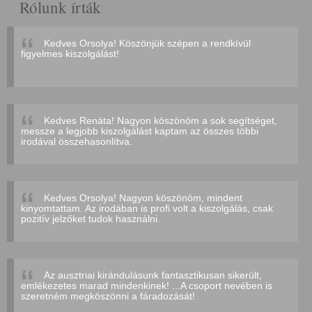
Rólunk írták
Kedves Orsolya! Köszönjük szépen a rendkívül
figyelmes kiszolgálást!
Kedves Renáta! Nagyon köszönöm a sok segítséget,
messze a legjobb kiszolgálást kaptam az összes többi
irodával összehasonlítva.
Kedves Orsolya! Nagyon köszönöm, mindent
kinyomtattam. Az irodában is profi volt a kiszolgálás, csak
pozitív jelzőket tudok használni.
Az ausztriai kirándulásunk fantasztikusan sikerült,
emlékezetes marad mindenkinek! ...A csoport nevében is
szeretném megköszönni a fáradozását!