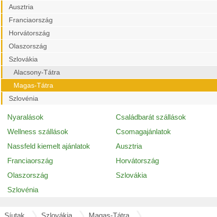
Ausztria
Franciaország
Horvátország
Olaszország
Szlovákia
Alacsony-Tátra
Magas-Tátra
Szlovénia
Nyaralások
Családbarát szállások
Wellness szállások
Csomagajánlatok
Nassfeld kiemelt ajánlatok
Ausztria
Franciaország
Horvátország
Olaszország
Szlovákia
Szlovénia
Síutak
Szlovákia
Magas-Tátra