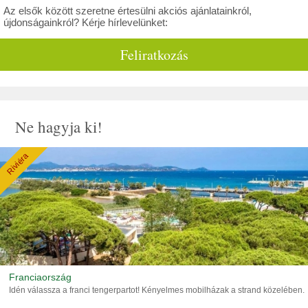
Az elsők között szeretne értesülni akciós ajánlatainkról,
újdonságainkról? Kérje hírlevelünket:
Feliratkozás
Ne hagyja ki!
Riviéra
Franciaország
Idén válassza a franci tengerpartot! Kényelmes mobilházak a strand közelében.