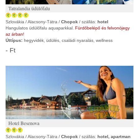
Tatralandia üdülőfalu
Szlovákia / Alacsony-Tátra /
Chopok
/ szállás:
hotel
Hangulatos üdülőfalu aquaparkkal.
Fürdőbelépő és felvonójegy
az árban!
Úttípus:
hegyvidék, üdülés, családi nyaralás, wellness
- Ft
Hotel Besenova
Szlovákia / Alacsony-Tátra /
Chopok
/ szállás:
hotel, apartman