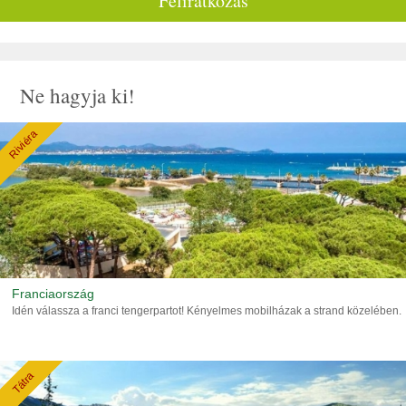
Feliratkozás
Ne hagyja ki!
Riviéra
Franciaország
Idén válassza a franci tengerpartot! Kényelmes mobilházak a strand közelében.
Tátra