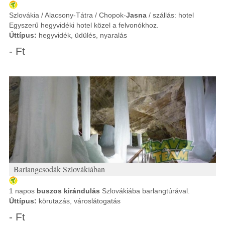
Szlovákia / Alacsony-Tátra / Chopok-
Jasna
/ szállás: hotel
Egyszerű hegyvidéki hotel közel a felvonókhoz.
Úttípus:
hegyvidék, üdülés, nyaralás
- Ft
Barlangcsodák Szlovákiában
1 napos
buszos kirándulás
Szlovákiába barlangtúrával.
Úttípus:
körutazás, városlátogatás
- Ft