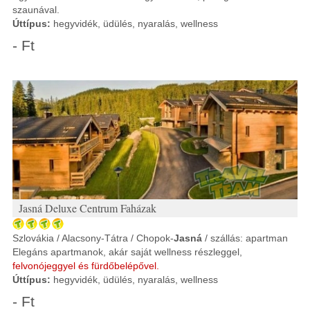
szaunával.
Úttípus:
hegyvidék, üdülés, nyaralás, wellness
- Ft
Jasná Deluxe Centrum Faházak
Szlovákia / Alacsony-Tátra / Chopok-
Jasná
/ szállás: apartman
Elegáns apartmanok, akár saját wellness részleggel,
felvonójeggyel és fürdőbelépővel.
Úttípus:
hegyvidék, üdülés, nyaralás, wellness
- Ft