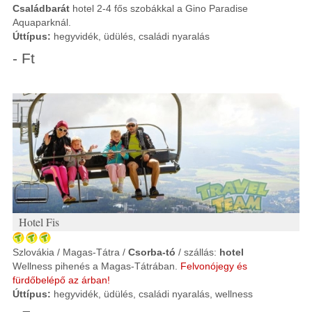
Családbarát
hotel 2-4 fős szobákkal a Gino Paradise
Aquaparknál.
Úttípus:
hegyvidék, üdülés, családi nyaralás
- Ft
Hotel Fis
Szlovákia / Magas-Tátra /
Csorba-tó
/ szállás:
hotel
Wellness pihenés a Magas-Tátrában.
Felvonójegy és
fürdőbelépő az árban!
Úttípus:
hegyvidék, üdülés, családi nyaralás, wellness