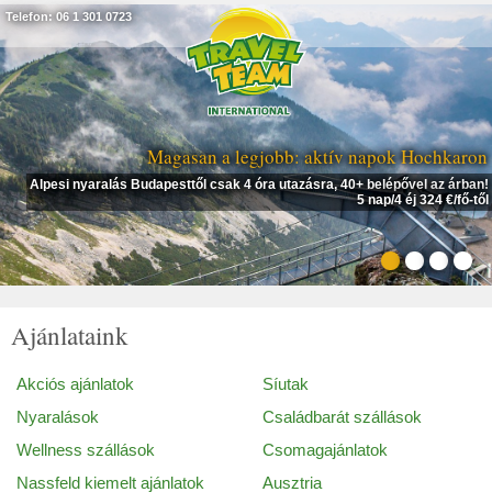
Telefon: 06 1 301 0723
Magasan a legjobb: aktív napok Hochkaron
Alpesi nyaralás Budapesttől csak 4 óra utazásra, 40+ belépővel az árban!
5 nap/4 éj 324 €/fő-től
Ajánlataink
Akciós ajánlatok
Síutak
Nyaralások
Családbarát szállások
Wellness szállások
Csomagajánlatok
Nassfeld kiemelt ajánlatok
Ausztria