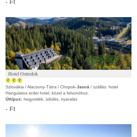
- Ft
Hotel Ostredok
Szlovákia / Alacsony-Tátra / Chopok-
Jasná
/ szállás: hotel
Hangulatos erdei hotel, közel a felvonóhoz.
Úttípus:
hegyvidék, üdülés, nyaralás
- Ft