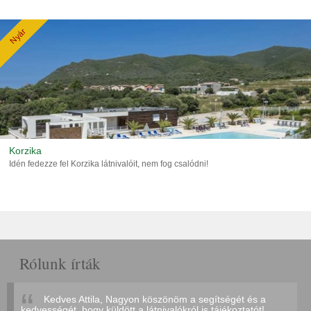
Nyár
Korzika
Idén fedezze fel Korzika látnivalóit, nem fog csalódni!
Rólunk írták
Kedves Attila, Nagyon köszönöm a segítségét és a
kedvességét, hogy küldött a látnivalókról is tájékoztatót!