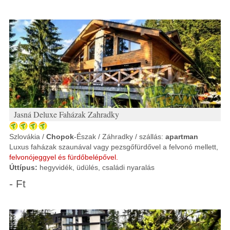
Jasná Deluxe Faházak Zahradky
Szlovákia /
Chopok
-Észak / Záhradky / szállás:
apartman
Luxus faházak szaunával vagy pezsgőfürdővel a felvonó mellett,
felvonójeggyel és fürdőbelépővel.
Úttípus:
hegyvidék, üdülés, családi nyaralás
- Ft