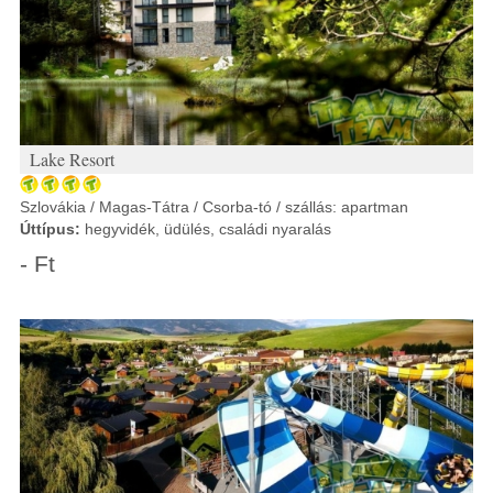
Lake Resort
Szlovákia / Magas-Tátra / Csorba-tó / szállás: apartman
Úttípus:
hegyvidék, üdülés, családi nyaralás
- Ft