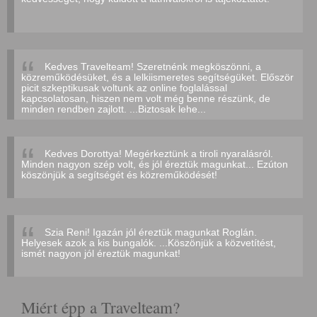
Kedves Travelteam! Szeretnénk megköszönni, a
közreműködésüket, és a lelkiismeretes segítségüket. Először
picit szkeptikusak voltunk az online foglalással
kapcsolatosan, hiszen nem volt még benne részünk, de
minden rendben zajlott. ...Biztosak lehe...
Kedves Dorottya! Megérkeztünk a tiroli nyaralásról.
Minden nagyon szép volt, és jól éreztük magunkat... Ezúton
köszönjük a segítségét és közreműködését!
Szia Reni! Igazán jól éreztük magunkat Roglán.
Helyesek azok a kis bungalók. ...Köszönjük a közvetítést,
ismét nagyon jól éreztük magunkat!
Miért épp a Travelteam?