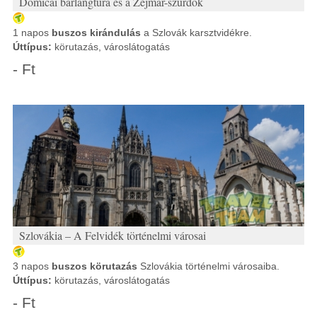
Domicai barlangtúra és a Zejmar-szurdok
1 napos
buszos kirándulás
a Szlovák karsztvidékre.
Úttípus:
körutazás, városlátogatás
- Ft
Szlovákia – A Felvidék történelmi városai
3 napos
buszos körutazás
Szlovákia történelmi városaiba.
Úttípus:
körutazás, városlátogatás
- Ft