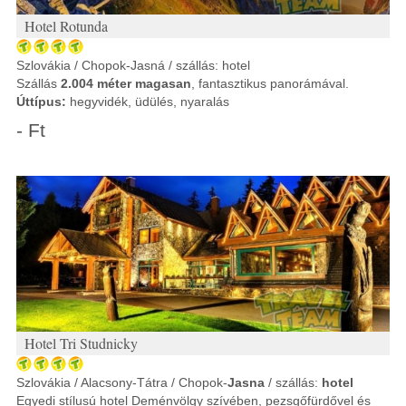
Hotel Rotunda
Szlovákia / Chopok-Jasná / szállás: hotel
Szállás
2.004 méter magasan
, fantasztikus panorámával.
Úttípus:
hegyvidék, üdülés, nyaralás
- Ft
Hotel Tri Studnicky
Szlovákia / Alacsony-Tátra / Chopok-
Jasna
/ szállás:
hotel
Egyedi stílusú hotel Deménvölgy szívében, pezsgőfürdővel és