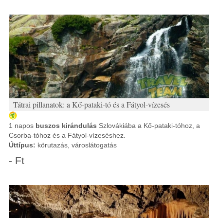
Tátrai pillanatok: a Kő-pataki-tó és a Fátyol-vízesés
1 napos
buszos kirándulás
Szlovákiába a Kő-pataki-tóhoz, a
Csorba-tóhoz és a Fátyol-vízeséshez.
Úttípus:
körutazás, városlátogatás
- Ft