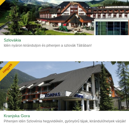
Szlovákia
Idén nyáron kiránduljon és pihenjen a szlovák Tátrában!
Hegyek
Kranjska Gora
Pihenjen idén Szlovénia hegyvidékén, gyönyörű tájak, kirándulóhelyek várják!