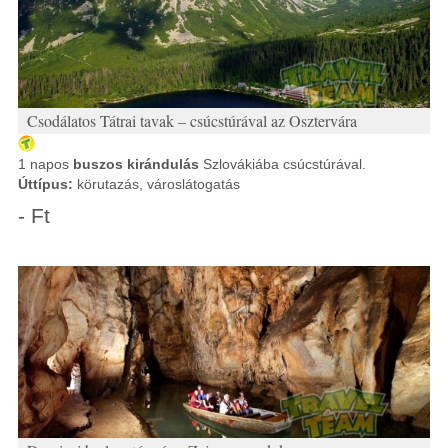
Csodálatos Tátrai tavak – csúcstúrával az Osztervára
1 napos
buszos kirándulás
Szlovákiába csúcstúrával.
Úttípus:
körutazás, városlátogatás
- Ft