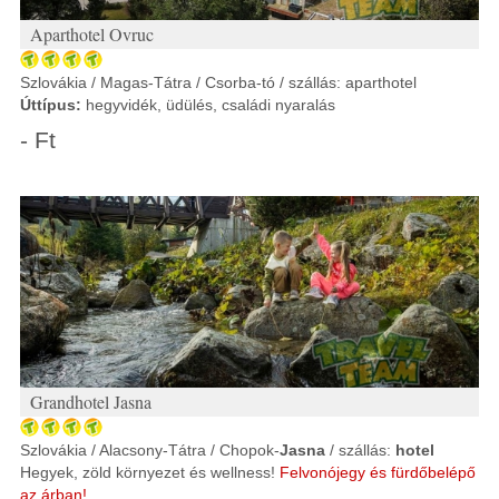
Aparthotel Ovruc
Szlovákia / Magas-Tátra / Csorba-tó / szállás: aparthotel
Úttípus:
hegyvidék, üdülés, családi nyaralás
- Ft
Grandhotel Jasna
Szlovákia / Alacsony-Tátra / Chopok-
Jasna
/ szállás:
hotel
Hegyek, zöld környezet és wellness!
Felvonójegy és fürdőbelépő
az árban!