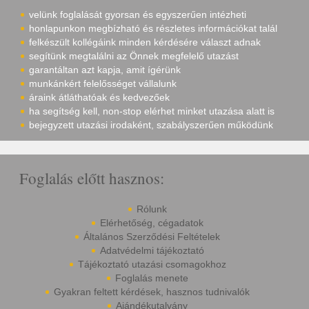
velünk foglalását gyorsan és egyszerűen intézheti
honlapunkon megbízható és részletes információkat talál
felkészült kollégáink minden kérdésére választ adnak
segítünk megtalálni az Önnek megfelelő utazást
garantáltan azt kapja, amit ígérünk
munkánkért felelősséget vállalunk
áraink átláthatóak és kedvezőek
ha segítség kell, non-stop elérhet minket utazása alatt is
bejegyzett utazási irodaként, szabályszerűen működünk
Foglalás előtt hasznos:
Rólunk
Elérhetőség, cégadatok
Általános Szerződési Feltételek
Adatvédelmi tájékoztató
Tájékoztató utazási csomagokhoz
Foglalás menete
Gyakran feltett kérdések, hasznos tudnivalók
Ajándékutalvány