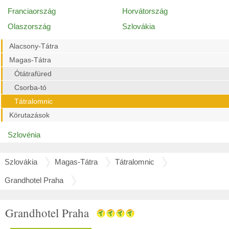
Franciaország
Horvátország
Olaszország
Szlovákia
Alacsony-Tátra
Magas-Tátra
Ótátrafüred
Csorba-tó
Tátralomnic
Körutazások
Szlovénia
Szlovákia
Magas-Tátra
Tátralomnic
Grandhotel Praha
Grandhotel Praha