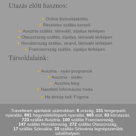
Utazás előtt hasznos:
Online biztosításkötés
Részletes szállás kereső
Ausztria szállás, látnivaló, sípálya térképen
Olaszország szállás, sípálya, látnivaló térképen
Horvátország szállás, strand, látnivaló térképen
Franciaország szállás, sípálya térképen
Társoldalaink:
Ausztria - nyári programok
Ausztria - síelés
Ausztria blog
Nassfeld Információs Iroda
Ha térkép kell: Frigoria
Travelteam ajánlatok számokban:
6
ország,
331
tengerparti
nyaralás,
881
hegyvidéki/tóparti nyaralás,
865
síút,
83
körutazás.
723
szállás Ausztria,
100
szállás Franciaország,
147
szállás Horvátország,
272
szállás Olaszország,
17
szállás Szlovákia,
33
szállás Szlovénia legnépszerűbb
üdülőhelyein.