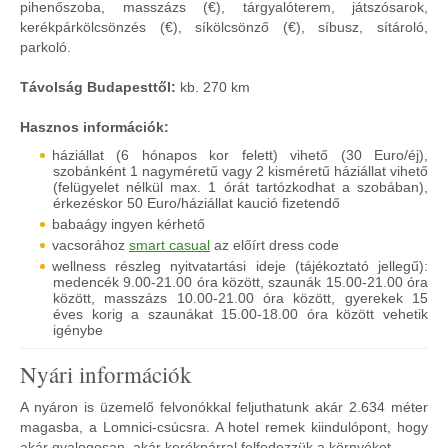
pihenőszoba, masszázs (€), tárgyalóterem, játszósarok,
kerékpárkölcsönzés (€), síkölcsönző (€), síbusz, sítároló,
parkoló.
Távolság Budapesttől:
kb. 270 km
Hasznos információk:
háziállat (6 hónapos kor felett) vihető (30 Euro/éj),
szobánként 1 nagyméretű vagy 2 kisméretű háziállat vihető
(felügyelet nélkül max. 1 órát tartózkodhat a szobában),
érkezéskor 50 Euro/háziállat kaució fizetendő
babaágy ingyen kérhető
vacsorához
smart casual
az előírt dress code
wellness részleg nyitvatartási ideje (tájékoztató jellegű):
medencék 9.00-21.00 óra között, szaunák 15.00-21.00 óra
között, masszázs 10.00-21.00 óra között, gyerekek 15
éves korig a szaunákat 15.00-18.00 óra között vehetik
igénybe
Nyári információk
A nyáron is üzemelő felvonókkal feljuthatunk akár 2.634 méter
magasba, a Lomnici-csúcsra. A hotel remek kiindulópont, hogy
akár gyalogosan, akár kerékpárral felfedezzük a környéket.