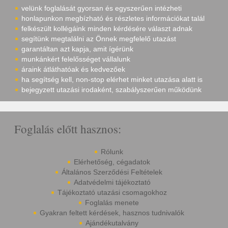
velünk foglalását gyorsan és egyszerűen intézheti
honlapunkon megbízható és részletes információkat talál
felkészült kollégáink minden kérdésére választ adnak
segítünk megtalálni az Önnek megfelelő utazást
garantáltan azt kapja, amit ígérünk
munkánkért felelősséget vállalunk
áraink átláthatóak és kedvezőek
ha segítség kell, non-stop elérhet minket utazása alatt is
bejegyzett utazási irodaként, szabályszerűen működünk
Foglalás előtt hasznos:
Rólunk
Elérhetőség, cégadatok
Általános Szerződési Feltételek
Adatvédelmi tájékoztató
Tájékoztató utazási csomagokhoz
Foglalás menete
Gyakran feltett kérdések, hasznos tudnivalók
Ajándékutalvány