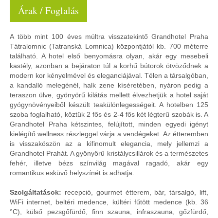
Árak / Foglalás
A több mint 100 éves múltra visszatekintő Grandhotel Praha
Tátralomnic (Tatranská Lomnica) központjától kb. 700 méterre
található. A hotel első benyomásra olyan, akár egy mesebeli
kastély, azonban a bejáraton túl a korhű bútorok ötvöződnek a
modern kor kényelmével és eleganciájával. Télen a társalgóban,
a kandalló melegénél, halk zene kíséretében, nyáron pedig a
teraszon ülve, gyönyörű kilátás mellett élvezhetjük a hotel saját
gyógynövényeiből készült teakülönlegességeit. A hotelben 125
szoba foglalható, köztük 2 fős és 2-4 fős két légterű szobák is. A
Grandhotel Praha kétszintes, felújított, minden egyedi igényt
kielégítő wellness részleggel várja a vendégeket. Az étteremben
is visszaköszön az a kifinomult elegancia, mely jellemzi a
Grandhotel Prahát. A gyönyörű kristálycsillárok és a természetes
fehér, illetve bézs színvilág magával ragadó, akár egy
romantikus esküvő helyszínét is adhatja.
Szolgáltatások:
recepció, gourmet étterem, bár, társalgó, lift,
WiFi internet, beltéri medence, kültéri fűtött medence (kb. 36
°C), külső pezsgőfürdő, finn szauna, infraszauna, gőzfürdő,