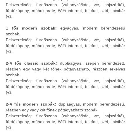
Felszereltség: fürdőszoba (zuhanyzó/kád, wc, hajszárító),
fürdőköpeny, műholdas tv, WiFi internet, telefon, széf, minibár
(€).
1 fős modern szobák:
egyágyas, modern berendezésű
szobák.
Felszereltség: fürdőszoba (zuhanyzó/kád, wc, hajszárító),
fürdőköpeny, műholdas tv, WiFi internet, telefon, széf, minibár
(€).
2-4 fős classic szobák:
duplaágyas, szépen berendezett,
részben egy vagy két főnek pótágyazható, részben erkélyes
szobák.
Felszereltség: fürdőszoba (zuhanyzó/kád, wc, hajszárító),
fürdőköpeny, műholdas tv, WiFi internet, telefon, széf, minibár
(€).
2-4 fős modern szobák:
duplaágyas, modern berendezésű,
részben egy vagy két főnek pótágyazható szobák.
Felszereltség: fürdőszoba (zuhanyzó/kád, wc, hajszárító),
fürdőköpeny, műholdas tv, WiFi internet, telefon, széf, minibár
(€).