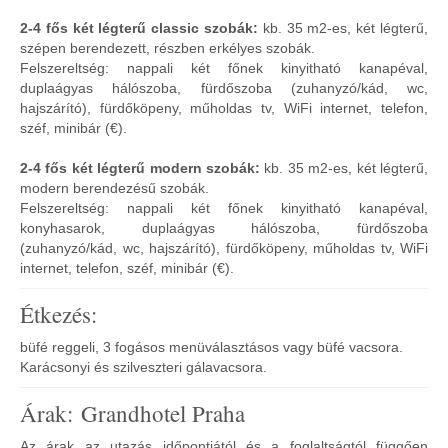
2-4 fős két légterű classic szobák:
kb. 35 m2-es, két légterű,
szépen berendezett, részben erkélyes szobák.
Felszereltség: nappali két főnek kinyitható kanapéval,
duplaágyas hálószoba, fürdőszoba (zuhanyzó/kád, wc,
hajszárító), fürdőköpeny, műholdas tv, WiFi internet, telefon,
széf, minibár (€).
2-4 fős két légterű modern szobák:
kb. 35 m2-es, két légterű,
modern berendezésű szobák.
Felszereltség: nappali két főnek kinyitható kanapéval,
konyhasarok, duplaágyas hálószoba, fürdőszoba
(zuhanyzó/kád, wc, hajszárító), fürdőköpeny, műholdas tv, WiFi
internet, telefon, széf, minibár (€).
Étkezés:
büfé reggeli, 3 fogásos menüválasztásos vagy büfé vacsora.
Karácsonyi és szilveszteri gálavacsora.
Árak: Grandhotel Praha
Az árak az utazás időpontjától és a foglaltságtól függően