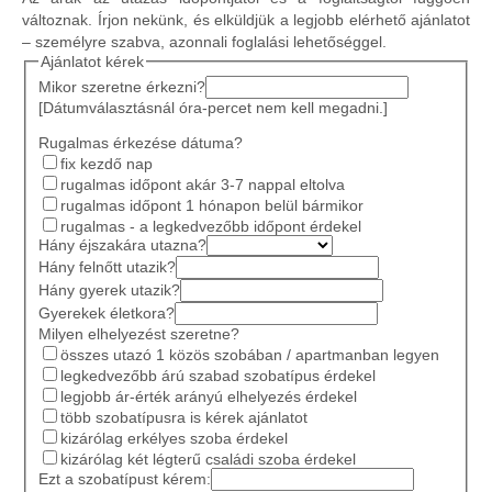
változnak. Írjon nekünk, és elküldjük a legjobb elérhető ajánlatot
– személyre szabva, azonnali foglalási lehetőséggel.
Ajánlatot kérek
Mikor szeretne érkezni?
[Dátumválasztásnál óra-percet nem kell megadni.]
Rugalmas érkezése dátuma?
fix kezdő nap
rugalmas időpont akár 3-7 nappal eltolva
rugalmas időpont 1 hónapon belül bármikor
rugalmas - a legkedvezőbb időpont érdekel
Hány éjszakára utazna?
Hány felnőtt utazik?
Hány gyerek utazik?
Gyerekek életkora?
Milyen elhelyezést szeretne?
összes utazó 1 közös szobában / apartmanban legyen
legkedvezőbb árú szabad szobatípus érdekel
legjobb ár-érték arányú elhelyezés érdekel
több szobatípusra is kérek ajánlatot
kizárólag erkélyes szoba érdekel
kizárólag két légterű családi szoba érdekel
Ezt a szobatípust kérem: