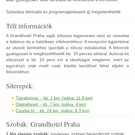
Szlovákia látnivalói és programajánlataink
itt
megtekinthetők.
Téli információk
A Grandhotel Praha saját síbusza ingyenesen viszi az utasokat
a kabinos és a hatüléses sífelvonókhoz. A recepción egyeztetve
az utasok kéréséhez igazítják a síbusz indulásokat. A felvonók
gyalogosan is megközelíthetők kb. 10 perces sétával. Autóval és
síbusszal is kb. 10 perc ezt a távolságot megtenni, mert az
egyirányú utak miatt csak kisebb kerülővel lehet eljutni a
felvonókhoz.
Síterepek:
Tátralomnic - kb. 1 km (pálya: 11,8 km)
Ótátrafüred - kb. 7 km (pálya: 4 km)
Csorba-tó - kb. 24 km (pálya: 8,3 km)
Szobák: Grandhotel Praha
1 fős classic szobák:
egyágyas, szépen berendezett szobák.