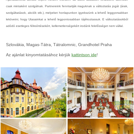
csak mintaként szolgálnak. Partnereink fenntartják maguknak a változtatás jogát (árak,
szolgáltatások, akciók stb.), melyeket honlapunkon igyekszünk a lehető leggyorsabban
lekövetni, hogy Utasainkat a lehető legpontosabban tájékoztassuk. E változtatásokból
adódó esetleges félreértésekért, kellemetlenségekért irodánk felelősséget nem vállal.
Szlovákia, Magas-Tátra, Tátralomnic, Grandhotel Praha
Az ajánlat kinyomtatásához kérjük
kattintson ide
!