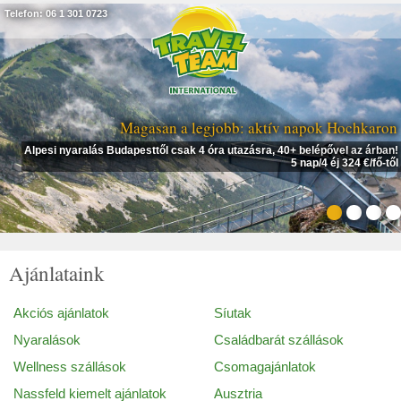
Telefon: 06 1 301 0723
Magasan a legjobb: aktív napok Hochkaron
Alpesi nyaralás Budapesttől csak 4 óra utazásra, 40+ belépővel az árban!
5 nap/4 éj 324 €/fő-től
Ajánlataink
Akciós ajánlatok
Síutak
Nyaralások
Családbarát szállások
Wellness szállások
Csomagajánlatok
Nassfeld kiemelt ajánlatok
Ausztria