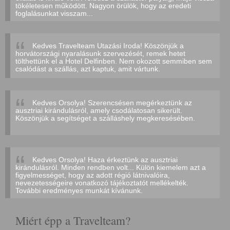
tökéletesen működött. Nagyon örülök, hogy az eredeti
foglalásunkat visszam...
Kedves Travelteam Utazási Iroda! Köszönjük a
horvátországi nyaralásunk szervezését, remek hetet
tölthettünk el a Hotel Delfinben. Nem okozott semmiben sem
csalódást a szállás, azt kaptuk, amit vártunk.
Kedves Orsolya! Szerencsésen megérkeztünk az
ausztriai kirándulásról, amely csodálatosan sikerült.
Köszönjük a segítséget a szálláshely megkeresésében.
Kedves Orsolya! Haza érkeztünk az ausztriai
kirándulásról. Minden rendben volt... Külön kiemelem azt a
figyelmességet, hogy az adott régió látnivalóira,
nevezetességeire vonatkozó tájékoztatót mellékelték.
További eredményes munkát kívánunk.
Miért épp a Travelteam?