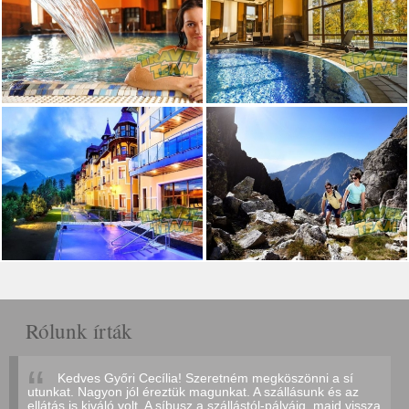
Rólunk írták
Kedves Győri Cecília! Szeretném megköszönni a sí
utunkat. Nagyon jól éreztük magunkat. A szállásunk és az
ellátás is kiváló volt. A síbusz a szállástól-pályáig, majd vissza