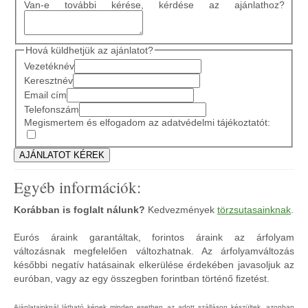
Van-e további kérése, kérdése az ajánlathoz?
Hová küldhetjük az ajánlatot?
Vezetéknév
Keresztnév
Email cím
Telefonszám
Megismertem és elfogadom az adatvédelmi tájékoztatót:
Egyéb információk:
Korábban is foglalt nálunk?
Kedvezmények
törzsutasainknak
.
Eurós áraink garantáltak, forintos áraink az árfolyam
változásnak megfelelően változhatnak. Az árfolyamváltozás
későbbi negatív hatásainak elkerülése érdekében javasoljuk az
euróban, vagy az egy összegben forintban történő fizetést.
Ajánlatainknál látható képek minden esetben az adott szálláson készültek, azonban