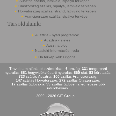
Ausztria szállás, látnivaló, sípálya térképen
Olaszország szállás, sípálya, látnivaló térképen
Horvátország szállás, strand, látnivaló térképen
Franciaország szállás, sípálya térképen
Társoldalaink:
Ausztria - nyári programok
Ausztria - síelés
Ausztria blog
Nassfeld Információs Iroda
Ha térkép kell: Frigoria
Travelteam ajánlatok számokban:
6
ország,
331
tengerparti
nyaralás,
881
hegyvidéki/tóparti nyaralás,
865
síút,
83
körutazás.
723
szállás Ausztria,
100
szállás Franciaország,
147
szállás Horvátország,
272
szállás Olaszország,
17
szállás Szlovákia,
33
szállás Szlovénia legnépszerűbb
üdülőhelyein.
2009 - 2026 CIT Group