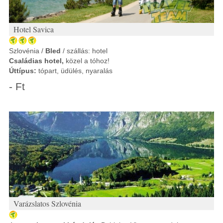
Hotel Savica
Szlovénia /
Bled
/ szállás: hotel
Családias hotel,
közel a tóhoz!
Úttípus:
tópart, üdülés, nyaralás
- Ft
Varázslatos Szlovénia