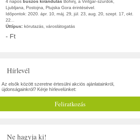
4 napos
buszos kirándulás
Bohinj, a Vintgar-szurdok,
Ljubljana, Postojna, Ptujska Gora érintésével.
Időpontok: 2020. ápr. 10, máj. 29, júl. 23, aug. 20, szept. 17, okt.
22...
Úttípus:
körutazás, városlátogatás
- Ft
Hírlevél
Az elsők között szeretne értesülni akciós ajánlatainkról,
újdonságainkról? Kérje hírlevelünket:
Feliratkozás
Ne hagyja ki!