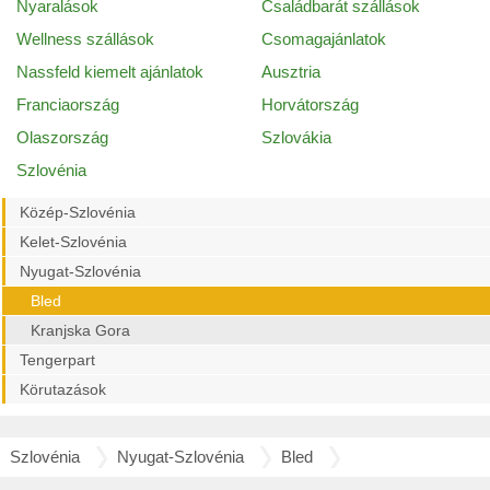
Nyaralások
Családbarát szállások
Wellness szállások
Csomagajánlatok
Nassfeld kiemelt ajánlatok
Ausztria
Franciaország
Horvátország
Olaszország
Szlovákia
Szlovénia
Közép-Szlovénia
Kelet-Szlovénia
Nyugat-Szlovénia
Bled
Kranjska Gora
Tengerpart
Körutazások
Szlovénia
Nyugat-Szlovénia
Bled