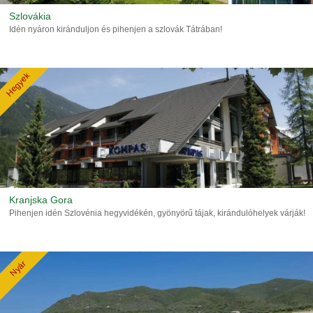
Szlovákia
Idén nyáron kiránduljon és pihenjen a szlovák Tátrában!
Hegyek
Kranjska Gora
Pihenjen idén Szlovénia hegyvidékén, gyönyörű tájak, kirándulóhelyek várják!
Nyár