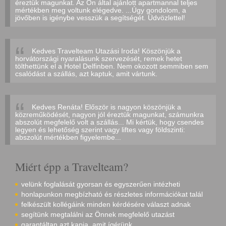
éreztük magunkat. Az Ön által ajánlott apartmannal teljes
mértékben meg voltunk elégedve. ...Úgy gondolom, a
jövőben is igénybe vesszük a segítségét. Üdvözlettel!
Kedves Travelteam Utazási Iroda! Köszönjük a
horvátországi nyaralásunk szervezését, remek hetet
tölthettünk el a Hotel Delfinben. Nem okozott semmiben sem
csalódást a szállás, azt kaptuk, amit vártunk.
Kedves Renáta! Először is nagyon köszönjük a
közreműködését, nagyon jól éreztük magunkat, számunkra
abszolút megfelelő volt a szállás... Mi kértük, hogy csendes
legyen és lehetőség szerint vagy liftes vagy földszinti:
abszolút mértékben figyelembe...
Miért épp a Travelteam?
velünk foglalását gyorsan és egyszerűen intézheti
honlapunkon megbízható és részletes információkat talál
felkészült kollégáink minden kérdésére választ adnak
segítünk megtalálni az Önnek megfelelő utazást
garantáltan azt kapja, amit ígérünk