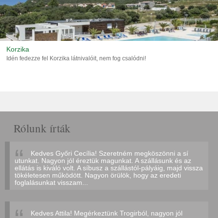
Korzika
Idén fedezze fel Korzika látnivalóit, nem fog csalódni!
Rólunk írták
Kedves Győri Cecília! Szeretném megköszönni a sí
utunkat. Nagyon jól éreztük magunkat. A szállásunk és az
ellátás is kiváló volt. A síbusz a szállástól-pályáig, majd vissza
tökéletesen működött. Nagyon örülök, hogy az eredeti
foglalásunkat visszam...
Kedves Attila! Megérkeztünk Trogirból, nagyon jól