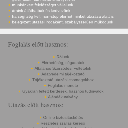
munkánkért felelősséget vállalunk
áraink átláthatóak és kedvezőek
ha segítség kell, non-stop elérhet minket utazása alatt is
bejegyzett utazási irodaként, szabályszerűen működünk
Foglalás előtt hasznos:
Rólunk
Elérhetőség, cégadatok
Általános Szerződési Feltételek
Adatvédelmi tájékoztató
Tájékoztató utazási csomagokhoz
Foglalás menete
Gyakran feltett kérdések, hasznos tudnivalók
Ajándékutalvány
Utazás előtt hasznos:
Online biztosításkötés
Részletes szállás kereső