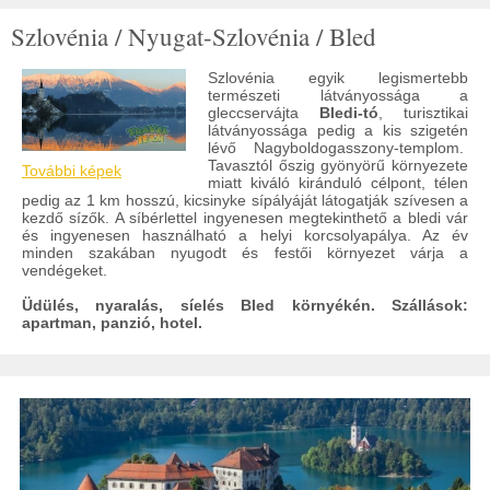
Szlovénia / Nyugat-Szlovénia / Bled
Szlovénia egyik legismertebb
természeti látványossága a
gleccservájta
Bledi-tó
, turisztikai
látványossága pedig a kis szigetén
lévő Nagyboldogasszony-templom.
Tavasztól őszig gyönyörű környezete
További képek
miatt kiváló kiránduló célpont, télen
pedig az 1 km hosszú, kicsinyke sípályáját látogatják szívesen a
kezdő sízők. A síbérlettel ingyenesen megtekinthető a bledi vár
és ingyenesen használható a helyi korcsolyapálya. Az év
minden szakában nyugodt és festői környezet várja a
vendégeket.
Üdülés, nyaralás, síelés Bled környékén. Szállások:
apartman, panzió, hotel.