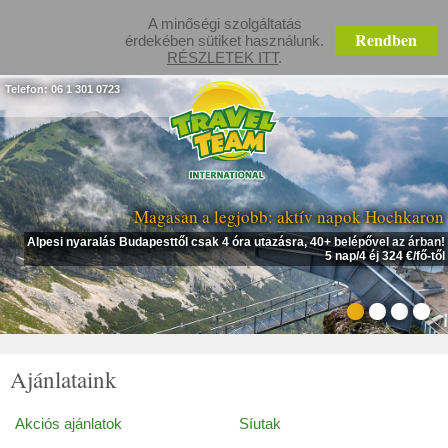
A minőségi szolgáltatás
Rendben
érdekében sütiket használunk.
RÉSZLETEK ITT
.
Telefon: 06 1 301 0723
Magasan a legjobb: aktív napok Hochkaron
Alpesi nyaralás Budapesttől csak 4 óra utazásra, 40+ belépővel az árban!
5 nap/4 éj 324 €/fő-től
Ajánlataink
Akciós ajánlatok
Síutak