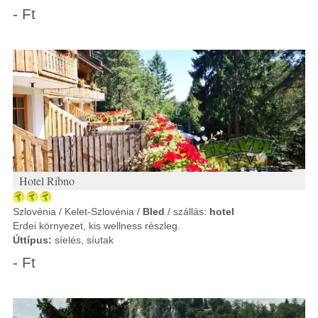
- Ft
Hotel Ribno
Szlovénia / Kelet-Szlovénia /
Bled
/ szállás:
hotel
Erdei környezet, kis wellness részleg.
Úttípus:
síelés, síutak
- Ft