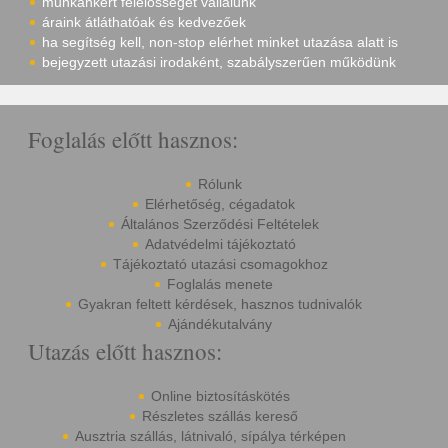
munkánkért felelősséget vállalunk
áraink átláthatóak és kedvezőek
ha segítség kell, non-stop elérhet minket utazása alatt is
bejegyzett utazási irodaként, szabályszerűen működünk
Foglalás előtt hasznos:
Rólunk
Elérhetőség, cégadatok
Általános Szerződési Feltételek
Adatvédelmi tájékoztató
Tájékoztató utazási csomagokhoz
Foglalás menete
Gyakran feltett kérdések, hasznos tudnivalók
Ajándékutalvány
Utazás előtt hasznos:
Online biztosításkötés
Részletes szállás kereső
Ausztria szállás, látnivaló, sípálya térképen