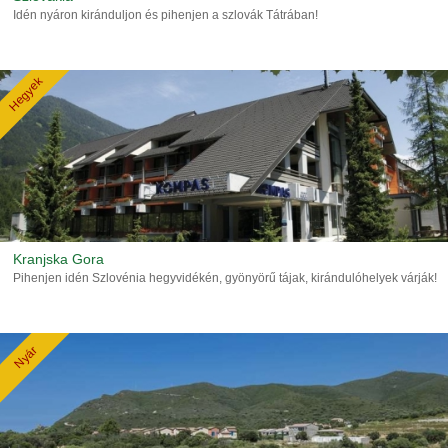
Idén nyáron kiránduljon és pihenjen a szlovák Tátrában!
Hegyek
Kranjska Gora
Pihenjen idén Szlovénia hegyvidékén, gyönyörű tájak, kirándulóhelyek várják!
Nyár