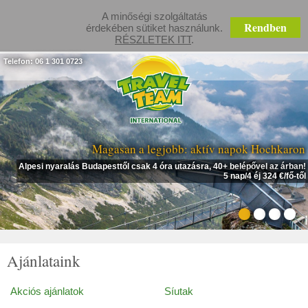
A minőségi szolgáltatás
Rendben
érdekében sütiket használunk.
RÉSZLETEK ITT
.
Telefon: 06 1 301 0723
Magasan a legjobb: aktív napok Hochkaron
Alpesi nyaralás Budapesttől csak 4 óra utazásra, 40+ belépővel az árban!
5 nap/4 éj 324 €/fő-től
Ajánlataink
Akciós ajánlatok
Síutak