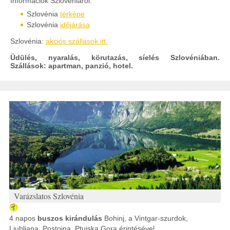
Információk Szlovéniáról:
Szlovénia
térképe
Szlovénia
időjárása
Szlovénia:
akciós szállások itt.
Üdülés, nyaralás, körutazás, síelés Szlovéniában.
Szállások: apartman, panzió, hotel.
Varázslatos Szlovénia
4 napos
buszos kirándulás
Bohinj, a Vintgar-szurdok,
Ljubljana, Postojna, Ptujska Gora érintésével.