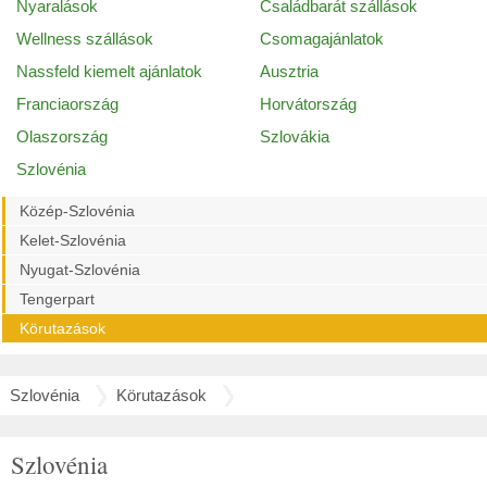
Nyaralások
Családbarát szállások
Wellness szállások
Csomagajánlatok
Nassfeld kiemelt ajánlatok
Ausztria
Franciaország
Horvátország
Olaszország
Szlovákia
Szlovénia
Közép-Szlovénia
Kelet-Szlovénia
Nyugat-Szlovénia
Tengerpart
Körutazások
Szlovénia
Körutazások
Szlovénia