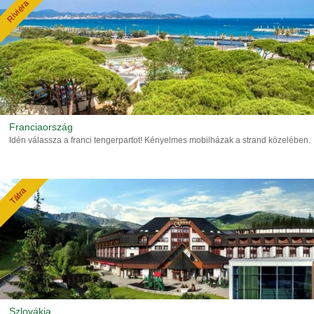
Riviéra
Franciaország
Idén válassza a franci tengerpartot! Kényelmes mobilházak a strand közelében.
Tátra
Szlovákia