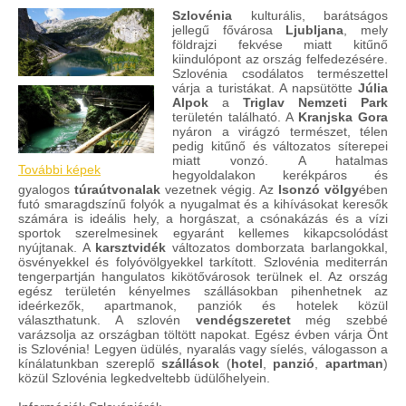
Szlovénia
kulturális, barátságos
jellegű fővárosa
Ljubljana
, mely
földrajzi fekvése miatt kitűnő
kiindulópont az ország felfedezésére.
Szlovénia csodálatos természettel
várja a turistákat. A napsütötte
Júlia
Alpok
a
Triglav Nemzeti Park
területén található. A
Kranjska Gora
nyáron a virágzó természet, télen
pedig kitűnő és változatos síterepei
miatt vonzó. A hatalmas
További képek
hegyoldalakon kerékpáros és
gyalogos
túraútvonalak
vezetnek végig. Az
Isonzó völgy
ében
futó smaragdszínű folyók a nyugalmat és a kihívásokat keresők
számára is ideális hely, a horgászat, a csónakázás és a vízi
sportok szerelmesinek egyaránt kellemes kikapcsolódást
nyújtanak. A
karsztvidék
változatos domborzata barlangokkal,
ösvényekkel és folyóvölgyekkel tarkított. Szlovénia mediterrán
tengerpartján hangulatos kikötővárosok terülnek el. Az ország
egész területén kényelmes szállásokban pihenhetnek az
ideérkezők, apartmanok, panziók és hotelek közül
választhatunk. A szlovén
vendégszeretet
még szebbé
varázsolja az országban töltött napokat. Egész évben várja Önt
is Szlovénia! Legyen üdülés, nyaralás vagy síelés, válogasson a
kínálatunkban szereplő
szállások
(
hotel
,
panzió
,
apartman
)
közül Szlovénia legkedveltebb üdülőhelyein.