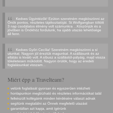
Kedves Ügyintézők! Ezúton szeretném megköszönni az
Önök pontos, részletes tájékoztatóját. St.Wolfgangban töltött
3 nap csodálatos élmény volt számunkra ...Köszönjük és a
jövőben is Önökhöz fordulunk, ha újabb utazás lehetősége
áll fenn.
Kedves Győri Cecília! Szeretném megköszönni a sí
utunkat. Nagyon jól éreztük magunkat. A szállásunk és az
ellátás is kiváló volt. A síbusz a szállástól-pályáig, majd vissza
tökéletesen működött. Nagyon örülök, hogy az eredeti
foglalásunkat visszam...
Miért épp a Travelteam?
velünk foglalását gyorsan és egyszerűen intézheti
honlapunkon megbízható és részletes információkat talál
felkészült kollégáink minden kérdésére választ adnak
segítünk megtalálni az Önnek megfelelő utazást
garantáltan azt kapja, amit ígérünk