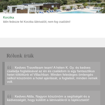
Korzika
Idén fedezze fel Korzika látnivalóit, nem fog csalódni!
Rólunk írták
Kedves Travelteam team! A héten K. Gy. és kedves
családja foglalásával az én és családom is egy fantasztikus
hetet töltöttünk el Villachban. Minden felesleges ömlengés
nélkül köszönöm a hotel ajánlását, a foglalást, minden remek
volt.
Kedves Attila, Nagyon köszönöm a segítségét és a
kedvességét, hogy küldött a látnivalókról is tájékoztatót!