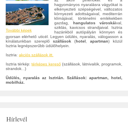
az aktív pihenőket és a
hagyományos nyaralásra vágyókat is
elkényezteti szépségével, változatos
környezeti adottságaival, mediterrán
klímájával, történelmi emlékekben
gazdag,
hangulatos városkái
val,
sziklás, kavicsos strandjaival. Isztria
További képek
hazánkból autópályán könnyen és
gyorsan elérhető uticél. Legyen üdülés, nyaralás, válogasson a
kínálatunkban szereplő
szállások
(
hotel
,
apartman
) közül
Isztria legnépszerűbb üdülőhelyein.
Isztria:
akciós szállások itt.
Isztria térkép:
térképes kereső
(szállások, látnivalók, programok,
strandok...)
Üdülés, nyaralás az Isztrián. Szállások: apartman, hotel,
mobilház.
Hírlevél