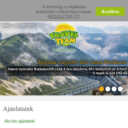
A minőségi szolgáltatás
Rendben
érdekében sütiket használunk.
RÉSZLETEK ITT
.
Telefon: 06 1 301 0723
Magasan a legjobb: aktív napok Hochkaron
Alpesi nyaralás Budapesttől csak 4 óra utazásra, 40+ belépővel az árban!
5 nap/4 éj 324 €/fő-től
Ajánlataink
Akciós ajánlatok