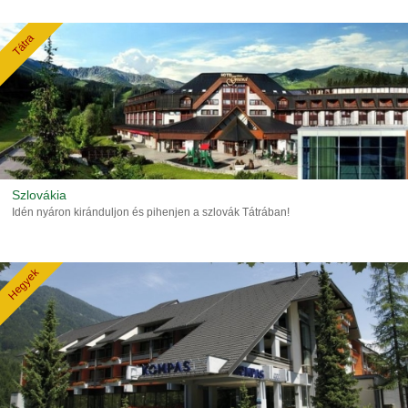
Tátra
Szlovákia
Idén nyáron kiránduljon és pihenjen a szlovák Tátrában!
Hegyek