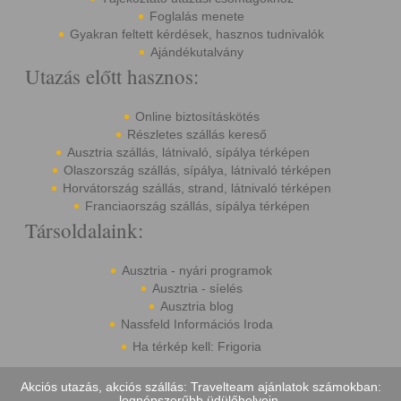
Foglalás menete
Gyakran feltett kérdések, hasznos tudnivalók
Ajándékutalvány
Utazás előtt hasznos:
Online biztosításkötés
Részletes szállás kereső
Ausztria szállás, látnivaló, sípálya térképen
Olaszország szállás, sípálya, látnivaló térképen
Horvátország szállás, strand, látnivaló térképen
Franciaország szállás, sípálya térképen
Társoldalaink:
Ausztria - nyári programok
Ausztria - síelés
Ausztria blog
Nassfeld Információs Iroda
Ha térkép kell: Frigoria
Akciós utazás, akciós szállás: Travelteam ajánlatok számokban:
legnépszerűbb üdülőhelyein.