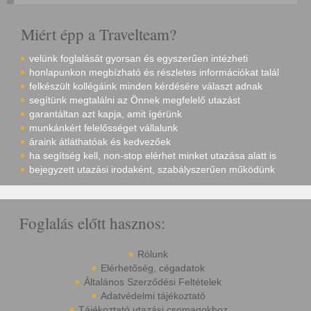
Miért épp a Travelteam?
velünk foglalását gyorsan és egyszerűen intézheti
honlapunkon megbízható és részletes információkat talál
felkészült kollégáink minden kérdésére választ adnak
segítünk megtalálni az Önnek megfelelő utazást
garantáltan azt kapja, amit ígérünk
munkánkért felelősséget vállalunk
áraink átláthatóak és kedvezőek
ha segítség kell, non-stop elérhet minket utazása alatt is
bejegyzett utazási irodaként, szabályszerűen működünk
Foglalás előtt hasznos:
Rólunk
Elérhetőség, cégadatok
Általános Szerződési Feltételek
Adatvédelmi tájékoztató
Tájékoztató utazási csomagokhoz