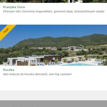
Kranjska Gora
Pihenjen idén Szlovénia hegyvidékén, gyönyörű tájak, kirándulóhelyek várják!
Nyár
Korzika
Idén fedezze fel Korzika látnivalóit, nem fog csalódni!