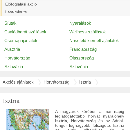
Előfoglalási akció
Last-minute
Síutak
Nyaralások
Családbarát szállások
Wellness szállások
Csomagajánlatok
Nassfeld kiemelt ajánlatok
Ausztria
Franciaország
Horvátország
Olaszország
Szlovákia
Szlovénia
Akciós ajánlatok
Horvátország
Isztria
Isztria
A magyarok körében a mai napig
leglátogatottabb horvát nyaralóhely
Isztria
, Horvátország és az Adriai-
tenger legnagyobb félszigete. Isztria