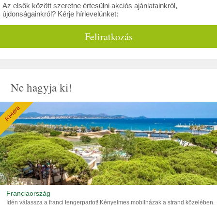
Az elsők között szeretne értesülni akciós ajánlatainkról,
újdonságainkról? Kérje hírlevelünket:
Feliratkozás
Ne hagyja ki!
Riviéra
Franciaország
Idén válassza a franci tengerpartot! Kényelmes mobilházak a strand közelében.