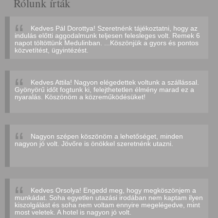
Rólunk írták
Kedves Pál Dorottya! Szeretnénk tájékoztatni, hogy az
indulás előtti aggodalmunk teljesen felesleges volt. Remek 6
napot töltöttünk Medulinban. ...Köszönjük a gyors és pontos
közvetítést, ügyintézést.
Kedves Attila! Nagyon elégedettek voltunk a szállással.
Gyönyörű időt fogtunk ki, felejthetetlen élmény marad ez a
nyaralás. Köszönöm a közreműködésüket!
Nagyon szépen köszönöm a lehetőséget, minden
nagyon jó volt. Jövőre is önökkel szeretnénk utazni.
Kedves Orsolya! Engedd meg, hogy megköszönjem a
munkádat. Soha egyetlen utazási irodában nem kaptam ilyen
kiszolgálást és soha nem voltam ennyire megelégedve, mint
most veletek. A hotel is nagyon jó volt.