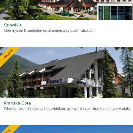
Szlovákia
Idén nyáron kiránduljon és pihenjen a szlovák Tátrában!
Hegyek
Kranjska Gora
Pihenjen idén Szlovénia hegyvidékén, gyönyörű tájak, kirándulóhelyek várják!
Nyár