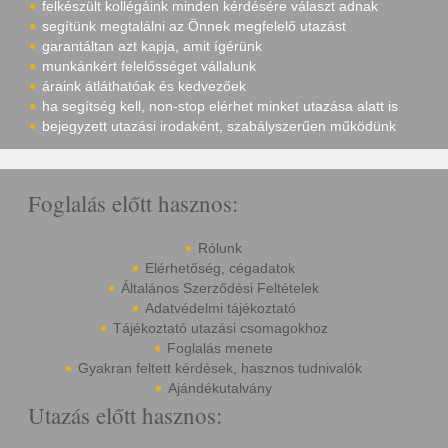
felkészült kollégáink minden kérdésére választ adnak
segítünk megtalálni az Önnek megfelelő utazást
garantáltan azt kapja, amit ígérünk
munkánkért felelősséget vállalunk
áraink átláthatóak és kedvezőek
ha segítség kell, non-stop elérhet minket utazása alatt is
bejegyzett utazási irodaként, szabályszerűen működünk
Foglalás előtt hasznos:
Rólunk
Elérhetőség, cégadatok
Általános Szerződési Feltételek
Adatvédelmi tájékoztató
Tájékoztató utazási csomagokhoz
Foglalás menete
Gyakran feltett kérdések, hasznos tudnivalók
Ajándékutalvány
Utazás előtt hasznos: