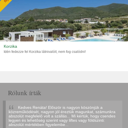
Korzika
Idén fedezze fel Korzika látnivalóit, nem fog csalódni!
Rólunk írták
Kedves Renáta! Először is nagyon köszönjük a
közreműködését, nagyon jól éreztük magunkat, számunkra
abszolút megfelelő volt a szállás... Mi kértük, hogy csendes
legyen és lehetőség szerint vagy liftes vagy földszinti:
abszolút mértékben figyelembe...