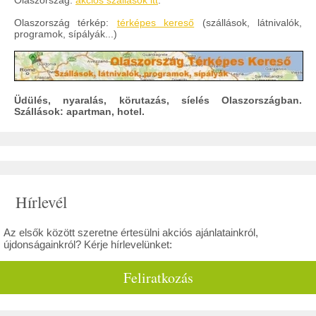
Olaszország:
akciós szállások itt
.
Olaszország térkép:
térképes kereső
(szállások, látnivalók,
programok, sípályák...)
Üdülés, nyaralás, körutazás, síelés Olaszországban.
Szállások: apartman, hotel.
Hírlevél
Az elsők között szeretne értesülni akciós ajánlatainkról,
újdonságainkról? Kérje hírlevelünket:
Feliratkozás