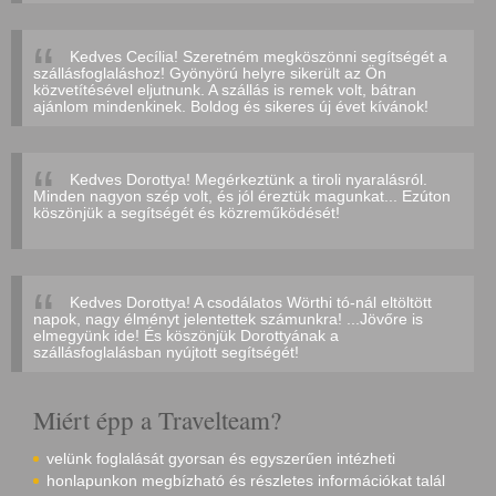
Kedves Cecília! Szeretném megköszönni segítségét a
szállásfoglaláshoz! Gyönyörú helyre sikerült az Ön
közvetítésével eljutnunk. A szállás is remek volt, bátran
ajánlom mindenkinek. Boldog és sikeres új évet kívánok!
Kedves Dorottya! Megérkeztünk a tiroli nyaralásról.
Minden nagyon szép volt, és jól éreztük magunkat... Ezúton
köszönjük a segítségét és közreműködését!
Kedves Dorottya! A csodálatos Wörthi tó-nál eltöltött
napok, nagy élményt jelentettek számunkra! ...Jövőre is
elmegyünk ide! És köszönjük Dorottyának a
szállásfoglalásban nyújtott segítségét!
Miért épp a Travelteam?
velünk foglalását gyorsan és egyszerűen intézheti
honlapunkon megbízható és részletes információkat talál