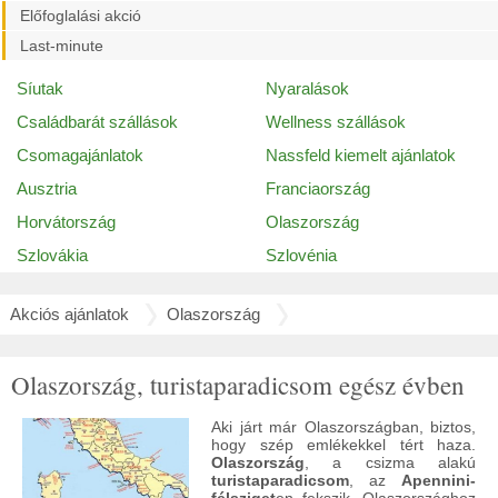
Előfoglalási akció
Last-minute
Síutak
Nyaralások
Családbarát szállások
Wellness szállások
Csomagajánlatok
Nassfeld kiemelt ajánlatok
Ausztria
Franciaország
Horvátország
Olaszország
Szlovákia
Szlovénia
Akciós ajánlatok
Olaszország
Olaszország, turistaparadicsom egész évben
Aki járt már Olaszországban, biztos,
hogy szép emlékekkel tért haza.
Olaszország
, a csizma alakú
turistaparadicsom
, az
Apennini-