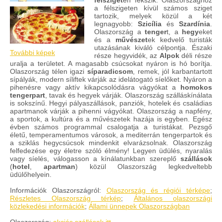
félsziget
en fekszik. Olaszországhoz
a félszigeten kívül számos sziget
tartozik, melyek közül a két
legnagyobb:
Szicília
és
Szardínia
.
Olaszország a
tenger
t, a
hegy
eket
és a
művészet
ek kedvelő turisták
utazásának kiváló célpontja. Északi
További képek
része hegyvidék, az
Alpok
déli része
uralja a területet. A magasabb csúcsokat nyáron is hó borítja.
Olaszország télen igazi
síparadicsom
, remek, jól karbantartott
sípályák, modern síliftek várják az idelátogató síelőket. Nyáron a
pihenésre vagy aktív kikapcsolódásra vágyókat a
homokos
tengerpart
, tavak és hegyek várják. Olaszország szálláskínálata
is sokszínű. Hegyi pályaszállások, panziók, hotelek és családias
apartmanok várják a pihenni vágyókat. Olaszország a napfény,
a sportok, a kultúra és a művészetek hazája is egyben. Egész
évben számos programmal csalogatja a turistákat. Pezsgő
életű, temperamentumos városok, a mediterrán tengerpartok és
a sziklás hegycsúcsok mindenkit elvarázsolnak. Olaszország
felfedezése egy életre szóló élmény! Legyen üdülés, nyaralás
vagy síelés, válogasson a kínálatunkban szereplő
szállások
(
hotel
,
apartman
) közül Olaszország legkedveltebb
üdülőhelyein.
Információk Olaszországról:
Olaszország és régiói térképe
;
Részletes Olaszország térkép
;
Általános olaszországi
közlekedési információk
;
Állami ünnepek Olaszországban