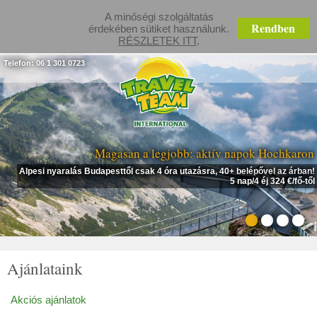
A minőségi szolgáltatás
Rendben
érdekében sütiket használunk.
RÉSZLETEK ITT
.
Telefon: 06 1 301 0723
Magasan a legjobb: aktív napok Hochkaron
Alpesi nyaralás Budapesttől csak 4 óra utazásra, 40+ belépővel az árban!
5 nap/4 éj 324 €/fő-től
Ajánlataink
Akciós ajánlatok