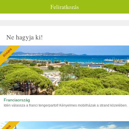
Feliratkozás
Ne hagyja ki!
Riviéra
Franciaország
Idén válassza a franci tengerpartot! Kényelmes mobilházak a strand közelében.
Tátra