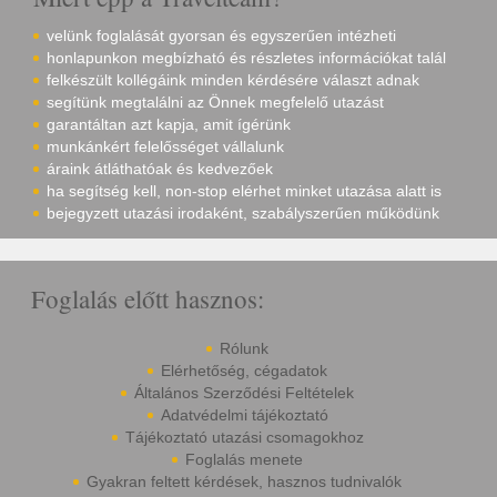
velünk foglalását gyorsan és egyszerűen intézheti
honlapunkon megbízható és részletes információkat talál
felkészült kollégáink minden kérdésére választ adnak
segítünk megtalálni az Önnek megfelelő utazást
garantáltan azt kapja, amit ígérünk
munkánkért felelősséget vállalunk
áraink átláthatóak és kedvezőek
ha segítség kell, non-stop elérhet minket utazása alatt is
bejegyzett utazási irodaként, szabályszerűen működünk
Foglalás előtt hasznos:
Rólunk
Elérhetőség, cégadatok
Általános Szerződési Feltételek
Adatvédelmi tájékoztató
Tájékoztató utazási csomagokhoz
Foglalás menete
Gyakran feltett kérdések, hasznos tudnivalók