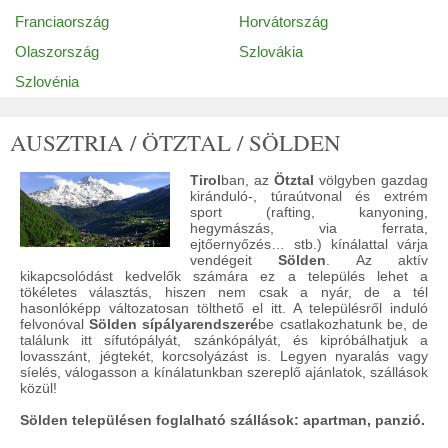
Franciaország
Horvátország
Olaszország
Szlovákia
Szlovénia
AUSZTRIA / ÖTZTAL / SÖLDEN
Tirol
ban, az
Ötztal
völgyben gazdag
kiránduló-, túraútvonal és extrém
sport (rafting, kanyoning,
hegymászás, via ferrata,
ejtőernyőzés… stb.) kínálattal várja
vendégeit
Sölden
. Az aktív
kikapcsolódást kedvelők számára ez a település lehet a
tökéletes választás, hiszen nem csak a nyár, de a tél
hasonlóképp változatosan tölthető el itt. A településről induló
felvonóval
Sölden sípályarendszeré
be csatlakozhatunk be, de
találunk itt sífutópályát, szánkópályát, és kipróbálhatjuk a
lovasszánt, jégtekét, korcsolyázást is. Legyen nyaralás vagy
síelés, válogasson a kínálatunkban szereplő ajánlatok, szállások
közül!
Sölden településen foglalható szállások: apartman, panzió.