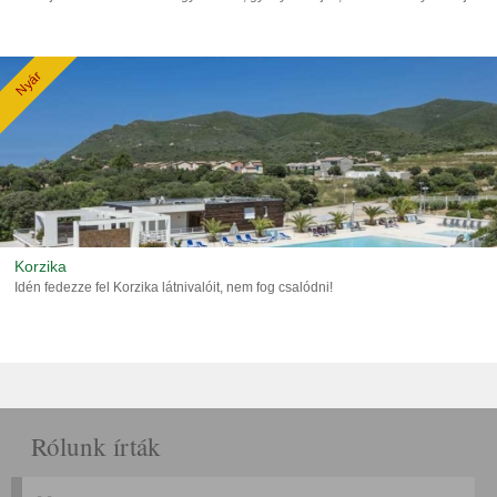
Nyár
Korzika
Idén fedezze fel Korzika látnivalóit, nem fog csalódni!
Rólunk írták