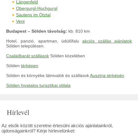
Längenfeld
Obergurgl-Hochgurgl
Sautens im Ötztal
Vent
Budapest – Sölden távolság:
kb. 810 km
Hotel, panzió, apartman, üdülőfalu
akciós szállás ajánlatok
Sölden településen.
Családbarát szállások
Sölden közelében
Sölden
térképen
Sölden és környéke látnivalók és szállások
Ausztria térképén
Sölden hivatalos turisztikai oldala
Hírlevél
Az elsők között szeretne értesülni akciós ajánlatainkról,
újdonságainkról? Kérje hírlevelünket: