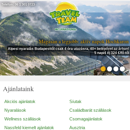
Telefon: 06 1 301 0723
Magasan a legjobb: aktív napok Hochkaron
Alpesi nyaralás Budapesttől csak 4 óra utazásra, 40+ belépővel az árban!
5 nap/4 éj 324 €/fő-től
Ajánlataink
Akciós ajánlatok
Síutak
Nyaralások
Családbarát szállások
Wellness szállások
Csomagajánlatok
Nassfeld kiemelt ajánlatok
Ausztria