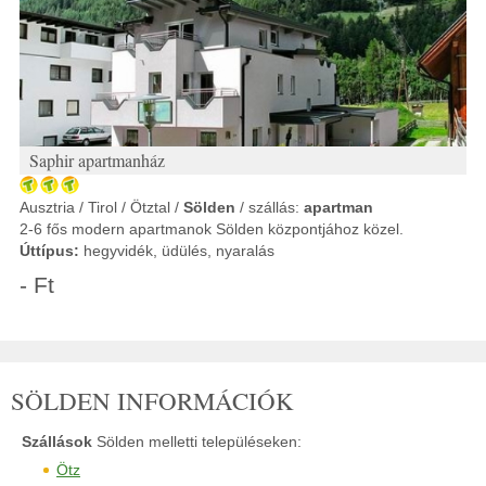
Saphir apartmanház
Ausztria / Tirol / Ötztal /
Sölden
/ szállás:
apartman
2-6 fős modern apartmanok Sölden központjához közel.
Úttípus:
hegyvidék, üdülés, nyaralás
- Ft
SÖLDEN INFORMÁCIÓK
Szállások
Sölden melletti településeken:
Ötz