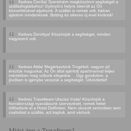
Kedves Cecília! Szeretném megköszönni segítségét a
szállásfoglaláshoz! Gyönyörú helyre sikerült az Ön
közvetítésével eljutnunk. A szállás is remek volt, bátran
ajánlom mindenkinek. Boldog és sikeres új évet kívánok!
Kedves Dorottya! Köszönjük a segítséget, minden
nagyszerű volt.
Kedves Attila! Megérkeztünk Trogirból, nagyon jól
éreztük magunkat. Az Ön által ajánlott apartmannal teljes
mértékben meg voltunk elégedve. ...Úgy gondolom, a
jövőben is igénybe vesszük a segítségét. Üdvözlettel!
Kedves Travelteam Utazási Iroda! Köszönjük a
horvátországi nyaralásunk szervezését, remek hetet
tölthettünk el a Hotel Delfinben. Nem okozott semmiben sem
csalódást a szállás, azt kaptuk, amit vártunk.
Miért épp a Travelteam?