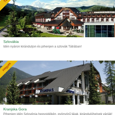
Szlovákia
Idén nyáron kiránduljon és pihenjen a szlovák Tátrában!
Hegyek
Kranjska Gora
Pihenjen idén Szlovénia hegyvidékén, gyönyörű tájak, kirándulóhelyek várják!