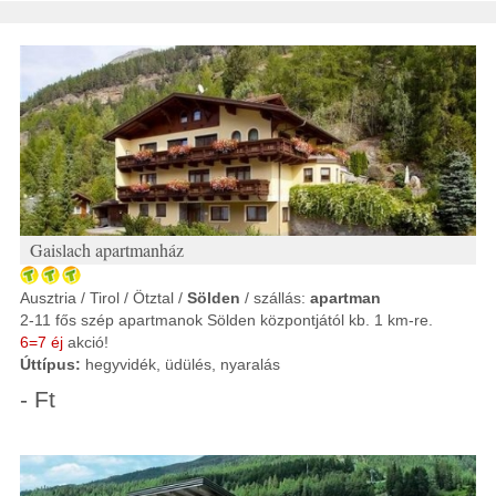
Gaislach apartmanház
Ausztria / Tirol / Ötztal /
Sölden
/ szállás:
apartman
2-11 fős szép apartmanok Sölden központjától kb. 1 km-re.
6=7 éj
akció!
Úttípus:
hegyvidék, üdülés, nyaralás
- Ft