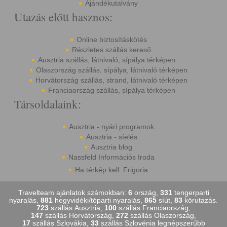
Ajándékutalvány
Utazás előtt hasznos:
Online biztosításkötés
Részletes szállás kereső
Ausztria szállás, látnivaló, sípálya térképen
Olaszország szállás, sípálya, látnivaló térképen
Horvátország szállás, strand, látnivaló térképen
Franciaország szállás, sípálya térképen
Társoldalaink:
Ausztria - nyári programok
Ausztria - síelés
Ausztria blog
Nassfeld Információs Iroda
Ha térkép kell: Frigoria
Travelteam ajánlatok számokban:
6
ország,
331
tengerparti
nyaralás,
881
hegyvidéki/tóparti nyaralás,
865
síút,
83
körutazás.
723
szállás Ausztria,
100
szállás Franciaország,
147
szállás Horvátország,
272
szállás Olaszország,
17
szállás Szlovákia,
33
szállás Szlovénia legnépszerűbb