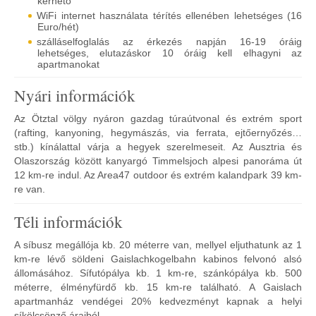
kérhető
WiFi internet használata térítés ellenében lehetséges (16
Euro/hét)
szálláselfoglalás az érkezés napján 16-19 óráig
lehetséges, elutazáskor 10 óráig kell elhagyni az
apartmanokat
Nyári információk
Az Ötztal völgy nyáron gazdag túraútvonal és extrém sport
(rafting, kanyoning, hegymászás, via ferrata, ejtőernyőzés…
stb.) kínálattal várja a hegyek szerelmeseit. Az Ausztria és
Olaszország között kanyargó Timmelsjoch alpesi panoráma út
12 km-re indul. Az Area47 outdoor és extrém kalandpark 39 km-
re van.
Téli információk
A síbusz megállója kb. 20 méterre van, mellyel eljuthatunk az 1
km-re lévő söldeni Gaislachkogelbahn kabinos felvonó alsó
állomásához. Sífutópálya kb. 1 km-re, szánkópálya kb. 500
méterre, élményfürdő kb. 15 km-re található. A Gaislach
apartmanház vendégei 20% kedvezményt kapnak a helyi
síkölcsönző áraiból.