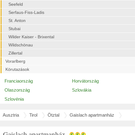
Seefeld
Serfaus-Fiss-Ladis
St. Anton
Stubai
Wilder Kaiser - Brixental
Wildschönau
Zillertal
Vorarlberg
Körutazások
Franciaország
Horvátország
Olaszország
Szlovákia
Szlovénia
Ausztria
Tirol
Ötztal
Gaislach apartmanház
Gaislach apartmanház