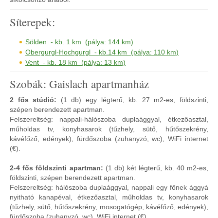
Síterepek:
Sölden - kb. 1 km (pálya: 144 km)
Obergurgl-Hochgurgl - kb.14 km (pálya: 110 km)
Vent - kb. 18 km (pálya: 13 km)
Szobák: Gaislach apartmanház
2 fős stúdió:
(1 db) egy légterű, kb. 27 m2-es, földszinti,
szépen berendezett apartman.
Felszereltség: nappali-hálószoba duplaággyal, étkezőasztal,
műholdas tv, konyhasarok (tűzhely, sütő, hűtőszekrény,
kávéfőző, edények), fürdőszoba (zuhanyzó, wc), WiFi internet
(€).
2-4 fős földszinti apartman:
(1 db) két légterű, kb. 40 m2-es,
földszinti, szépen berendezett apartman.
Felszereltség: hálószoba duplaággyal, nappali egy főnek ággyá
nyitható kanapéval, étkezőasztal, műholdas tv, konyhasarok
(tűzhely, sütő, hűtőszekrény, mosogatógép, kávéfőző, edények),
fürdőszoba (zuhanyzó, wc), WiFi internet (€).