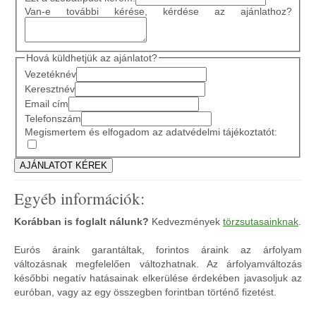
Van-e további kérése, kérdése az ajánlathoz?
Hová küldhetjük az ajánlatot?
Vezetéknév
Keresztnév
Email cím
Telefonszám
Megismertem és elfogadom az adatvédelmi tájékoztatót:
Egyéb információk:
Korábban is foglalt nálunk?
Kedvezmények
törzsutasainknak
.
Eurós áraink garantáltak, forintos áraink az árfolyam
változásnak megfelelően változhatnak. Az árfolyamváltozás
későbbi negatív hatásainak elkerülése érdekében javasoljuk az
euróban, vagy az egy összegben forintban történő fizetést.