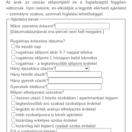
Az árak az utazás időpontjától és a foglaltságtól függően
változnak. Írjon nekünk, és elküldjük a legjobb elérhető ajánlatot
– személyre szabva, azonnali foglalási lehetőséggel.
Ajánlatot kérek
Mikor szeretne érkezni?
[Dátumválasztásnál óra-percet nem kell megadni.]
Rugalmas érkezése dátuma?
fix kezdő nap
rugalmas időpont akár 3-7 nappal eltolva
rugalmas időpont 1 hónapon belül bármikor
rugalmas - a legkedvezőbb időpont érdekel
Hány éjszakára utazna?
Hány felnőtt utazik?
Hány gyerek utazik?
Gyerekek életkora?
Milyen elhelyezést szeretne?
összes utazó 1 közös szobában / apartmanban legyen
legkedvezőbb árú szabad szobatípus érdekel
legjobb ár-érték arányú elhelyezés érdekel
több szobatípusra is kérek ajánlatot
kizárólag erkélyes szoba érdekel
kizárólag két légterű családi szoba érdekel
Ezt a szobatípust kérem: