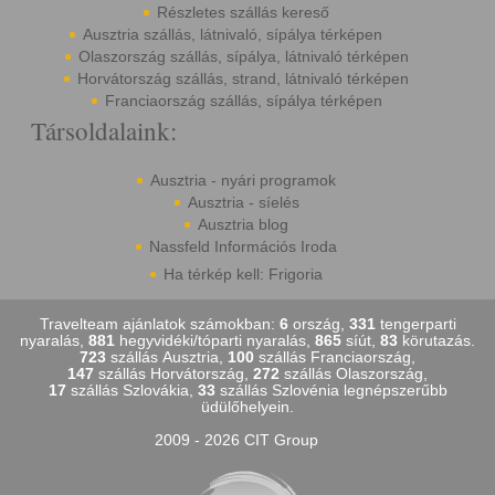
Részletes szállás kereső
Ausztria szállás, látnivaló, sípálya térképen
Olaszország szállás, sípálya, látnivaló térképen
Horvátország szállás, strand, látnivaló térképen
Franciaország szállás, sípálya térképen
Társoldalaink:
Ausztria - nyári programok
Ausztria - síelés
Ausztria blog
Nassfeld Információs Iroda
Ha térkép kell: Frigoria
Travelteam ajánlatok számokban:
6
ország,
331
tengerparti
nyaralás,
881
hegyvidéki/tóparti nyaralás,
865
síút,
83
körutazás.
723
szállás Ausztria,
100
szállás Franciaország,
147
szállás Horvátország,
272
szállás Olaszország,
17
szállás Szlovákia,
33
szállás Szlovénia legnépszerűbb
üdülőhelyein.
2009 - 2026 CIT Group