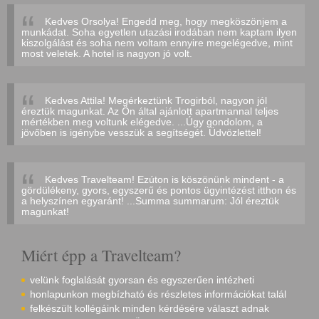
Kedves Orsolya! Engedd meg, hogy megköszönjem a
munkádat. Soha egyetlen utazási irodában nem kaptam ilyen
kiszolgálást és soha nem voltam ennyire megelégedve, mint
most veletek. A hotel is nagyon jó volt.
Kedves Attila! Megérkeztünk Trogirból, nagyon jól
éreztük magunkat. Az Ön által ajánlott apartmannal teljes
mértékben meg voltunk elégedve. ...Úgy gondolom, a
jövőben is igénybe vesszük a segítségét. Üdvözlettel!
Kedves Travelteam! Ezúton is köszönünk mindent - a
gördülékeny, gyors, egyszerű és pontos ügyintézést itthon és
a helyszínen egyaránt! ...Summa summarum: Jól éreztük
magunkat!
Miért épp a Travelteam?
velünk foglalását gyorsan és egyszerűen intézheti
honlapunkon megbízható és részletes információkat talál
felkészült kollégáink minden kérdésére választ adnak