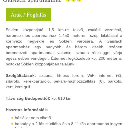
Árak / Foglalás
Sölden központjától 1,5 km-re fekvő, családi vezetésű,
háromszintes apartmanház 1.450 méteren, szép kilátással a
környező hegyekre és Sölden városára. A Gaislach
apartmanház egy nagyobb és három kisebb, szépen
berendezett apartmannal, valamint szauna részleggel várja
egész évben vendégeit. Éttermet legközelebb kb. 200 méterre,
boltokat Sölden központjában találunk.
Szolgáltatások:
szauna, fitness terem, WiFi internet (€),
sítároló, kerékpártároló, pékáru-házhozszállítás (€), parkoló,
kert, kerti grill.
Távolság Budapesttől:
kb. 810 km
Hasznos információk:
háziállat nem vihető
babaágy a 2 fős stúdióba és a 8-11 fős apartmanba ingyen