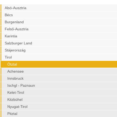
Alsó-Ausztria
Bécs
Burgenland
Felső-Ausztria
Karintia
Salzburger Land
Stájerország
Tirol
Ötztal
Achensee
Innsbruck
Ischgl - Paznaun
Kelet-Tirol
Kitzbühel
Nyugat-Tirol
Pitztal