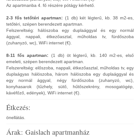
Az apartmanba 4. fő részére pótágy kérhető.
2-3 fős tetőtéri apartman:
(1 db) két légterű, kb. 38 m2-es,
tetőtéri, szépen berendezett apartman.
Felszereltség: hálószoba egy duplaággyal és egy normál
ággyal, nappali, étkezőasztal, műholdas tv, fürdőszoba
(zuhanyzó, wc), WiFi internet (€).
8-11 fős apartman:
(1 db) öt légterű, kb. 140 m2-es, első
emeleti, szépen berendezett apartman.
Felszereltség: előszoba, nappali, étkezőasztal, műholdas tv, egy
duplaágyas hálószoba, három hálószoba egy duplaággyal és
egy normál ággyal, négy fürdőszoba (zuhanyzó, wc),
konyhasarok (tűzhely, sütő, hűtőszekrény, mosogatógép,
kávéfőző, edények), WiFi internet (€).
Étkezés:
önellátás.
Árak: Gaislach apartmanház