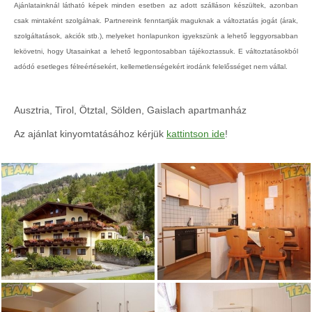
Ajánlatainknál látható képek minden esetben az adott szálláson készültek, azonban
csak mintaként szolgálnak. Partnereink fenntartják maguknak a változtatás jogát (árak,
szolgáltatások, akciók stb.), melyeket honlapunkon igyekszünk a lehető leggyorsabban
lekövetni, hogy Utasainkat a lehető legpontosabban tájékoztassuk. E változtatásokból
adódó esetleges félreértésekért, kellemetlenségekért irodánk felelősséget nem vállal.
Ausztria, Tirol, Ötztal, Sölden, Gaislach apartmanház
Az ajánlat kinyomtatásához kérjük
kattintson ide
!