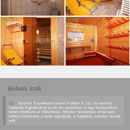
Rólunk írták
Kedves Travelteam team! A héten K. Gy. és kedves
családja foglalásával az én és családom is egy fantasztikus
hetet töltöttünk el Villachban. Minden felesleges ömlengés
nélkül köszönöm a hotel ajánlását, a foglalást, minden remek
volt.