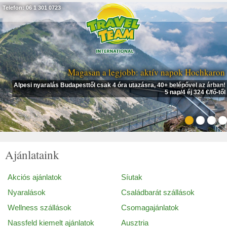
Telefon: 06 1 301 0723
Magasan a legjobb: aktív napok Hochkaron
Alpesi nyaralás Budapesttől csak 4 óra utazásra, 40+ belépővel az árban!
5 nap/4 éj 324 €/fő-től
Ajánlataink
Akciós ajánlatok
Síutak
Nyaralások
Családbarát szállások
Wellness szállások
Csomagajánlatok
Nassfeld kiemelt ajánlatok
Ausztria