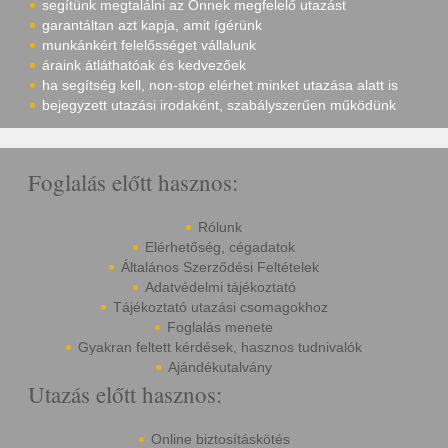
segítünk megtalálni az Önnek megfelelő utazást
garantáltan azt kapja, amit ígérünk
munkánkért felelősséget vállalunk
áraink átláthatóak és kedvezőek
ha segítség kell, non-stop elérhet minket utazása alatt is
bejegyzett utazási irodaként, szabályszerűen működünk
Foglalás előtt hasznos:
Rólunk
Elérhetőség, cégadatok
Általános Szerződési Feltételek
Adatvédelmi tájékoztató
Tájékoztató utazási csomagokhoz
Foglalás menete
Gyakran feltett kérdések, hasznos tudnivalók
Ajándékutalvány
Utazás előtt hasznos:
Online biztosításkötés