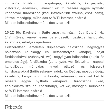
indukciós főzőlap, mosogatógép, kávéfőző, kenyérpirító,
vízforraló, edények), valamint két fő részére ággyá nyitható
kanapéval, fürdőszoba (kád, infra/bio/finn szauna, esőzuhany),
két wc, mosógép, műholdas tv, WiFi internet, sítároló.
Minden hálószobához műholdas tv tartozik.
10-12 fős Dachstein Suite apartmanház:
négy légterű, kb.
147 m2-es, kényelmesen berendezett, rusztikus hangulatú,
kétszintes, erkélyes apartman.
Felszereltség: emeleten duplaágyas hálószoba, négyágyas
hálószoba (duplaágy és kétszemélyes kanapé), saját
fürdőszobával (zuhanyzó, wc), négyágyas hálószoba (dupla és
emeletes ágy), fürdőszoba (zuhanyzó), wc, földszinten nappali
kandallóval, műholdas tv-vel, étkező- és felszerelt
konyhasarokkal (hűtőszekrény, indukciós főzőlap, mosogatógép,
kávéfőző, kenyérpirító, vízforraló, edények), valamint két fő
részére ággyá nyitható kanapéval, fürdőszoba (kád,
finn/bio/infra szauna, esőzuhany), két wc, mosógép, műholdas
tv, WiFi internet, sítároló.
Minden hálószobához műholdas tv tartozik.
Étkezés: