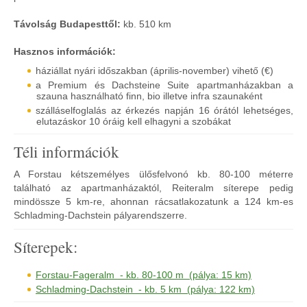
Távolság Budapesttől:
kb. 510 km
Hasznos információk:
háziállat nyári időszakban (április-november) vihető (€)
a Premium és Dachsteine Suite apartmanházakban a
szauna használható finn, bio illetve infra szaunaként
szálláselfoglalás az érkezés napján 16 órától lehetséges,
elutazáskor 10 óráig kell elhagyni a szobákat
Téli információk
A Forstau kétszemélyes ülősfelvonó kb. 80-100 méterre
található az apartmanházaktól, Reiteralm síterepe pedig
mindössze 5 km-re, ahonnan rácsatlakozatunk a 124 km-es
Schladming-Dachstein pályarendszerre.
Síterepek:
Forstau-Fageralm - kb. 80-100 m (pálya: 15 km)
Schladming-Dachstein - kb. 5 km (pálya: 122 km)