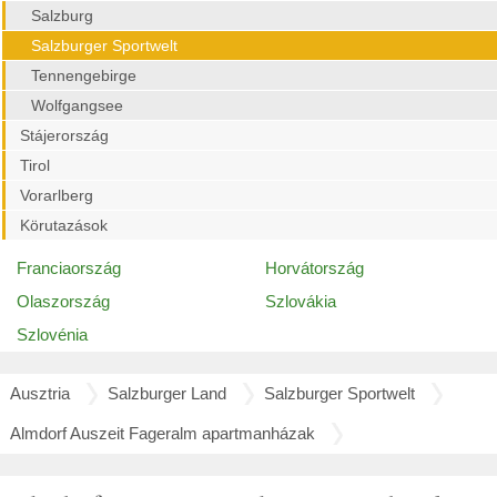
Salzburg
Salzburger Sportwelt
Tennengebirge
Wolfgangsee
Stájerország
Tirol
Vorarlberg
Körutazások
Franciaország
Horvátország
Olaszország
Szlovákia
Szlovénia
Ausztria
Salzburger Land
Salzburger Sportwelt
Almdorf Auszeit Fageralm apartmanházak