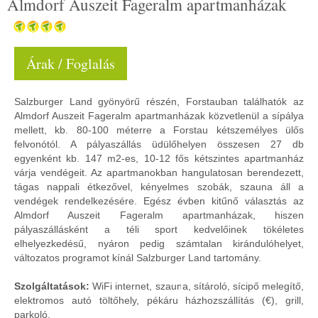
Almdorf Auszeit Fageralm apartmanházak
Árak / Foglalás
Salzburger Land gyönyörű részén, Forstauban találhatók az
Almdorf Auszeit Fageralm apartmanházak közvetlenül a sípálya
mellett, kb. 80-100 méterre a Forstau kétszemélyes ülős
felvonótól. A pályaszállás üdülőhelyen összesen 27 db
egyenként kb. 147 m2-es, 10-12 fős kétszintes apartmanház
várja vendégeit. Az apartmanokban hangulatosan berendezett,
tágas nappali étkezővel, kényelmes szobák, szauna áll a
vendégek rendelkezésére. Egész évben kitűnő választás az
Almdorf Auszeit Fageralm apartmanházak, hiszen
pályaszállásként a téli sport kedvelőinek tökéletes
elhelyezkedésű, nyáron pedig számtalan kirándulóhelyet,
változatos programot kínál Salzburger Land tartomány.
Szolgáltatások:
WiFi internet, szauna, sítároló, sícipő melegítő,
elektromos autó töltőhely, pékáru házhozszállítás (€), grill,
parkoló.