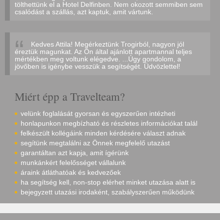
tölthettünk el a Hotel Delfinben. Nem okozott semmiben sem
csalódást a szállás, azt kaptuk, amit vártunk.
Kedves Attila! Megérkeztünk Trogirból, nagyon jól
éreztük magunkat. Az Ön által ajánlott apartmannal teljes
mértékben meg voltunk elégedve. ...Úgy gondolom, a
jövőben is igénybe vesszük a segítségét. Üdvözlettel!
Miért épp a Travelteam?
velünk foglalását gyorsan és egyszerűen intézheti
honlapunkon megbízható és részletes információkat talál
felkészült kollégáink minden kérdésére választ adnak
segítünk megtalálni az Önnek megfelelő utazást
garantáltan azt kapja, amit ígérünk
munkánkért felelősséget vállalunk
áraink átláthatóak és kedvezőek
ha segítség kell, non-stop elérhet minket utazása alatt is
bejegyzett utazási irodaként, szabályszerűen működünk