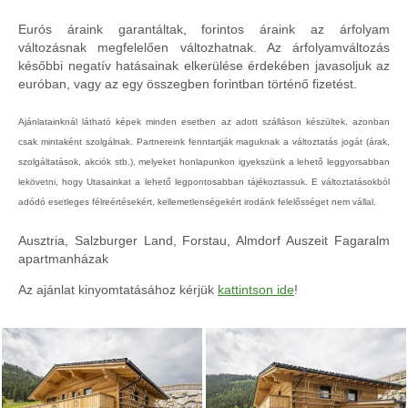
Eurós áraink garantáltak, forintos áraink az árfolyam
változásnak megfelelően változhatnak. Az árfolyamváltozás
későbbi negatív hatásainak elkerülése érdekében javasoljuk az
euróban, vagy az egy összegben forintban történő fizetést.
Ajánlatainknál látható képek minden esetben az adott szálláson készültek, azonban
csak mintaként szolgálnak. Partnereink fenntartják maguknak a változtatás jogát (árak,
szolgáltatások, akciók stb.), melyeket honlapunkon igyekszünk a lehető leggyorsabban
lekövetni, hogy Utasainkat a lehető legpontosabban tájékoztassuk. E változtatásokból
adódó esetleges félreértésekért, kellemetlenségekért irodánk felelősséget nem vállal.
Ausztria, Salzburger Land, Forstau, Almdorf Auszeit Fagaralm
apartmanházak
Az ajánlat kinyomtatásához kérjük
kattintson ide
!