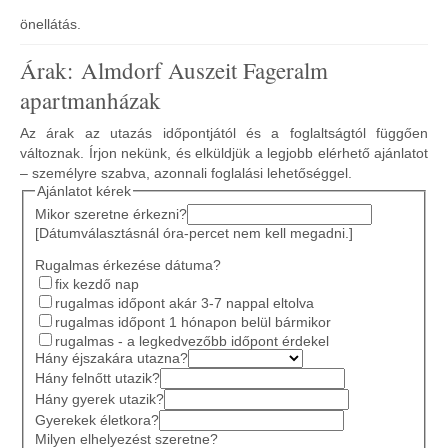
önellátás.
Árak: Almdorf Auszeit Fageralm
apartmanházak
Az árak az utazás időpontjától és a foglaltságtól függően
változnak. Írjon nekünk, és elküldjük a legjobb elérhető ajánlatot
– személyre szabva, azonnali foglalási lehetőséggel.
Ajánlatot kérek
Mikor szeretne érkezni?
[Dátumválasztásnál óra-percet nem kell megadni.]
Rugalmas érkezése dátuma?
fix kezdő nap
rugalmas időpont akár 3-7 nappal eltolva
rugalmas időpont 1 hónapon belül bármikor
rugalmas - a legkedvezőbb időpont érdekel
Hány éjszakára utazna?
Hány felnőtt utazik?
Hány gyerek utazik?
Gyerekek életkora?
Milyen elhelyezést szeretne?