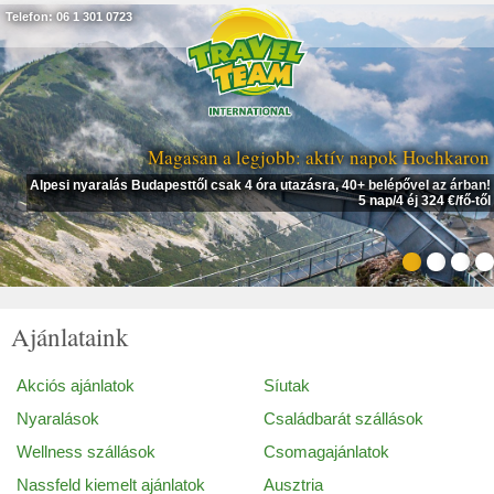
Telefon: 06 1 301 0723
Magasan a legjobb: aktív napok Hochkaron
Alpesi nyaralás Budapesttől csak 4 óra utazásra, 40+ belépővel az árban!
5 nap/4 éj 324 €/fő-től
Ajánlataink
Akciós ajánlatok
Síutak
Nyaralások
Családbarát szállások
Wellness szállások
Csomagajánlatok
Nassfeld kiemelt ajánlatok
Ausztria