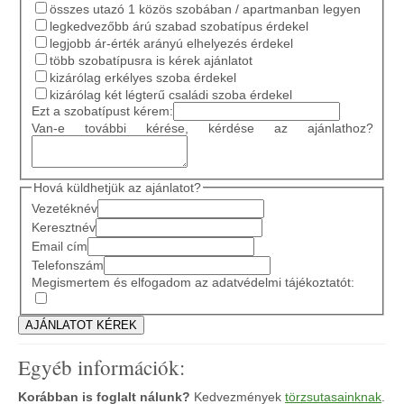
összes utazó 1 közös szobában / apartmanban legyen
legkedvezőbb árú szabad szobatípus érdekel
legjobb ár-érték arányú elhelyezés érdekel
több szobatípusra is kérek ajánlatot
kizárólag erkélyes szoba érdekel
kizárólag két légterű családi szoba érdekel
Ezt a szobatípust kérem:
Van-e további kérése, kérdése az ajánlathoz?
Hová küldhetjük az ajánlatot?
Vezetéknév
Keresztnév
Email cím
Telefonszám
Megismertem és elfogadom az adatvédelmi tájékoztatót:
Egyéb információk:
Korábban is foglalt nálunk?
Kedvezmények
törzsutasainknak
.