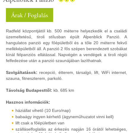
Árak / Foglalás
Radfeld központjától kb. 500 méterre helyezkedik el a családi
üzemeltetésű, tiroli stílusban épült Alpenblick Panzió. A
hangulatos panzió egy főépületből és a tőle 20 méterre fekvő
melléképületből áll. A panzió 2 fős szépen berendezett szobákat
kínál félpanziós ellátással. Napvégén a vendégek a tiroli régió
felfedezése után a panzió szaunájában lazíthatnak.
Szolgáltatások:
recepció, étterem, társalgó, lift, WiFi internet,
szauna, fitneszterem, parkoló.
Távolság Budapesttől:
kb. 685 km
Hasznos információk:
háziállat vihető (10 Euro/nap)
babaágy ingyen kérhető (ágyneműhuzatot vinni kell)
lift csak a főépületben van
szálláselfoglalás az érkezés napján 16 órától lehetséges,