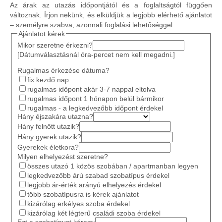
Az árak az utazás időpontjától és a foglaltságtól függően
változnak. Írjon nekünk, és elküldjük a legjobb elérhető ajánlatot
– személyre szabva, azonnali foglalási lehetőséggel.
Ajánlatot kérek
Mikor szeretne érkezni?
[Dátumválasztásnál óra-percet nem kell megadni.]
Rugalmas érkezése dátuma?
fix kezdő nap
rugalmas időpont akár 3-7 nappal eltolva
rugalmas időpont 1 hónapon belül bármikor
rugalmas - a legkedvezőbb időpont érdekel
Hány éjszakára utazna?
Hány felnőtt utazik?
Hány gyerek utazik?
Gyerekek életkora?
Milyen elhelyezést szeretne?
összes utazó 1 közös szobában / apartmanban legyen
legkedvezőbb árú szabad szobatípus érdekel
legjobb ár-érték arányú elhelyezés érdekel
több szobatípusra is kérek ajánlatot
kizárólag erkélyes szoba érdekel
kizárólag két légterű családi szoba érdekel
Ezt a szobatípust kérem: