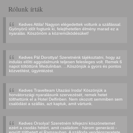
Rólunk írták
Kedves Attila! Nagyon elégedettek voltunk a szállással.
Gyönyörű időt fogtunk ki, felejthetetlen élmény marad ez a
nyaralás. Köszönöm a közreműködésüket!
Kedves Pál Dorottya! Szeretnénk tájékoztatni, hogy az
indulás előtti aggodalmunk teljesen felesleges volt. Remek 6
napot töltöttünk Medulinban. ...Köszönjük a gyors és pontos
közvetítést, ügyintézést.
Kedves Travelteam Utazási Iroda! Köszönjük a
horvátországi nyaralásunk szervezését, remek hetet
tölthettünk el a Hotel Delfinben. Nem okozott semmiben sem
csalódást a szállás, azt kaptuk, amit vártunk.
Kedves Orsolya! Szeretném kifejezni köszönetemet
ezért a csodás hétért, amit családom - három generáció -
együtt tölthetett el Ramsauban. A szálloda vendégszeretete,