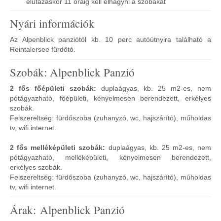
elutazáskor 11 óráig kell elhagyni a szobákat
Nyári információk
Az Alpenblick panziótól kb. 10 perc autóútnyira található a
Reintalersee fürdőtó.
Szobák: Alpenblick Panzió
2 fős főépületi szobák:
duplaágyas, kb. 25 m2-es, nem
pótágyazható, főépületi, kényelmesen berendezett, erkélyes
szobák.
Felszereltség: fürdőszoba (zuhanyzó, wc, hajszárító), műholdas
tv, wifi internet.
2 fős melléképületi szobák:
duplaágyas, kb. 25 m2-es, nem
pótágyazható, melléképületi, kényelmesen berendezett,
erkélyes szobák.
Felszereltség: fürdőszoba (zuhanyzó, wc, hajszárító), műholdas
tv, wifi internet.
Árak: Alpenblick Panzió