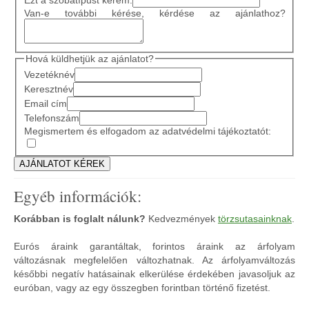
Van-e további kérése, kérdése az ajánlathoz?
Hová küldhetjük az ajánlatot?
Vezetéknév
Keresztnév
Email cím
Telefonszám
Megismertem és elfogadom az adatvédelmi tájékoztatót:
Egyéb információk:
Korábban is foglalt nálunk?
Kedvezmények
törzsutasainknak
.
Eurós áraink garantáltak, forintos áraink az árfolyam
változásnak megfelelően változhatnak. Az árfolyamváltozás
későbbi negatív hatásainak elkerülése érdekében javasoljuk az
euróban, vagy az egy összegben forintban történő fizetést.