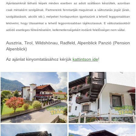
Ajánlatainknál látható képek minden esetben az adott szálláson készültek, azonban
csak mintaként szolgálnak. Partnereink fenntartják maguknak a változtatás jogát (árak,
szolgáltatások, akciók stb.), melyeket honlapunkon igyekszünk a lehető leggyorsabban
lekövetni, hogy Utasainkat a lehető legpontosabban tájékoztassuk. E változtatásokból
adódó esetleges félreértésekért, kellemetlenségekért irodánk felelősséget nem vállal.
Ausztria, Tirol, Wildshönau, Radfeld, Alpenblick Panzió (Pension
Alpenblick)
Az ajánlat kinyomtatásához kérjük
kattintson ide
!