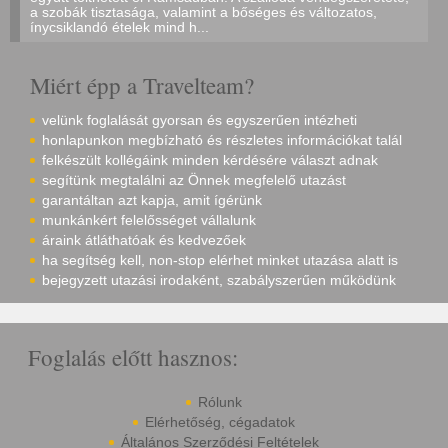
a szobák tisztasága, valamint a bőséges és változatos,
ínycsiklandó ételek mind h...
Miért épp a Travelteam?
velünk foglalását gyorsan és egyszerűen intézheti
honlapunkon megbízható és részletes információkat talál
felkészült kollégáink minden kérdésére választ adnak
segítünk megtalálni az Önnek megfelelő utazást
garantáltan azt kapja, amit ígérünk
munkánkért felelősséget vállalunk
áraink átláthatóak és kedvezőek
ha segítség kell, non-stop elérhet minket utazása alatt is
bejegyzett utazási irodaként, szabályszerűen működünk
Foglalás előtt hasznos:
Rólunk
Elérhetőség, cégadatok
Általános Szerződési Feltételek