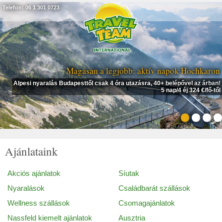
Telefon: 06 1 301 0723
Magasan a legjobb: aktív napok Hochkaron
Alpesi nyaralás Budapesttől csak 4 óra utazásra, 40+ belépővel az árban!
5 nap/4 éj 324 €/fő-től
Ajánlataink
Akciós ajánlatok
Síutak
Nyaralások
Családbarát szállások
Wellness szállások
Csomagajánlatok
Nassfeld kiemelt ajánlatok
Ausztria