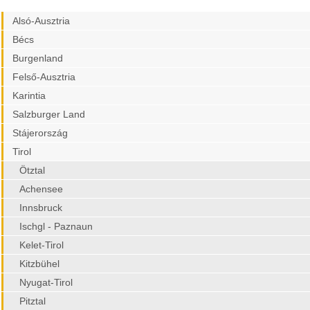
Alsó-Ausztria
Bécs
Burgenland
Felső-Ausztria
Karintia
Salzburger Land
Stájerország
Tirol
Ötztal
Achensee
Innsbruck
Ischgl - Paznaun
Kelet-Tirol
Kitzbühel
Nyugat-Tirol
Pitztal