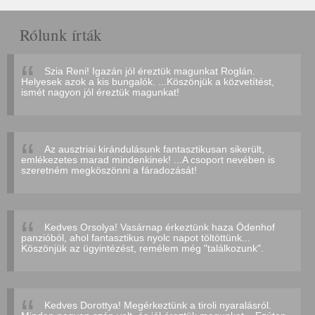
Rólunk írták
Szia Reni! Igazán jól éreztük magunkat Roglán.
Helyesek azok a kis bungalók. ...Köszönjük a közvetítést,
ismét nagyon jól éreztük magunkat!
Az ausztriai kirándulásunk fantasztikusan sikerült,
emlékezetes marad mindenkinek! ...A csoport nevében is
szeretném megköszönni a fáradozását!
Kedves Orsolya! Vasárnap érkeztünk haza Ödenhof
panzióból, ahol fantasztikus nyolc napot töltöttünk...
Köszönjük az ügyintézést, remélem még "találkozunk".
Kedves Dorottya! Megérkeztünk a tiroli nyaralásról.