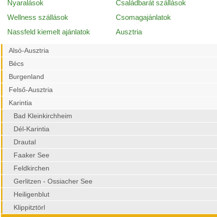
Nyaralások
Családbarát szállások
Wellness szállások
Csomagajánlatok
Nassfeld kiemelt ajánlatok
Ausztria
Alsó-Ausztria
Bécs
Burgenland
Felső-Ausztria
Karintia
Bad Kleinkirchheim
Dél-Karintia
Drautal
Faaker See
Feldkirchen
Gerlitzen - Ossiacher See
Heiligenblut
Klippitztörl