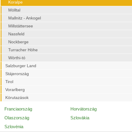
Koralpe
Mölltal
Mallnitz - Ankogel
Millstättersee
Nassfeld
Nockberge
Turracher Höhe
Wörthi-tó
Salzburger Land
Stájerország
Tirol
Vorarlberg
Körutazások
Franciaország
Horvátország
Olaszország
Szlovákia
Szlovénia