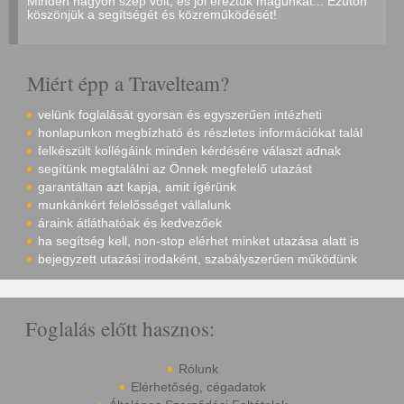
Minden nagyon szép volt, és jól éreztük magunkat... Ezúton
köszönjük a segítségét és közreműködését!
Miért épp a Travelteam?
velünk foglalását gyorsan és egyszerűen intézheti
honlapunkon megbízható és részletes információkat talál
felkészült kollégáink minden kérdésére választ adnak
segítünk megtalálni az Önnek megfelelő utazást
garantáltan azt kapja, amit ígérünk
munkánkért felelősséget vállalunk
áraink átláthatóak és kedvezőek
ha segítség kell, non-stop elérhet minket utazása alatt is
bejegyzett utazási irodaként, szabályszerűen működünk
Foglalás előtt hasznos:
Rólunk
Elérhetőség, cégadatok