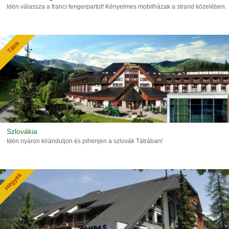
Idén válassza a franci tengerpartot! Kényelmes mobilházak a strand közelében.
Tátra
Szlovákia
Idén nyáron kiránduljon és pihenjen a szlovák Tátrában!
Hegyek