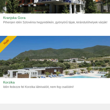
Kranjska Gora
Pihenjen idén Szlovénia hegyvidékén, gyönyörű tájak, kirándulóhelyek várják!
Nyár
Korzika
Idén fedezze fel Korzika látnivalóit, nem fog csalódni!