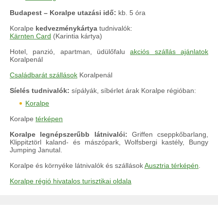
Budapest – Koralpe utazási idő:
kb. 5 óra
Koralpe
kedvezménykártya
tudnivalók:
Kärnten Card
(Karintia kártya)
Hotel, panzió, apartman, üdülőfalu
akciós szállás ajánlatok
Koralpenál
Családbarát szállások
Koralpenál
Síelés tudnivalók:
sípályák, síbérlet árak Koralpe régióban:
Koralpe
Koralpe
térképen
Koralpe legnépszerűbb látnivalói:
Griffen cseppkőbarlang,
Klippitztörl kaland- és mászópark, Wolfsbergi kastély, Bungy
Jumping Janutal.
Koralpe és környéke látnivalók és szállások
Ausztria térképén
.
Koralpe régió hivatalos turisztikai oldala