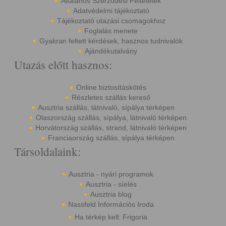
Általános Szerződési Feltételek
Adatvédelmi tájékoztató
Tájékoztató utazási csomagokhoz
Foglalás menete
Gyakran feltett kérdések, hasznos tudnivalók
Ajándékutalvány
Utazás előtt hasznos:
Online biztosításkötés
Részletes szállás kereső
Ausztria szállás, látnivaló, sípálya térképen
Olaszország szállás, sípálya, látnivaló térképen
Horvátország szállás, strand, látnivaló térképen
Franciaország szállás, sípálya térképen
Társoldalaink:
Ausztria - nyári programok
Ausztria - síelés
Ausztria blog
Nassfeld Információs Iroda
Ha térkép kell: Frigoria