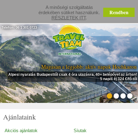
A minőségi szolgáltatás
Rendben
érdekében sütiket használunk.
RÉSZLETEK ITT
.
Telefon: 06 1 301 0723
Magasan a legjobb: aktív napok Hochkaron
Alpesi nyaralás Budapesttől csak 4 óra utazásra, 40+ belépővel az árban!
5 nap/4 éj 324 €/fő-től
Ajánlataink
Akciós ajánlatok
Síutak