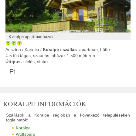
Koralpe apartmanházak
Ausztria / Karintia /
Koralpe
/
szállás
: apartman, hütte
4-5 fős tágas, szaunás faházak 1.500 méteren.
Úttípus:
síelés, síutak
- Ft
KORALPE INFORMÁCIÓK
Szállások a Koralpe régióban a következő településeken
foglalhatók:
Koralpe
Wolfsberg