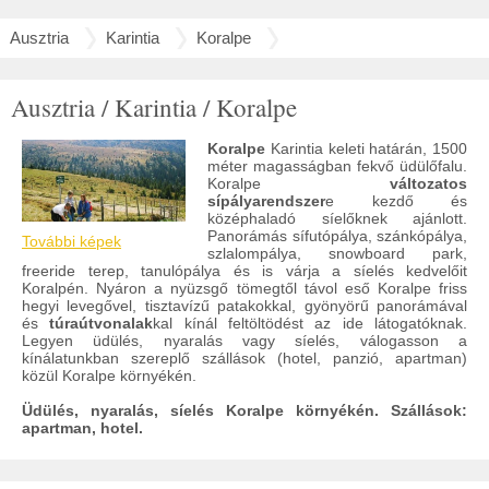
Ausztria
Karintia
Koralpe
Ausztria / Karintia / Koralpe
Koralpe
Karintia keleti határán, 1500
méter magasságban fekvő üdülőfalu.
Koralpe
változatos
sípályarendszer
e kezdő és
középhaladó síelőknek ajánlott.
Panorámás sífutópálya, szánkópálya,
További képek
szlalompálya, snowboard park,
freeride terep, tanulópálya és is várja a síelés kedvelőit
Koralpén. Nyáron a nyüzsgő tömegtől távol eső Koralpe friss
hegyi levegővel, tisztavízű patakokkal, gyönyörű panorámával
és
túraútvonalak
kal kínál feltöltödést az ide látogatóknak.
Legyen üdülés, nyaralás vagy síelés, válogasson a
kínálatunkban szereplő szállások (hotel, panzió, apartman)
közül Koralpe környékén.
Üdülés, nyaralás, síelés Koralpe környékén. Szállások:
apartman, hotel.