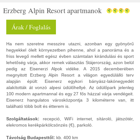
Erzberg Alpin Resort apartmanok
Árak / Foglalás
Ha nem szeretne messzire utazni, azonban egy gyönyörű
hegyekkel ölelt környezetben pihenne, ahol a panoráma és a
friss levegő mellett egész évben számtalan kirándulási és sport
lehetőség várja, akkor remek választás Stájerország, azon belül
pedig az Eisenerzi Alpok vidéke. A 2015 decemberében
megnyitott Erzberg Alpin Resort a világon egyedülálló terv
alapján épült: Eisenerz egykori bányász-lakónegyedét
alakították át vonzó alpesi üdülőhellyé. Az üdülőpark jelenleg
100 modern apartmannal és egy 27 fős házzal várja vendégeit.
Eisenerz hangulatos városközpontja 3 kilométerre van, itt
található több bolt és étterem is.
Szolgáltatások:
recepció, WiFi internet, sítároló, játszótér,
elekromos kerékpárkölcsönzés (€), parkoló.
Távolság Budapesttől:
kb. 400 km