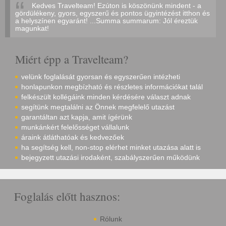
Kedves Travelteam! Ezúton is köszönünk mindent - a
gördülékeny, gyors, egyszerű és pontos ügyintézést itthon és
a helyszínen egyaránt! ...Summa summarum: Jól éreztük
magunkat!
Miért épp a Travelteam?
velünk foglalását gyorsan és egyszerűen intézheti
honlapunkon megbízható és részletes információkat talál
felkészült kollégáink minden kérdésére választ adnak
segítünk megtalálni az Önnek megfelelő utazást
garantáltan azt kapja, amit ígérünk
munkánkért felelősséget vállalunk
áraink átláthatóak és kedvezőek
ha segítség kell, non-stop elérhet minket utazása alatt is
bejegyzett utazási irodaként, szabályszerűen működünk
Foglalás előtt hasznos:
Rólunk