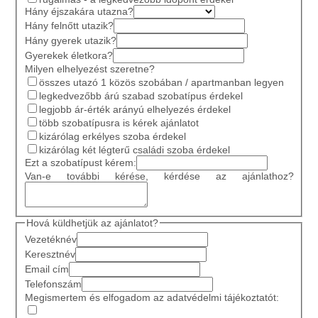
Hány éjszakára utazna?
Hány felnőtt utazik?
Hány gyerek utazik?
Gyerekek életkora?
Milyen elhelyezést szeretne?
összes utazó 1 közös szobában / apartmanban legyen
legkedvezőbb árú szabad szobatípus érdekel
legjobb ár-érték arányú elhelyezés érdekel
több szobatípusra is kérek ajánlatot
kizárólag erkélyes szoba érdekel
kizárólag két légterű családi szoba érdekel
Ezt a szobatípust kérem:
Van-e további kérése, kérdése az ajánlathoz?
Hová küldhetjük az ajánlatot?
Vezetéknév
Keresztnév
Email cím
Telefonszám
Megismertem és elfogadom az adatvédelmi tájékoztatót: