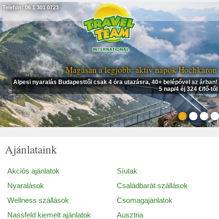
Telefon: 06 1 301 0723
Magasan a legjobb: aktív napok Hochkaron
Alpesi nyaralás Budapesttől csak 4 óra utazásra, 40+ belépővel az árban!
5 nap/4 éj 324 €/fő-től
Ajánlataink
Akciós ajánlatok
Síutak
Nyaralások
Családbarát szállások
Wellness szállások
Csomagajánlatok
Nassfeld kiemelt ajánlatok
Ausztria