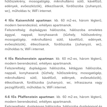
hűtőszekrény, mosogatógép, mikrohullámú sütő, kávéfőző,
edények, evőeszközök), étkezősarok, fürdőszoba (zuhanyzó,
wc), műholdas tv, WiFi internet.
4 fős Kaiserchild apartman
: kb. 60 m2-es, három légterű,
modern berendezésű, erkélyes apartmanok.
Felszereltség: duplaágyas hálószoba, hálószoba emeletes
ággyal, nappali, konyhasarok (tűzhely, hűtőszekrény,
mosogatógép, mikrohullámú sütő, kávéfőző, edények,
evőeszközök), étkezősarok, fürdőszoba (zuhanyzó, wc),
műholdas tv, WiFi internet.
4 fős Reichenstein apartman
: kb. 60 m2-es, három légterű,
modern berendezésű, erkélyes apartmanok.
Felszereltség: duplaágyas hálószoba, kétágyas hálószoba,
nappali, konyhasarok (tűzhely, hűtőszekrény, mosogatógép,
mikrohullámú sütő, kávéfőző, edények, evőeszközök),
étkezősarok, fürdőszoba (zuhanyzó, wc, infraszauna vagy
pezsgőfürdő), műholdas tv, WiFi internet.
4-6 fős Pfaffenstein apartman
: kb. 60 m2-es, három légterű,
modern berendezésű, erkélyes apartmanok.
Felszereltség: duplaágyas hálószoba, hálószoba duplaággyal és