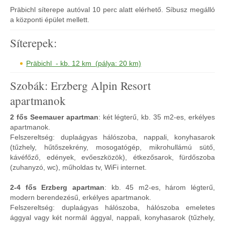
Präbichl síterepe autóval 10 perc alatt elérhető. Síbusz megálló
a központi épület mellett.
Síterepek:
Präbichl - kb. 12 km (pálya: 20 km)
Szobák: Erzberg Alpin Resort
apartmanok
2 fős Seemauer apartman
: két légterű, kb. 35 m2-es, erkélyes
apartmanok.
Felszereltség: duplaágyas hálószoba, nappali, konyhasarok
(tűzhely, hűtőszekrény, mosogatógép, mikrohullámú sütő,
kávéfőző, edények, evőeszközök), étkezősarok, fürdőszoba
(zuhanyzó, wc), műholdas tv, WiFi internet.
2-4 fős Erzberg apartman
: kb. 45 m2-es, három légterű,
modern berendezésű, erkélyes apartmanok.
Felszereltség: duplaágyas hálószoba, hálószoba emeletes
ággyal vagy két normál ággyal, nappali, konyhasarok (tűzhely,