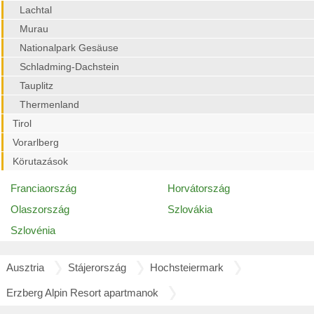
Lachtal
Murau
Nationalpark Gesäuse
Schladming-Dachstein
Tauplitz
Thermenland
Tirol
Vorarlberg
Körutazások
Franciaország
Horvátország
Olaszország
Szlovákia
Szlovénia
Ausztria
Stájerország
Hochsteiermark
Erzberg Alpin Resort apartmanok