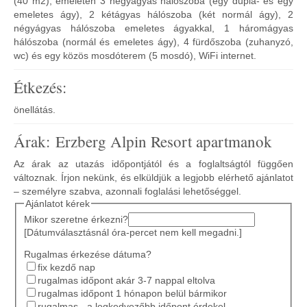
(40 m2), emeleten 3 négyágyas hálószoba (egy dupla- és egy
emeletes ágy), 2 kétágyas hálószoba (két normál ágy), 2
négyágyas hálószoba emeletes ágyakkal, 1 háromágyas
hálószoba (normál és emeletes ágy), 4 fürdőszoba (zuhanyzó,
wc) és egy közös mosdóterem (5 mosdó), WiFi internet.
Étkezés:
önellátás.
Árak: Erzberg Alpin Resort apartmanok
Az árak az utazás időpontjától és a foglaltságtól függően
változnak. Írjon nekünk, és elküldjük a legjobb elérhető ajánlatot
– személyre szabva, azonnali foglalási lehetőséggel.
Ajánlatot kérek
Mikor szeretne érkezni?
[Dátumválasztásnál óra-percet nem kell megadni.]
Rugalmas érkezése dátuma?
fix kezdő nap
rugalmas időpont akár 3-7 nappal eltolva
rugalmas időpont 1 hónapon belül bármikor
rugalmas - a legkedvezőbb időpont érdekel