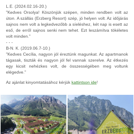
L.E. (2024.02.16-20.)
"Kedves Orsolya! Köszönjük szépen, minden rendben volt az
úton. A szállás (Erzberg Resort) szép, jó helyen volt. Az időjárás
sajnos nem volt a legkedvezőbb a síeléshez, két nap is esett az
eső, de erről sajnos senki nem tehet. Ezt leszámítva tökéletes
volt minden."
- - -
B-N. K. (2019.06.7-10.)
"Kedves Cecília, nagyon jól éreztünk magunkat. Az apartmanok
tágasak, tiszták és nagyon jól fel vannak szerelve. Az étkezés
egy kicsit nehézkes volt, de összességében meg voltunk
elégedve."
Az ajánlat kinyomtatásához kérjük
kattintson ide
!