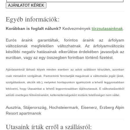
Egyéb információk:
Korábban is foglalt nálunk?
Kedvezmények
törzsutasainknak
.
Eurós áraink garantáltak, forintos áraink az árfolyam
változásnak megfelelően változhatnak. Az árfolyamváltozás
későbbi negatív hatásainak elkerülése érdekében javasoljuk az
euróban, vagy az egy összegben forintban történő fizetést.
Ajánlatainknál látható képek minden esetben az adott szálláson készültek, azonban
csak mintaként szolgálnak. Partnereink fenntartják maguknak a változtatás jogát (árak,
szolgáltatások, akciók stb.), melyeket honlapunkon igyekszünk a lehető leggyorsabban
lekövetni, hogy Utasainkat a lehető legpontosabban tájékoztassuk. E változtatásokból
adódó esetleges félreértésekért, kellemetlenségekért irodánk felelősséget nem vállal.
Ausztria, Stájerország, Hochsteiermark, Eisenerz, Erzberg Alpin
Resort apartmanok
Utasaink írták erről a szállásról: