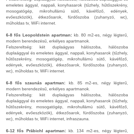
emeletes ággyal, nappali, konyhasarok (tűzhely, hűtőszekrény,
mosogatógép, mikrohullámú sütő, kávéfőző, edények,
evőeszközök), étkezősarok, fürdőszoba (zuhanyzó, wc),
műholdas tv, WiFi internet.
6-8 fős Leopoldstein apartman:
kb. 80 m2-es, négy légterű,
modern berendezésű, erkélyes apartmanok.
Felszereltség: két duplaágyas hálószoba, hálószoba
duplaággyal és emeletes ággyal, nappali, konyhasarok (tűzhely,
hűtőszekrény, mosogatógép, mikrohullámú sütő, kávéfőző,
edények, evőeszközök), étkezősarok, fürdőszoba (zuhanyzó,
wc), műholdas tv, WiFi internet.
6-8 fős szaunás apartman:
kb. 85 m2-es, négy légterű,
modern berendezésű, erkélyes apartmanok.
Felszereltség: két duplaágyas hálószoba, hálószoba
duplaággyal és emeletes ággyal, nappali, konyhasarok (tűzhely,
hűtőszekrény, mosogatógép, mikrohullámú sütő, kávéfőző,
edények, evőeszközök), étkezősarok, fürdőszoba (zuhanyzó,
wc), műholdas tv, WiFi internet, infraszauna.
6-12 fős Präbichl apartman:
kb. 134 m2-es, négy légterű,