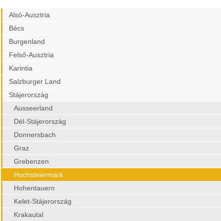
Alsó-Ausztria
Bécs
Burgenland
Felső-Ausztria
Karintia
Salzburger Land
Stájerország
Ausseerland
Dél-Stájerország
Donnersbach
Graz
Grebenzen
Hochsteiermark
Hohentauern
Kelet-Stájerország
Krakautal