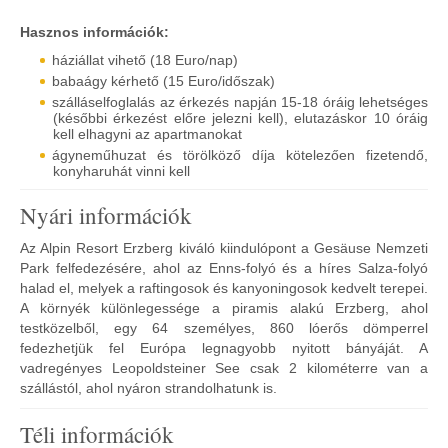
Hasznos információk:
háziállat vihető (18 Euro/nap)
babaágy kérhető (15 Euro/időszak)
szálláselfoglalás az érkezés napján 15-18 óráig lehetséges
(későbbi érkezést előre jelezni kell), elutazáskor 10 óráig
kell elhagyni az apartmanokat
ágyneműhuzat és törölköző díja kötelezően fizetendő,
konyharuhát vinni kell
Nyári információk
Az Alpin Resort Erzberg kiváló kiindulópont a Gesäuse Nemzeti
Park felfedezésére, ahol az Enns-folyó és a híres Salza-folyó
halad el, melyek a raftingosok és kanyoningosok kedvelt terepei.
A környék különlegessége a piramis alakú Erzberg, ahol
testközelből, egy 64 személyes, 860 lóerős dömperrel
fedezhetjük fel Európa legnagyobb nyitott bányáját. A
vadregényes Leopoldsteiner See csak 2 kilométerre van a
szállástól, ahol nyáron strandolhatunk is.
Téli információk