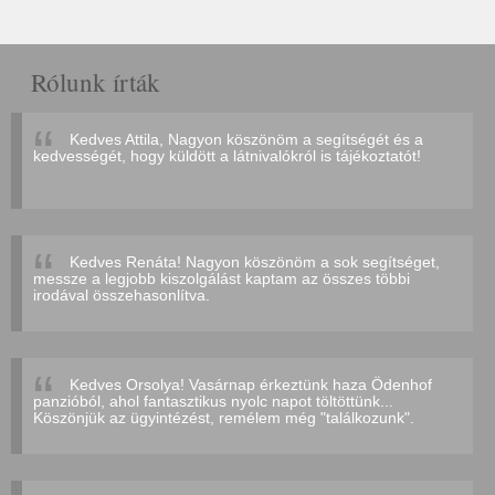
Rólunk írták
Kedves Attila, Nagyon köszönöm a segítségét és a
kedvességét, hogy küldött a látnivalókról is tájékoztatót!
Kedves Renáta! Nagyon köszönöm a sok segítséget,
messze a legjobb kiszolgálást kaptam az összes többi
irodával összehasonlítva.
Kedves Orsolya! Vasárnap érkeztünk haza Ödenhof
panzióból, ahol fantasztikus nyolc napot töltöttünk...
Köszönjük az ügyintézést, remélem még "találkozunk".