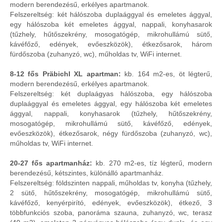
modern berendezésű, erkélyes apartmanok.
Felszereltség: két hálószoba duplaággyal és emeletes ággyal,
egy hálószoba két emeletes ággyal, nappali, konyhasarok
(tűzhely, hűtőszekrény, mosogatógép, mikrohullámú sütő,
kávéfőző, edények, evőeszközök), étkezősarok, három
fürdőszoba (zuhanyzó, wc), műholdas tv, WiFi internet.
8-12 fős Präbichl XL apartman:
kb. 164 m2-es, öt légterű,
modern berendezésű, erkélyes apartmanok.
Felszereltség: két duplaágyas hálószoba, egy hálószoba
duplaággyal és emeletes ággyal, egy hálószoba két emeletes
ággyal, nappali, konyhasarok (tűzhely, hűtőszekrény,
mosogatógép, mikrohullámú sütő, kávéfőző, edények,
evőeszközök), étkezősarok, négy fürdőszoba (zuhanyzó, wc),
műholdas tv, WiFi internet.
20-27 fős apartmanház:
kb. 270 m2-es, tíz légterű, modern
berendezésű, kétszintes, különálló apartmanház.
Felszereltség: földszinten nappali, műholdas tv, konyha (tűzhely,
2 sütő, hűtőszekrény, mosogatógép, mikrohullámú sütő,
kávéfőző, kenyérpirító, edények, evőeszközök), étkező, 3
többfunkciós szoba, panoráma szauna, zuhanyzó, wc, terasz