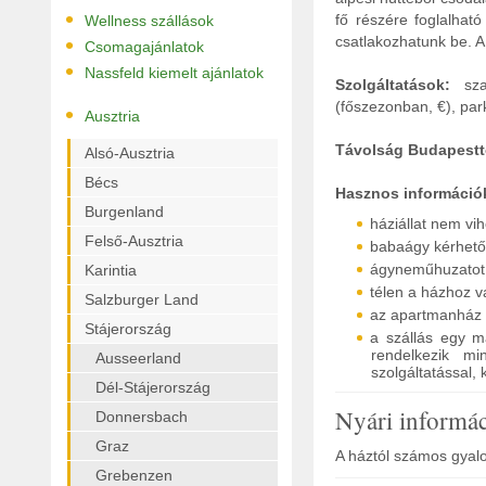
•
fő részére foglalhat
Wellness szállások
•
csatlakozhatunk be. A 
Csomagajánlatok
•
Nassfeld kiemelt ajánlatok
Szolgáltatások:
szau
(főszezonban, €), par
•
Ausztria
Távolság Budapestt
Alsó-Ausztria
Bécs
Hasznos információ
Burgenland
háziállat nem vi
Felső-Ausztria
babaágy kérhető
ágyneműhuzatot, 
Karintia
télen a házhoz v
Salzburger Land
az apartmanház 6
Stájerország
a szállás egy m
rendelkezik m
Ausseerland
szolgáltatással, 
Dél-Stájerország
Nyári informá
Donnersbach
Graz
A háztól számos gyalo
Grebenzen