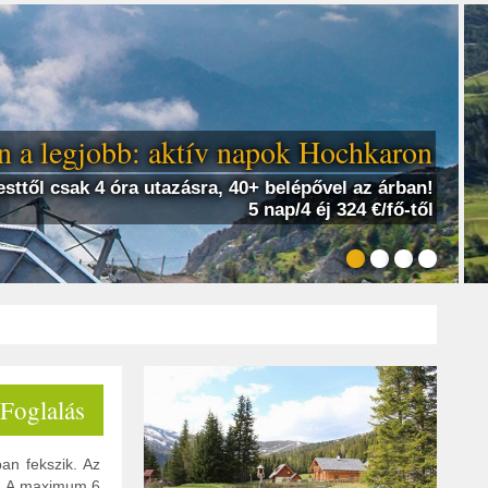
 a legjobb: aktív napok Hochkaron
sttől csak 4 óra utazásra, 40+ belépővel az árban!
5 nap/4 éj 324 €/fő-től
 Foglalás
an fekszik. Az
ra. A maximum 6