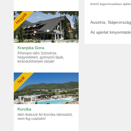
lehető legpontosabban tájékoz
Hegyek
Ausztria, Stájerorszá
Az ajánlat kinyomtat
Kranjska Gora
Pihenjen idén Szlovénia
hegyvidékén, gyönyörű tájak,
kirándulóhelyek várják!
Nyár
Korzika
Idén fedezze fel Korzika látnivalóit,
nem fog csalódni!