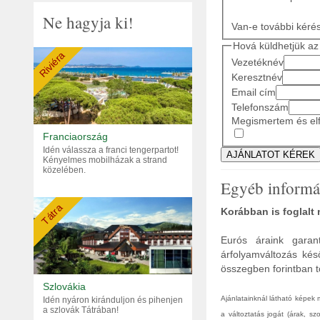
Ne hagyja ki!
Van-e további kéré
Hová küldhetjük az 
Riviéra
Vezetéknév
Keresztnév
Email cím
Telefonszám
Megismertem és elf
Franciaország
Idén válassza a franci tengerpartot!
Kényelmes mobilházak a strand
közelében.
Egyéb informá
Tátra
Korábban is foglalt
Eurós áraink garant
árfolyamváltozás kés
összegben forintban tö
Szlovákia
Ajánlatainknál látható képek
Idén nyáron kiránduljon és pihenjen
a szlovák Tátrában!
a változtatás jogát (árak, s