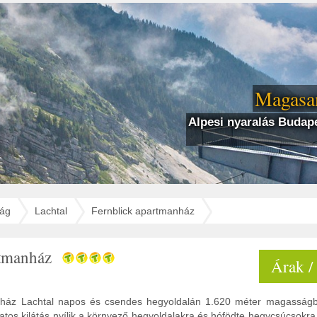
Magasan
Alpesi nyaralás Budape
zág
Lachtal
Fernblick apartmanház
rtmanház
Árak /
nház Lachtal napos és csendes hegyoldalán 1.620 méter magasságb
latos kilátás nyílik a környező hegyoldalakra és hófödte hegycsúcsok