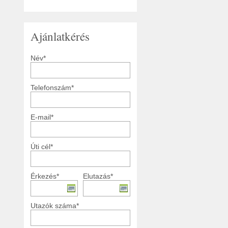
Ajánlatkérés
Név*
Telefonszám*
E-mail*
Úti cél*
Érkezés*
Elutazás*
Utazók száma*