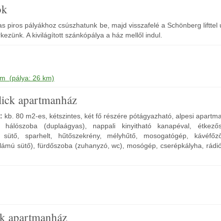
ók
-as piros pályákhoz csúszhatunk be, majd visszafelé a Schönberg lifttel
ezünk. A kivilágított szánkópálya a ház mellől indul.
 m (pálya: 26 km)
lick apartmanház
z:
kb. 80 m2-es, kétszintes, két fő részére pótágyazható, alpesi apartm
 hálószoba (duplaágyas), nappali kinyitható kanapéval, étkező
, sütő, sparhelt, hűtőszekrény, mélyhűtő, mosogatógép, kávéfőző
llámú sütő), fürdőszoba (zuhanyzó, wc), mosógép, cserépkályha, rádió
ck apartmanház