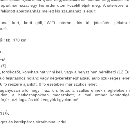
ó apartmanházat egy kis erdei úton közelíthetjük meg. A síterepre a 
felújított apartmanház mellett kis szaunaház is épült.
na, kert, kerti grill, WiFi internet, kis tó, játszótér, pékáru-h
koló.
ől:
kb. 470 km
k:
hető
 (€)
törölközőt, konyharuhát vinni kell, vagy a helyszínen bérelhető (12 Eur
aló feljutáshoz hólánc vagy négykerékmeghajtású autó szükséges lehe
 fő részére ajánlott, 8 fő esetében már szűkös lehet
agányosan álló hegyi ház, ún. hütte, a szállás ennek megfelelően n
inden, a hétköznapokban megszokott, a mai ember komfortigén
kérjük, ezt foglalás előtt vegyék figyelembe!
ciók
gos és kerékpáros túraútvonal indul.