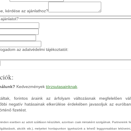
se, kérdése az ajánlathoz?
ajánlatot?
ogadom az adatvédelmi tájékoztatót:
ciók:
 nálunk?
Kedvezmények
törzsutasainknak
.
áltak, forintos áraink az árfolyam változásnak megfelelően vál
őbbi negatív hatásainak elkerülése érdekében javasoljuk az euróba
rténő fizetést.
 minden esetben az adott szálláson készültek, azonban csak mintaként szolgálnak. Partnereink 
zolgáltatások, akciók stb.), melyeket honlapunkon igyekszünk a lehető leggyorsabban lekövetni