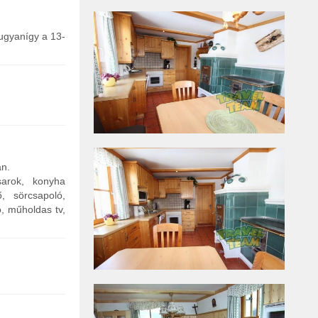
 ugyanígy a 13-
an.
sarok, konyha
, sörcsapoló,
, műholdas tv,