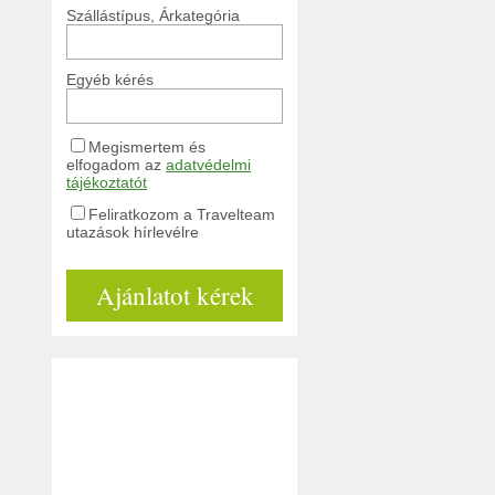
Szállástípus, Árkategória
Egyéb kérés
Megismertem és
elfogadom az
adatvédelmi
tájékoztatót
Feliratkozom a Travelteam
utazások hírlevélre
Ajánlatot kérek