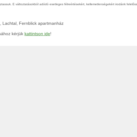
tassuk. E változtatásokból adódó esetleges félreértésekért, kellemetlenségekért irodánk felelőss
g, Lachtal, Fernblick apartmanház
ásához kérjük
kattintson ide
!