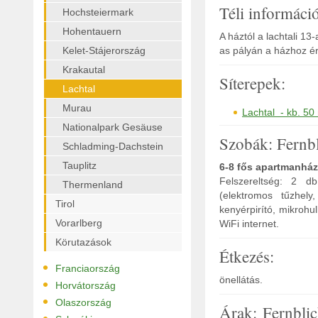
Téli informáci
Hochsteiermark
Hohentauern
A háztól a lachtali 13
Kelet-Stájerország
as pályán a házhoz érk
Krakautal
Síterepek:
Lachtal
Murau
Lachtal - kb. 50
Nationalpark Gesäuse
Szobák: Fernb
Schladming-Dachstein
Tauplitz
6-8 fős apartmanhá
Felszereltség: 2 db
Thermenland
(elektromos tűzhely
Tirol
kenyérpirító, mikrohu
Vorarlberg
WiFi internet.
Körutazások
Étkezés:
•
Franciaország
önellátás.
•
Horvátország
•
Olaszország
Árak: Fernbli