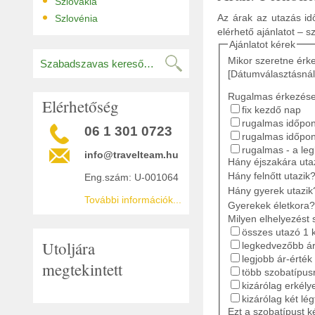
•
Szlovákia
•
Az árak az utazás idő
Szlovénia
elérhető ajánlatot – s
Ajánlatot kérek
Mikor szeretne érk
[Dátumválasztásnál
Rugalmas érkezés
Elérhetőség
fix kezdő nap
rugalmas időpont
06 1 301 0723
rugalmas időpon
rugalmas - a le
info@travelteam.hu
Hány éjszakára ut
Hány felnőtt utazik
Eng.szám: U-001064
Hány gyerek utazik
További információk...
Gyerekek életkora?
Milyen elhelyezést 
összes utazó 1 
Utoljára
legkedvezőbb ár
legjobb ár-érték
megtekintett
több szobatípusr
kizárólag erkély
kizárólag két lé
Ezt a szobatípust k