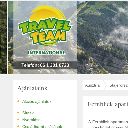
n
l
!
Telefon: 06 1 301 0723
Ausztria
Stájerors
Ajánlataink
•
Akciós ajánlatok
Fernblick apa
•
Síutak
•
Nyaralások
A Fernblick apartma
•
Családbarát szállások
alpesi hüttéből csodá