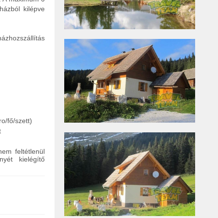
házból kilépve
ázhozszállítás
o/fő/szett)
t
em feltétlenül
yét kielégítő