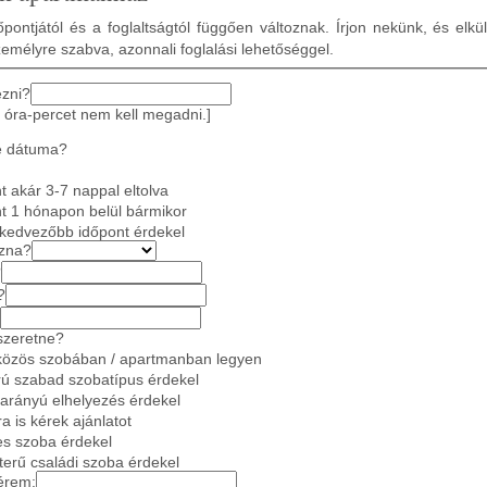
pontjától és a foglaltságtól függően változnak. Írjon nekünk, és elkü
zemélyre szabva, azonnali foglalási lehetőséggel.
ezni?
 óra-percet nem kell megadni.]
e dátuma?
 akár 3-7 nappal eltolva
t 1 hónapon belül bármikor
gkedvezőbb időpont érdekel
azna?
?
?
szeretne?
közös szobában / apartmanban legyen
ú szabad szobatípus érdekel
 arányú elhelyezés érdekel
a is kérek ajánlatot
es szoba érdekel
gterű családi szoba érdekel
érem: