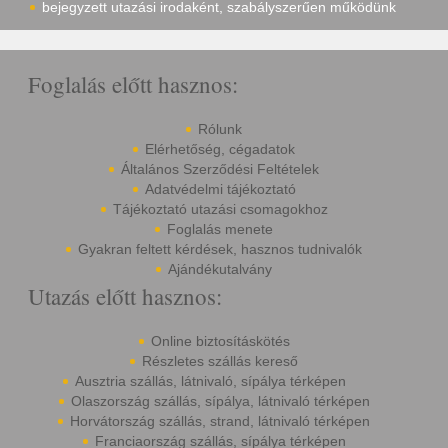
bejegyzett utazási irodaként, szabályszerűen működünk
Foglalás előtt hasznos:
Rólunk
Elérhetőség, cégadatok
Általános Szerződési Feltételek
Adatvédelmi tájékoztató
Tájékoztató utazási csomagokhoz
Foglalás menete
Gyakran feltett kérdések, hasznos tudnivalók
Ajándékutalvány
Utazás előtt hasznos:
Online biztosításkötés
Részletes szállás kereső
Ausztria szállás, látnivaló, sípálya térképen
Olaszország szállás, sípálya, látnivaló térképen
Horvátország szállás, strand, látnivaló térképen
Franciaország szállás, sípálya térképen