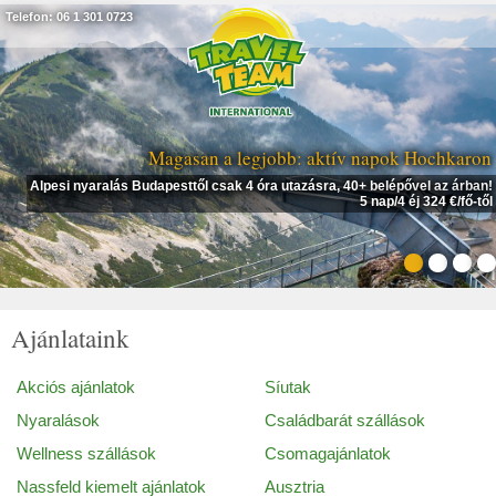
Telefon: 06 1 301 0723
Magasan a legjobb: aktív napok Hochkaron
Alpesi nyaralás Budapesttől csak 4 óra utazásra, 40+ belépővel az árban!
5 nap/4 éj 324 €/fő-től
Ajánlataink
Akciós ajánlatok
Síutak
Nyaralások
Családbarát szállások
Wellness szállások
Csomagajánlatok
Nassfeld kiemelt ajánlatok
Ausztria