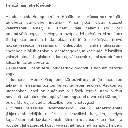
Felszállási lehetőségek:
Autóbuszaink Budapestről a Hősök tere, Műcsarnok mögötti
autóbusz parkolóból indulnak. Amennyiben olyan utazást
választanak, amely a Dunántúl felé haladva (M1, M7
autópályák) hagyja el Magyarországot, lehetőséget biztosítunk
Budapesten belül a budai oldalon történő felszállásra, illetve
hazaérkezéskor leszállásra. Honlapunkon minden utazásunk
esetében jelöljük azokat a lehetőségeket, mikor budai felszállást
választhatnak. Foglaláskor, kérjük, válasszák ki, hol szeretnének
felszállni az autóbuszra:
- Budapest Hősök tere, Műcsarnok mögötti autóbusz parkoló
vagy
- Budapest, Móricz Zsigmond körtér/Villányi út (honlapunkon
találják a felszállás pontos helyét térképen jelölve). Azokon az
utazásokon, ahol az autóbusz a Hősök teréről nem a fent
nevezett autóutakon/autópályákon hagyja el a várost (M3-as, 4-
es út, M6-os), a budai felszállás nem lehetséges!
- Vidéki felszállási lehetőségekről, kérjük, érdeklődjenek!
(Útjainknál jelöljük a fel- és leszállási helyeket, melyet
foglaláskor kell kiválasztaniuk. Minden utazásunk esetében a
rögzített lehetőségek közül választhatnak, mely az adott helyen,