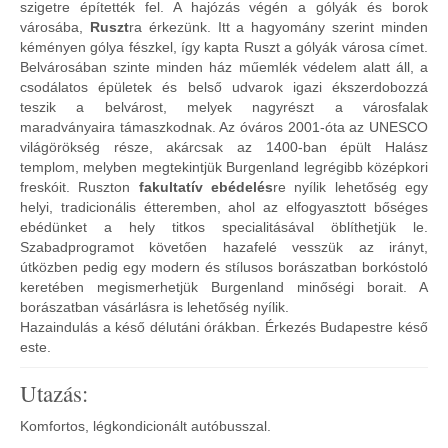
szigetre építették fel. A hajózás végén a gólyák és borok
városába,
Ruszt
ra érkezünk. Itt a hagyomány szerint minden
kéményen gólya fészkel, így kapta Ruszt a gólyák városa címet.
Belvárosában szinte minden ház műemlék védelem alatt áll, a
csodálatos épületek és belső udvarok igazi ékszerdobozzá
teszik a belvárost, melyek nagyrészt a városfalak
maradványaira támaszkodnak. Az óváros 2001-óta az UNESCO
világörökség része, akárcsak az 1400-ban épült Halász
templom, melyben megtekintjük Burgenland legrégibb középkori
freskóit. Ruszton
fakultatív ebédelés
re nyílik lehetőség egy
helyi, tradicionális étteremben, ahol az elfogyasztott bőséges
ebédünket a hely titkos specialitásával öblíthetjük le.
Szabadprogramot követően hazafelé vesszük az irányt,
útközben pedig egy modern és stílusos borászatban borkóstoló
keretében megismerhetjük Burgenland minőségi borait. A
borászatban vásárlásra is lehetőség nyílik.
Hazaindulás a késő délutáni órákban. Érkezés Budapestre késő
este.
Utazás:
Komfortos, légkondicionált autóbusszal.