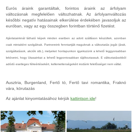
Eurós áraink garantáltak, forintos áraink az árfolyam
változásnak megfelelően változhatnak. Az árfolyamváltozás
későbbi negatív hatásainak elkerülése érdekében javasoljuk az
euróban, vagy az egy összegben forintban történő fizetést.
Ajánlatainknál látható képek minden esetben az adott szálláson készültek, azonban
csak mintaként szolgálnak. Partnereink fenntartják maguknak a változtatás jogát (árak,
szolgáltatások, akciók stb.), melyeket honlapunkon igyekszünk a lehető leggyorsabban
lekövetni, hogy Utasainkat a lehető legpontosabban tájékoztassuk. E változtatásokból
adódó esetleges félreértésekért, kellemetlenségekért irodánk felelősséget nem vállal.
Ausztria, Burgenland, Fertő tó, Fertő tavi romantika, Fraknó
vára, körutazás
Az ajánlat kinyomtatásához kérjük
kattintson ide
!