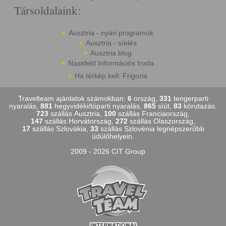
Társoldalaink:
Ausztria - nyári programok
Ausztria - síelés
Ausztria blog
Nassfeld Információs Iroda
Ha térkép kell: Frigoria
Travelteam ajánlatok számokban:
6
ország,
331
tengerparti
nyaralás,
881
hegyvidéki/tóparti nyaralás,
865
síút,
83
körutazás.
723
szállás Ausztria,
100
szállás Franciaország,
147
szállás Horvátország,
272
szállás Olaszország,
17
szállás Szlovákia,
33
szállás Szlovénia legnépszerűbb
üdülőhelyein.
2009 - 2026 CIT Group