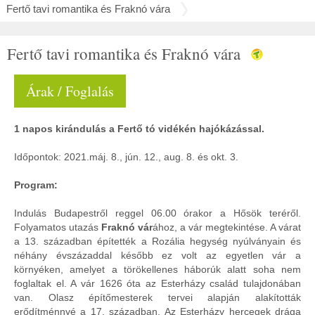
Fertő tavi romantika és Fraknó vára
Fertő tavi romantika és Fraknó vára
Árak / Foglalás
1 napos kirándulás a Fertő tó vidékén hajókázással.
Időpontok: 2021.máj. 8., jún. 12., aug. 8. és okt. 3.
Program:
Indulás Budapestről reggel 06.00 órakor a Hősök teréről.
Folyamatos utazás
Fraknó vár
ához, a vár megtekintése. A várat
a 13. században építették a Rozália hegység nyúlványain és
néhány évszázaddal később ez volt az egyetlen vár a
környéken, amelyet a törökellenes háborúk alatt soha nem
foglaltak el. A vár 1626 óta az Esterházy család tulajdonában
van. Olasz építőmesterek tervei alapján alakították
erődítménnyé a 17. században. Az Esterházy hercegek drága