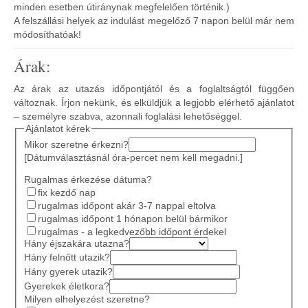
minden esetben útiránynak megfelelően történik.)
A felszállási helyek az indulást megelőző 7 napon belül már nem
módosíthatóak!
Árak:
Az árak az utazás időpontjától és a foglaltságtól függően
változnak. Írjon nekünk, és elküldjük a legjobb elérhető ajánlatot
– személyre szabva, azonnali foglalási lehetőséggel.
Ajánlatot kérek
Mikor szeretne érkezni?
[Dátumválasztásnál óra-percet nem kell megadni.]
Rugalmas érkezése dátuma?
fix kezdő nap
rugalmas időpont akár 3-7 nappal eltolva
rugalmas időpont 1 hónapon belül bármikor
rugalmas - a legkedvezőbb időpont érdekel
Hány éjszakára utazna?
Hány felnőtt utazik?
Hány gyerek utazik?
Gyerekek életkora?
Milyen elhelyezést szeretne?