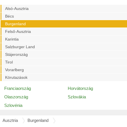
Alsó-Ausztria
Bécs
Burgenland
Felső-Ausztria
Karintia
Salzburger Land
Stájerország
Tirol
Vorarlberg
Körutazások
Franciaország
Horvátország
Olaszország
Szlovákia
Szlovénia
Ausztria
Burgenland