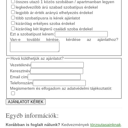
összes utazó 1 közös szobában / apartmanban legyen
legkedvezőbb árú szabad szobatípus érdekel
legjobb ár-érték arányú elhelyezés érdekel
több szobatípusra is kérek ajánlatot
kizárólag erkélyes szoba érdekel
kizárólag két légterű családi szoba érdekel
Ezt a szobatípust kérem:
Van-e további kérése, kérdése az ajánlathoz?
Hová küldhetjük az ajánlatot?
Vezetéknév
Keresztnév
Email cím
Telefonszám
Megismertem és elfogadom az adatvédelmi tájékoztatót:
Egyéb információk:
Korábban is foglalt nálunk?
Kedvezmények
törzsutasainknak
.