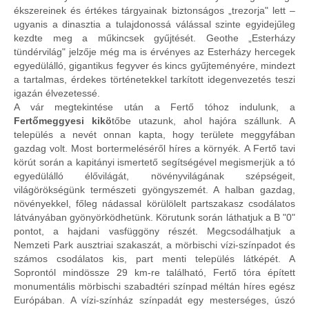
ékszereinek és értékes tárgyainak biztonságos „trezorja" lett –
ugyanis a dinasztia a tulajdonossá válással szinte egyidejűleg
kezdte meg a műkincsek gyűjtését. Geothe „Esterházy
tündérvilág" jelzője még ma is érvényes az Esterházy hercegek
egyedülálló, gigantikus fegyver és kincs gyűjteményére, mindezt
a tartalmas, érdekes történetekkel tarkított idegenvezetés teszi
igazán élvezetessé.
A vár megtekintése után a Fertő tóhoz indulunk, a
Fertőmeggyesi kikö
tőbe utazunk, ahol hajóra szállunk. A
település a nevét onnan kapta, hogy területe meggyfában
gazdag volt. Most bortermeléséről híres a környék. A Fertő tavi
körút során a kapitányi ismertető segítségével megismerjük a tó
egyedülálló élővilágát, növényvilágának szépségeit,
világörökségünk természeti gyöngyszemét. A halban gazdag,
növényekkel, főleg nádassal körülölelt partszakasz csodálatos
látványában gyönyörködhetünk. Körutunk során láthatjuk a B "0"
pontot, a hajdani vasfüggöny részét. Megcsodálhatjuk a
Nemzeti Park ausztriai szakaszát, a mörbischi vízi-színpadot és
számos csodálatos kis, part menti település látképét. A
Soprontól mindössze 29 km-re található, Fertő tóra épített
monumentális mörbischi szabadtéri színpad méltán híres egész
Európában. A vízi-színház színpadát egy mesterséges, úszó