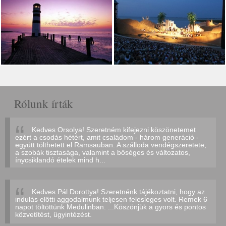
Rólunk írták
Kedves Orsolya! Szeretném kifejezni köszönetemet
ezért a csodás hétért, amit családom - három generáció -
együtt tölthetett el Ramsauban. A szálloda vendégszeretete,
a szobák tisztasága, valamint a bőséges és változatos,
ínycsiklandó ételek mind h...
Kedves Pál Dorottya! Szeretnénk tájékoztatni, hogy az
indulás előtti aggodalmunk teljesen felesleges volt. Remek 6
napot töltöttünk Medulinban. ...Köszönjük a gyors és pontos
közvetítést, ügyintézést.