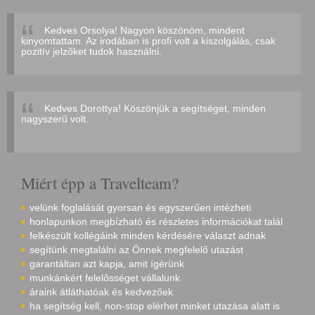
Kedves Orsolya! Nagyon köszönöm, mindent
kinyomtattam. Az irodában is profi volt a kiszolgálás, csak
pozitív jelzőket tudok használni.
Kedves Dorottya! Köszönjük a segítséget, minden
nagyszerű volt.
Miért épp a Travelteam?
velünk foglalását gyorsan és egyszerűen intézheti
honlapunkon megbízható és részletes információkat talál
felkészült kollégáink minden kérdésére választ adnak
segítünk megtalálni az Önnek megfelelő utazást
garantáltan azt kapja, amit ígérünk
munkánkért felelősséget vállalunk
áraink átláthatóak és kedvezőek
ha segítség kell, non-stop elérhet minket utazása alatt is