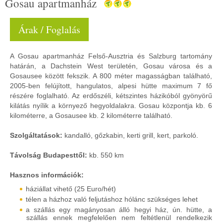
Gosau apartmanház
Árak / Foglalás
A Gosau apartmanház Felső-Ausztria és Salzburg tartomány
határán, a Dachstein West területén, Gosau városa és a
Gosausee között fekszik. A 800 méter magasságban található,
2005-ben felújított, hangulatos, alpesi hütte maximum 7 fő
részére foglalható. Az erdőszéli, kétszintes házikóból gyönyörű
kilátás nyílik a környező hegyoldalakra. Gosau központja kb. 6
kilométerre, a Gosausee kb. 2 kilométerre található.
Szolgáltatások:
kandalló, gőzkabin, kerti grill, kert, parkoló.
Távolság Budapesttől:
kb. 550 km
Hasznos információk:
háziállat vihető (25 Euro/hét)
télen a házhoz való feljutáshoz hólánc szükséges lehet
a szállás egy magányosan álló hegyi ház, ún. hütte, a
szállás ennek megfelelően nem feltétlenül rendelkezik