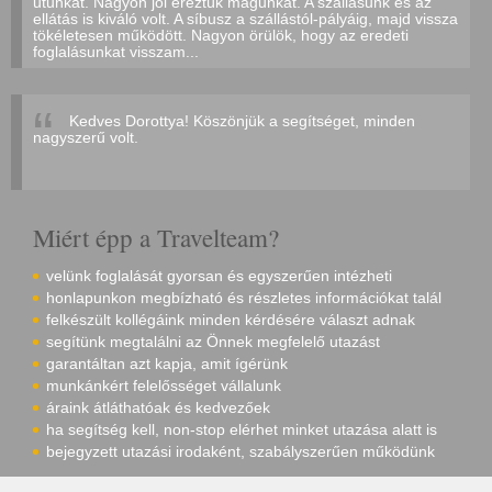
utunkat. Nagyon jól éreztük magunkat. A szállásunk és az
ellátás is kiváló volt. A síbusz a szállástól-pályáig, majd vissza
tökéletesen működött. Nagyon örülök, hogy az eredeti
foglalásunkat visszam...
Kedves Dorottya! Köszönjük a segítséget, minden
nagyszerű volt.
Miért épp a Travelteam?
velünk foglalását gyorsan és egyszerűen intézheti
honlapunkon megbízható és részletes információkat talál
felkészült kollégáink minden kérdésére választ adnak
segítünk megtalálni az Önnek megfelelő utazást
garantáltan azt kapja, amit ígérünk
munkánkért felelősséget vállalunk
áraink átláthatóak és kedvezőek
ha segítség kell, non-stop elérhet minket utazása alatt is
bejegyzett utazási irodaként, szabályszerűen működünk