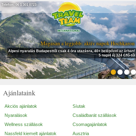
Telefon: 06 1 301 0723
Magasan a legjobb: aktív napok Hochkaron
Alpesi nyaralás Budapesttől csak 4 óra utazásra, 40+ belépővel az árban!
5 nap/4 éj 324 €/fő-től
Ajánlataink
Akciós ajánlatok
Síutak
Nyaralások
Családbarát szállások
Wellness szállások
Csomagajánlatok
Nassfeld kiemelt ajánlatok
Ausztria