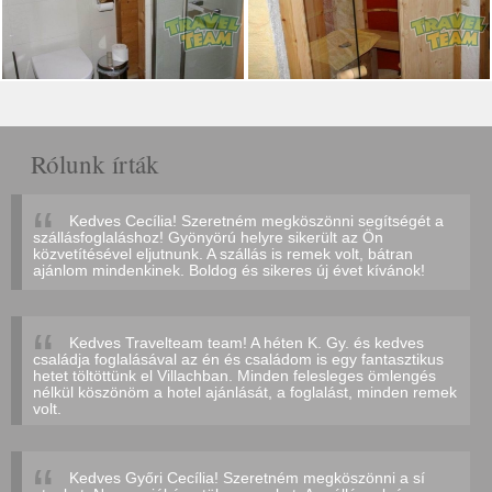
Rólunk írták
Kedves Cecília! Szeretném megköszönni segítségét a
szállásfoglaláshoz! Gyönyörú helyre sikerült az Ön
közvetítésével eljutnunk. A szállás is remek volt, bátran
ajánlom mindenkinek. Boldog és sikeres új évet kívánok!
Kedves Travelteam team! A héten K. Gy. és kedves
családja foglalásával az én és családom is egy fantasztikus
hetet töltöttünk el Villachban. Minden felesleges ömlengés
nélkül köszönöm a hotel ajánlását, a foglalást, minden remek
volt.
Kedves Győri Cecília! Szeretném megköszönni a sí