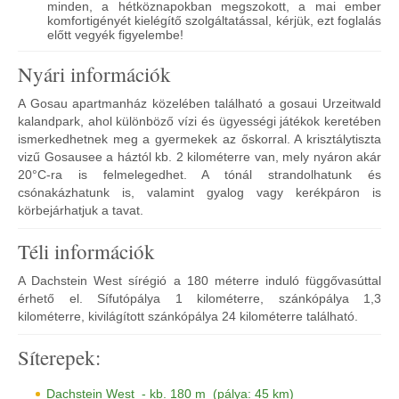
minden, a hétköznapokban megszokott, a mai ember
komfortigényét kielégítő szolgáltatással, kérjük, ezt foglalás
előtt vegyék figyelembe!
Nyári információk
A Gosau apartmanház közelében található a gosaui Urzeitwald
kalandpark, ahol különböző vízi és ügyességi játékok keretében
ismerkedhetnek meg a gyermekek az őskorral. A krisztálytiszta
vizű Gosausee a háztól kb. 2 kilométerre van, mely nyáron akár
20 °C-ra is felmelegedhet. A tónál strandolhatunk és
csónakázhatunk is, valamint gyalog vagy kerékpáron is
körbejárhatjuk a tavat.
Téli információk
A Dachstein West sírégió a 180 méterre induló függővasúttal
érhető el. Sífutópálya 1 kilométerre, szánkópálya 1,3
kilométerre, kivilágított szánkópálya 24 kilométerre található.
Síterepek:
Dachstein West - kb. 180 m (pálya: 45 km)