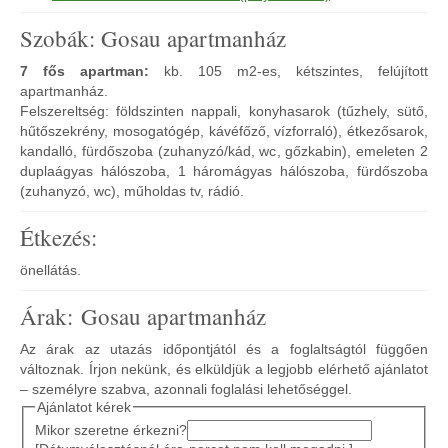
Szobák: Gosau apartmanház
7 fős apartman:
kb. 105 m2-es, kétszintes, felújított
apartmanház.
Felszereltség: földszinten nappali, konyhasarok (tűzhely, sütő,
hűtőszekrény, mosogatógép, kávéfőző, vízforraló), étkezősarok,
kandalló, fürdőszoba (zuhanyzó/kád, wc, gőzkabin), emeleten 2
duplaágyas hálószoba, 1 háromágyas hálószoba, fürdőszoba
(zuhanyzó, wc), műholdas tv, rádió.
Étkezés:
önellátás.
Árak: Gosau apartmanház
Az árak az utazás időpontjától és a foglaltságtól függően
változnak. Írjon nekünk, és elküldjük a legjobb elérhető ajánlatot
– személyre szabva, azonnali foglalási lehetőséggel.
Ajánlatot kérek
Mikor szeretne érkezni?