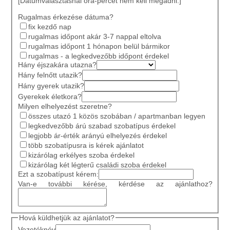
[Dátumválasztásnál óra-percet nem kell megadni.]
Rugalmas érkezése dátuma?
fix kezdő nap
rugalmas időpont akár 3-7 nappal eltolva
rugalmas időpont 1 hónapon belül bármikor
rugalmas - a legkedvezőbb időpont érdekel
Hány éjszakára utazna?
Hány felnőtt utazik?
Hány gyerek utazik?
Gyerekek életkora?
Milyen elhelyezést szeretne?
összes utazó 1 közös szobában / apartmanban legyen
legkedvezőbb árú szabad szobatípus érdekel
legjobb ár-érték arányú elhelyezés érdekel
több szobatípusra is kérek ajánlatot
kizárólag erkélyes szoba érdekel
kizárólag két légterű családi szoba érdekel
Ezt a szobatípust kérem:
Van-e további kérése, kérdése az ajánlathoz?
Hová küldhetjük az ajánlatot?
Vezetéknév