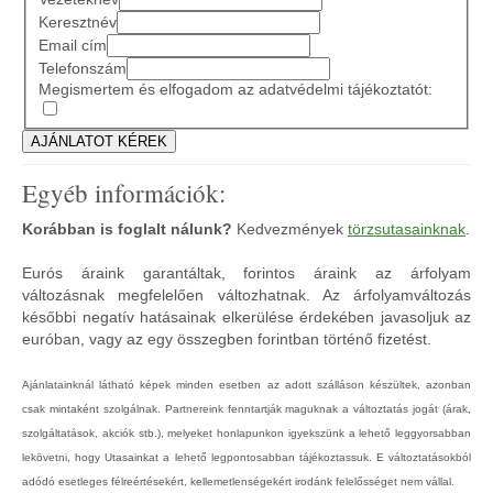
Keresztnév
Email cím
Telefonszám
Megismertem és elfogadom az adatvédelmi tájékoztatót:
Egyéb információk:
Korábban is foglalt nálunk?
Kedvezmények
törzsutasainknak
.
Eurós áraink garantáltak, forintos áraink az árfolyam
változásnak megfelelően változhatnak. Az árfolyamváltozás
későbbi negatív hatásainak elkerülése érdekében javasoljuk az
euróban, vagy az egy összegben forintban történő fizetést.
Ajánlatainknál látható képek minden esetben az adott szálláson készültek, azonban
csak mintaként szolgálnak. Partnereink fenntartják maguknak a változtatás jogát (árak,
szolgáltatások, akciók stb.), melyeket honlapunkon igyekszünk a lehető leggyorsabban
lekövetni, hogy Utasainkat a lehető legpontosabban tájékoztassuk. E változtatásokból
adódó esetleges félreértésekért, kellemetlenségekért irodánk felelősséget nem vállal.