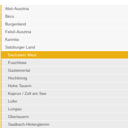
Alsó-Ausztria
Bécs
Burgenland
Felső-Ausztria
Karintia
Salzburger Land
Dachstein West
Fuschlsee
Gasteinertal
Hochkönig
Hohe Tauern
Kaprun / Zell am See
Lofer
Lungau
Obertauern
Saalbach-Hinterglemm