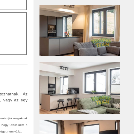
tozhatnak. Az
n, vagy az egy
fenntartják maguknak
, hogy Utasainkat a
éget nem vállal.