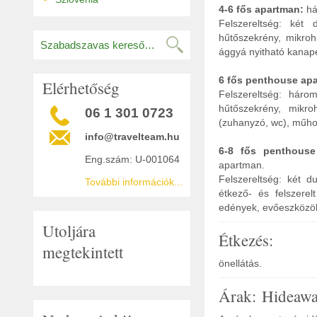
4-6 fős apartman:
há
Felszereltség: két 
hűtőszekrény, mikroh
ággyá nyitható kanapé
6 fős penthouse ap
Elérhetőség
Felszereltség: háro
hűtőszekrény, mikro
06 1 301 0723
(zuhanyzó, wc), műhol
info@travelteam.hu
6-8 fős penthouse
Eng.szám: U-001064
apartman.
Felszereltség: két 
További információk...
étkező- és felszerel
edények, evőeszközök)
Utoljára
Étkezés:
megtekintett
önellátás.
Árak: Hideawa