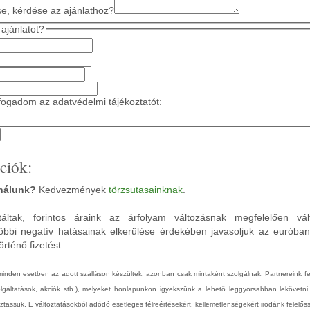
se, kérdése az ajánlathoz?
ajánlatot?
ogadom az adatvédelmi tájékoztatót:
ciók:
 nálunk?
Kedvezmények
törzsutasainknak
.
áltak, forintos áraink az árfolyam változásnak megfelelően vál
őbbi negatív hatásainak elkerülése érdekében javasoljuk az euróba
rténő fizetést.
 minden esetben az adott szálláson készültek, azonban csak mintaként szolgálnak. Partnereink 
zolgáltatások, akciók stb.), melyeket honlapunkon igyekszünk a lehető leggyorsabban lekövetni
tassuk. E változtatásokból adódó esetleges félreértésekért, kellemetlenségekért irodánk felelőss