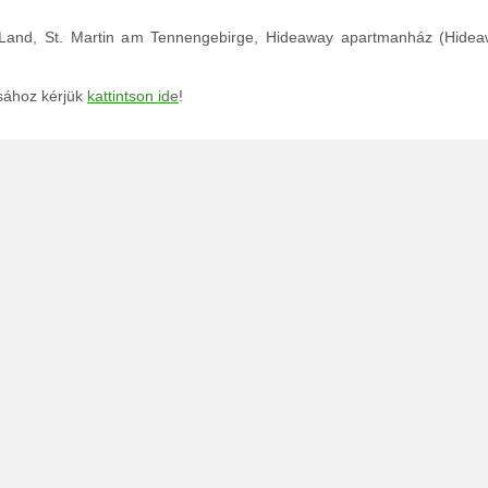
r Land, St. Martin am Tennengebirge, Hideaway apartmanház (Hide
ásához kérjük
kattintson ide
!