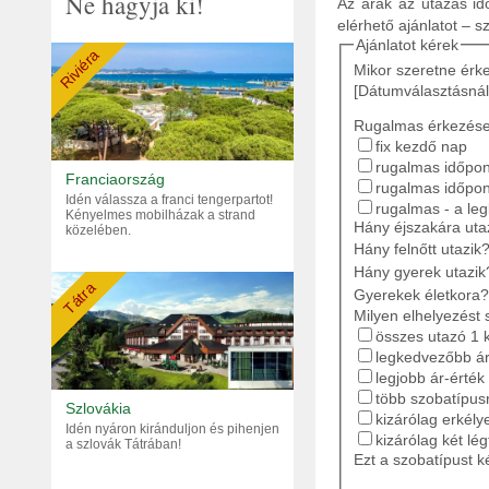
Ne hagyja ki!
Az árak az utazás idő
elérhető ajánlatot – s
Ajánlatot kérek
Riviéra
Mikor szeretne érk
[Dátumválasztásnál
Rugalmas érkezés
fix kezdő nap
rugalmas időpont
Franciaország
rugalmas időpon
Idén válassza a franci tengerpartot!
rugalmas - a le
Kényelmes mobilházak a strand
Hány éjszakára ut
közelében.
Hány felnőtt utazik
Hány gyerek utazik
Tátra
Gyerekek életkora?
Milyen elhelyezést 
összes utazó 1 
legkedvezőbb ár
legjobb ár-érték
több szobatípusr
Szlovákia
kizárólag erkély
Idén nyáron kiránduljon és pihenjen
kizárólag két lé
a szlovák Tátrában!
Ezt a szobatípust k