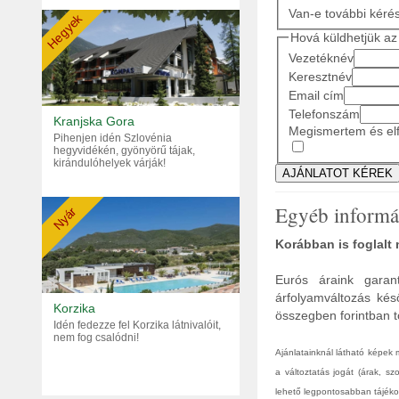
Van-e további kéré
Hegyek
Hová küldhetjük az 
Vezetéknév
Keresztnév
Email cím
Telefonszám
Kranjska Gora
Megismertem és elf
Pihenjen idén Szlovénia
hegyvidékén, gyönyörű tájak,
kirándulóhelyek várják!
Egyéb informá
Nyár
Korábban is foglalt
Eurós áraink garant
árfolyamváltozás kés
Korzika
összegben forintban tö
Idén fedezze fel Korzika látnivalóit,
nem fog csalódni!
Ajánlatainknál látható képek
a változtatás jogát (árak, s
lehető legpontosabban tájékoz