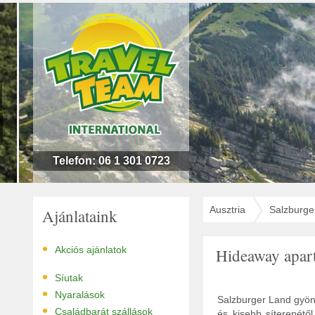
n
l
!
Telefon: 06 1 301 0723
Ausztria
Salzburge
Ajánlataink
•
Akciós ajánlatok
Hideaway apa
•
Síutak
•
Nyaralások
Salzburger Land gyöny
•
Családbarát szállások
és kisebb síterepétő