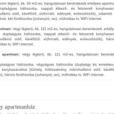
rom légterű, kb. 55 m2-es, hangulatosan berendezett erkélyes apartm
duplaágyas hálószoba, nappali étkező- és felszerelt konyhasarok
ullámú sütő, kávéfőző, vízforraló, edények, evőeszközök), valamint 
val, két fürdőszoba (zuhanyzó, wc), műholdas tv, WiFi internet.
artman:
négy légterű, kb. 111 m2-es, hangulatosan berendezett, erkél
m duplaágyas hálószoba, nappali étkező- és felszerelt konyhasaro
hullámú sütő, kávéfőző, vízforraló, edények, evőeszközök), hár
das tv, WiFi internet.
 apartman:
négy légterű, kb. 111 m2-es, hangulatosan berendez
duplaágyas hálószoba, négyágyas hálószoba (duplaágy és emeletes
t konyhasarokkal (tűzhely, hűtőszekrény, mikrohullámú sütő, kávéfőz
, három fürdőszoba (zuhanyzó, wc), műholdas tv, WiFi internet.
y apartmanház