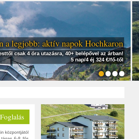
 a legjobb: aktív napok Hochkaron
sttől csak 4 óra utazásra, 40+ belépővel az árban!
5 nap/4 éj 324 €/fő-től
 Foglalás
n központjától
 tágas 6-8 fős