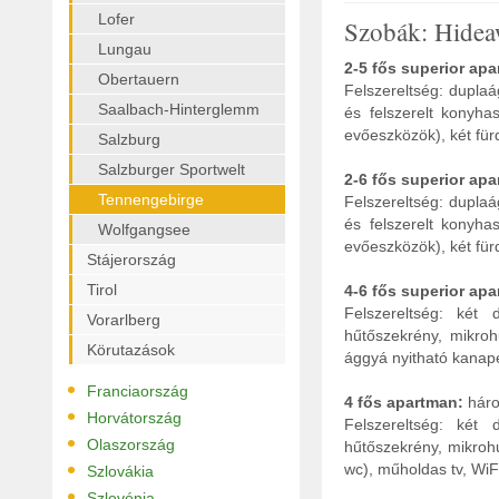
Lofer
Szobák: Hidea
Lungau
2-5 fős superior ap
Obertauern
Felszereltség: dupla
Saalbach-Hinterglemm
és felszerelt konyha
evőeszközök), két für
Salzburg
Salzburger Sportwelt
2-6 fős superior ap
Tennengebirge
Felszereltség: dupla
és felszerelt konyha
Wolfgangsee
evőeszközök), két für
Stájerország
Tirol
4-6 fős superior ap
Felszereltség: két 
Vorarlberg
hűtőszekrény, mikroh
Körutazások
ággyá nyitható kanapé
•
Franciaország
4 fős apartman:
háro
•
Horvátország
Felszereltség: két 
•
Olaszország
hűtőszekrény, mikrohu
•
wc), műholdas tv, WiFi
Szlovákia
•
Szlovénia