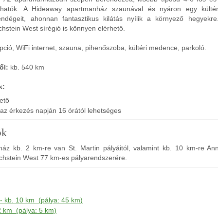
lhatók. A Hideaway apartmanház szaunával és nyáron egy kültéri 
ndégeit, ahonnan fantasztikus kilátás nyílik a környező hegyekr
chstein West sírégió is könnyen elérhető.
ció, WiFi internet, szauna, pihenőszoba, kültéri medence, parkoló.
ől:
kb. 540 km
k:
hető
s az érkezés napján 16 órától lehetséges
ók
z kb. 2 km-re van St. Martin pályáitól, valamint kb. 10 km-re Ann
chstein West 77 km-es pályarendszerére.
- kb. 10 km (pálya: 45 km)
 2 km (pálya: 5 km)