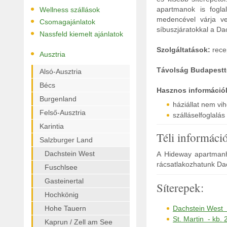
•
apartmanok is fogla
Wellness szállások
•
medencével várja ve
Csomagajánlatok
síbuszjáratokkal a Da
•
Nassfeld kiemelt ajánlatok
Szolgáltatások:
recep
•
Ausztria
Távolság Budapestt
Alsó-Ausztria
Bécs
Hasznos információ
Burgenland
háziállat nem vi
Felső-Ausztria
szálláselfoglalá
Karintia
Téli informáci
Salzburger Land
Dachstein West
A Hideway apartmanhá
rácsatlakozhatunk Da
Fuschlsee
Gasteinertal
Síterepek:
Hochkönig
Hohe Tauern
Dachstein West 
St. Martin - kb.
Kaprun / Zell am See