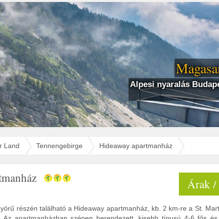
Magasan
Alpesi nyaralás Budape
r Land
Tennengebirge
Hideaway apartmanház
rtmanház
Árak /
örű részén található a Hideaway apartmanház, kb. 2 km-re a St. Marti
l. Az apartmanházban szépen berendezett, kisebb típusú 4-6 fős és