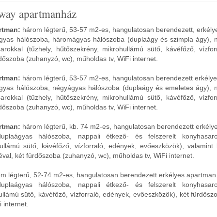
way apartmanház
artman:
három légterű, 53-57 m2-es, hangulatosan berendezett, erkély
ágyas hálószoba, háromágyas hálószoba (duplaágy és szimpla ágy), n
sarokkal (tűzhely, hűtőszekrény, mikrohullámú sütő, kávéfőző, vízfor
dőszoba (zuhanyzó, wc), műholdas tv, WiFi internet.
artman:
három légterű, 53-57 m2-es, hangulatosan berendezett erkély
ágyas hálószoba, négyágyas hálószoba (duplaágy és emeletes ágy), n
sarokkal (tűzhely, hűtőszekrény, mikrohullámú sütő, kávéfőző, vízfor
dőszoba (zuhanyzó, wc), műholdas tv, WiFi internet.
artman:
három légterű, kb. 74 m2-es, hangulatosan berendezett erkély
duplaágyas hálószoba, nappali étkező- és felszerelt konyhasarok
ullámú sütő, kávéfőző, vízforraló, edények, evőeszközök), valamint 
val, két fürdőszoba (zuhanyzó, wc), műholdas tv, WiFi internet.
m légterű, 52-74 m2-es, hangulatosan berendezett erkélyes apartman
duplaágyas hálószoba, nappali étkező- és felszerelt konyhasarok
llámú sütő, kávéfőző, vízforraló, edények, evőeszközök), két fürdősz
 internet.