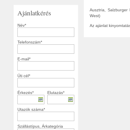
Ausztria, Salzburge
Ajánlatkérés
West)
Név*
Az ajánlat kinyomtat
Telefonszám*
E-mail*
Úti cél*
Érkezés*
Elutazás*
Utazók száma*
Szállástípus, Árkategória