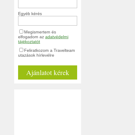
Egyéb kérés
Megismertem és
elfogadom az
adatvédelmi
tájékoztatót
Feliratkozom a Travelteam
utazások hírlevélre
Ajánlatot kérek