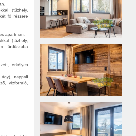
an.
kal (tűzhely,
két fő részére
yes apartman.
kkal (tűzhely,
om fürdőszoba
ett, erkélyes
 ágy), nappali
ő, vízforraló,