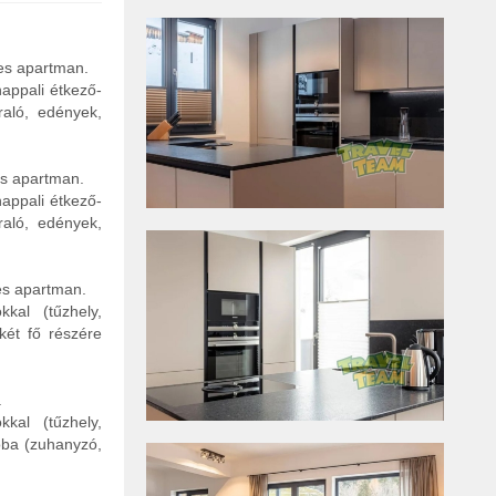
es apartman.
appali étkező-
raló, edények,
es apartman.
appali étkező-
raló, edények,
es apartman.
kal (tűzhely,
két fő részére
.
kal (tűzhely,
oba (zuhanyzó,