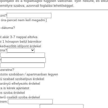
pontjától és a foglaltságtól függően változnak. Írjon nekünk, és elkü
zemélyre szabva, azonnali foglalási lehetőséggel.
ezni?
 óra-percet nem kell megadni.]
e dátuma?
 akár 3-7 nappal eltolva
t 1 hónapon belül bármikor
gkedvezőbb időpont érdekel
azna?
?
?
szeretne?
közös szobában / apartmanban legyen
ú szabad szobatípus érdekel
 arányú elhelyezés érdekel
a is kérek ajánlatot
es szoba érdekel
gterű családi szoba érdekel
érem: