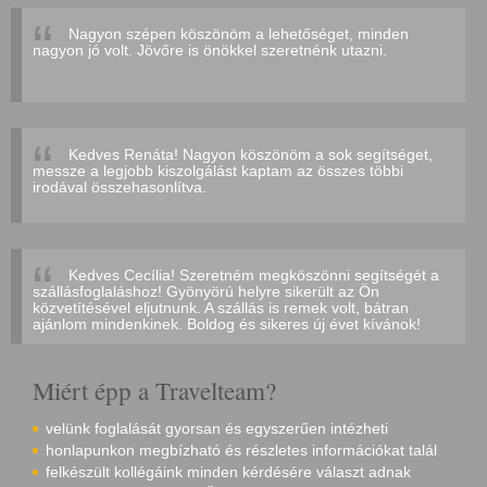
Nagyon szépen köszönöm a lehetőséget, minden
nagyon jó volt. Jövőre is önökkel szeretnénk utazni.
Kedves Renáta! Nagyon köszönöm a sok segítséget,
messze a legjobb kiszolgálást kaptam az összes többi
irodával összehasonlítva.
Kedves Cecília! Szeretném megköszönni segítségét a
szállásfoglaláshoz! Gyönyörú helyre sikerült az Ön
közvetítésével eljutnunk. A szállás is remek volt, bátran
ajánlom mindenkinek. Boldog és sikeres új évet kívánok!
Miért épp a Travelteam?
velünk foglalását gyorsan és egyszerűen intézheti
honlapunkon megbízható és részletes információkat talál
felkészült kollégáink minden kérdésére választ adnak