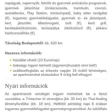
napágyak, napernyők, felnőtt és gyermek animációs programok,
gyermek játszóház (óriáscsúszda, trambulin, csocsó,
asztalitenisz, Play Station, miniszínpad), baby sitter szolgálat
(€), ingyenes gyermekfelügyelet, gyermek sí- és játszópark,
kert, játszótér, állatsimogató, bolt (€), kerti grill,
kerékpárkölcsönzés, teniszpálya, síkölcsönző (€), pékáru
házhozszállítás (€).
Távolság Budapesttől:
kb. 620 km
Hasznos információk:
háziállat vihető (10 Euro/nap)
babaágy ingyen kérhető (ágyneműhuzatot vinni kell!)
szálláselfoglalás az érkezés napján 16 órától lehetséges,
az apartmanokat elutazáskor 9 óráig kell elhagyni
Nyári információk
Az apartmanok vendégei ingyen mehetnek be a lienzi
uszodába, a Tristacher tó strandjára (kb. 30 km) és Thal Assling
élményfürdőbe (kb. 18 km). Hétfőtől péntekig napi 8 órában
ingyenes gyermekfelügyelet gyermekprogramokkal. Az üdülőfalu