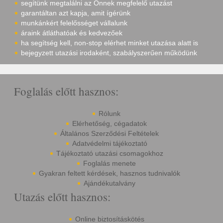
segítünk megtalálni az Önnek megfelelő utazást
garantáltan azt kapja, amit ígérünk
munkánkért felelősséget vállalunk
áraink átláthatóak és kedvezőek
ha segítség kell, non-stop elérhet minket utazása alatt is
bejegyzett utazási irodaként, szabályszerűen működünk
Foglalás előtt hasznos:
Rólunk
Elérhetőség, cégadatok
Általános Szerződési Feltételek
Adatvédelmi tájékoztató
Tájékoztató utazási csomagokhoz
Foglalás menete
Gyakran feltett kérdések, hasznos tudnivalók
Ajándékutalvány
Utazás előtt hasznos:
Online biztosításkötés