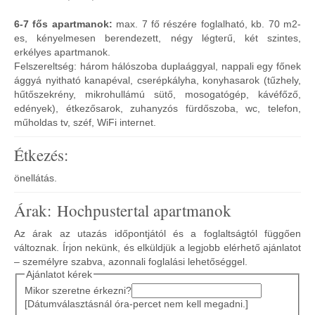
6-7 fős apartmanok:
max. 7 fő részére foglalható, kb. 70 m2-
es, kényelmesen berendezett, négy légterű, két szintes,
erkélyes apartmanok.
Felszereltség: három hálószoba duplaággyal, nappali egy főnek
ággyá nyitható kanapéval, cserépkályha, konyhasarok (tűzhely,
hűtőszekrény, mikrohullámú sütő, mosogatógép, kávéfőző,
edények), étkezősarok, zuhanyzós fürdőszoba, wc, telefon,
műholdas tv, széf, WiFi internet.
Étkezés:
önellátás.
Árak: Hochpustertal apartmanok
Az árak az utazás időpontjától és a foglaltságtól függően
változnak. Írjon nekünk, és elküldjük a legjobb elérhető ajánlatot
– személyre szabva, azonnali foglalási lehetőséggel.
Ajánlatot kérek
Mikor szeretne érkezni?
[Dátumválasztásnál óra-percet nem kell megadni.]