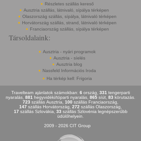
Részletes szállás kereső
Ausztria szállás, látnivaló, sípálya térképen
Olaszország szállás, sípálya, látnivaló térképen
Horvátország szállás, strand, látnivaló térképen
Franciaország szállás, sípálya térképen
Társoldalaink:
Ausztria - nyári programok
Ausztria - síelés
Ausztria blog
Nassfeld Információs Iroda
Ha térkép kell: Frigoria
Travelteam ajánlatok számokban:
6
ország,
331
tengerparti
nyaralás,
881
hegyvidéki/tóparti nyaralás,
865
síút,
83
körutazás.
723
szállás Ausztria,
100
szállás Franciaország,
147
szállás Horvátország,
272
szállás Olaszország,
17
szállás Szlovákia,
33
szállás Szlovénia legnépszerűbb
üdülőhelyein.
2009 - 2026 CIT Group