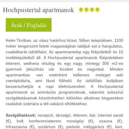
Hochpustertal apartmanok
Árak / Foglalás
Kelet-Tirolban, az olasz határhoz közel, Sillian településen, 1100
méter tengerszint feletti magasságban találjuk ezt a hangulatos,
családbarát üdülőfalut. Az apartmantelep egy főépületből és 15
melléképületből áll. A Hochpustertal apartmanok főépületében
étterem, wellness részleg és egy nagy, mintegy 300 m2-es
gyermek játszóház vár kicsiket és nagyokat. Minden
apartmanban van esténként kellemes meleget adó
cserépkályha, ami fával fűthető. Az üdülőfalu boltjában
beszerezhetjük a napi élelmiszereket. A Hochpustertal
apartmanok az animációs programoknak, valamint sokszínű
szolgáltatásainak köszönhetően kitűnően alkalmas kisgyerekes
családok számára a téli vakáció eltöltéséhez.
Szolgáltatások:
recepció, társalgó, étterem, bár, internet sarok
(€), bolt, konferenciaterem, mosógép (€), szauna (€),
infraszauna (€), szolárium (€), parkoló, mélygarázs (€), kert,