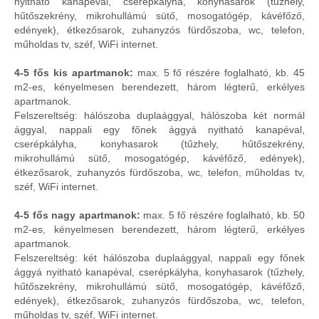
nyitható kanapéval, cserépkályha, konyhasarok (tűzhely,
hűtőszekrény, mikrohullámú sütő, mosogatógép, kávéfőző,
edények), étkezősarok, zuhanyzós fürdőszoba, wc, telefon,
műholdas tv, széf, WiFi internet.
4-5 fős kis apartmanok:
max. 5 fő részére foglalható, kb. 45
m2-es, kényelmesen berendezett, három légterű, erkélyes
apartmanok.
Felszereltség: hálószoba duplaággyal, hálószoba két normál
ággyal, nappali egy főnek ággyá nyitható kanapéval,
cserépkályha, konyhasarok (tűzhely, hűtőszekrény,
mikrohullámú sütő, mosogatógép, kávéfőző, edények),
étkezősarok, zuhanyzós fürdőszoba, wc, telefon, műholdas tv,
széf, WiFi internet.
4-5 fős nagy apartmanok:
max. 5 fő részére foglalható, kb. 50
m2-es, kényelmesen berendezett, három légterű, erkélyes
apartmanok.
Felszereltség: két hálószoba duplaággyal, nappali egy főnek
ággyá nyitható kanapéval, cserépkályha, konyhasarok (tűzhely,
hűtőszekrény, mikrohullámú sütő, mosogatógép, kávéfőző,
edények), étkezősarok, zuhanyzós fürdőszoba, wc, telefon,
műholdas tv, széf, WiFi internet.