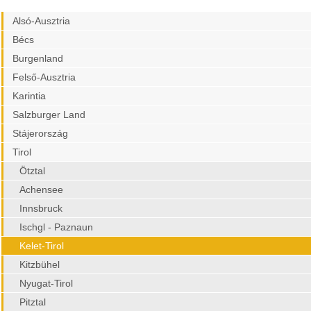
Alsó-Ausztria
Bécs
Burgenland
Felső-Ausztria
Karintia
Salzburger Land
Stájerország
Tirol
Ötztal
Achensee
Innsbruck
Ischgl - Paznaun
Kelet-Tirol
Kitzbühel
Nyugat-Tirol
Pitztal