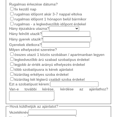
Rugalmas érkezése dátuma?
fix kezdő nap
rugalmas időpont akár 3-7 nappal eltolva
rugalmas időpont 1 hónapon belül bármikor
rugalmas - a legkedvezőbb időpont érdekel
Hány éjszakára utazna?
Hány felnőtt utazik?
Hány gyerek utazik?
Gyerekek életkora?
Milyen elhelyezést szeretne?
összes utazó 1 közös szobában / apartmanban legyen
legkedvezőbb árú szabad szobatípus érdekel
legjobb ár-érték arányú elhelyezés érdekel
több szobatípusra is kérek ajánlatot
kizárólag erkélyes szoba érdekel
kizárólag két légterű családi szoba érdekel
Ezt a szobatípust kérem:
Van-e további kérése, kérdése az ajánlathoz?
Hová küldhetjük az ajánlatot?
Vezetéknév