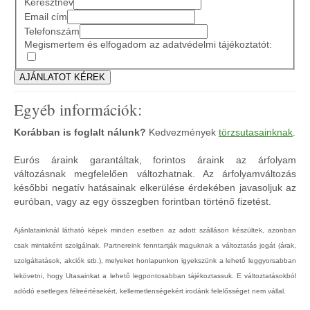
Keresztnév
Email cím
Telefonszám
Megismertem és elfogadom az adatvédelmi tájékoztatót:
Egyéb információk:
Korábban is foglalt nálunk?
Kedvezmények
törzsutasainknak
.
Eurós áraink garantáltak, forintos áraink az árfolyam
változásnak megfelelően változhatnak. Az árfolyamváltozás
későbbi negatív hatásainak elkerülése érdekében javasoljuk az
euróban, vagy az egy összegben forintban történő fizetést.
Ajánlatainknál látható képek minden esetben az adott szálláson készültek, azonban
csak mintaként szolgálnak. Partnereink fenntartják maguknak a változtatás jogát (árak,
szolgáltatások, akciók stb.), melyeket honlapunkon igyekszünk a lehető leggyorsabban
lekövetni, hogy Utasainkat a lehető legpontosabban tájékoztassuk. E változtatásokból
adódó esetleges félreértésekért, kellemetlenségekért irodánk felelősséget nem vállal.