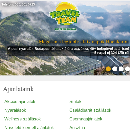
Telefon: 06 1 301 0723
Magasan a legjobb: aktív napok Hochkaron
Alpesi nyaralás Budapesttől csak 4 óra utazásra, 40+ belépővel az árban!
5 nap/4 éj 324 €/fő-től
Ajánlataink
Akciós ajánlatok
Síutak
Nyaralások
Családbarát szállások
Wellness szállások
Csomagajánlatok
Nassfeld kiemelt ajánlatok
Ausztria