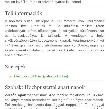
mellett lévő Thurnthaler felvonó nyáron is üzemel.
Téli információk
A hóbiztos silliani síterepre a 200 méterre lévő Thurnthaler
kabinos lifttel juthatunk fel. Az üdülőfalu melletti réten
szánkópályát, előtte sífutópályát, a környéken túraútvonalakat
és korcsolyapályát is találunk. A vendégek a helyi
síkölcsönzőben 15% kedvezményt kapnak. Apartmanonként két
4-7 éves gyermek heti 5 alkalommal napi kb. 3 órás, ingyenes
kezdő gyereksíoktatáson vehet részt (síléc, sícipő, síbot és
ebéd biztosított).
Síterepek:
Sillian - kb. 200 m (pálya: 21,7 km)
Szobák: Hochpustertal apartmanok
2-4 fős apartmanok:
max. 4 fő részére foglalható, kb. 35 m2-
es, kényelmesen berendezett, két légterű, erkélyes apartmanok.
Felszereltség: hálószoba duplaággyal, nappali két főnek ággyá