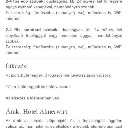
2-4 fős eco szobák:
duplaágyas, kb. 24 m2-es, két fő részére
ággyá nyitható kanapéval, nemdohányzó szobák.
Felszereltség: fürdőszoba (zuhanyzó, wc), műholdas tv, WiFi
internet.
2-4 fős standard szobák:
duplaágyas, kb. 24 m2-es, két
kinyitható fotelággyal vagy emeletes ággyal, nemdohányzó
szobák.
Felszereltség: fürdőszoba (zuhanyzó, wc), műholdas tv, WiFi
internet.
Étkezés:
Nyáron: büfé reggeli, 3 fogásos menüválasztásos vacsora.
Télen: büfé reggeli és büfé vacsora.
Az étkezés a főépületben van.
Árak: Hotel Almerwirt
Az árak az utazás időpontjától és a foglaltságtól függően
változnak. Írjon nekünk, és elküldjük a legjobb elérhető ajánlatot