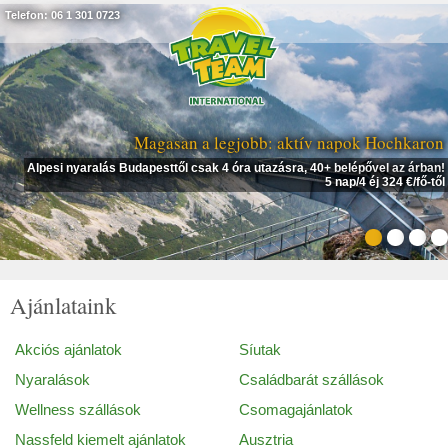
Telefon: 06 1 301 0723
Magasan a legjobb: aktív napok Hochkaron
Alpesi nyaralás Budapesttől csak 4 óra utazásra, 40+ belépővel az árban!
5 nap/4 éj 324 €/fő-től
Ajánlataink
Akciós ajánlatok
Síutak
Nyaralások
Családbarát szállások
Wellness szállások
Csomagajánlatok
Nassfeld kiemelt ajánlatok
Ausztria