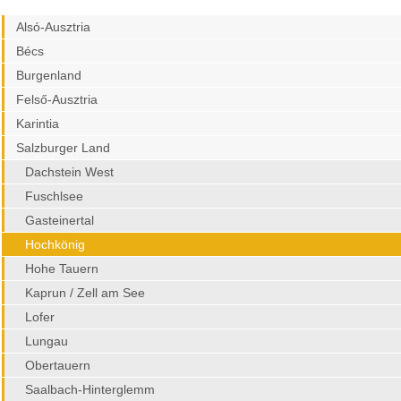
Alsó-Ausztria
Bécs
Burgenland
Felső-Ausztria
Karintia
Salzburger Land
Dachstein West
Fuschlsee
Gasteinertal
Hochkönig
Hohe Tauern
Kaprun / Zell am See
Lofer
Lungau
Obertauern
Saalbach-Hinterglemm