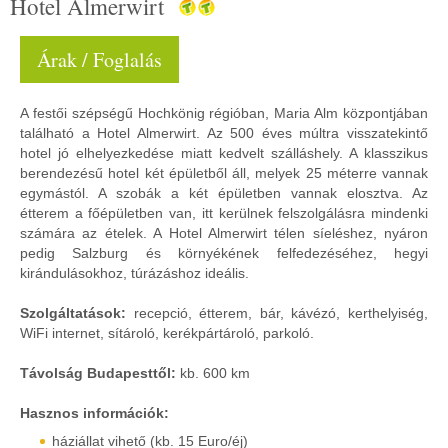
Hotel Almerwirt
Árak / Foglalás
A festői szépségű Hochkönig régióban, Maria Alm központjában
található a Hotel Almerwirt. Az 500 éves múltra visszatekintő
hotel jó elhelyezkedése miatt kedvelt szálláshely. A klasszikus
berendezésű hotel két épületből áll, melyek 25 méterre vannak
egymástól. A szobák a két épületben vannak elosztva. Az
étterem a főépületben van, itt kerülnek felszolgálásra mindenki
számára az ételek. A Hotel Almerwirt télen síeléshez, nyáron
pedig Salzburg és környékének felfedezéséhez, hegyi
kirándulásokhoz, túrázáshoz ideális.
Szolgáltatások:
recepció, étterem, bár, kávézó, kerthelyiség,
WiFi internet, sítároló, kerékpártároló, parkoló.
Távolság Budapesttől:
kb. 600 km
Hasznos információk:
háziállat vihető (kb. 15 Euro/éj)