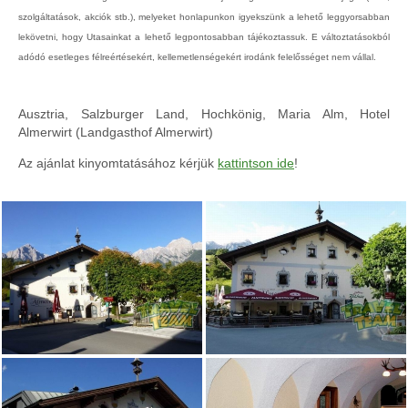
szolgáltatások, akciók stb.), melyeket honlapunkon igyekszünk a lehető leggyorsabban
lekövetni, hogy Utasainkat a lehető legpontosabban tájékoztassuk. E változtatásokból
adódó esetleges félreértésekért, kellemetlenségekért irodánk felelősséget nem vállal.
Ausztria, Salzburger Land, Hochkönig, Maria Alm, Hotel
Almerwirt (Landgasthof Almerwirt)
Az ajánlat kinyomtatásához kérjük
kattintson ide
!