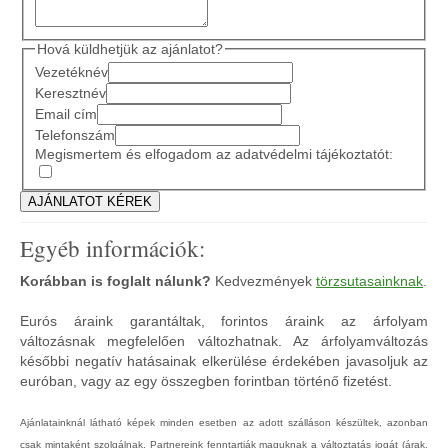
Hová küldhetjük az ajánlatot?
Vezetéknév
Keresztnév
Email cím
Telefonszám
Megismertem és elfogadom az adatvédelmi tájékoztatót:
Egyéb információk:
Korábban is foglalt nálunk?
Kedvezmények
törzsutasainknak
.
Eurós áraink garantáltak, forintos áraink az árfolyam
változásnak megfelelően változhatnak. Az árfolyamváltozás
későbbi negatív hatásainak elkerülése érdekében javasoljuk az
euróban, vagy az egy összegben forintban történő fizetést.
Ajánlatainknál látható képek minden esetben az adott szálláson készültek, azonban
csak mintaként szolgálnak. Partnereink fenntartják maguknak a változtatás jogát (árak,