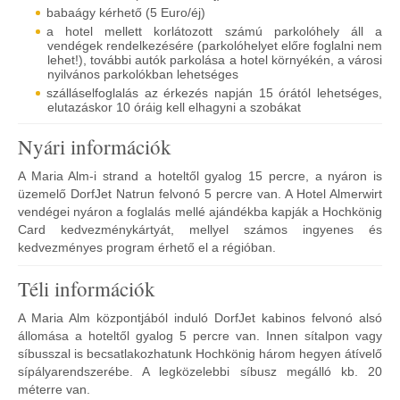
babaágy kérhető (5 Euro/éj)
a hotel mellett korlátozott számú parkolóhely áll a
vendégek rendelkezésére (parkolóhelyet előre foglalni nem
lehet!), további autók parkolása a hotel környékén, a városi
nyilvános parkolókban lehetséges
szálláselfoglalás az érkezés napján 15 órától lehetséges,
elutazáskor 10 óráig kell elhagyni a szobákat
Nyári információk
A Maria Alm-i strand a hoteltől gyalog 15 percre, a nyáron is
üzemelő DorfJet Natrun felvonó 5 percre van. A Hotel Almerwirt
vendégei nyáron a foglalás mellé ajándékba kapják a Hochkönig
Card kedvezménykártyát, mellyel számos ingyenes és
kedvezményes program érhető el a régióban.
Téli információk
A Maria Alm központjából induló DorfJet kabinos felvonó alsó
állomása a hoteltől gyalog 5 percre van. Innen sítalpon vagy
síbusszal is becsatlakozhatunk Hochkönig három hegyen átívelő
sípályarendszerébe. A legközelebbi síbusz megálló kb. 20
méterre van.