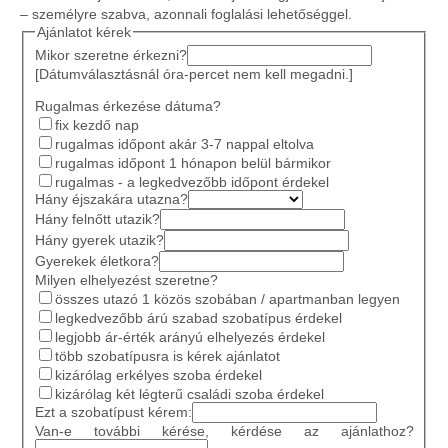
– személyre szabva, azonnali foglalási lehetőséggel.
Ajánlatot kérek
Mikor szeretne érkezni?
[Dátumválasztásnál óra-percet nem kell megadni.]
Rugalmas érkezése dátuma?
fix kezdő nap
rugalmas időpont akár 3-7 nappal eltolva
rugalmas időpont 1 hónapon belül bármikor
rugalmas - a legkedvezőbb időpont érdekel
Hány éjszakára utazna?
Hány felnőtt utazik?
Hány gyerek utazik?
Gyerekek életkora?
Milyen elhelyezést szeretne?
összes utazó 1 közös szobában / apartmanban legyen
legkedvezőbb árú szabad szobatípus érdekel
legjobb ár-érték arányú elhelyezés érdekel
több szobatípusra is kérek ajánlatot
kizárólag erkélyes szoba érdekel
kizárólag két légterű családi szoba érdekel
Ezt a szobatípust kérem:
Van-e további kérése, kérdése az ajánlathoz?