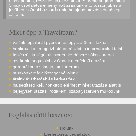
Önök pontos, részletes tájékoztatóját. St.Wolfgangban töltött
3 nap csodálatos élmény volt számunkra ...Köszönjük és a
jövőben is Önökhöz fordulunk, ha újabb utazás lehetősége
áll fenn.
Miért épp a Travelteam?
velünk foglalását gyorsan és egyszerűen intézheti
honlapunkon megbízható és részletes információkat talál
felkészült kollégáink minden kérdésére választ adnak
segítünk megtalálni az Önnek megfelelő utazást
garantáltan azt kapja, amit ígérünk
munkánkért felelősséget vállalunk
áraink átláthatóak és kedvezőek
ha segítség kell, non-stop elérhet minket utazása alatt is
bejegyzett utazási irodaként, szabályszerűen működünk
Foglalás előtt hasznos:
Rólunk
Elérhetőség, cégadatok