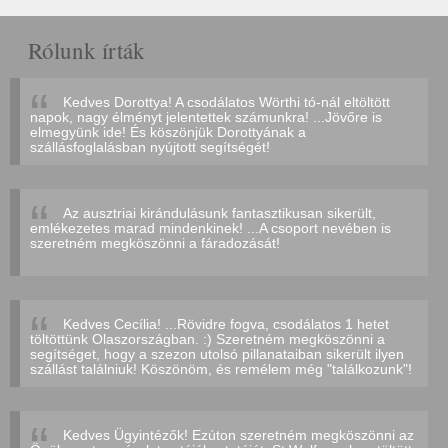
Rólunk írták
Kedves Dorottya! A csodálatos Wörthi tó-nál eltöltött
napok, nagy élményt jelentettek számunkra! ...Jövőre is
elmegyünk ide! És köszönjük Dorottyának a
szállásfoglalásban nyújtott segítségét!
Az ausztriai kirándulásunk fantasztikusan sikerült,
emlékezetes marad mindenkinek! ...A csoport nevében is
szeretném megköszönni a fáradozását!
Kedves Cecília! ...Rövidre fogva, csodálatos 1 hetet
töltöttünk Olaszországban. :) Szeretném megköszönni a
segítséget, hogy a szezon utolsó pillanataiban sikerült ilyen
szállást találniuk! Köszönöm, és remélem még "találkozunk"!
Kedves Ügyintézők! Ezúton szeretném megköszönni az