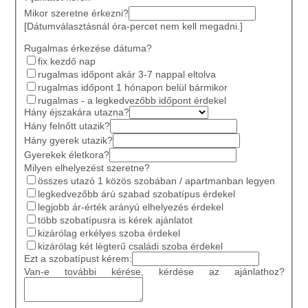
Mikor szeretne érkezni?
[Dátumválasztásnál óra-percet nem kell megadni.]
Rugalmas érkezése dátuma?
fix kezdő nap
rugalmas időpont akár 3-7 nappal eltolva
rugalmas időpont 1 hónapon belül bármikor
rugalmas - a legkedvezőbb időpont érdekel
Hány éjszakára utazna?
Hány felnőtt utazik?
Hány gyerek utazik?
Gyerekek életkora?
Milyen elhelyezést szeretne?
összes utazó 1 közös szobában / apartmanban legyen
legkedvezőbb árú szabad szobatípus érdekel
legjobb ár-érték arányú elhelyezés érdekel
több szobatípusra is kérek ajánlatot
kizárólag erkélyes szoba érdekel
kizárólag két légterű családi szoba érdekel
Ezt a szobatípust kérem:
Van-e további kérése, kérdése az ajánlathoz?