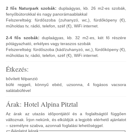
2 fős Naturpark szobák:
duplaágyas, kb. 26 m2-es szobák,
fenyőbútorokkal és nagy panorámaablakkal
Felszereltség: fürdőszoba (zuhanyzó, wc,), fürdőköpeny (€),
műholdas tv, rádió, telefon, széf (€), WiFi internet.
2-4 fős szobák:
duplaágyas, kb. 32 m2-es, két fő részére
pótágyazható, erkélyes vagy teraszos szobák
Felszereltség: fürdőszoba (kád/zuhanyzó, wc,), fürdőköpeny (€),
műholdas tv, rádió, telefon, széf (€), WiFi internet.
Étkezés:
bővített félpanzió
büfé reggeli, könnyű ebéd, uzsonna, 4 fogásos vacsora
salátabüfével
Árak: Hotel Alpina Pitztal
Az árak az utazás időpontjától és a foglaltságtól függően
változnak. Írjon nekünk, és elküldjük a legjobb elérhető ajánlatot
– személyre szabva, azonnali foglalási lehetőséggel.
Ajánlatot kérek