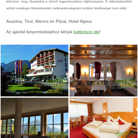
lekövetni, hogy Utasainkat a lehető legpontosabban tájékoztassuk. E változtatásokból
adódó esetleges félreértésekért, kellemetlenségekért irodánk felelősséget nem vállal.
Ausztria, Tirol, Wenns im Pitzal, Hotel Alpina
Az ajánlat kinyomtatásához kérjük
kattintson ide
!