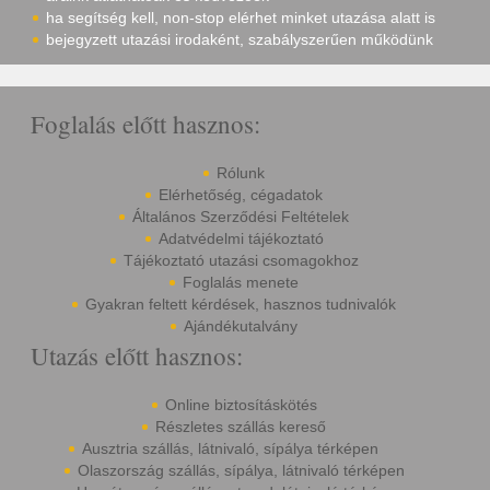
ha segítség kell, non-stop elérhet minket utazása alatt is
bejegyzett utazási irodaként, szabályszerűen működünk
Foglalás előtt hasznos:
Rólunk
Elérhetőség, cégadatok
Általános Szerződési Feltételek
Adatvédelmi tájékoztató
Tájékoztató utazási csomagokhoz
Foglalás menete
Gyakran feltett kérdések, hasznos tudnivalók
Ajándékutalvány
Utazás előtt hasznos:
Online biztosításkötés
Részletes szállás kereső
Ausztria szállás, látnivaló, sípálya térképen
Olaszország szállás, sípálya, látnivaló térképen