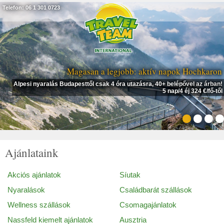
Telefon: 06 1 301 0723
Magasan a legjobb: aktív napok Hochkaron
Alpesi nyaralás Budapesttől csak 4 óra utazásra, 40+ belépővel az árban!
5 nap/4 éj 324 €/fő-től
Ajánlataink
Akciós ajánlatok
Síutak
Nyaralások
Családbarát szállások
Wellness szállások
Csomagajánlatok
Nassfeld kiemelt ajánlatok
Ausztria