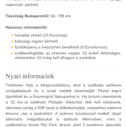
napernyő, parkoló
Távolság Budapesttől:
kb. 788 km
Hasznos információk:
háziállat vihető (10 Euro/nap)
babaágy ingyen kérhető
fürdőköpeny a helyszínen bérelhető (6 Euro/turnus)
szálláselfoglalás az érkezés napján 14 órától lehetséges,
elutazáskor 10 óráig kell elhagyni a szobákat
Nyári információk
Tökéletes hely a kikapcsolódásra, ahol a szállodai wellness
szolgáltatások és a túrák mellett élvezhetjük Pitztal bájos
tájvidékét és a Kaunergrat Naturparkot is. Ha túrázni szeretnénk
a 32 km-re található Pitztaler Gletscher felé kell indulnunk,
útközben pedig a Riffl tavat is felfedezhetjük, melyekhez kabinos
felvonó visz a parkolótól. A számos túraútvonal mellett olyan
alternatív megoldásokat is találunk Wennsben, mint a
szállodához közeli Pitz Park strand, ahol 3 medence, játszótér