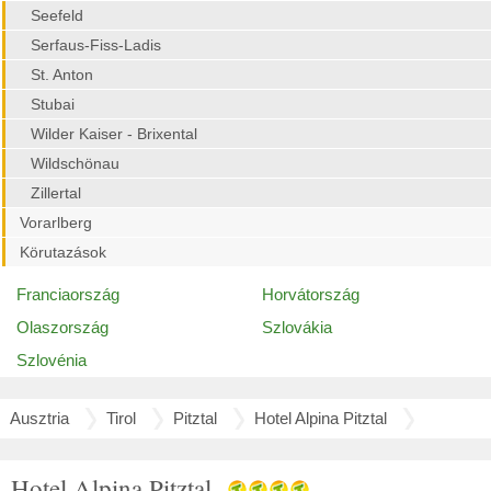
Seefeld
Serfaus-Fiss-Ladis
St. Anton
Stubai
Wilder Kaiser - Brixental
Wildschönau
Zillertal
Vorarlberg
Körutazások
Franciaország
Horvátország
Olaszország
Szlovákia
Szlovénia
Ausztria
Tirol
Pitztal
Hotel Alpina Pitztal
Hotel Alpina Pitztal