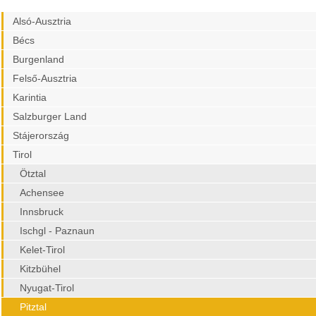
Alsó-Ausztria
Bécs
Burgenland
Felső-Ausztria
Karintia
Salzburger Land
Stájerország
Tirol
Ötztal
Achensee
Innsbruck
Ischgl - Paznaun
Kelet-Tirol
Kitzbühel
Nyugat-Tirol
Pitztal