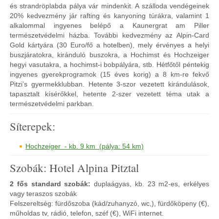
és strandröplabda pálya vár mindenkit. A szálloda vendégeinek
20% kedvezmény jár rafting és kanyoning túrákra, valamint 1
alkalommal ingyenes belépő a Kaunergrat am Piller
természetvédelmi házba. További kedvezmény az Alpin-Card
Gold kártyára (30 Euro/fő a hotelben), mely érvényes a helyi
buszjáratokra, kiránduló buszokra, a Hochimst és Hochzeiger
hegyi vasutakra, a hochimst-i bobpályára, stb. Hétfőtől péntekig
ingyenes gyerekprogramok (15 éves korig) a 8 km-re fekvő
Pitzi’s gyermekklubban. Hetente 3-szor vezetett kirándulások,
tapasztalt kísérőkkel, hetente 2-szer vezetett téma utak a
természetvédelmi parkban.
Síterepek:
Hochzeiger - kb. 9 km (pálya: 54 km)
Szobák: Hotel Alpina Pitztal
2 fős standard szobák:
duplaágyas, kb. 23 m2-es, erkélyes
vagy teraszos szobák
Felszereltség: fürdőszoba (kád/zuhanyzó, wc,), fürdőköpeny (€),
műholdas tv, rádió, telefon, széf (€), WiFi internet.