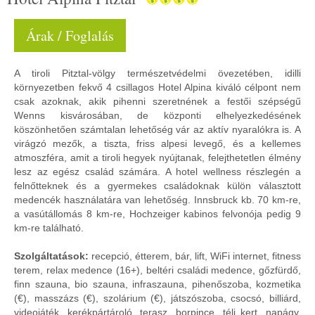
Árak / Foglalás
A tiroli Pitztal-völgy természetvédelmi övezetében, idilli
környezetben fekvő 4 csillagos Hotel Alpina kiváló célpont nem
csak azoknak, akik pihenni szeretnének a festői szépségű
Wenns kisvárosában, de központi elhelyezkedésének
köszönhetően számtalan lehetőség vár az aktív nyaralókra is. A
virágzó mezők, a tiszta, friss alpesi levegő, és a kellemes
atmoszféra, amit a tiroli hegyek nyújtanak, felejthetetlen élmény
lesz az egész család számára. A hotel wellness részlegén a
felnőtteknek és a gyermekes családoknak külön választott
medencék használatára van lehetőség. Innsbruck kb. 70 km-re,
a vasútállomás 8 km-re, Hochzeiger kabinos felvonója pedig 9
km-re található.
Szolgáltatások:
recepció, étterem, bár, lift, WiFi internet, fitness
terem, relax medence (16+), beltéri családi medence, gőzfürdő,
finn szauna, bio szauna, infraszauna, pihenőszoba, kozmetika
(€), masszázs (€), szolárium (€), játszószoba, csocsó, billiárd,
videojáték, kerékpártároló, terasz, borpince, téli kert, napágy,