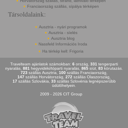
Horvátország szállás, strand, látnivaló térképen
Franciaország szállás, sípálya térképen
Társoldalaink:
Ausztria - nyári programok
Ausztria - síelés
Ausztria blog
Nassfeld Információs Iroda
Ha térkép kell: Frigoria
Travelteam ajánlatok számokban:
6
ország,
331
tengerparti
nyaralás,
881
hegyvidéki/tóparti nyaralás,
865
síút,
83
körutazás.
723
szállás Ausztria,
100
szállás Franciaország,
147
szállás Horvátország,
272
szállás Olaszország,
17
szállás Szlovákia,
33
szállás Szlovénia legnépszerűbb
üdülőhelyein.
2009 - 2026 CIT Group