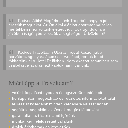
Kedves Attila! Megérkeztünk Trogirból, nagyon jól
éreztük magunkat. Az Ön által ajánlott apartmannal teljes
mértékben meg voltunk elégedve. ...Úgy gondolom, a
jövőben is igénybe vesszük a segítségét. Üdvözlettel!
Kedves Travelteam Utazási Iroda! Köszönjük a
horvátországi nyaralásunk szervezését, remek hetet
tölthettünk el a Hotel Delfinben. Nem okozott semmiben sem
csalódást a szállás, azt kaptuk, amit vártunk.
Miért épp a Travelteam?
velünk foglalását gyorsan és egyszerűen intézheti
honlapunkon megbízható és részletes információkat talál
felkészült kollégáink minden kérdésére választ adnak
segítünk megtalálni az Önnek megfelelő utazást
garantáltan azt kapja, amit ígérünk
munkánkért felelősséget vállalunk
áraink átláthatóak és kedvezőek