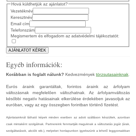
Hová küldhetjük az ajánlatot?
Vezetéknév
Keresztnév
Email cím
Telefonszám
Megismertem és elfogadom az adatvédelmi tájékoztatót:
Egyéb információk:
Korábban is foglalt nálunk?
Kedvezmények
törzsutasainknak
.
Eurós áraink garantáltak, forintos áraink az árfolyam
változásnak megfelelően változhatnak. Az árfolyamváltozás
későbbi negatív hatásainak elkerülése érdekében javasoljuk az
euróban, vagy az egy összegben forintban történő fizetést.
Ajánlatainknál látható képek minden esetben az adott szálláson készültek, azonban
csak mintaként szolgálnak. Partnereink fenntartják maguknak a változtatás jogát (árak,
szolgáltatások, akciók stb.), melyeket honlapunkon igyekszünk a lehető leggyorsabban