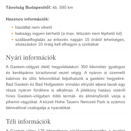
Távolság Budapesttől:
kb. 580 km
Hasznos információk:
háziállat nem vihető
babaágy ingyen kérhető (a max. létszám nem léphető túl)
szálláselfoglalás az érkezés napján 15 órától lehetséges,
elutazáskor 10 óráig kell elhagyni a szobákat
Nyári információk
A Gastein-völgyet ölelő hegyoldalakon 350 kilométer gyalogos
és kerékpáros túraútvonal vezet végig. A nyáron is üzemelő
kabinos és ülős felvonókkal feljuthatunk a gasteini hegyekre.
Bad Gastein és Bad Hofgastein vonalán elnyúló alpesi tavak egy
része nyáron fürdésre is alkalmas. A jótékony hatású vizéről
híres Gastein-völgyben több termál- és élményfürdő várja a
pihenni vágyókat. A közeli Hohe Tauern Nemzeti Park is számos
látnivalóval csalogatja a nyaralókat.
Téli információk
A Gastein-völgy 175 kilométeres sípályarendszerébe a gyalog