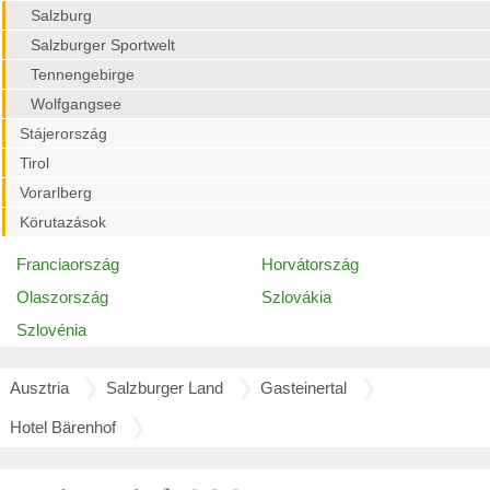
Salzburg
Salzburger Sportwelt
Tennengebirge
Wolfgangsee
Stájerország
Tirol
Vorarlberg
Körutazások
Franciaország
Horvátország
Olaszország
Szlovákia
Szlovénia
Ausztria
Salzburger Land
Gasteinertal
Hotel Bärenhof