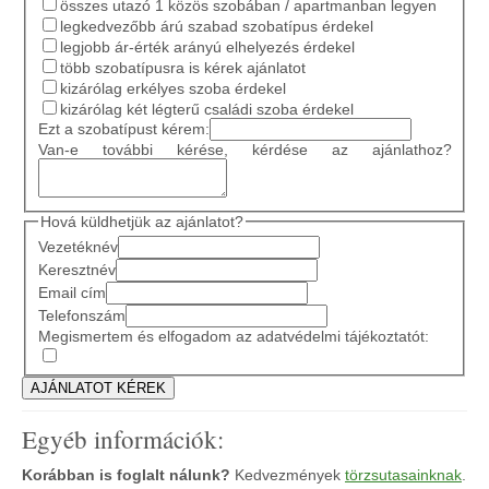
összes utazó 1 közös szobában / apartmanban legyen
legkedvezőbb árú szabad szobatípus érdekel
legjobb ár-érték arányú elhelyezés érdekel
több szobatípusra is kérek ajánlatot
kizárólag erkélyes szoba érdekel
kizárólag két légterű családi szoba érdekel
Ezt a szobatípust kérem:
Van-e további kérése, kérdése az ajánlathoz?
Hová küldhetjük az ajánlatot?
Vezetéknév
Keresztnév
Email cím
Telefonszám
Megismertem és elfogadom az adatvédelmi tájékoztatót:
Egyéb információk:
Korábban is foglalt nálunk?
Kedvezmények
törzsutasainknak
.