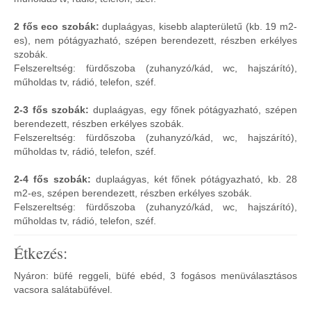
2 fős eco szobák:
duplaágyas, kisebb alapterületű (kb. 19 m2-
es), nem pótágyazható, szépen berendezett, részben erkélyes
szobák.
Felszereltség: fürdőszoba (zuhanyzó/kád, wc, hajszárító),
műholdas tv, rádió, telefon, széf.
2-3 fős szobák:
duplaágyas, egy főnek pótágyazható, szépen
berendezett, részben erkélyes szobák.
Felszereltség: fürdőszoba (zuhanyzó/kád, wc, hajszárító),
műholdas tv, rádió, telefon, széf.
2-4 fős szobák:
duplaágyas, két főnek pótágyazható, kb. 28
m2-es, szépen berendezett, részben erkélyes szobák.
Felszereltség: fürdőszoba (zuhanyzó/kád, wc, hajszárító),
műholdas tv, rádió, telefon, széf.
Étkezés:
Nyáron: büfé reggeli, büfé ebéd, 3 fogásos menüválasztásos
vacsora salátabüfével.