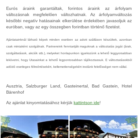
Eurós áraink garantáltak, forintos áraink az árfolyam
változásnak megfelelően változhatnak. Az árfolyamváltozás
későbbi negatív hatásainak elkerülése érdekében javasoljuk az
euróban, vagy az egy összegben forintban történő fizetést.
Ajánlatainknál látható képek minden esetben az adott szálláson készültek, azonban
csak mintaként szolgálnak. Partnereink fenntartják maguknak a változtatás jogát (árak,
szolgáltatások, akciók stb.), melyeket honlapunkon igyekszünk a lehető leggyorsabban
lekövetni, hogy Utasainkat a lehető legpontosabban tájékoztassuk. E változtatásokból
adódó esetleges félreértésekért, kellemetlenségekért irodánk felelősséget nem vállal.
Ausztria, Salzburger Land, Gasteinertal, Bad Gastein, Hotel
Bärenhof
Az ajánlat kinyomtatásához kérjük
kattintson ide
!