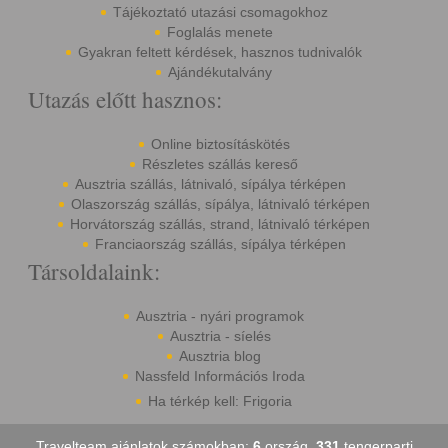
Tájékoztató utazási csomagokhoz
Foglalás menete
Gyakran feltett kérdések, hasznos tudnivalók
Ajándékutalvány
Utazás előtt hasznos:
Online biztosításkötés
Részletes szállás kereső
Ausztria szállás, látnivaló, sípálya térképen
Olaszország szállás, sípálya, látnivaló térképen
Horvátország szállás, strand, látnivaló térképen
Franciaország szállás, sípálya térképen
Társoldalaink:
Ausztria - nyári programok
Ausztria - síelés
Ausztria blog
Nassfeld Információs Iroda
Ha térkép kell: Frigoria
Travelteam ajánlatok számokban:
6
ország,
331
tengerparti