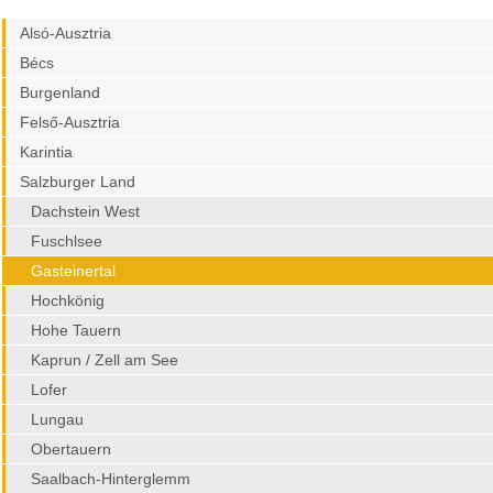
Alsó-Ausztria
Bécs
Burgenland
Felső-Ausztria
Karintia
Salzburger Land
Dachstein West
Fuschlsee
Gasteinertal
Hochkönig
Hohe Tauern
Kaprun / Zell am See
Lofer
Lungau
Obertauern
Saalbach-Hinterglemm