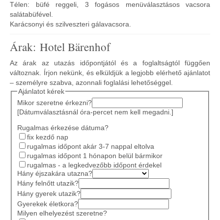
Télen: büfé reggeli, 3 fogásos menüválasztásos vacsora
salátabüfével.
Karácsonyi és szilveszteri gálavacsora.
Árak: Hotel Bärenhof
Az árak az utazás időpontjától és a foglaltságtól függően
változnak. Írjon nekünk, és elküldjük a legjobb elérhető ajánlatot
– személyre szabva, azonnali foglalási lehetőséggel.
Ajánlatot kérek
Mikor szeretne érkezni?
[Dátumválasztásnál óra-percet nem kell megadni.]
Rugalmas érkezése dátuma?
fix kezdő nap
rugalmas időpont akár 3-7 nappal eltolva
rugalmas időpont 1 hónapon belül bármikor
rugalmas - a legkedvezőbb időpont érdekel
Hány éjszakára utazna?
Hány felnőtt utazik?
Hány gyerek utazik?
Gyerekek életkora?
Milyen elhelyezést szeretne?