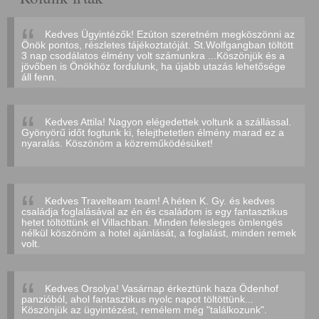
Kedves Ügyintézők! Ezúton szeretném megköszönni az
Önök pontos, részletes tájékoztatóját. St.Wolfgangban töltött
3 nap csodálatos élmény volt számunkra ...Köszönjük és a
jövőben is Önökhöz fordulunk, ha újabb utazás lehetősége
áll fenn.
Kedves Attila! Nagyon elégedettek voltunk a szállással.
Gyönyörű időt fogtunk ki, felejthetetlen élmény marad ez a
nyaralás. Köszönöm a közreműködésüket!
Kedves Travelteam team! A héten K. Gy. és kedves
családja foglalásával az én és családom is egy fantasztikus
hetet töltöttünk el Villachban. Minden felesleges ömlengés
nélkül köszönöm a hotel ajánlását, a foglalást, minden remek
volt.
Kedves Orsolya! Vasárnap érkeztünk haza Ödenhof
panzióból, ahol fantasztikus nyolc napot töltöttünk...
Köszönjük az ügyintézést, remélem még "találkozunk".