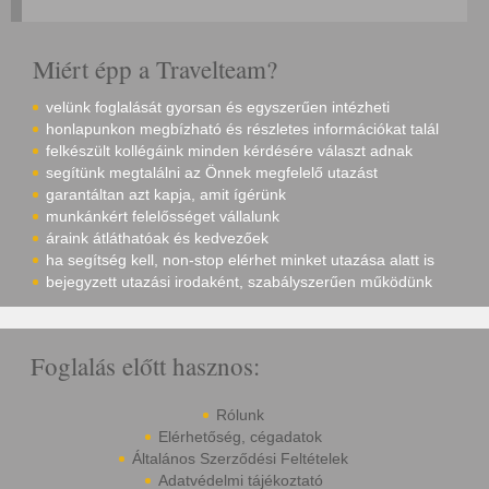
Miért épp a Travelteam?
velünk foglalását gyorsan és egyszerűen intézheti
honlapunkon megbízható és részletes információkat talál
felkészült kollégáink minden kérdésére választ adnak
segítünk megtalálni az Önnek megfelelő utazást
garantáltan azt kapja, amit ígérünk
munkánkért felelősséget vállalunk
áraink átláthatóak és kedvezőek
ha segítség kell, non-stop elérhet minket utazása alatt is
bejegyzett utazási irodaként, szabályszerűen működünk
Foglalás előtt hasznos:
Rólunk
Elérhetőség, cégadatok
Általános Szerződési Feltételek
Adatvédelmi tájékoztató