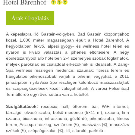
Hotel Bärenhof
Árak / Foglalás
A képeslapra illő Gastein-völgyben, Bad Gastein központjához
közel, 1.000 méter magasságban épült a Hotel Bärenhof. A
hegyoldalban fekvő, alpesi gyógy- és wellness hotel télen és
nyáron is kiváló választás a pihenés eltöltésére. A négy
épületszárnyból álló hotelben 2-4 személyes szobák foglalhatók,
melyek pároknak és családdal érkezőknek is ideálisak. A Bärig-
Spa wellness részlegen medence, szaunák, fitness terem és
hangulatos pihenőszobák várják a pihenni vágyókat, a 2011
januárjában nyíló Asia Spa részlegen különböző masszázsfajták
és szépségkezelések közül válogathatunk. A városi Felsenbad
Termálfürdő egy rövid sétára van a hoteltől.
Szolgáltatások:
recepció, hall, étterem, bár, WiFi internet,
társalgó, olvasó szoba, belső medence (5×11 m), szauna, finn
szauna, bioszauna, infraszauna, gőzfürdő, pihenőszoba, fitness
terem, Asia spa részleg, szolárium (€), masszázs (€), masszázs
székek (€), szépségszalon (€), lift, sítároló, parkoló.