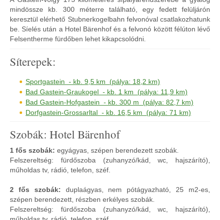
mindössze kb. 300 méterre található, egy fedett felüljárón
keresztül elérhető Stubnerkogelbahn felvonóval csatlakozhatunk
be. Síelés után a Hotel Bärenhof és a felvonó között félúton lévő
Felsentherme fürdőben lehet kikapcsolódni.
Síterepek:
Sportgastein - kb. 9,5 km (pálya: 18,2 km)
Bad Gastein-Graukogel - kb. 1 km (pálya: 11,9 km)
Bad Gastein-Hofgastein - kb. 300 m (pálya: 82,7 km)
Dorfgastein-Grossarltal - kb. 16,5 km (pálya: 71 km)
Szobák: Hotel Bärenhof
1 fős szobák:
egyágyas, szépen berendezett szobák.
Felszereltség: fürdőszoba (zuhanyzó/kád, wc, hajszárító),
műholdas tv, rádió, telefon, széf.
2 fős szobák:
duplaágyas, nem pótágyazható, 25 m2-es,
szépen berendezett, részben erkélyes szobák.
Felszereltség: fürdőszoba (zuhanyzó/kád, wc, hajszárító),
műholdas tv, rádió, telefon, széf.