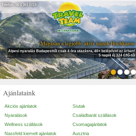
Telefon: 06 1 301 0723
Magasan a legjobb: aktív napok Hochkaron
Alpesi nyaralás Budapesttől csak 4 óra utazásra, 40+ belépővel az árban!
5 nap/4 éj 324 €/fő-től
Ajánlataink
Akciós ajánlatok
Síutak
Nyaralások
Családbarát szállások
Wellness szállások
Csomagajánlatok
Nassfeld kiemelt ajánlatok
Ausztria