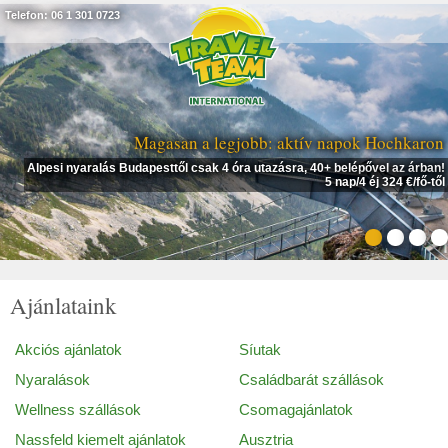
Telefon: 06 1 301 0723
Magasan a legjobb: aktív napok Hochkaron
Alpesi nyaralás Budapesttől csak 4 óra utazásra, 40+ belépővel az árban!
5 nap/4 éj 324 €/fő-től
Ajánlataink
Akciós ajánlatok
Síutak
Nyaralások
Családbarát szállások
Wellness szállások
Csomagajánlatok
Nassfeld kiemelt ajánlatok
Ausztria