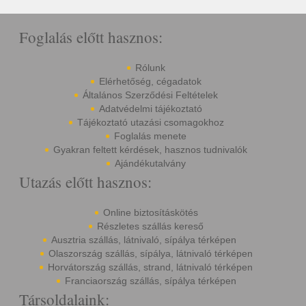
Foglalás előtt hasznos:
Rólunk
Elérhetőség, cégadatok
Általános Szerződési Feltételek
Adatvédelmi tájékoztató
Tájékoztató utazási csomagokhoz
Foglalás menete
Gyakran feltett kérdések, hasznos tudnivalók
Ajándékutalvány
Utazás előtt hasznos:
Online biztosításkötés
Részletes szállás kereső
Ausztria szállás, látnivaló, sípálya térképen
Olaszország szállás, sípálya, látnivaló térképen
Horvátország szállás, strand, látnivaló térképen
Franciaország szállás, sípálya térképen
Társoldalaink: