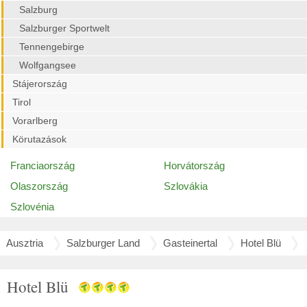
Salzburg
Salzburger Sportwelt
Tennengebirge
Wolfgangsee
Stájerország
Tirol
Vorarlberg
Körutazások
Franciaország
Horvátország
Olaszország
Szlovákia
Szlovénia
Ausztria
Salzburger Land
Gasteinertal
Hotel Blü
Hotel Blü