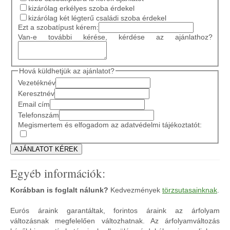
kizárólag erkélyes szoba érdekel
kizárólag két légterű családi szoba érdekel
Ezt a szobatípust kérem:
Van-e további kérése, kérdése az ajánlathoz?
Hová küldhetjük az ajánlatot?
Vezetéknév
Keresztnév
Email cím
Telefonszám
Megismertem és elfogadom az adatvédelmi tájékoztatót:
Egyéb információk:
Korábban is foglalt nálunk?
Kedvezmények
törzsutasainknak
.
Eurós áraink garantáltak, forintos áraink az árfolyam
változásnak megfelelően változhatnak. Az árfolyamváltozás