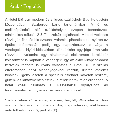
Árak / Foglalás
A Hotel Blü egy modern és stílusos szálláshely Bad Hofgastein
központjában, Salzburger Land tartományban. A fő- és
melléképületből álló szálláshelyen szépen berendezett,
minimalista stílusú, 2-3 fős szobák foglalhatók. A hotel wellness
részlegén finn és bio szauna, valamint pihenőszoba, nyáron az
épület tetőteraszán pedig egy napozóterasz is várja a
vendégeket. Nyári időszakban ajándékként egy jóga órán való
részvételt, valamint egy alkalommal elektromos keréképár
kölcsönzést is kapnak a vendégek, így az aktív kikapcsolódást
kedvelők részére is kiváló választás a Hotel Blü. A szállás
étteremében helyi alapanyagokból készült, ízletes ételeket
kínálnak, igény esetén a speciális étrendet követők részére,
glutén- és laktózmentes ételek is rendelhetők felár ellenében. A
hotel közel található a Gasteinertal sípályáihoz és
túraútvonalaihoz, így egész évben vonzó úti cél.
Szolgáltatások:
recepció, étterem, bár, lift, WiFi internet, finn
szauna, bio szauna, pihenőszoba, napozóterasz, elektromos
autó töltőállomás (€), parkoló (€).