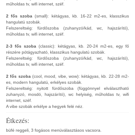
műholdas tv, wifi internet, széf.
2 fős szoba
(small): kétágyas, kb. 16-22 m2-es, klasszikus
hangulatú szobák.
Felszereltség: fürdőszoba (zuhanyzó/kád, wc, hajszárító),
műholdas tv, wifi internet, széf.
2-3 fős szoba
(classic): kétágyas, kb. 20-24 m2-es, egy fő
részére pótágyazható, klasszikus hangulatú szobák.
Felszereltség: fürdőszoba (zuhanyzó/kád, wc, hajszárító),
műholdas tv, wifi internet, széf.
2 fős szoba
(cool, mood, vibe, wow): kétágyas, kb. 22-28 m2-
es, modern hangulatú, erkélyes szobák.
Felszereltség: nyitott fürdőszoba (függönnyel elválasztható
zuhanyzó, mosdó, hajszárító), wc helyiség, műholdas tv, wifi
internet, széf.
A vibe szobák erkélye a hegyek felé néz.
Étkezés:
büfé reggeli, 3 fogásos menüválasztásos vacsora.