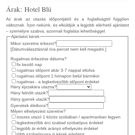
Árak: Hotel Blü
Az árak az utazás időpontjától és a foglaltságtól függően
változnak. Írjon nekünk, és elküldjük a legjobb elérhető ajánlatot
– személyre szabva, azonnali foglalási lehetőséggel.
Ajánlatot kérek
Mikor szeretne érkezni?
[Dátumválasztásnál óra-percet nem kell megadni.]
Rugalmas érkezése dátuma?
fix kezdő nap
rugalmas időpont akár 3-7 nappal eltolva
rugalmas időpont 1 hónapon belül bármikor
rugalmas - a legkedvezőbb időpont érdekel
Hány éjszakára utazna?
Hány felnőtt utazik?
Hány gyerek utazik?
Gyerekek életkora?
Milyen elhelyezést szeretne?
összes utazó 1 közös szobában / apartmanban legyen
legkedvezőbb árú szabad szobatípus érdekel
legjobb ár-érték arányú elhelyezés érdekel
több szobatípusra is kérek ajánlatot