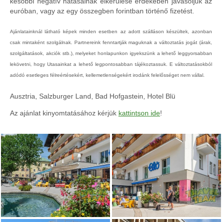
későbbi negatív hatásainak elkerülése érdekében javasoljuk az
euróban, vagy az egy összegben forintban történő fizetést.
Ajánlatainknál látható képek minden esetben az adott szálláson készültek, azonban
csak mintaként szolgálnak. Partnereink fenntartják maguknak a változtatás jogát (árak,
szolgáltatások, akciók stb.), melyeket honlapunkon igyekszünk a lehető leggyorsabban
lekövetni, hogy Utasainkat a lehető legpontosabban tájékoztassuk. E változtatásokból
adódó esetleges félreértésekért, kellemetlenségekért irodánk felelősséget nem vállal.
Ausztria, Salzburger Land, Bad Hofgastein, Hotel Blü
Az ajánlat kinyomtatásához kérjük
kattintson ide
!