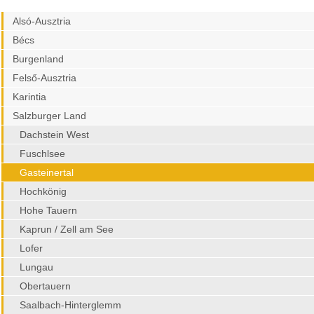
Alsó-Ausztria
Bécs
Burgenland
Felső-Ausztria
Karintia
Salzburger Land
Dachstein West
Fuschlsee
Gasteinertal
Hochkönig
Hohe Tauern
Kaprun / Zell am See
Lofer
Lungau
Obertauern
Saalbach-Hinterglemm