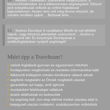
Kedves Travelteam! Szeretnénk megköszönni, a
közreműködésüket, és a lelkiismeretes segítségüket. Először
picit szkeptikusak voltunk az online foglalással
kapcsolatosan, hiszen nem volt még benne részünk, de
minden rendben zajlott. ...Biztosak lehe...
Kedves Dorottya! A csodálatos Wörthi tó-nál eltöltött
napok, nagy élményt jelentettek számunkra! ...Jövőre is
elmegyünk ide! És köszönjük Dorottyának a
szállásfoglalásban nyújtott segítségét!
Miért épp a Travelteam?
velünk foglalását gyorsan és egyszerűen intézheti
honlapunkon megbízható és részletes információkat talál
felkészült kollégáink minden kérdésére választ adnak
segítünk megtalálni az Önnek megfelelő utazást
garantáltan azt kapja, amit ígérünk
munkánkért felelősséget vállalunk
áraink átláthatóak és kedvezőek
ha segítség kell, non-stop elérhet minket utazása alatt is
bejegyzett utazási irodaként, szabályszerűen működünk