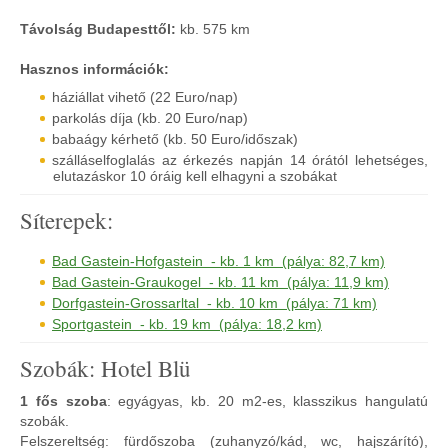
Távolság Budapesttől:
kb. 575 km
Hasznos információk:
háziállat vihető (22 Euro/nap)
parkolás díja (kb. 20 Euro/nap)
babaágy kérhető (kb. 50 Euro/időszak)
szálláselfoglalás az érkezés napján 14 órától lehetséges,
elutazáskor 10 óráig kell elhagyni a szobákat
Síterepek:
Bad Gastein-Hofgastein - kb. 1 km (pálya: 82,7 km)
Bad Gastein-Graukogel - kb. 11 km (pálya: 11,9 km)
Dorfgastein-Grossarltal - kb. 10 km (pálya: 71 km)
Sportgastein - kb. 19 km (pálya: 18,2 km)
Szobák: Hotel Blü
1 fős szoba
: egyágyas, kb. 20 m2-es, klasszikus hangulatú
szobák.
Felszereltség: fürdőszoba (zuhanyzó/kád, wc, hajszárító),