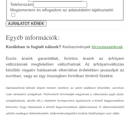
Telefonszám
Megismertem és elfogadom az adatvédelmi tájékoztatót:
Egyéb információk:
Korábban is foglalt nálunk?
Kedvezmények
törzsutasainknak
.
Eurós áraink garantáltak, forintos áraink az árfolyam
változásnak megfelelően változhatnak. Az árfolyamváltozás
későbbi negatív hatásainak elkerülése érdekében javasoljuk az
euróban, vagy az egy összegben forintban történő fizetést.
Ajánlatainknál látható képek minden esetben az adott szálláson készültek, azonban
csak mintaként szolgálnak. Partnereink fenntartják maguknak a változtatás jogát (árak,
szolgáltatások, akciók stb.), melyeket honlapunkon igyekszünk a lehető leggyorsabban
lekövetni, hogy Utasainkat a lehető legpontosabban tájékoztassuk. E változtatásokból
adódó esetleges félreértésekért, kellemetlenségekért irodánk felelősséget nem vállal.