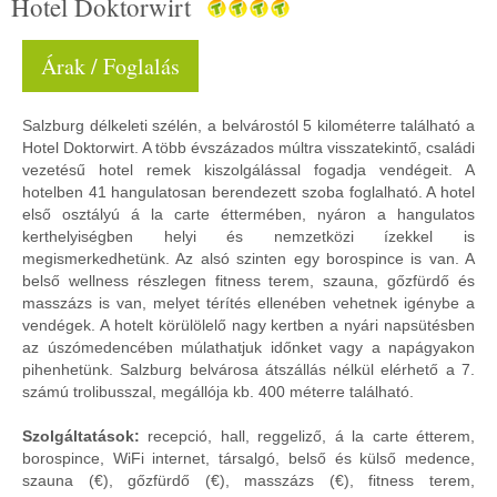
Hotel Doktorwirt
Árak / Foglalás
Salzburg délkeleti szélén, a belvárostól 5 kilométerre található a
Hotel Doktorwirt. A több évszázados múltra visszatekintő, családi
vezetésű hotel remek kiszolgálással fogadja vendégeit. A
hotelben 41 hangulatosan berendezett szoba foglalható. A hotel
első osztályú á la carte éttermében, nyáron a hangulatos
kerthelyiségben helyi és nemzetközi ízekkel is
megismerkedhetünk. Az alsó szinten egy borospince is van. A
belső wellness részlegen fitness terem, szauna, gőzfürdő és
masszázs is van, melyet térítés ellenében vehetnek igénybe a
vendégek. A hotelt körülölelő nagy kertben a nyári napsütésben
az úszómedencében múlathatjuk időnket vagy a napágyakon
pihenhetünk. Salzburg belvárosa átszállás nélkül elérhető a 7.
számú trolibusszal, megállója kb. 400 méterre található.
Szolgáltatások:
recepció, hall, reggeliző, á la carte étterem,
borospince, WiFi internet, társalgó, belső és külső medence,
szauna (€), gőzfürdő (€), masszázs (€), fitness terem,