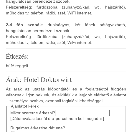
hangulatosan berendezett szobák.
Felszereltség: fürdőszoba (zuhanyzó/kád, wc, hajszárító),
műholdas tv, telefon, rádió, széf, WiFi internet.
2-4 fős szobák:
duplaágyas, két főnek pótágyazható,
hangulatosan berendezett szobák.
Felszereltség: fürdőszoba (zuhanyzó/kád, wc, hajszárító),
műholdas tv, telefon, rádió, széf, WiFi internet.
Étkezés:
büfé reggeli.
Árak: Hotel Doktorwirt
Az árak az utazás időpontjától és a foglaltságtól függően
változnak. Írjon nekünk, és elküldjük a legjobb elérhető ajánlatot
– személyre szabva, azonnali foglalási lehetőséggel.
Ajánlatot kérek
Mikor szeretne érkezni?
[Dátumválasztásnál óra-percet nem kell megadni.]
Rugalmas érkezése dátuma?