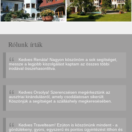
Rólunk írták
Kedves Renáta! Nagyon köszönöm a sok segítséget,
messze a legjobb kiszolgálást kaptam az összes többi
irodával összehasonlítva.
Kedves Orsolya! Szerencsésen megérkeztünk az
ausztriai kirándulásról, amely csodálatosan sikerült.
Köszönjük a segítséget a szálláshely megkeresésében.
Kedves Travelteam! Ezúton is köszönünk mindent - a
gördülékeny, gyors, egyszerű és pontos ügyintézést itthon és