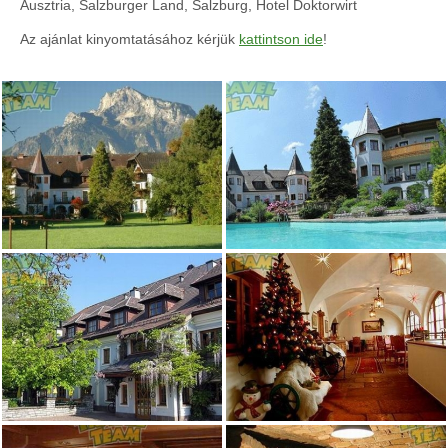
Ausztria, Salzburger Land, Salzburg, Hotel Doktorwirt
Az ajánlat kinyomtatásához kérjük
kattintson ide
!