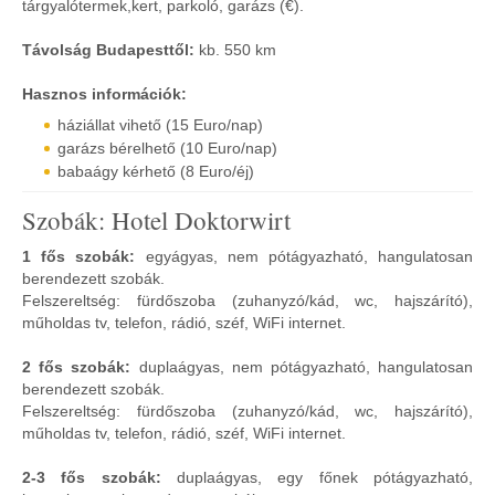
tárgyalótermek,kert, parkoló, garázs (€).
Távolság Budapesttől:
kb. 550 km
Hasznos információk:
háziállat vihető (15 Euro/nap)
garázs bérelhető (10 Euro/nap)
babaágy kérhető (8 Euro/éj)
Szobák: Hotel Doktorwirt
1 fős szobák:
egyágyas, nem pótágyazható, hangulatosan
berendezett szobák.
Felszereltség: fürdőszoba (zuhanyzó/kád, wc, hajszárító),
műholdas tv, telefon, rádió, széf, WiFi internet.
2 fős szobák:
duplaágyas, nem pótágyazható, hangulatosan
berendezett szobák.
Felszereltség: fürdőszoba (zuhanyzó/kád, wc, hajszárító),
műholdas tv, telefon, rádió, széf, WiFi internet.
2-3 fős szobák:
duplaágyas, egy főnek pótágyazható,