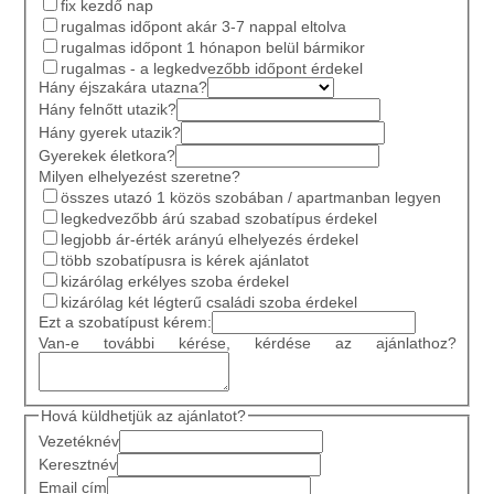
fix kezdő nap
rugalmas időpont akár 3-7 nappal eltolva
rugalmas időpont 1 hónapon belül bármikor
rugalmas - a legkedvezőbb időpont érdekel
Hány éjszakára utazna?
Hány felnőtt utazik?
Hány gyerek utazik?
Gyerekek életkora?
Milyen elhelyezést szeretne?
összes utazó 1 közös szobában / apartmanban legyen
legkedvezőbb árú szabad szobatípus érdekel
legjobb ár-érték arányú elhelyezés érdekel
több szobatípusra is kérek ajánlatot
kizárólag erkélyes szoba érdekel
kizárólag két légterű családi szoba érdekel
Ezt a szobatípust kérem:
Van-e további kérése, kérdése az ajánlathoz?
Hová küldhetjük az ajánlatot?
Vezetéknév
Keresztnév
Email cím