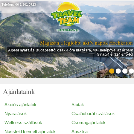
Telefon: 06 1 301 0723
Magasan a legjobb: aktív napok Hochkaron
Alpesi nyaralás Budapesttől csak 4 óra utazásra, 40+ belépővel az árban!
5 nap/4 éj 324 €/fő-től
Ajánlataink
Akciós ajánlatok
Síutak
Nyaralások
Családbarát szállások
Wellness szállások
Csomagajánlatok
Nassfeld kiemelt ajánlatok
Ausztria