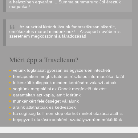
a helyszínen egyaránt! ...Summa summarum: Jól éreztük
magunkat!
Az ausztriai kirándulásunk fantasztikusan sikerült,
emlékezetes marad mindenkinek! ...A csoport nevében is
szeretném megköszönni a fáradozását!
Miért épp a Travelteam?
velünk foglalását gyorsan és egyszerűen intézheti
honlapunkon megbízható és részletes információkat talál
felkészült kollégáink minden kérdésére választ adnak
segítünk megtalálni az Önnek megfelelő utazást
garantáltan azt kapja, amit ígérünk
munkánkért felelősséget vállalunk
áraink átláthatóak és kedvezőek
ha segítség kell, non-stop elérhet minket utazása alatt is
bejegyzett utazási irodaként, szabályszerűen működünk