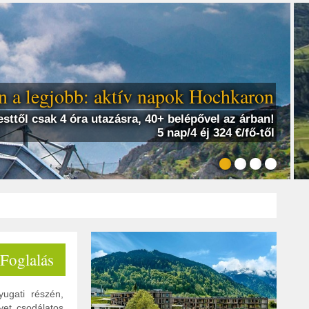
 a legjobb: aktív napok Hochkaron
sttől csak 4 óra utazásra, 40+ belépővel az árban!
5 nap/4 éj 324 €/fő-től
 Foglalás
ugati részén,
yet csodálatos