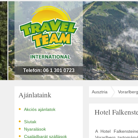
n
l
!
Telefon: 06 1 301 0723
Ausztria
Vorarlber
Ajánlataink
•
Akciós ajánlatok
Hotel Falkens
•
Síutak
•
Nyaralások
A Hotel Falkenstein
•
Családbarát szállások
Vorarlberg tartomány