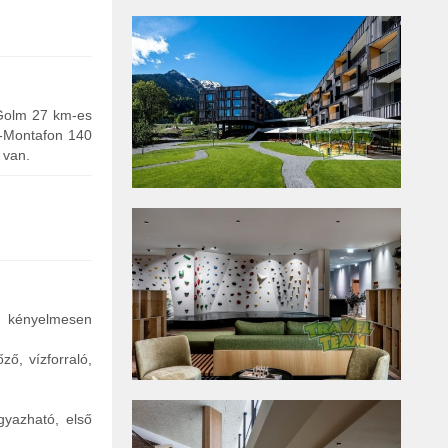
 Golm 27 km-es
a-Montafon 140
 van.
, kényelmesen
ő, vízforraló,
gyazható, első