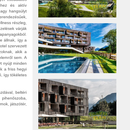
shez és aktív
nagy hangsúlyt
berendezésűek,
llness részleg,
zelések várják
alapanyagokból.
 állnak, így a
tel szervezett
zoknak, akik a
elemről sem. A
yt nyújt minden
 a friss hegyi
, így tökéletes
zdával, beltéri
 pihenőszoba,
mok, játszótér,