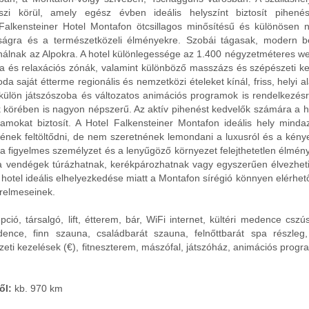
szi körül, amely egész évben ideális helyszínt biztosít pihené
Falkensteiner Hotel Montafon ötcsillagos minősítésű és különösen 
tóságra és a természetközeli élményekre. Szobái tágasak, modern 
nálnak az Alpokra. A hotel különlegessége az 1.400 négyzetméteres we
 és relaxációs zónák, valamint különböző masszázs és szépészeti ke
da saját étterme regionális és nemzetközi ételeket kínál, friss, helyi 
ülön játszószoba és változatos animációs programok is rendelkezésre
 körében is nagyon népszerű. Az aktív pihenést kedvelők számára a ho
ramokat biztosít. A Hotel Falkensteiner Montafon ideális hely minda
ének feltöltődni, de nem szeretnének lemondani a luxusról és a kény
, a figyelmes személyzet és a lenyűgöző környezet felejthetetlen élmén
a vendégek túrázhatnak, kerékpározhatnak vagy egyszerűen élvezhetik
 hotel ideális elhelyezkedése miatt a Montafon sírégió könnyen elérhető
erelmeseinek.
ció, társalgó, lift, étterem, bár, WiFi internet, kültéri medence cszús
nce, finn szauna, családbarát szauna, felnőttbarát spa részleg,
eti kezelések (€), fitneszterem, mászófal, játszóház, animációs progra
ől:
kb. 970 km