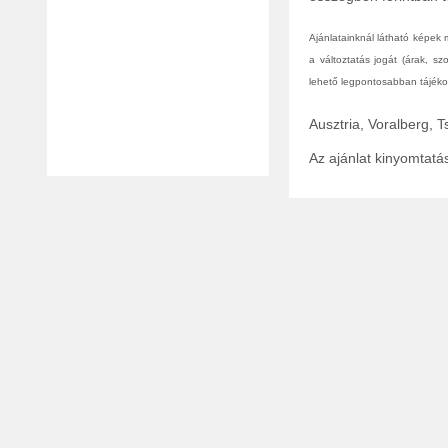
Ajánlatainknál látható képek
a változtatás jogát (árak, s
lehető legpontosabban tájékoz
Ausztria, Voralberg, 
Az ajánlat kinyomtat