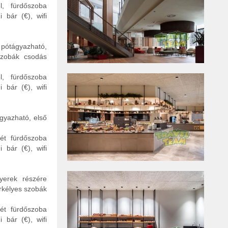
l, fürdőszoba
 bár (€), wifi
 pótágyazható,
szobák csodás
l, fürdőszoba
 bár (€), wifi
ágyazható, első
két fürdőszoba
 bár (€), wifi
yerek részére
rkélyes szobák
két fürdőszoba
 bár (€), wifi