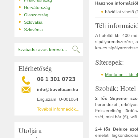
Franciaország
Hasznos információ
•
Horvátország
háziállat vihető 
•
Olaszország
•
Szlovákia
Téli informáci
•
Szlovénia
A hoteltől kb. 400 m
sípályarendszerére, 
km-es sípályarendszer
Síterepek:
Elérhetőség
Montafon - kb. 
06 1 301 0723
Szobák: Hotel
info@travelteam.hu
2 fős Superior szo
Eng.szám: U-001064
berendezett, erkélyes
További információk...
Felszereltség: fürdő
széf, mini bár (€), wifi
Utoljára
2-4 fős Deluxe szo
emeleti, légkondicion