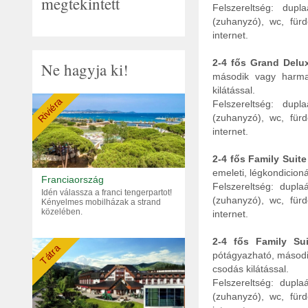
megtekintett
Felszereltség: dupl
(zuhanyzó), wc, fürd
internet.
2-4 fős Grand Delu
Ne hagyja ki!
második vagy harmad
kilátással.
Riviéra
Felszereltség: dupl
(zuhanyzó), wc, fürd
internet.
2-4 fős Family Suit
emeleti, légkondicion
Franciaország
Felszereltség: dupl
Idén válassza a franci tengerpartot!
(zuhanyzó), wc, fürd
Kényelmes mobilházak a strand
közelében.
internet.
2-4 fős Family Su
Tátra
pótágyazható, másodi
csodás kilátással.
Felszereltség: dupl
(zuhanyzó), wc, fürd