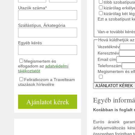
több szobatípusr
kizárólag erkély
Utazók száma*
kizárólag két lé
Ezt a szobatípust k
Szállástípus, Árkategória
Van-e további kéré
Hová küldhetjük az 
Egyéb kérés
Vezetéknév
Keresztnév
Email cím
Megismertem és
Telefonszám
elfogadom az
adatvédelmi
tájékoztatót
Megismertem és elf
Feliratkozom a Travelteam
utazások hírlevélre
Egyéb informá
Ajánlatot kérek
Korábban is foglalt
Eurós áraink garant
árfolyamváltozás kés
összegben forintban tö