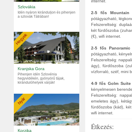
internet.
Szlovákia
Idén nyáron kiránduljon és pihenjen
2-5 fős Mountain 
a szlovák Tátrában!
pótágyazható, légkond
Felszereltség: dupla
két fürdőszoba (zuhan
Hegyek
(€), wifi internet.
2-5 fős Panoramic 
pótágyazható, kényel
Felszereltség: nappa
ágy), fürdőszoba (zu
Kranjska Gora
vízforraló, széf, mini b
Pihenjen idén Szlovénia
hegyvidékén, gyönyörű tájak,
kirándulóhelyek várják!
4-9 fős Golm Suite
kényelmesen berendez
Felszereltség: napp
Nyár
emeletes ágy), kétág
fürdőszoba (kád), két
wifi internet.
Étkezés:
Korzika