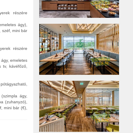
erek részére
emeletes ágy),
 széf, mini bár
yerek részére
 ágy, emeletes
 tv, kávéfőző,
 pótágyazható,
 (szimpla ágy,
ba (zuhanyzó),
, mini bár (€),