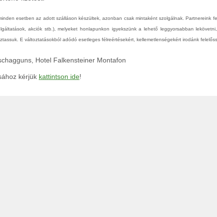
 minden esetben az adott szálláson készültek, azonban csak mintaként szolgálnak. Partnereink 
zolgáltatások, akciók stb.), melyeket honlapunkon igyekszünk a lehető leggyorsabban lekövetni
tassuk. E változtatásokból adódó esetleges félreértésekért, kellemetlenségekért irodánk felelőss
Tschagguns, Hotel Falkensteiner Montafon
ásához kérjük
kattintson ide
!