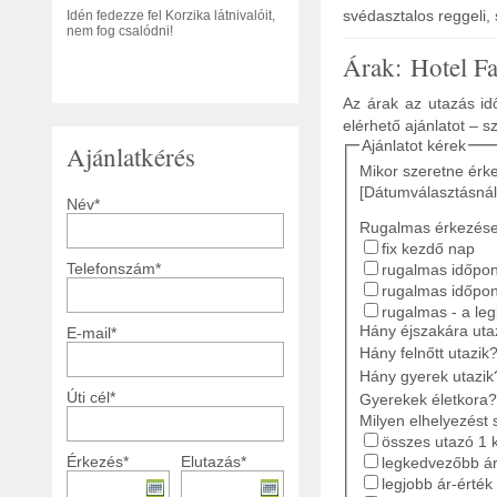
svédasztalos reggeli,
Idén fedezze fel Korzika látnivalóit,
nem fog csalódni!
Árak: Hotel F
Az árak az utazás idő
elérhető ajánlatot – s
Ajánlatot kérek
Ajánlatkérés
Mikor szeretne érk
[Dátumválasztásnál
Név*
Rugalmas érkezés
fix kezdő nap
Telefonszám*
rugalmas időpont
rugalmas időpon
rugalmas - a le
Hány éjszakára ut
E-mail*
Hány felnőtt utazik
Hány gyerek utazik
Úti cél*
Gyerekek életkora?
Milyen elhelyezést 
összes utazó 1 
Érkezés*
Elutazás*
legkedvezőbb ár
legjobb ár-érték