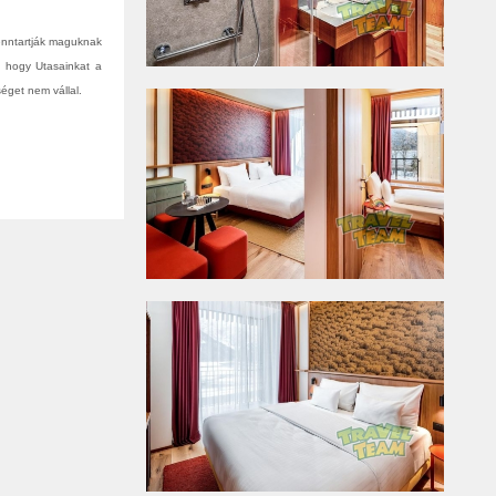
fenntartják maguknak
, hogy Utasainkat a
éget nem vállal.