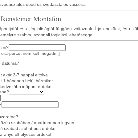
 svédasztalos ebéd és svédasztalos vacsora.
alkensteiner Montafon
pontjától és a foglaltságtól függően változnak. Írjon nekünk, és elkü
zemélyre szabva, azonnali foglalási lehetőséggel.
ezni?
 óra-percet nem kell megadni.]
e dátuma?
 akár 3-7 nappal eltolva
t 1 hónapon belül bármikor
gkedvezőbb időpont érdekel
azna?
?
?
szeretne?
közös szobában / apartmanban legyen
ú szabad szobatípus érdekel
 arányú elhelyezés érdekel