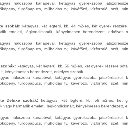
aágyas hálószoba kanapéval, kétágyas gyerekszoba játszóréssze
őköpeny, fürdőpapucs, műholdas tv, kávéfőző, vízforraló, széf, mini
xe szobák:
kétágyas, két légterű, kb. 44 m2-es, két gyerek részére
ik emeleti, légkondicionált, kényelmesen berendezett, erkélyes 
aágyas hálószoba kanapéval, kétágyas gyerekszoba játszóréssze
őköpeny, fürdőpapucs, műholdas tv, kávéfőző, vízforraló, széf, mini
e szobák:
kétágyas, két légterű, kb. 56 m2-es, két gyerek részére pót
ált, kényelmesen berendezett, erkélyes szobák.
aágyas hálószoba kanapéval, kétágyas gyerekszoba játszórésszel, 
őköpeny, fürdőpapucs, műholdas tv, kávéfőző, vízforraló, széf, mini
ite Deluxe szobák:
kétágyas, két légterű, kb. 56 m2-es, két g
k vagy harmadik emeleti, légkondicionált, kényelmesen berendezett, e
aágyas hálószoba kanapéval, kétágyas gyerekszoba játszórésszel, 
őköpeny, fürdőpapucs, műholdas tv, kávéfőző, vízforraló, széf, mini