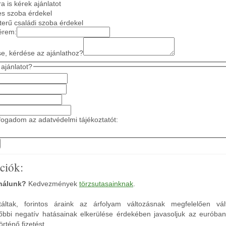
a is kérek ajánlatot
es szoba érdekel
gterű családi szoba érdekel
érem:
se, kérdése az ajánlathoz?
ajánlatot?
ogadom az adatvédelmi tájékoztatót:
ciók:
 nálunk?
Kedvezmények
törzsutasainknak
.
áltak, forintos áraink az árfolyam változásnak megfelelően vál
őbbi negatív hatásainak elkerülése érdekében javasoljuk az euróba
rténő fizetést.