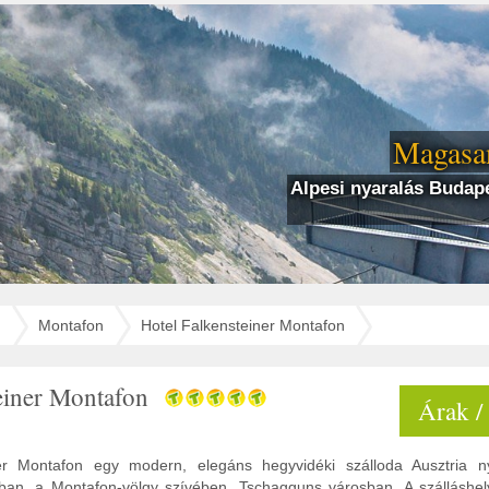
Magasan
Alpesi nyaralás Budape
g
Montafon
Hotel Falkensteiner Montafon
teiner Montafon
Árak /
er Montafon egy modern, elegáns hegyvidéki szálloda Ausztria ny
ban, a Montafon-völgy szívében, Tschagguns városban. A szálláshel