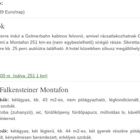
k:
(39 Euro/nap)
ók
éterre indul a Golmerbahn kabinos felvonó, amivel rácsatlakozhatnak
ami a Montafon 251 km-es (nem egybesíelhető) sírégió része. Silvrett
e kb. 25 perc autóútra található. A hotel közelében síbusz megállóhely
400 m (pálya: 251,1 km)
 Falkensteiner Montafon
bák:
kétágyas, kb. 43 m2-es, nem pótágyazható, légkondicionált
 szobák.
szoba (zuhanyzó), wc, fürdőköpeny, fürdőpapucs, műholdas tv, kávéfőz
 internet.
bák:
kétágyas, két légterű, kb. 44 m2-es, két gyerek részére pótá
ált, kényelmesen berendezett, erkélyes szobák.