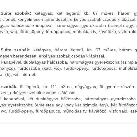
Suite szobák:
kétágyas, két légterű, kb. 67 m2-es, három gy
icionált, kényelmesen berendezett, erkélyes szobák csodás kilátással.
ágyas hálószoba kanapéval, háromágyas gyerekszoba (szimpla ágy, 
yzó, wc), fürdőköpeny, fürdőpapucs, műholdas tv, kávéfőző, vízforraló,
Suite szobák:
kétágyas, három légterű, kb. 67 m2-es, három g
mesen berendezett, erkélyes szobák csodás kilátással.
li kanapéval, duplaágyas hálószoba, háromágyas gyerekszoba (szimpla
hanyzó), fürdőszoba (kád, wc), fürdőköpeny, fürdőpapucs, műholdas
ár (€), wifi internet.
 szobák:
öt légterű, kb. 111 m2-es, négyágyas, öt gyerek részére
ett, erkélyes szobák csodás kilátással.
ali kanapéval, két duplaágyas hálószoba, háromágyas gyerekszoba
yas gyerekszoba (emeletes ágy vagy két szimpla ágy), két fürdőszo
 wc, fürdőköpeny, fürdőpapucs, műholdas tv, kávéfőző, vízforraló, széf