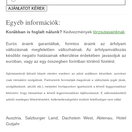
Egyéb információk:
Korábban is foglalt nálunk?
Kedvezmények
törzsutasainknak
.
Eurós áraink garantáltak, forintos áraink az árfolyam
változásnak megfelelően változhatnak. Az árfolyamváltozás
későbbi negatív hatásainak elkerülése érdekében javasoljuk az
euróban, vagy az egy összegben forintban történő fizetést.
Ajánlatainknál látható képek minden esetben az adott szálláson készültek, azonban
csak mintaként szolgálnak. Partnereink fenntartják maguknak a változtatás jogát (árak,
szolgáltatások, akciók stb.), melyeket honlapunkon igyekszünk a lehető leggyorsabban
lekövetni, hogy Utasainkat a lehető legpontosabban tájékoztassuk. E változtatásokból
adódó esetleges félreértésekért, kellemetlenségekért irodánk felelősséget nem vállal.
Ausztria, Salzburger Land, Dachstein West, Abtenau, Hotel
Gutjahr