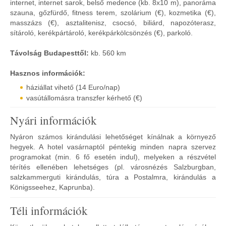
internet, internet sarok, belső medence (kb. 8x10 m), panoráma
szauna, gőzfürdő, fitness terem, szolárium (€), kozmetika (€),
masszázs (€), asztalitenisz, csocsó, biliárd, napozóterasz,
sítároló, kerékpártároló, kerékpárkölcsönzés (€), parkoló.
Távolság Budapesttől:
kb. 560 km
Hasznos információk:
háziállat vihető (14 Euro/nap)
vasútállomásra transzfer kérhető (€)
Nyári információk
Nyáron számos kirándulási lehetőséget kínálnak a környező
hegyek. A hotel vasárnaptól péntekig minden napra szervez
programokat (min. 6 fő esetén indul), melyeken a részvétel
térítés ellenében lehetséges (pl. városnézés Salzburgban,
salzkammerguti kirándulás, túra a Postalmra, kirándulás a
Königsseehez, Kaprunba).
Téli információk