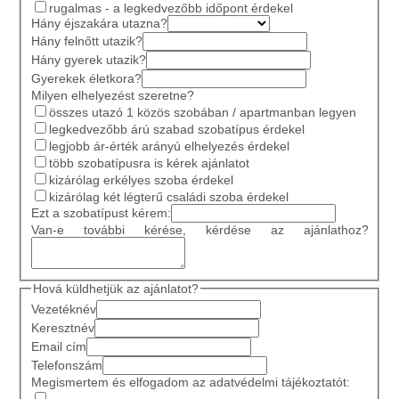
rugalmas - a legkedvezőbb időpont érdekel
Hány éjszakára utazna?
Hány felnőtt utazik?
Hány gyerek utazik?
Gyerekek életkora?
Milyen elhelyezést szeretne?
összes utazó 1 közös szobában / apartmanban legyen
legkedvezőbb árú szabad szobatípus érdekel
legjobb ár-érték arányú elhelyezés érdekel
több szobatípusra is kérek ajánlatot
kizárólag erkélyes szoba érdekel
kizárólag két légterű családi szoba érdekel
Ezt a szobatípust kérem:
Van-e további kérése, kérdése az ajánlathoz?
Hová küldhetjük az ajánlatot?
Vezetéknév
Keresztnév
Email cím
Telefonszám
Megismertem és elfogadom az adatvédelmi tájékoztatót: