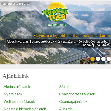
Telefon: 06 1 301 0723
Magasan a legjobb: aktív napok Hochkaron
Alpesi nyaralás Budapesttől csak 4 óra utazásra, 40+ belépővel az árban!
5 nap/4 éj 324 €/fő-től
Ajánlataink
Akciós ajánlatok
Síutak
Nyaralások
Családbarát szállások
Wellness szállások
Csomagajánlatok
Nassfeld kiemelt ajánlatok
Ausztria