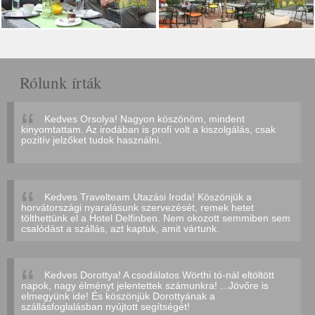
Rólunk írták
Kedves Orsolya! Nagyon köszönöm, mindent
kinyomtattam. Az irodában is profi volt a kiszolgálás, csak
pozitív jelzőket tudok használni.
Kedves Travelteam Utazási Iroda! Köszönjük a
horvátországi nyaralásunk szervezését, remek hetet
tölthettünk el a Hotel Delfinben. Nem okozott semmiben sem
csalódást a szállás, azt kaptuk, amit vártunk.
Kedves Dorottya! A csodálatos Wörthi tó-nál eltöltött
napok, nagy élményt jelentettek számunkra! ...Jövőre is
elmegyünk ide! És köszönjük Dorottyának a
szállásfoglalásban nyújtott segítségét!