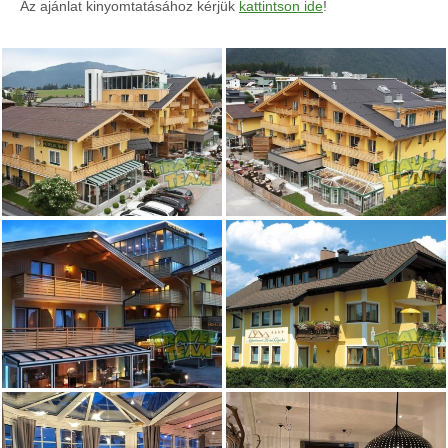
Az ajánlat kinyomtatásához kérjük
kattintson ide
!