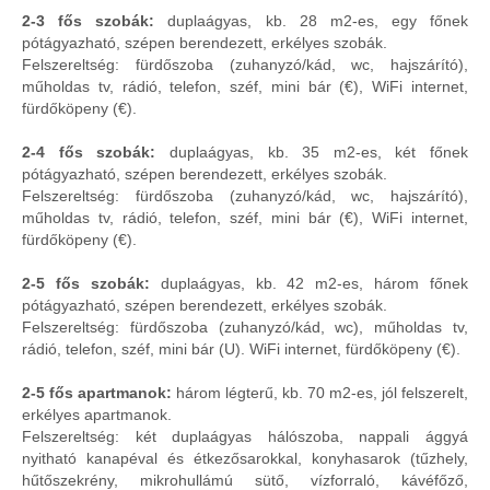
2-3 fős szobák:
duplaágyas, kb. 28 m2-es, egy főnek
pótágyazható, szépen berendezett, erkélyes szobák.
Felszereltség: fürdőszoba (zuhanyzó/kád, wc, hajszárító),
műholdas tv, rádió, telefon, széf, mini bár (€), WiFi internet,
fürdőköpeny (€).
2-4 fős szobák:
duplaágyas, kb. 35 m2-es, két főnek
pótágyazható, szépen berendezett, erkélyes szobák.
Felszereltség: fürdőszoba (zuhanyzó/kád, wc, hajszárító),
műholdas tv, rádió, telefon, széf, mini bár (€), WiFi internet,
fürdőköpeny (€).
2-5 fős szobák:
duplaágyas, kb. 42 m2-es, három főnek
pótágyazható, szépen berendezett, erkélyes szobák.
Felszereltség: fürdőszoba (zuhanyzó/kád, wc), műholdas tv,
rádió, telefon, széf, mini bár (U). WiFi internet, fürdőköpeny (€).
2-5 fős apartmanok:
három légterű, kb. 70 m2-es, jól felszerelt,
erkélyes apartmanok.
Felszereltség: két duplaágyas hálószoba, nappali ággyá
nyitható kanapéval és étkezősarokkal, konyhasarok (tűzhely,
hűtőszekrény, mikrohullámú sütő, vízforraló, kávéfőző,