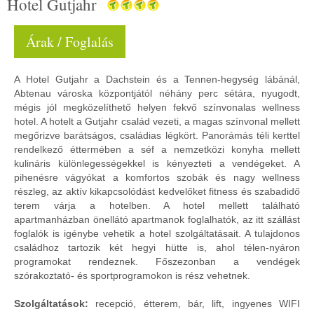
Hotel Gutjahr
Árak / Foglalás
A Hotel Gutjahr a Dachstein és a Tennen-hegység lábánál,
Abtenau városka központjától néhány perc sétára, nyugodt,
mégis jól megközelíthető helyen fekvő színvonalas wellness
hotel. A hotelt a Gutjahr család vezeti, a magas színvonal mellett
megőrizve barátságos, családias légkört. Panorámás téli kerttel
rendelkező éttermében a séf a nemzetközi konyha mellett
kulináris különlegességekkel is kényezteti a vendégeket. A
pihenésre vágyókat a komfortos szobák és nagy wellness
részleg, az aktív kikapcsolódást kedvelőket fitness és szabadidő
terem várja a hotelben. A hotel mellett található
apartmanházban önellátó apartmanok foglalhatók, az itt szállást
foglalók is igénybe vehetik a hotel szolgáltatásait. A tulajdonos
családhoz tartozik két hegyi hütte is, ahol télen-nyáron
programokat rendeznek. Főszezonban a vendégek
szórakoztató- és sportprogramokon is rész vehetnek.
Szolgáltatások:
recepció, étterem, bár, lift, ingyenes WIFI