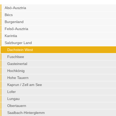
Alsó-Ausztria
Bécs
Burgenland
Felső-Ausztria
Karintia
Salzburger Land
Dachstein West
Fuschlsee
Gasteinertal
Hochkönig
Hohe Tauern
Kaprun / Zell am See
Lofer
Lungau
Obertauern
Saalbach-Hinterglemm