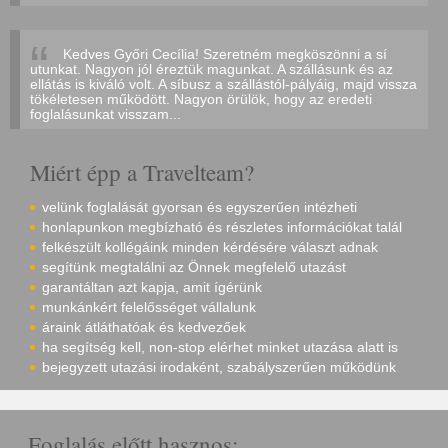
Kedves Győri Cecília! Szeretném megköszönni a sí
utunkat. Nagyon jól éreztük magunkat. A szállásunk és az
ellátás is kiváló volt. A síbusz a szállástól-pályáig, majd vissza
tökéletesen működött. Nagyon örülök, hogy az eredeti
foglalásunkat visszam...
Miért épp a Travelteam?
velünk foglalását gyorsan és egyszerűen intézheti
honlapunkon megbízható és részletes információkat talál
felkészült kollégáink minden kérdésére választ adnak
segítünk megtalálni az Önnek megfelelő utazást
garantáltan azt kapja, amit ígérünk
munkánkért felelősséget vállalunk
áraink átláthatóak és kedvezőek
ha segítség kell, non-stop elérhet minket utazása alatt is
bejegyzett utazási irodaként, szabályszerűen működünk
Foglalás előtt hasznos: