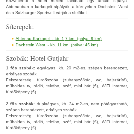
Közvetlenül a hotel mellett található egy tanuló sípálya.
Abtenauban a karkogeli sípályák, a környéken Dachstein West
és a Salzburger Sportwelt várják a síelőket.
Síterepek:
Abtenau-Karkogel - kb. 1,7 km (pálya: 9 km)
Dachstein West - kb. 11 km (pálya: 45 km)
Szobák: Hotel Gutjahr
1 fős szobák:
egyágyas, kb. 20 m2-es, szépen berendezett,
erkélyes szobák.
Felszereltség: fürdőszoba (zuhanyzó/kád, wc, hajszárító),
műholdas tv, rádió, telefon, széf, mini bár (€), WiFi internet,
fürdőköpeny (€).
2 fős szobák:
duplaágyas, kb. 24 m2-es, nem pótágyazható,
szépen berendezett, erkélyes szobák.
Felszereltség: fürdőszoba (zuhanyzó/kád, wc, hajszárító),
műholdas tv, rádió, telefon, széf, mini bár (€), WiFi internet,
fürdőköpeny (€).