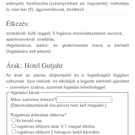
edények), fürdőszoba (zuhanyzó/kád, wc, hajszárító), műholdas
tv, mini bár (€), ágyneműhuzat, törölköző.
Étkezés:
szobáknál: büfé reggeli, 5 fogásos menüválasztásos vacsora,
apartmanoknál: önellátás.
Vegetáriánus, laktóz- és gluténmentes menü is kérhető
(foglaláskor kell jelezni).
Árak: Hotel Gutjahr
Az árak az utazás időpontjától és a foglaltságtól függően
változnak. Írjon nekünk, és elküldjük a legjobb elérhető ajánlatot
– személyre szabva, azonnali foglalási lehetőséggel.
Ajánlatot kérek
Mikor szeretne érkezni?
[Dátumválasztásnál óra-percet nem kell megadni.]
Rugalmas érkezése dátuma?
fix kezdő nap
rugalmas időpont akár 3-7 nappal eltolva
rugalmas időpont 1 hónapon belül bármikor