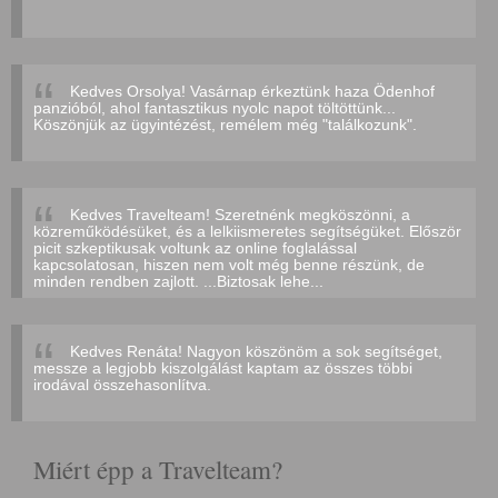
Kedves Orsolya! Vasárnap érkeztünk haza Ödenhof
panzióból, ahol fantasztikus nyolc napot töltöttünk...
Köszönjük az ügyintézést, remélem még "találkozunk".
Kedves Travelteam! Szeretnénk megköszönni, a
közreműködésüket, és a lelkiismeretes segítségüket. Először
picit szkeptikusak voltunk az online foglalással
kapcsolatosan, hiszen nem volt még benne részünk, de
minden rendben zajlott. ...Biztosak lehe...
Kedves Renáta! Nagyon köszönöm a sok segítséget,
messze a legjobb kiszolgálást kaptam az összes többi
irodával összehasonlítva.
Miért épp a Travelteam?