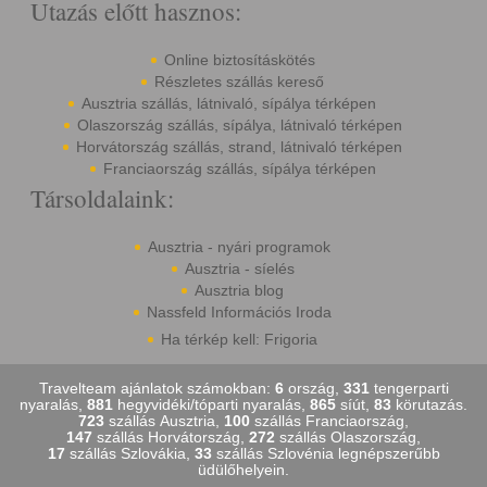
Utazás előtt hasznos:
Online biztosításkötés
Részletes szállás kereső
Ausztria szállás, látnivaló, sípálya térképen
Olaszország szállás, sípálya, látnivaló térképen
Horvátország szállás, strand, látnivaló térképen
Franciaország szállás, sípálya térképen
Társoldalaink:
Ausztria - nyári programok
Ausztria - síelés
Ausztria blog
Nassfeld Információs Iroda
Ha térkép kell: Frigoria
Travelteam ajánlatok számokban:
6
ország,
331
tengerparti
nyaralás,
881
hegyvidéki/tóparti nyaralás,
865
síút,
83
körutazás.
723
szállás Ausztria,
100
szállás Franciaország,
147
szállás Horvátország,
272
szállás Olaszország,
17
szállás Szlovákia,
33
szállás Szlovénia legnépszerűbb
üdülőhelyein.