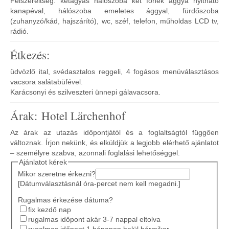
Felszereltség: kétágyas hálószoba két főnek ággyá nyitható
kanapéval, hálószoba emeletes ággyal, fürdőszoba
(zuhanyzó/kád, hajszárító), wc, széf, telefon, műholdas LCD tv,
rádió.
Étkezés:
üdvözlő ital, svédasztalos reggeli, 4 fogásos menüválasztásos
vacsora salátabüfével.
Karácsonyi és szilveszteri ünnepi gálavacsora.
Árak: Hotel Lärchenhof
Az árak az utazás időpontjától és a foglaltságtól függően
változnak. Írjon nekünk, és elküldjük a legjobb elérhető ajánlatot
– személyre szabva, azonnali foglalási lehetőséggel.
Ajánlatot kérek
Mikor szeretne érkezni?
[Dátumválasztásnál óra-percet nem kell megadni.]
Rugalmas érkezése dátuma?
fix kezdő nap
rugalmas időpont akár 3-7 nappal eltolva
rugalmas időpont 1 hónapon belül bármikor