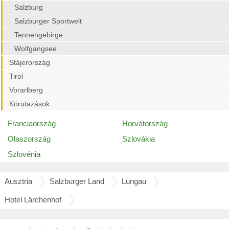
Salzburg
Salzburger Sportwelt
Tennengebirge
Wolfgangsee
Stájerország
Tirol
Vorarlberg
Körutazások
Franciaország
Horvátország
Olaszország
Szlovákia
Szlovénia
Ausztria
Salzburger Land
Lungau
Hotel Lärchenhof