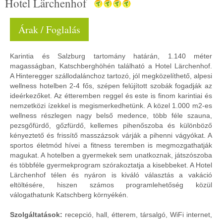
Hotel Lärchenhof
Árak / Foglalás
Karintia és Salzburg tartomány határán, 1.140 méter
magasságban, Katschberghöhén található a Hotel Lärchenhof.
A Hinteregger szállodalánchoz tartozó, jól megközelíthető, alpesi
wellness hotelben 2-4 fős, szépen felújított szobák fogadják az
ideérkezőket. Az étteremben reggel és este is finom karintiai és
nemzetközi ízekkel is megismerkedhetünk. A közel 1.000 m2-es
wellness részlegen nagy belső medence, több féle szauna,
pezsgőfürdő, gőzfürdő, kellemes pihenőszoba és különböző
kényeztető és frissítő masszázsok várják a pihenni vágyókat. A
sportos életmód hívei a fitness teremben is megmozgathatják
magukat. A hotelben a gyermekek sem unatkoznak, játszószoba
és többféle gyermekprogram szórakoztatja a kisebbeket. A Hotel
Lärchenhof télen és nyáron is kiváló választás a vakáció
eltöltésére, hiszen számos programlehetőség közül
válogathatunk Katschberg környékén.
Szolgáltatások:
recepció, hall, étterem, társalgó, WiFi internet,