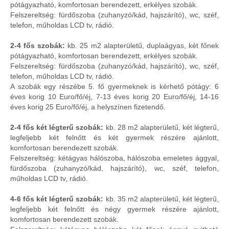
pótágyazható, komfortosan berendezett, erkélyes szobák.
Felszereltség: fürdőszoba (zuhanyzó/kád, hajszárító), wc, széf,
telefon, műholdas LCD tv, rádió.
2-4 fős szobák:
kb. 25 m2 alapterületű, duplaágyas, két főnek
pótágyazható, komfortosan berendezett, erkélyes szobák.
Felszereltség: fürdőszoba (zuhanyzó/kád, hajszárító), wc, széf,
telefon, műholdas LCD tv, rádió.
A szobák egy részébe 5. fő gyermeknek is kérhető pótágy: 6
éves korig 10 Euro/fő/éj, 7-13 éves korig 20 Euro/fő/éj, 14-16
éves korig 25 Euro/fő/éj, a helyszínen fizetendő.
2-4 fős két légterű szobák:
kb. 28 m2 alapterületű, két légterű,
legfeljebb két felnőtt és két gyermek részére ajánlott,
komfortosan berendezett szobák.
Felszereltség: kétágyas hálószoba, hálószoba emeletes ággyal,
fürdőszoba (zuhanyzó/kád, hajszárító), wc, széf, telefon,
műholdas LCD tv, rádió.
4-6 fős két légterű szobák:
kb. 35 m2 alapterületű, két légterű,
legfeljebb két felnőtt és négy gyermek részére ajánlott,
komfortosan berendezett szobák.