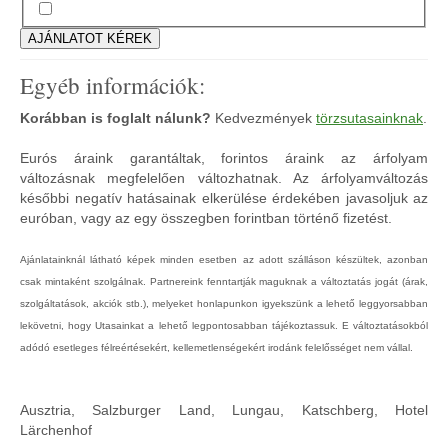
Egyéb információk:
Korábban is foglalt nálunk?
Kedvezmények
törzsutasainknak
.
Eurós áraink garantáltak, forintos áraink az árfolyam
változásnak megfelelően változhatnak. Az árfolyamváltozás
későbbi negatív hatásainak elkerülése érdekében javasoljuk az
euróban, vagy az egy összegben forintban történő fizetést.
Ajánlatainknál látható képek minden esetben az adott szálláson készültek, azonban
csak mintaként szolgálnak. Partnereink fenntartják maguknak a változtatás jogát (árak,
szolgáltatások, akciók stb.), melyeket honlapunkon igyekszünk a lehető leggyorsabban
lekövetni, hogy Utasainkat a lehető legpontosabban tájékoztassuk. E változtatásokból
adódó esetleges félreértésekért, kellemetlenségekért irodánk felelősséget nem vállal.
Ausztria, Salzburger Land, Lungau, Katschberg, Hotel
Lärchenhof