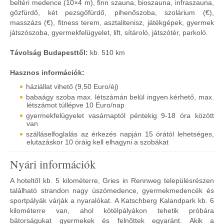
beltéri medence (10×4 m), finn szauna, bioszauna, infraszauna,
gőzfürdő, két pezsgőfürdő, pihenőszoba, szolárium (€),
masszázs (€), fitness terem, asztalitenisz, játékgépek, gyermek
játszószoba, gyermekfelügyelet, lift, sítároló, játszótér, parkoló.
Távolság Budapesttől:
kb. 510 km
Hasznos információk:
háziállat vihető (9,50 Euro/éj)
babaágy szoba max. létszámán belül ingyen kérhető, max.
létszámot túllépve 10 Euro/nap
gyermekfelügyelet vasárnaptól péntekig 9-18 óra között
van
szálláselfoglalás az érkezés napján 15 órától lehetséges,
elutazáskor 10 óráig kell elhagyni a szobákat
Nyári információk
A hoteltől kb. 5 kilométerre, Gries in Rennweg településrészen
található strandon nagy úszómedence, gyermekmedencék és
sportpályák várják a nyaralókat. A Katschberg Kalandpark kb. 6
kilométerre van, ahol kötélpályákon tehetik próbára
bátorságukat gyermekek és felnőttek egyaránt. Akik a