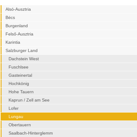
Alsó-Ausztria
Bécs
Burgenland
Felső-Ausztria
Karintia
Salzburger Land
Dachstein West
Fuschlsee
Gasteinertal
Hochkönig
Hohe Tauern
Kaprun / Zell am See
Lofer
Lungau
Obertauern
Saalbach-Hinterglemm