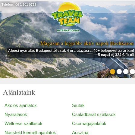
Telefon: 06 1 301 0723
Magasan a legjobb: aktív napok Hochkaron
Alpesi nyaralás Budapesttől csak 4 óra utazásra, 40+ belépővel az árban!
5 nap/4 éj 324 €/fő-től
Ajánlataink
Akciós ajánlatok
Síutak
Nyaralások
Családbarát szállások
Wellness szállások
Csomagajánlatok
Nassfeld kiemelt ajánlatok
Ausztria