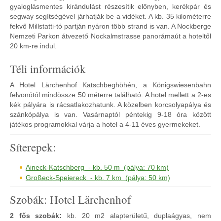
gyaloglásmentes kirándulást részesítik előnyben, kerékpár és
segway segítségével járhatják be a vidéket. A kb. 35 kilométerre
fekvő Millstatti-tó partján nyáron több strand is van. A Nockberge
Nemzeti Parkon átvezető Nockalmstrasse panorámaút a hoteltől
20 km-re indul.
Téli információk
A Hotel Lärchenhof Katschbeghöhén, a Königswiesenbahn
felvonótól mindössze 50 méterre található. A hotel mellett a 2-es
kék pályára is rácsatlakozhatunk. A közelben korcsolyapálya és
szánkópálya is van. Vasárnaptól péntekig 9-18 óra között
játékos programokkal várja a hotel a 4-11 éves gyermekeket.
Síterepek:
Aineck-Katschberg - kb. 50 m (pálya: 70 km)
Großeck-Speiereck - kb. 7 km (pálya: 50 km)
Szobák: Hotel Lärchenhof
2 fős szobák:
kb. 20 m2 alapterületű, duplaágyas, nem