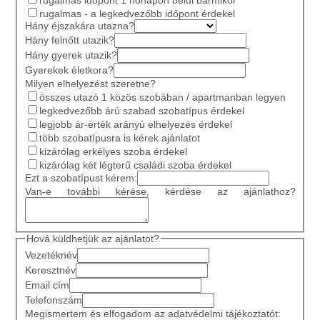
rugalmas - a legkedvezőbb időpont érdekel
Hány éjszakára utazna?
Hány felnőtt utazik?
Hány gyerek utazik?
Gyerekek életkora?
Milyen elhelyezést szeretne?
összes utazó 1 közös szobában / apartmanban legyen
legkedvezőbb árú szabad szobatípus érdekel
legjobb ár-érték arányú elhelyezés érdekel
több szobatípusra is kérek ajánlatot
kizárólag erkélyes szoba érdekel
kizárólag két légterű családi szoba érdekel
Ezt a szobatípust kérem:
Van-e további kérése, kérdése az ajánlathoz?
Hová küldhetjük az ajánlatot?
Vezetéknév
Keresztnév
Email cím
Telefonszám
Megismertem és elfogadom az adatvédelmi tájékoztatót: