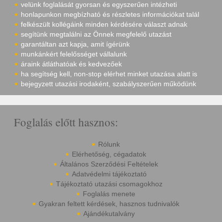
velünk foglalását gyorsan és egyszerűen intézheti
honlapunkon megbízható és részletes információkat talál
felkészült kollégáink minden kérdésére választ adnak
segítünk megtalálni az Önnek megfelelő utazást
garantáltan azt kapja, amit ígérünk
munkánkért felelősséget vállalunk
áraink átláthatóak és kedvezőek
ha segítség kell, non-stop elérhet minket utazása alatt is
bejegyzett utazási irodaként, szabályszerűen működünk
Foglalás előtt hasznos:
Rólunk
Elérhetőség, cégadatok
Általános Szerződési Feltételek
Adatvédelmi tájékoztató
Tájékoztató utazási csomagokhoz
Foglalás menete
Gyakran feltett kérdések, hasznos tudnivalók
Ajándékutalvány