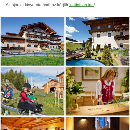
Az ajánlat kinyomtatásához kérjük
kattintson ide
!