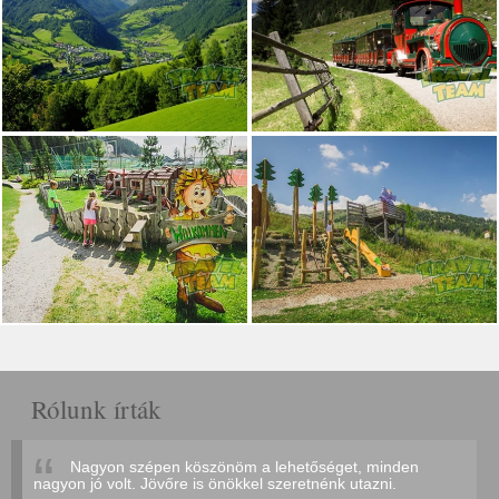
Rólunk írták
Nagyon szépen köszönöm a lehetőséget, minden
nagyon jó volt. Jövőre is önökkel szeretnénk utazni.