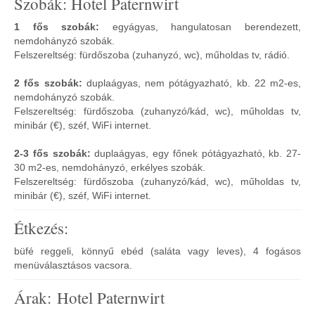
Szobák: Hotel Paternwirt
1 fős szobák:
egyágyas, hangulatosan berendezett,
nemdohányzó szobák.
Felszereltség: fürdőszoba (zuhanyzó, wc), műholdas tv, rádió.
2 fős szobák:
duplaágyas, nem pótágyazható, kb. 22 m2-es,
nemdohányzó szobák.
Felszereltség: fürdőszoba (zuhanyzó/kád, wc), műholdas tv,
minibár (€), széf, WiFi internet.
2-3 fős szobák:
duplaágyas, egy főnek pótágyazható, kb. 27-
30 m2-es, nemdohányzó, erkélyes szobák.
Felszereltség: fürdőszoba (zuhanyzó/kád, wc), műholdas tv,
minibár (€), széf, WiFi internet.
Étkezés:
büfé reggeli, könnyű ebéd (saláta vagy leves), 4 fogásos
menüválasztásos vacsora.
Árak: Hotel Paternwirt