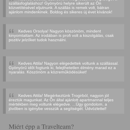
szállásfoglaláshoz! Gyönyörú helyre sikerült az Ön
közvetítésével eljutnunk. A szállás is remek volt, bátran
ajánlom mindenkinek. Boldog és sikeres új évet kívánok!
Kedves Orsolya! Nagyon köszönöm, mindent
kinyomtattam. Az irodában is profi volt a kiszolgálás, csak
pozitív jelzőket tudok használni.
Kedves Attila! Nagyon elégedettek voltunk a szállással.
Gyönyörű időt fogtunk ki, felejthetetlen élmény marad ez a
nyaralás. Köszönöm a közreműködésüket!
Kedves Attila! Megérkeztünk Trogirból, nagyon jól
éreztük magunkat. Az Ön által ajánlott apartmannal teljes
mértékben meg voltunk elégedve. ...Úgy gondolom, a
jövőben is igénybe vesszük a segítségét. Üdvözlettel!
Miért épp a Travelteam?