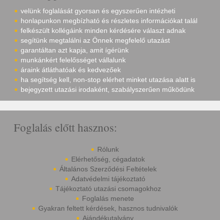
velünk foglalását gyorsan és egyszerűen intézheti
honlapunkon megbízható és részletes információkat talál
felkészült kollégáink minden kérdésére választ adnak
segítünk megtalálni az Önnek megfelelő utazást
garantáltan azt kapja, amit ígérünk
munkánkért felelősséget vállalunk
áraink átláthatóak és kedvezőek
ha segítség kell, non-stop elérhet minket utazása alatt is
bejegyzett utazási irodaként, szabályszerűen működünk
Foglalás előtt hasznos:
Rólunk
Elérhetőség, cégadatok
Általános Szerződési Feltételek
Adatvédelmi tájékoztató
Tájékoztató utazási csomagokhoz
Foglalás menete
Gyakran feltett kérdések, hasznos tudnivalók
Ajándékutalvány