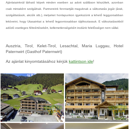
Ajánlatainknál látható képek minden esetben az adott szálláson készültek, azonban
csak mintaként szolgálnak. Partnereink fenntartják maguknak a változtatás jogát (árak,
szolgáltatások, akciók stb.), melyeket honlapunkon igyekszünk a lehető leggyorsabban
lekövetni, hogy Utasainkat a lehető legpontosabban tájékoztassuk. E változtatásokból
adódó esetleges félreértésekért, kellemetlenségekért irodánk felelősséget nem vállal.
Ausztria, Tirol, Kelet-Tirol, Lesachtal, Maria Luggau, Hotel
Paternwirt (Gasthof Paternwirt)
Az ajánlat kinyomtatásához kérjük
kattintson ide
!