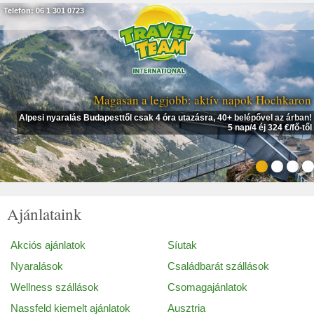
Telefon: 06 1 301 0723
Magasan a legjobb: aktív napok Hochkaron
Alpesi nyaralás Budapesttől csak 4 óra utazásra, 40+ belépővel az árban!
5 nap/4 éj 324 €/fő-től
Ajánlataink
Akciós ajánlatok
Síutak
Nyaralások
Családbarát szállások
Wellness szállások
Csomagajánlatok
Nassfeld kiemelt ajánlatok
Ausztria