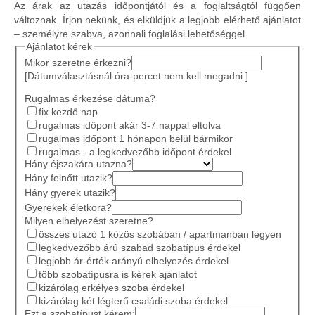
Az árak az utazás időpontjától és a foglaltságtól függően
változnak. Írjon nekünk, és elküldjük a legjobb elérhető ajánlatot
– személyre szabva, azonnali foglalási lehetőséggel.
Ajánlatot kérek
Mikor szeretne érkezni?
[Dátumválasztásnál óra-percet nem kell megadni.]
Rugalmas érkezése dátuma?
fix kezdő nap
rugalmas időpont akár 3-7 nappal eltolva
rugalmas időpont 1 hónapon belül bármikor
rugalmas - a legkedvezőbb időpont érdekel
Hány éjszakára utazna?
Hány felnőtt utazik?
Hány gyerek utazik?
Gyerekek életkora?
Milyen elhelyezést szeretne?
összes utazó 1 közös szobában / apartmanban legyen
legkedvezőbb árú szabad szobatípus érdekel
legjobb ár-érték arányú elhelyezés érdekel
több szobatípusra is kérek ajánlatot
kizárólag erkélyes szoba érdekel
kizárólag két légterű családi szoba érdekel
Ezt a szobatípust kérem: