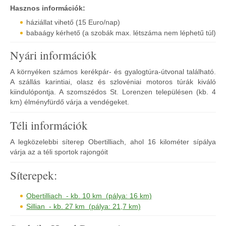
Hasznos információk:
háziállat vihető (15 Euro/nap)
babaágy kérhető (a szobák max. létszáma nem léphetű túl)
Nyári információk
A környéken számos kerékpár- és gyalogtúra-útvonal található.
A szállás karintiai, olasz és szlovéniai motoros túrák kiváló
kiindulópontja. A szomszédos St. Lorenzen településen (kb. 4
km) élményfürdő várja a vendégeket.
Téli információk
A legközelebbi síterep Obertilliach, ahol 16 kilométer sípálya
várja az a téli sportok rajongóit
Síterepek:
Obertilliach - kb. 10 km (pálya: 16 km)
Sillian - kb. 27 km (pálya: 21,7 km)