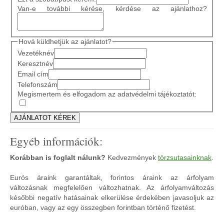
Van-e további kérése, kérdése az ajánlathoz?
Hová küldhetjük az ajánlatot?
Vezetéknév
Keresztnév
Email cím
Telefonszám
Megismertem és elfogadom az adatvédelmi tájékoztatót:
Egyéb információk:
Korábban is foglalt nálunk?
Kedvezmények
törzsutasainknak
.
Eurós áraink garantáltak, forintos áraink az árfolyam
változásnak megfelelően változhatnak. Az árfolyamváltozás
későbbi negatív hatásainak elkerülése érdekében javasoljuk az
euróban, vagy az egy összegben forintban történő fizetést.