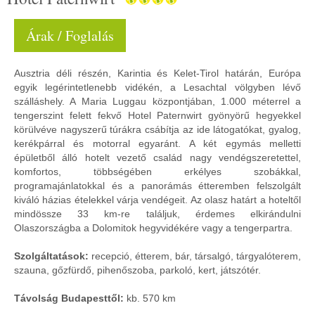
Árak / Foglalás
Ausztria déli részén, Karintia és Kelet-Tirol határán, Európa
egyik legérintetlenebb vidékén, a Lesachtal völgyben lévő
szálláshely. A Maria Luggau központjában, 1.000 méterrel a
tengerszint felett fekvő Hotel Paternwirt gyönyörű hegyekkel
körülvéve nagyszerű túrákra csábítja az ide látogatókat, gyalog,
kerékpárral és motorral egyaránt. A két egymás melletti
épületből álló hotelt vezető család nagy vendégszeretettel,
komfortos, többségében erkélyes szobákkal,
programajánlatokkal és a panorámás étteremben felszolgált
kiváló házias ételekkel várja vendégeit. Az olasz határt a hoteltől
mindössze 33 km-re találjuk, érdemes elkirándulni
Olaszországba a Dolomitok hegyvidékére vagy a tengerpartra.
Szolgáltatások:
recepció, étterem, bár, társalgó, tárgyalóterem,
szauna, gőzfürdő, pihenőszoba, parkoló, kert, játszótér.
Távolság Budapesttől:
kb. 570 km