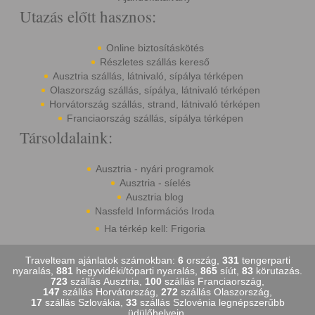
Utazás előtt hasznos:
Online biztosításkötés
Részletes szállás kereső
Ausztria szállás, látnivaló, sípálya térképen
Olaszország szállás, sípálya, látnivaló térképen
Horvátország szállás, strand, látnivaló térképen
Franciaország szállás, sípálya térképen
Társoldalaink:
Ausztria - nyári programok
Ausztria - síelés
Ausztria blog
Nassfeld Információs Iroda
Ha térkép kell: Frigoria
Travelteam ajánlatok számokban:
6
ország,
331
tengerparti
nyaralás,
881
hegyvidéki/tóparti nyaralás,
865
síút,
83
körutazás.
723
szállás Ausztria,
100
szállás Franciaország,
147
szállás Horvátország,
272
szállás Olaszország,
17
szállás Szlovákia,
33
szállás Szlovénia legnépszerűbb
üdülőhelyein.