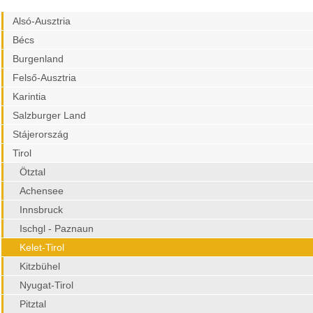
Alsó-Ausztria
Bécs
Burgenland
Felső-Ausztria
Karintia
Salzburger Land
Stájerország
Tirol
Ötztal
Achensee
Innsbruck
Ischgl - Paznaun
Kelet-Tirol
Kitzbühel
Nyugat-Tirol
Pitztal