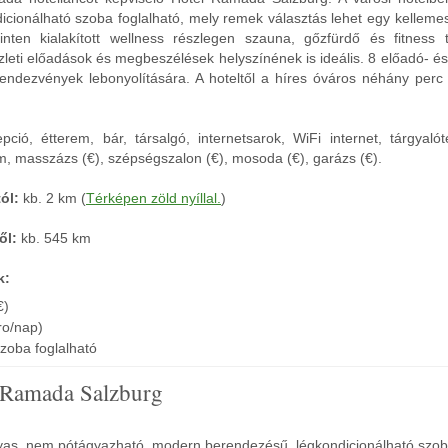
cionálható szoba foglalható, mely remek választás lehet egy kellemes
zinten kialakított wellness részlegen szauna, gőzfürdő és fitness
zleti előadások és megbeszélések helyszínének is ideális. 8 előadó- é
endezvények lebonyolítására. A hoteltől a híres óváros néhány perc a
pció, étterem, bár, társalgó, internetsarok, WiFi internet, tárgyaló
em, masszázs (€), szépségszalon (€), mosoda (€), garázs (€).
ól:
kb. 2 km (
Térképen zöld nyíllal.
)
ől:
kb. 545 km
k:
€)
ro/nap)
zoba foglalható
 Ramada Salzburg
as, nem pótágyazható, modern berendezésű, légkondicionálható szob