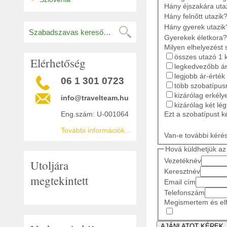
Hány éjszakára ut
Hány felnőtt utazik
Hány gyerek utazik
Gyerekek életkora?
Milyen elhelyezést 
összes utazó 1 
Elérhetőség
legkedvezőbb ár
legjobb ár-érték
06 1 301 0723
több szobatípusr
kizárólag erkély
info@travelteam.hu
kizárólag két lé
Ezt a szobatípust k
Eng.szám: U-001064
További információk...
Van-e további kéré
Hová küldhetjük az 
Vezetéknév
Utoljára
Keresztnév
megtekintett
Email cím
Telefonszám
Megismertem és elf