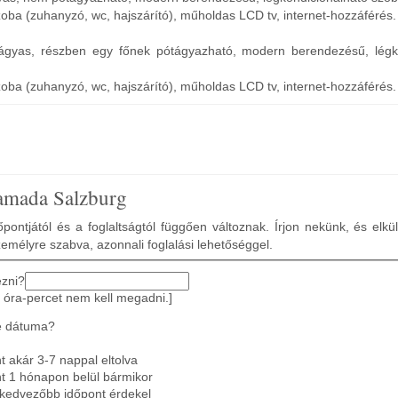
zoba (zuhanyzó, wc, hajszárító), műholdas LCD tv, internet-hozzáférés.
ágyas, részben egy főnek pótágyazható, modern berendezésű, légko
zoba (zuhanyzó, wc, hajszárító), műholdas LCD tv, internet-hozzáférés.
amada Salzburg
pontjától és a foglaltságtól függően változnak. Írjon nekünk, és elkü
zemélyre szabva, azonnali foglalási lehetőséggel.
ezni?
 óra-percet nem kell megadni.]
e dátuma?
 akár 3-7 nappal eltolva
t 1 hónapon belül bármikor
gkedvezőbb időpont érdekel