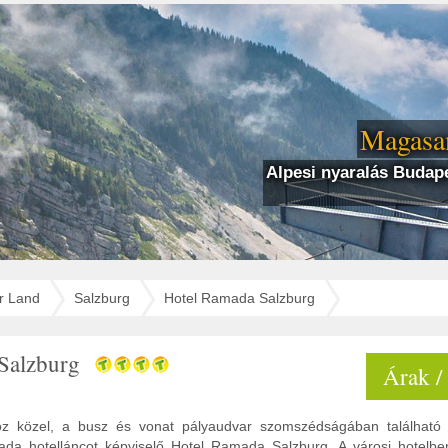
Magasan
Alpesi nyaralás Budape
r Land
Salzburg
Hotel Ramada Salzburg
Salzburg
Árak /
oz közel, a busz és vonat pályaudvar szomszédságában található 
mada hotelláncot képviselő Hotel Ramada Salzburg. A városi hotel