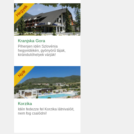
Hegyek
Kranjska Gora
Pihenjen idén Szlovénia
hegyvidékén, gyönyörű tájak,
kirándulóhelyek várják!
Nyár
Korzika
Idén fedezze fel Korzika látnivalóit,
nem fog csalódni!