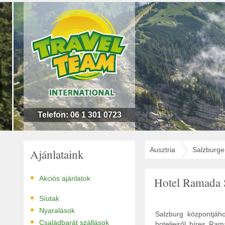
n
l
!
Telefon: 06 1 301 0723
Ausztria
Salzburge
Ajánlataink
•
Akciós ajánlatok
Hotel Ramada 
•
Síutak
•
Nyaralások
Salzburg központjáh
•
Családbarát szállások
hoteljeiről híres Ra