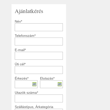
Ajánlatkérés
Név*
Telefonszám*
E-mail*
Úti cél*
Érkezés*
Elutazás*
Utazók száma*
Szállástípus, Árkategória