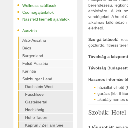
•
berendezésű, légkondi
Wellness szállások
•
eltöltésére. A két s
Csomagajánlatok
vendégeket. A hotel ü
•
Nassfeld kiemelt ajánlatok
alkalmas különböző r
elérhető.
•
Ausztria
Szolgáltatások:
rece
Alsó-Ausztria
gőzfürdő, fitness ter
Bécs
Burgenland
Távolság a központt
Felső-Ausztria
Távolság Budapestt
Karintia
Salzburger Land
Hasznos információ
Dachstein West
háziállat vihető (
garázs (kb. 8 Eu
Fuschlsee
akadálymentes s
Gasteinertal
Hochkönig
Szobák: Hotel
Hohe Tauern
Kaprun / Zell am See
1 fős szobák:
egyágy