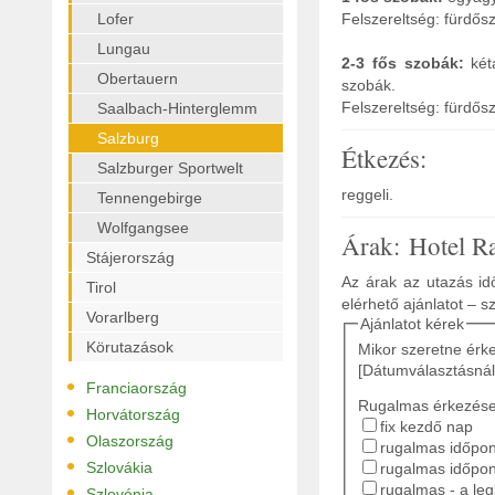
Lofer
Felszereltség: fürdős
Lungau
2-3 fős szobák:
két
Obertauern
szobák.
Felszereltség: fürdős
Saalbach-Hinterglemm
Salzburg
Étkezés:
Salzburger Sportwelt
reggeli.
Tennengebirge
Wolfgangsee
Árak: Hotel R
Stájerország
Az árak az utazás idő
Tirol
elérhető ajánlatot – s
Vorarlberg
Ajánlatot kérek
Körutazások
Mikor szeretne érk
[Dátumválasztásnál
•
Franciaország
Rugalmas érkezés
•
Horvátország
fix kezdő nap
•
Olaszország
rugalmas időpont
•
Szlovákia
rugalmas időpon
•
rugalmas - a le
Szlovénia