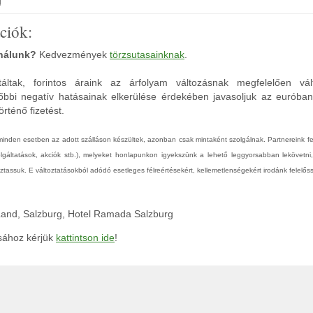
ciók:
 nálunk?
Kedvezmények
törzsutasainknak
.
áltak, forintos áraink az árfolyam változásnak megfelelően vál
őbbi negatív hatásainak elkerülése érdekében javasoljuk az euróba
rténő fizetést.
 minden esetben az adott szálláson készültek, azonban csak mintaként szolgálnak. Partnereink 
zolgáltatások, akciók stb.), melyeket honlapunkon igyekszünk a lehető leggyorsabban lekövetni
tassuk. E változtatásokból adódó esetleges félreértésekért, kellemetlenségekért irodánk felelőss
 Land, Salzburg, Hotel Ramada Salzburg
ásához kérjük
kattintson ide
!