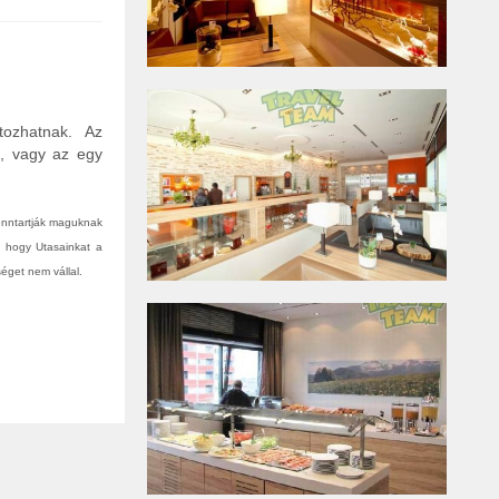
tozhatnak. Az
n, vagy az egy
fenntartják maguknak
, hogy Utasainkat a
éget nem vállal.