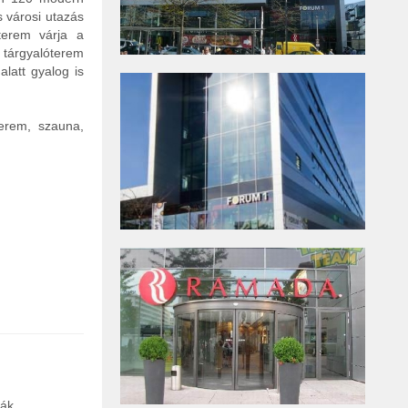
 városi utazás
 terem várja a
s tárgyalóterem
latt gyalog is
terem, szauna,
ák.