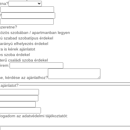
azna?
?
?
szeretne?
közös szobában / apartmanban legyen
ú szabad szobatípus érdekel
 arányú elhelyezés érdekel
a is kérek ajánlatot
es szoba érdekel
gterű családi szoba érdekel
érem:
se, kérdése az ajánlathoz?
ajánlatot?
ogadom az adatvédelmi tájékoztatót: