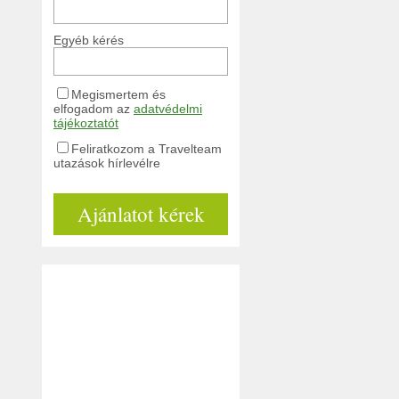
Egyéb kérés
Megismertem és
elfogadom az
adatvédelmi
tájékoztatót
Feliratkozom a Travelteam
utazások hírlevélre
Ajánlatot kérek