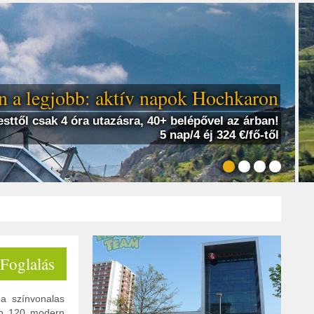
 a legjobb: aktív napok Hochkaron
sttől csak 4 óra utazásra, 40+ belépővel az árban!
5 nap/4 éj 324 €/fő-től
 Foglalás
a színvonalas
ben 120 modern