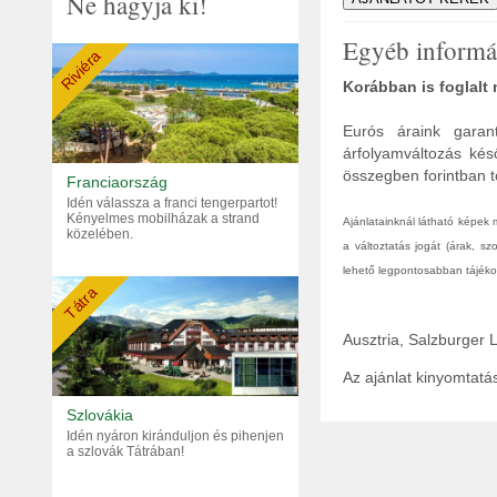
Ne hagyja ki!
Egyéb informá
Riviéra
Korábban is foglalt
Eurós áraink garant
árfolyamváltozás kés
összegben forintban tö
Franciaország
Idén válassza a franci tengerpartot!
Kényelmes mobilházak a strand
Ajánlatainknál látható képek
közelében.
a változtatás jogát (árak, s
lehető legpontosabban tájékoz
Tátra
Ausztria, Salzburger
Az ajánlat kinyomtat
Szlovákia
Idén nyáron kiránduljon és pihenjen
a szlovák Tátrában!