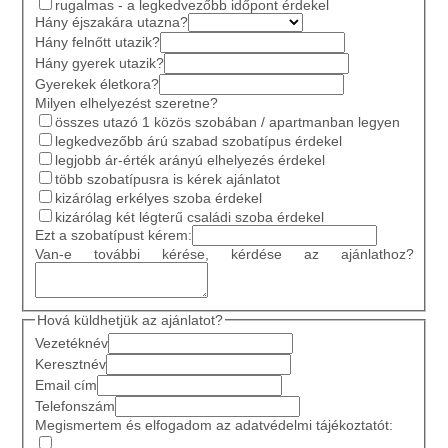
rugalmas - a legkedvezőbb időpont érdekel
Hány éjszakára utazna?
Hány felnőtt utazik?
Hány gyerek utazik?
Gyerekek életkora?
Milyen elhelyezést szeretne?
összes utazó 1 közös szobában / apartmanban legyen
legkedvezőbb árú szabad szobatípus érdekel
legjobb ár-érték arányú elhelyezés érdekel
több szobatípusra is kérek ajánlatot
kizárólag erkélyes szoba érdekel
kizárólag két légterű családi szoba érdekel
Ezt a szobatípust kérem:
Van-e további kérése, kérdése az ajánlathoz?
Hová küldhetjük az ajánlatot?
Vezetéknév
Keresztnév
Email cím
Telefonszám
Megismertem és elfogadom az adatvédelmi tájékoztatót: