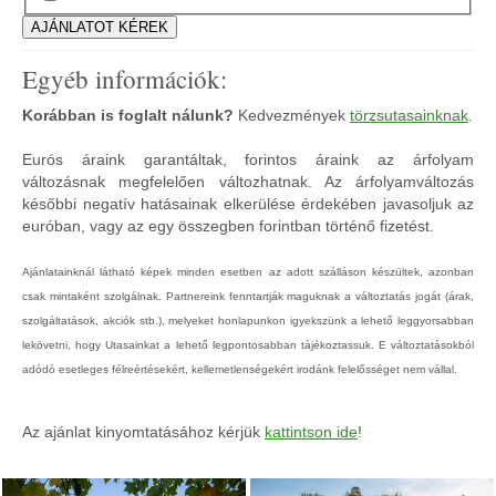
Egyéb információk:
Korábban is foglalt nálunk?
Kedvezmények
törzsutasainknak
.
Eurós áraink garantáltak, forintos áraink az árfolyam
változásnak megfelelően változhatnak. Az árfolyamváltozás
későbbi negatív hatásainak elkerülése érdekében javasoljuk az
euróban, vagy az egy összegben forintban történő fizetést.
Ajánlatainknál látható képek minden esetben az adott szálláson készültek, azonban
csak mintaként szolgálnak. Partnereink fenntartják maguknak a változtatás jogát (árak,
szolgáltatások, akciók stb.), melyeket honlapunkon igyekszünk a lehető leggyorsabban
lekövetni, hogy Utasainkat a lehető legpontosabban tájékoztassuk. E változtatásokból
adódó esetleges félreértésekért, kellemetlenségekért irodánk felelősséget nem vállal.
Az ajánlat kinyomtatásához kérjük
kattintson ide
!