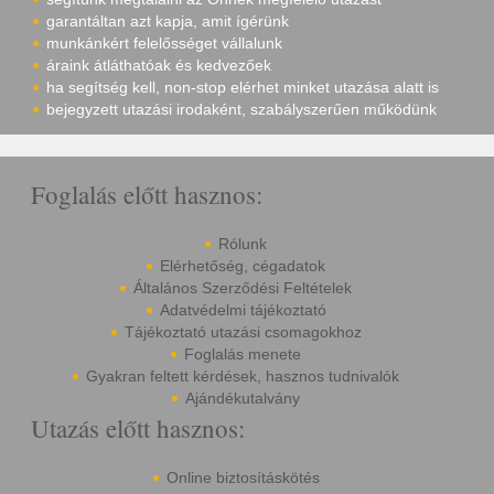
garantáltan azt kapja, amit ígérünk
munkánkért felelősséget vállalunk
áraink átláthatóak és kedvezőek
ha segítség kell, non-stop elérhet minket utazása alatt is
bejegyzett utazási irodaként, szabályszerűen működünk
Foglalás előtt hasznos:
Rólunk
Elérhetőség, cégadatok
Általános Szerződési Feltételek
Adatvédelmi tájékoztató
Tájékoztató utazási csomagokhoz
Foglalás menete
Gyakran feltett kérdések, hasznos tudnivalók
Ajándékutalvány
Utazás előtt hasznos:
Online biztosításkötés