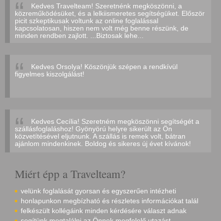
Kedves Travelteam! Szeretnénk megköszönni, a
közreműködésüket, és a lelkiismeretes segítségüket. Először
picit szkeptikusak voltunk az online foglalással
kapcsolatosan, hiszen nem volt még benne részünk, de
minden rendben zajlott. ...Biztosak lehe...
Kedves Orsolya! Köszönjük szépen a rendkívül
figyelmes kiszolgálást!
Kedves Cecília! Szeretném megköszönni segítségét a
szállásfoglaláshoz! Gyönyörú helyre sikerült az Ön
közvetítésével eljutnunk. A szállás is remek volt, bátran
ajánlom mindenkinek. Boldog és sikeres új évet kívánok!
Miért épp a Travelteam?
velünk foglalását gyorsan és egyszerűen intézheti
honlapunkon megbízható és részletes információkat talál
felkészült kollégáink minden kérdésére választ adnak
segítünk megtalálni az Önnek megfelelő utazást