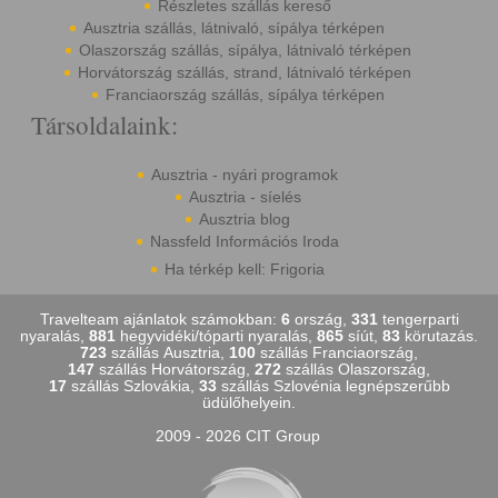
Részletes szállás kereső
Ausztria szállás, látnivaló, sípálya térképen
Olaszország szállás, sípálya, látnivaló térképen
Horvátország szállás, strand, látnivaló térképen
Franciaország szállás, sípálya térképen
Társoldalaink:
Ausztria - nyári programok
Ausztria - síelés
Ausztria blog
Nassfeld Információs Iroda
Ha térkép kell: Frigoria
Travelteam ajánlatok számokban:
6
ország,
331
tengerparti
nyaralás,
881
hegyvidéki/tóparti nyaralás,
865
síút,
83
körutazás.
723
szállás Ausztria,
100
szállás Franciaország,
147
szállás Horvátország,
272
szállás Olaszország,
17
szállás Szlovákia,
33
szállás Szlovénia legnépszerűbb
üdülőhelyein.
2009 - 2026 CIT Group