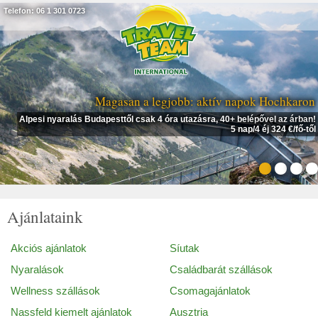
Telefon: 06 1 301 0723
Magasan a legjobb: aktív napok Hochkaron
Alpesi nyaralás Budapesttől csak 4 óra utazásra, 40+ belépővel az árban!
5 nap/4 éj 324 €/fő-től
Ajánlataink
Akciós ajánlatok
Síutak
Nyaralások
Családbarát szállások
Wellness szállások
Csomagajánlatok
Nassfeld kiemelt ajánlatok
Ausztria