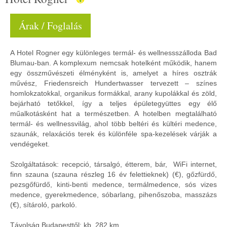
Árak / Foglalás
A Hotel Rogner egy különleges termál- és wellnessszálloda Bad
Blumau-ban. A komplexum nemcsak hotelként működik, hanem
egy összművészeti élményként is, amelyet a híres osztrák
művész, Friedensreich Hundertwasser tervezett – színes
homlokzatokkal, organikus formákkal, arany kupolákkal és zöld,
bejárható tetőkkel, így a teljes épületegyüttes egy élő
műalkotásként hat a természetben. A hotelben megtalálható
termál- és wellnessvilág, ahol több beltéri és kültéri medence,
szaunák, relaxációs terek és különféle spa-kezelések várják a
vendégeket.
Szolgáltatások: recepció, társalgó, étterem, bár, WiFi internet,
finn szauna (szauna részleg 16 év felettieknek) (€), gőzfürdő,
pezsgőfürdő, kinti-benti medence, termálmedence, sós vizes
medence, gyerekmedence, sóbarlang, pihenőszoba, masszázs
(€), sítároló, parkoló.
Távolság Budapesttől: kb. 282 km