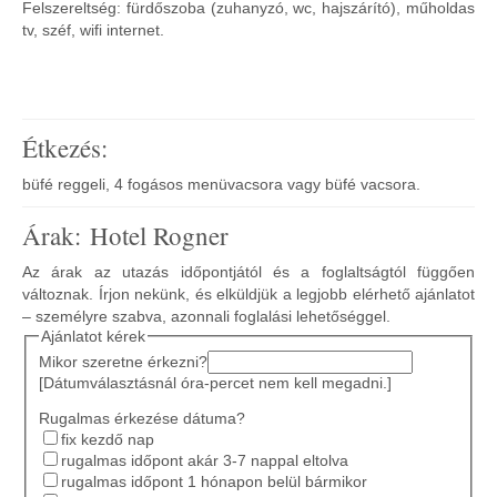
Felszereltség: fürdőszoba (zuhanyzó, wc, hajszárító), műholdas
tv, széf, wifi internet.
Étkezés:
büfé reggeli, 4 fogásos menüvacsora vagy büfé vacsora.
Árak: Hotel Rogner
Az árak az utazás időpontjától és a foglaltságtól függően
változnak. Írjon nekünk, és elküldjük a legjobb elérhető ajánlatot
– személyre szabva, azonnali foglalási lehetőséggel.
Ajánlatot kérek
Mikor szeretne érkezni?
[Dátumválasztásnál óra-percet nem kell megadni.]
Rugalmas érkezése dátuma?
fix kezdő nap
rugalmas időpont akár 3-7 nappal eltolva
rugalmas időpont 1 hónapon belül bármikor