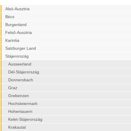
Alsó-Ausztria
Bécs
Burgenland
Felső-Ausztria
Karintia
Salzburger Land
Stájerország
Ausseerland
Dél-Stájerország
Donnersbach
Graz
Grebenzen
Hochsteiermark
Hohentauern
Kelet-Stájerország
Krakautal