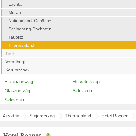
Lachtal
Murau
Nationalpark Gesäuse
Schladming-Dachstein
Tauplitz
Thermenland
Tirol
Vorarlberg
Körutazások
Franciaország
Horvátország
Olaszország
Szlovákia
Szlovénia
Ausztria
Stájerország
Thermenland
Hotel Rogner
Hotel Rogner