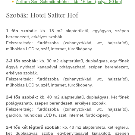
Zell am See-Schmittenhöhe - kb. 16 km (pálya: 80 km)
Szobák: Hotel Saliter Hof
1 fős szobák:
kb. 18 m2 alapterületű, egyágyas, szépen
berendezett, erkélyes szobák.
Felszereltség: fürdőszoba (zuhanyzó/kád, wc, hajszárító),
műholdas LCD tv, széf, internet, fürdőköpeny.
2-3 fős szobák:
kb. 30 m2 alapterületű, duplaágyas, egy főnek
ággyá nyitható kanapéval pótágyazható, szépen berendezett,
erkélyes szobák.
Felszereltség: fürdőszoba (zuhanyzó/kád, wc, hajszárító),
műholdas LCD tv, széf, internet, fürdőköpeny.
2-4 fős szobák:
kb. 40 m2 alapterületű, duplaágyas, két főnek
pótágyazható, szépen berendezett, erkélyes szobák.
Felszereltség: fürdőszoba (zuhanyzó/kád, wc, hajszárító),
gardrób, műholdas LCD tv, széf, internet, fürdőköpeny.
2-4 fős két légterű szobák:
kb. 48 m2 alapterületű, két légterű,
két duplaágyas szoba egybenyitásával kialakított, szépen