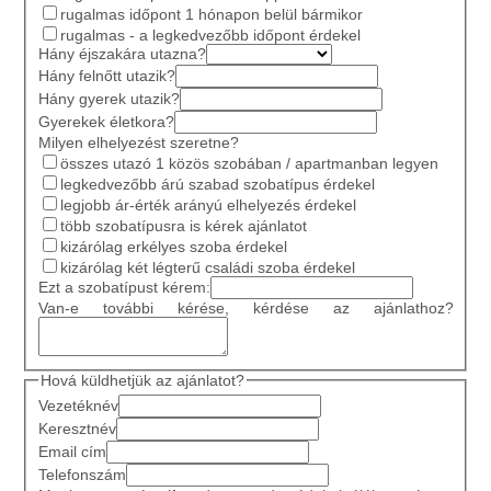
rugalmas időpont 1 hónapon belül bármikor
rugalmas - a legkedvezőbb időpont érdekel
Hány éjszakára utazna?
Hány felnőtt utazik?
Hány gyerek utazik?
Gyerekek életkora?
Milyen elhelyezést szeretne?
összes utazó 1 közös szobában / apartmanban legyen
legkedvezőbb árú szabad szobatípus érdekel
legjobb ár-érték arányú elhelyezés érdekel
több szobatípusra is kérek ajánlatot
kizárólag erkélyes szoba érdekel
kizárólag két légterű családi szoba érdekel
Ezt a szobatípust kérem:
Van-e további kérése, kérdése az ajánlathoz?
Hová küldhetjük az ajánlatot?
Vezetéknév
Keresztnév
Email cím
Telefonszám