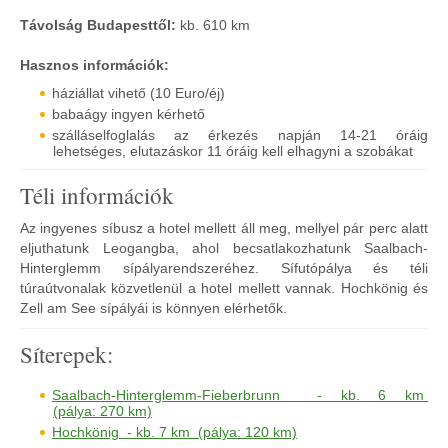
Távolság Budapesttől:
kb. 610 km
Hasznos információk:
háziállat vihető (10 Euro/éj)
babaágy ingyen kérhető
szálláselfoglalás az érkezés napján 14-21 óráig
lehetséges, elutazáskor 11 óráig kell elhagyni a szobákat
Téli információk
Az ingyenes síbusz a hotel mellett áll meg, mellyel pár perc alatt
eljuthatunk Leogangba, ahol becsatlakozhatunk Saalbach-
Hinterglemm sípályarendszeréhez. Sífutópálya és téli
túraútvonalak közvetlenül a hotel mellett vannak. Hochkönig és
Zell am See sípályái is könnyen elérhetők.
Síterepek:
Saalbach-Hinterglemm-Fieberbrunn - kb. 6 km
(pálya: 270 km)
Hochkönig - kb. 7 km (pálya: 120 km)