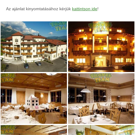
Az ajánlat kinyomtatásához kérjük
kattintson ide
!