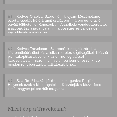
Kedves Orsolya! Szeretném kifejezni köszönetemet
ezért a csodás hétért, amit családom - három generáció -
együtt tölthetett el Ramsauban. A szálloda vendégszeretete,
a szobák tisztasága, valamint a bőséges és változatos,
ínycsiklandó ételek mind h...
Kedves Travelteam! Szeretnénk megköszönni, a
közreműködésüket, és a lelkiismeretes segítségüket. Először
picit szkeptikusak voltunk az online foglalással
kapcsolatosan, hiszen nem volt még benne részünk, de
minden rendben zajlott. ...Biztosak lehe...
Szia Reni! Igazán jól éreztük magunkat Roglán.
Helyesek azok a kis bungalók. ...Köszönjük a közvetítést,
ismét nagyon jól éreztük magunkat!
Miért épp a Travelteam?