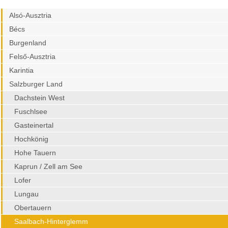
Alsó-Ausztria
Bécs
Burgenland
Felső-Ausztria
Karintia
Salzburger Land
Dachstein West
Fuschlsee
Gasteinertal
Hochkönig
Hohe Tauern
Kaprun / Zell am See
Lofer
Lungau
Obertauern
Saalbach-Hinterglemm