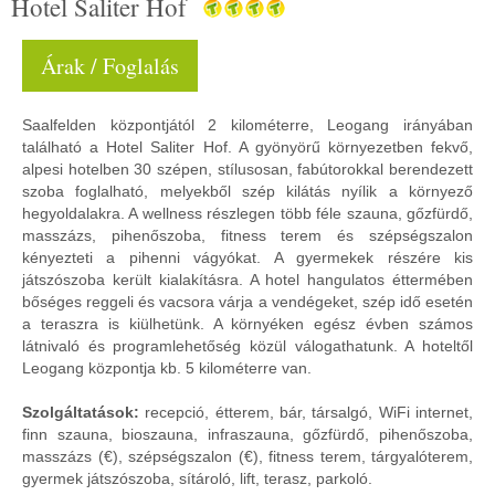
Hotel Saliter Hof
Árak / Foglalás
Saalfelden központjától 2 kilométerre, Leogang irányában
található a Hotel Saliter Hof. A gyönyörű környezetben fekvő,
alpesi hotelben 30 szépen, stílusosan, fabútorokkal berendezett
szoba foglalható, melyekből szép kilátás nyílik a környező
hegyoldalakra. A wellness részlegen több féle szauna, gőzfürdő,
masszázs, pihenőszoba, fitness terem és szépségszalon
kényezteti a pihenni vágyókat. A gyermekek részére kis
játszószoba került kialakításra. A hotel hangulatos éttermében
bőséges reggeli és vacsora várja a vendégeket, szép idő esetén
a teraszra is kiülhetünk. A környéken egész évben számos
látnivaló és programlehetőség közül válogathatunk. A hoteltől
Leogang központja kb. 5 kilométerre van.
Szolgáltatások:
recepció, étterem, bár, társalgó, WiFi internet,
finn szauna, bioszauna, infraszauna, gőzfürdő, pihenőszoba,
masszázs (€), szépségszalon (€), fitness terem, tárgyalóterem,
gyermek játszószoba, sítároló, lift, terasz, parkoló.