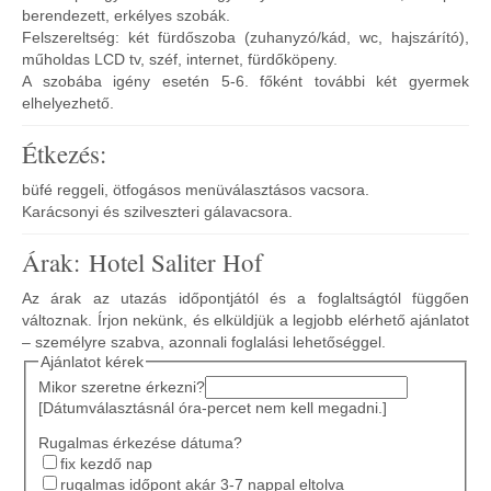
berendezett, erkélyes szobák.
Felszereltség: két fürdőszoba (zuhanyzó/kád, wc, hajszárító),
műholdas LCD tv, széf, internet, fürdőköpeny.
A szobába igény esetén 5-6. főként további két gyermek
elhelyezhető.
Étkezés:
büfé reggeli, ötfogásos menüválasztásos vacsora.
Karácsonyi és szilveszteri gálavacsora.
Árak: Hotel Saliter Hof
Az árak az utazás időpontjától és a foglaltságtól függően
változnak. Írjon nekünk, és elküldjük a legjobb elérhető ajánlatot
– személyre szabva, azonnali foglalási lehetőséggel.
Ajánlatot kérek
Mikor szeretne érkezni?
[Dátumválasztásnál óra-percet nem kell megadni.]
Rugalmas érkezése dátuma?
fix kezdő nap
rugalmas időpont akár 3-7 nappal eltolva