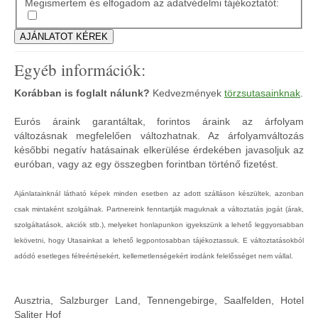
Megismertem és elfogadom az adatvédelmi tájékoztatót:
Egyéb információk:
Korábban is foglalt nálunk?
Kedvezmények
törzsutasainknak
.
Eurós áraink garantáltak, forintos áraink az árfolyam
változásnak megfelelően változhatnak. Az árfolyamváltozás
későbbi negatív hatásainak elkerülése érdekében javasoljuk az
euróban, vagy az egy összegben forintban történő fizetést.
Ajánlatainknál látható képek minden esetben az adott szálláson készültek, azonban
csak mintaként szolgálnak. Partnereink fenntartják maguknak a változtatás jogát (árak,
szolgáltatások, akciók stb.), melyeket honlapunkon igyekszünk a lehető leggyorsabban
lekövetni, hogy Utasainkat a lehető legpontosabban tájékoztassuk. E változtatásokból
adódó esetleges félreértésekért, kellemetlenségekért irodánk felelősséget nem vállal.
Ausztria, Salzburger Land, Tennengebirge, Saalfelden, Hotel
Saliter Hof