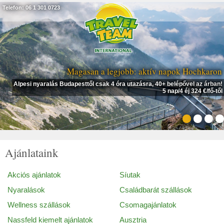
Telefon: 06 1 301 0723
Magasan a legjobb: aktív napok Hochkaron
Alpesi nyaralás Budapesttől csak 4 óra utazásra, 40+ belépővel az árban!
5 nap/4 éj 324 €/fő-től
Ajánlataink
Akciós ajánlatok
Síutak
Nyaralások
Családbarát szállások
Wellness szállások
Csomagajánlatok
Nassfeld kiemelt ajánlatok
Ausztria