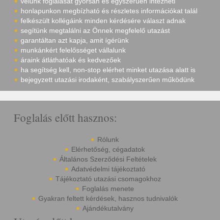
velünk foglalását gyorsan és egyszerűen intézheti
honlapunkon megbízható és részletes információkat talál
felkészült kollégáink minden kérdésére választ adnak
segítünk megtalálni az Önnek megfelelő utazást
garantáltan azt kapja, amit ígérünk
munkánkért felelősséget vállalunk
áraink átláthatóak és kedvezőek
ha segítség kell, non-stop elérhet minket utazása alatt is
bejegyzett utazási irodaként, szabályszerűen működünk
Foglalás előtt hasznos:
Rólunk
Elérhetőség, cégadatok
Általános Szerződési Feltételek
Adatvédelmi tájékoztató
Tájékoztató utazási csomagokhoz
Foglalás menete
Gyakran feltett kérdések, hasznos tudnivalók
Ajándékutalvány