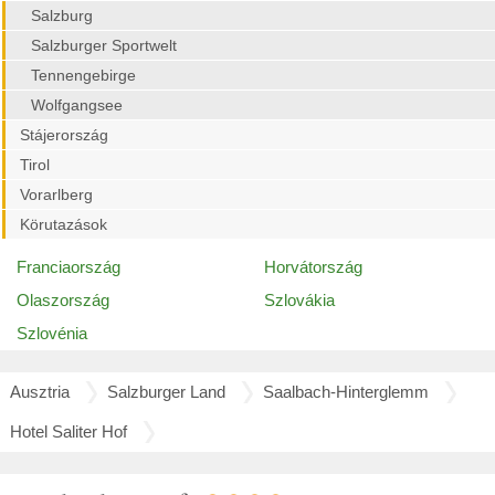
Salzburg
Salzburger Sportwelt
Tennengebirge
Wolfgangsee
Stájerország
Tirol
Vorarlberg
Körutazások
Franciaország
Horvátország
Olaszország
Szlovákia
Szlovénia
Ausztria
Salzburger Land
Saalbach-Hinterglemm
Hotel Saliter Hof