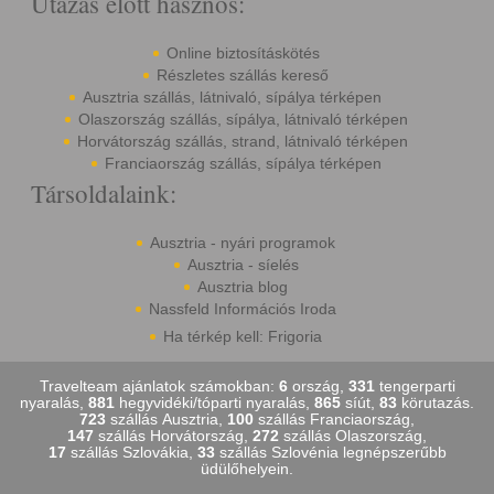
Utazás előtt hasznos:
Online biztosításkötés
Részletes szállás kereső
Ausztria szállás, látnivaló, sípálya térképen
Olaszország szállás, sípálya, látnivaló térképen
Horvátország szállás, strand, látnivaló térképen
Franciaország szállás, sípálya térképen
Társoldalaink:
Ausztria - nyári programok
Ausztria - síelés
Ausztria blog
Nassfeld Információs Iroda
Ha térkép kell: Frigoria
Travelteam ajánlatok számokban:
6
ország,
331
tengerparti
nyaralás,
881
hegyvidéki/tóparti nyaralás,
865
síút,
83
körutazás.
723
szállás Ausztria,
100
szállás Franciaország,
147
szállás Horvátország,
272
szállás Olaszország,
17
szállás Szlovákia,
33
szállás Szlovénia legnépszerűbb
üdülőhelyein.