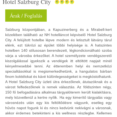
Hotel Salzburg City
Árak / Foglalás
Salzburg központjában, a Kapuzinerberg és a Mirabell-kert
közelében található az NH hotelláncot képviselő Hotel Salzburg
City. A felújított hotelbe lépve modern és letisztult látvány tárul
elénk, ezt tükrözi az épület többi helyisége is. A hatszintes
hotelben 140 stílusosan berendezett, légkondicionálható szoba
várja a városba érkezőket. A hotel személyzete vendégszerető
kiszolgálással igyekszik a vendégek itt eltöltött napjait minél
kényelmesebbé tenni. Az étteremben helyi és nemzetközi
specialitásokkal is megismerkedhetünk, a hangulatos bárban
finom koktélokat és kávé különlegességeket is megkóstolhatunk.
A Hotel Salzburg City üzleti útra érkezőknek, átutazóknak és a
várost felfedezőknek is remek választás. Az földszinten négy,
150 fő befogadására alkalmas tárgyalóterem került kialakításra,
mely közvetlenül a kertre nyílik. Ha egy kimerítő tárgyalás vagy
városnézés után egy kis feltöltődésre vágyunk, esetleg egy
hűvös napot fogunk ki és nincs kedvünk nekivágni a városnak,
akkor érdemes betekinteni a kis wellness részlegbe. Kellemes