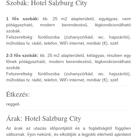
Szobák: Hotel Salzburg City
1 fős szobák:
kb. 25 m2 alapterületű, egyágyas, nem
pótágyazható, modern berendezésű, légkondicionálható
szobák.
Felszereltség: fürdőszoba (zuhanyzó/kád, wc, hajszárító),
műholdas tv, rádió, telefon, WiFi internet, minibár (€), széf.
2-3 fős szobák:
kb. 25 m2 alapterületű, kétágyas, részben egy
főnek pótágyazható, modern berendezésű, légkondicionálható
szobák.
Felszereltség: fürdőszoba (zuhanyzó/kád, wc, hajszárító),
műholdas tv, rádió, telefon, WiFi internet, minibár (€), széf.
Étkezés:
reggeli.
Árak: Hotel Salzburg City
Az árak az utazás időpontjától és a foglaltságtól függően
változnak. Írjon nekünk, és elküldjük a legjobb elérhető ajánlatot