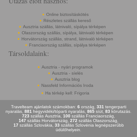
Utazás előtt hasznos:
Online biztosításkötés
Részletes szállás kereső
Ausztria szállás, látnivaló, sípálya térképen
Olaszország szállás, sípálya, látnivaló térképen
Horvátország szállás, strand, látnivaló térképen
Franciaország szállás, sípálya térképen
Társoldalaink:
Ausztria - nyári programok
Ausztria - síelés
Ausztria blog
Nassfeld Információs Iroda
Ha térkép kell: Frigoria
Travelteam ajánlatok számokban:
6
ország,
331
tengerparti
nyaralás,
881
hegyvidéki/tóparti nyaralás,
865
síút,
83
körutazás.
723
szállás Ausztria,
100
szállás Franciaország,
147
szállás Horvátország,
272
szállás Olaszország,
17
szállás Szlovákia,
33
szállás Szlovénia legnépszerűbb
üdülőhelyein.