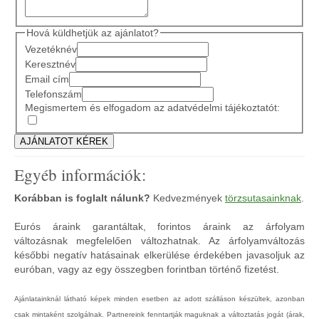
Hová küldhetjük az ajánlatot?
Vezetéknév
Keresztnév
Email cím
Telefonszám
Megismertem és elfogadom az adatvédelmi tájékoztatót:
Egyéb információk:
Korábban is foglalt nálunk?
Kedvezmények
törzsutasainknak
.
Eurós áraink garantáltak, forintos áraink az árfolyam
változásnak megfelelően változhatnak. Az árfolyamváltozás
későbbi negatív hatásainak elkerülése érdekében javasoljuk az
euróban, vagy az egy összegben forintban történő fizetést.
Ajánlatainknál látható képek minden esetben az adott szálláson készültek, azonban
csak mintaként szolgálnak. Partnereink fenntartják maguknak a változtatás jogát (árak,