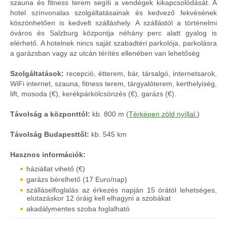
szauna és fitness terem segíti a vendégek kikapcsolódását. A
hotel színvonalas szolgáltatásainak és kedvező fekvésének
köszönhetően is kedvelt szálláshely. A szállástól a történelmi
óváros és Salzburg központja néhány perc alatt gyalog is
elérhető. A hotelnek nincs saját szabadtéri parkolója, parkolásra
a garázsban vagy az utcán térítés ellenében van lehetőség
Szolgáltatások:
recepció, étterem, bár, társalgó, internetsarok,
WiFi internet, szauna, fitness terem, tárgyalóterem, kerthelyiség,
lift, mosoda (€), kerékpárkölcsönzés (€), garázs (€).
Távolság a központtól:
kb. 800 m (
Térképen zöld nyíllal.
)
Távolság Budapesttől:
kb. 545 km
Hasznos információk:
háziállat vihető (€)
garázs bérelhető (17 Euro/nap)
szálláselfoglalás az érkezés napján 15 órától lehetséges,
elutazáskor 12 óráig kell elhagyni a szobákat
akadálymentes szoba foglalható