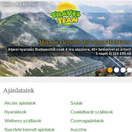
Telefon: 06 1 301 0723
Magasan a legjobb: aktív napok Hochkaron
Alpesi nyaralás Budapesttől csak 4 óra utazásra, 40+ belépővel az árban!
5 nap/4 éj 324 €/fő-től
Ajánlataink
Akciós ajánlatok
Síutak
Nyaralások
Családbarát szállások
Wellness szállások
Csomagajánlatok
Nassfeld kiemelt ajánlatok
Ausztria