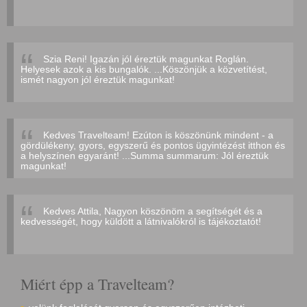
Szia Reni! Igazán jól éreztük magunkat Roglán.
Helyesek azok a kis bungalók. ...Köszönjük a közvetítést,
ismét nagyon jól éreztük magunkat!
Kedves Travelteam! Ezúton is köszönünk mindent - a
gördülékeny, gyors, egyszerű és pontos ügyintézést itthon és
a helyszínen egyaránt! ...Summa summarum: Jól éreztük
magunkat!
Kedves Attila, Nagyon köszönöm a segítségét és a
kedvességét, hogy küldött a látnivalókról is tájékoztatót!
Miért épp a Travelteam?