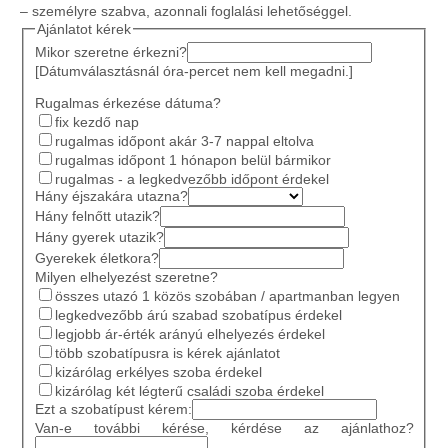
– személyre szabva, azonnali foglalási lehetőséggel.
Ajánlatot kérek
Mikor szeretne érkezni?
[Dátumválasztásnál óra-percet nem kell megadni.]
Rugalmas érkezése dátuma?
fix kezdő nap
rugalmas időpont akár 3-7 nappal eltolva
rugalmas időpont 1 hónapon belül bármikor
rugalmas - a legkedvezőbb időpont érdekel
Hány éjszakára utazna?
Hány felnőtt utazik?
Hány gyerek utazik?
Gyerekek életkora?
Milyen elhelyezést szeretne?
összes utazó 1 közös szobában / apartmanban legyen
legkedvezőbb árú szabad szobatípus érdekel
legjobb ár-érték arányú elhelyezés érdekel
több szobatípusra is kérek ajánlatot
kizárólag erkélyes szoba érdekel
kizárólag két légterű családi szoba érdekel
Ezt a szobatípust kérem:
Van-e további kérése, kérdése az ajánlathoz?