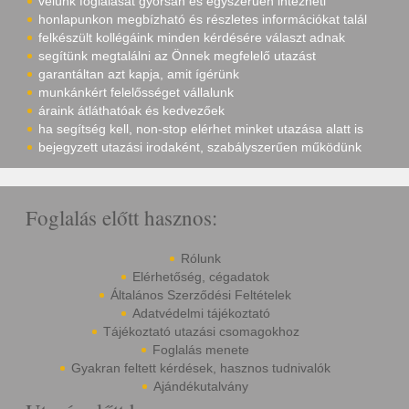
velünk foglalását gyorsan és egyszerűen intézheti
honlapunkon megbízható és részletes információkat talál
felkészült kollégáink minden kérdésére választ adnak
segítünk megtalálni az Önnek megfelelő utazást
garantáltan azt kapja, amit ígérünk
munkánkért felelősséget vállalunk
áraink átláthatóak és kedvezőek
ha segítség kell, non-stop elérhet minket utazása alatt is
bejegyzett utazási irodaként, szabályszerűen működünk
Foglalás előtt hasznos:
Rólunk
Elérhetőség, cégadatok
Általános Szerződési Feltételek
Adatvédelmi tájékoztató
Tájékoztató utazási csomagokhoz
Foglalás menete
Gyakran feltett kérdések, hasznos tudnivalók
Ajándékutalvány