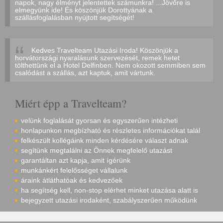
napok, nagy élményt jelentettek számunkra! ...Jövőre is
elmegyünk ide! És köszönjük Dorottyának a
szállásfoglalásban nyújtott segítségét!
Kedves Travelteam Utazási Iroda! Köszönjük a
horvátországi nyaralásunk szervezését, remek hetet
tölthettünk el a Hotel Delfinben. Nem okozott semmiben sem
csalódást a szállás, azt kaptuk, amit vártunk.
Miért épp a Travelteam?
velünk foglalását gyorsan és egyszerűen intézheti
honlapunkon megbízható és részletes információkat talál
felkészült kollégáink minden kérdésére választ adnak
segítünk megtalálni az Önnek megfelelő utazást
garantáltan azt kapja, amit ígérünk
munkánkért felelősséget vállalunk
áraink átláthatóak és kedvezőek
ha segítség kell, non-stop elérhet minket utazása alatt is
bejegyzett utazási irodaként, szabályszerűen működünk