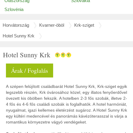
Olaszország
Szlovákia
Szlovénia
Horvátország
Kvarner-öböl
Krk-sziget
Hotel Sunny Krk
Hotel Sunny Krk
Árak / Foglalás
A szépen felújított családbarát Hotel Sunny Krk, Krk-sziget egyik
legszebb részén, Krk óvárosához közel, egy illatos fenyőerdővel
övezett kis öbölben fekszik. A hotelben 2-3 fős szobák, illetve 2-
4 fős és 4-6 fős családi szobák is foglalhatók. A hotel harmóniát,
nyugalmat, igazi kellemes életérzést sugároz. A Hotel Sunny Krk
egy kültéri medencével és panorámás kávézóterasszal is várja a
romantikus környezetre vágyó vendégeket.