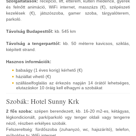
Szolgáltatások:
recepció, lift, étterem, kültéri medence, gyerek
és felnőtt animáció, WiFi internet, masszázs (€), szépészeti
kezelések (€), játszószoba, gamer szoba, tárgyalóterem,
parkoló.
Távolság Budapesttől:
kb. 545 km
Távolság a tengerparttól:
kb. 50 méterre kavicsos, sziklás,
kiépített strand.
Hasznos információk:
babaágy (1 éves korig) kérhető (€)
háziállat vihető (€)
szálláselfoglalás az érkezés napján 14 órától lehetséges,
elutazáskor 10 óráig kell elhagyni a szobákat
Szobák: Hotel Sunny Krk
2 fős szoba:
szépen berendezett, kb. 16-20 m2-es, kétágyas,
légkondicionált, park/parkoló vgy tenger oldali vagy tengerre
néző, részben erkélyes szobák.
Felszereltség: fürdőszoba (zuhanyzó, wc, hajszárító), telefon,
műholdas tv, WiFi internet.