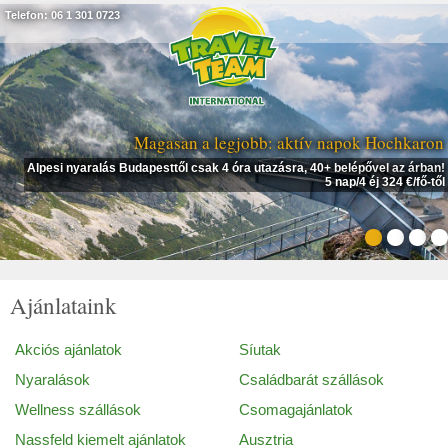
Telefon: 06 1 301 0723
Magasan a legjobb: aktív napok Hochkaron
Alpesi nyaralás Budapesttől csak 4 óra utazásra, 40+ belépővel az árban!
5 nap/4 éj 324 €/fő-től
Ajánlataink
Akciós ajánlatok
Síutak
Nyaralások
Családbarát szállások
Wellness szállások
Csomagajánlatok
Nassfeld kiemelt ajánlatok
Ausztria