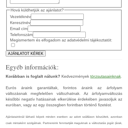
Hová küldhetjük az ajánlatot?
Vezetéknév
Keresztnév
Email cím
Telefonszám
Megismertem és elfogadom az adatvédelmi tájékoztatót:
Egyéb információk:
Korábban is foglalt nálunk?
Kedvezmények
törzsutasainknak
.
Eurós áraink garantáltak, forintos áraink az árfolyam
változásnak megfelelően változhatnak. Az árfolyamváltozás
későbbi negatív hatásainak elkerülése érdekében javasoljuk az
euróban, vagy az egy összegben forintban történő fizetést.
Ajánlatainknál látható képek minden esetben az adott szálláson készültek, azonban
csak mintaként szolgálnak. Partnereink fenntartják maguknak a változtatás jogát (árak,