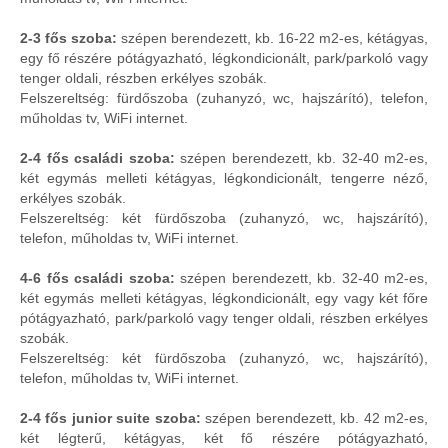
2-3 fős szoba:
szépen berendezett, kb. 16-22 m2-es, kétágyas,
egy fő részére pótágyazható, légkondicionált, park/parkoló vagy
tenger oldali, részben erkélyes szobák.
Felszereltség: fürdőszoba (zuhanyzó, wc, hajszárító), telefon,
műholdas tv, WiFi internet.
2-4 fős családi szoba:
szépen berendezett, kb. 32-40 m2-es,
két egymás melleti kétágyas, légkondicionált, tengerre néző,
erkélyes szobák.
Felszereltség: két fürdőszoba (zuhanyzó, wc, hajszárító),
telefon, műholdas tv, WiFi internet.
4-6 fős családi szoba:
szépen berendezett, kb. 32-40 m2-es,
két egymás melleti kétágyas, légkondicionált, egy vagy két főre
pótágyazható, park/parkoló vagy tenger oldali, részben erkélyes
szobák.
Felszereltség: két fürdőszoba (zuhanyzó, wc, hajszárító),
telefon, műholdas tv, WiFi internet.
2-4 fős junior suite szoba:
szépen berendezett, kb. 42 m2-es,
két légterű, kétágyas, két fő részére pótágyazható,