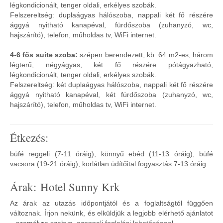
légkondicionált, tenger oldali, erkélyes szobák.
Felszereltség: duplaágyas hálószoba, nappali két fő részére
ággyá nyitható kanapéval, fürdőszoba (zuhanyzó, wc,
hajszárító), telefon, műholdas tv, WiFi internet.
4-6 fős suite szoba:
szépen berendezett, kb. 64 m2-es, három
légterű, négyágyas, két fő részére pótágyazható,
légkondicionált, tenger oldali, erkélyes szobák.
Felszereltség: két duplaágyas hálószoba, nappali két fő részére
ággyá nyitható kanapéval, két fürdőszoba (zuhanyzó, wc,
hajszárító), telefon, műholdas tv, WiFi internet.
Étkezés:
büfé reggeli (7-11 óráig), könnyű ebéd (11-13 óráig), büfé
vacsora (19-21 óráig), korlátlan üdítőital fogyasztás 7-13 óráig.
Árak: Hotel Sunny Krk
Az árak az utazás időpontjától és a foglaltságtól függően
változnak. Írjon nekünk, és elküldjük a legjobb elérhető ajánlatot