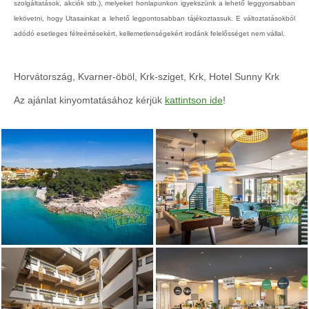
szolgáltatások, akciók stb.), melyeket honlapunkon igyekszünk a lehető leggyorsabban
lekövetni, hogy Utasainkat a lehető legpontosabban tájékoztassuk. E változtatásokból
adódó esetleges félreértésekért, kellemetlenségekért irodánk felelősséget nem vállal.
Horvátország, Kvarner-öböl, Krk-sziget, Krk, Hotel Sunny Krk
Az ajánlat kinyomtatásához kérjük
kattintson ide
!