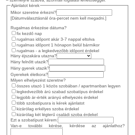
– személyre szabva, azonnali foglalási lehetőséggel.
Ajánlatot kérek
Mikor szeretne érkezni?
[Dátumválasztásnál óra-percet nem kell megadni.]
Rugalmas érkezése dátuma?
fix kezdő nap
rugalmas időpont akár 3-7 nappal eltolva
rugalmas időpont 1 hónapon belül bármikor
rugalmas - a legkedvezőbb időpont érdekel
Hány éjszakára utazna?
Hány felnőtt utazik?
Hány gyerek utazik?
Gyerekek életkora?
Milyen elhelyezést szeretne?
összes utazó 1 közös szobában / apartmanban legyen
legkedvezőbb árú szabad szobatípus érdekel
legjobb ár-érték arányú elhelyezés érdekel
több szobatípusra is kérek ajánlatot
kizárólag erkélyes szoba érdekel
kizárólag két légterű családi szoba érdekel
Ezt a szobatípust kérem:
Van-e további kérése, kérdése az ajánlathoz?