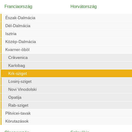
Franciaország
Horvátország
Észak-Dalmácia
Dél-Dalmácia
Isztria
Közép-Dalmácia
Kvarner-öböl
Crikvenica
Karlobag
Krk-sziget
Losinj-sziget
Novi Vinodolski
Opatija
Rab-sziget
Plitvicei-tavak
Körutazások