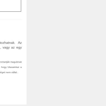
tozhatnak. Az
n, vagy az egy
fenntartják maguknak
, hogy Utasainkat a
éget nem vállal.