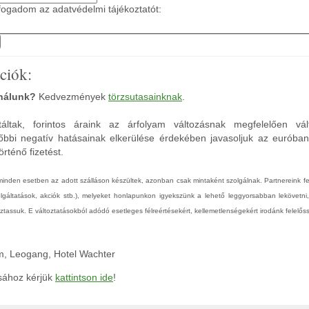
ogadom az adatvédelmi tájékoztatót:
ciók:
 nálunk?
Kedvezmények
törzsutasainknak
.
áltak, forintos áraink az árfolyam változásnak megfelelően vál
őbbi negatív hatásainak elkerülése érdekében javasoljuk az euróba
rténő fizetést.
 minden esetben az adott szálláson készültek, azonban csak mintaként szolgálnak. Partnereink 
zolgáltatások, akciók stb.), melyeket honlapunkon igyekszünk a lehető leggyorsabban lekövetni
tassuk. E változtatásokból adódó esetleges félreértésekért, kellemetlenségekért irodánk felelőss
m, Leogang, Hotel Wachter
ásához kérjük
kattintson ide
!