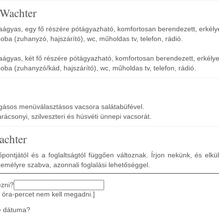
 Wachter
ágyas, egy fő részére pótágyazható, komfortosan berendezett, erkély
oba (zuhanyzó, hajszárító), wc, műholdas tv, telefon, rádió.
aágyas, két fő részére pótágyazható, komfortosan berendezett, erkély
oba (zuhanyzó/kád, hajszárító), wc, műholdas tv, telefon, rádió.
ogásos menüválasztásos vacsora salátabüfével.
rácsonyi, szilveszteri és húsvéti ünnepi vacsorát.
achter
pontjától és a foglaltságtól függően változnak. Írjon nekünk, és elkü
zemélyre szabva, azonnali foglalási lehetőséggel.
ezni?
 óra-percet nem kell megadni.]
e dátuma?