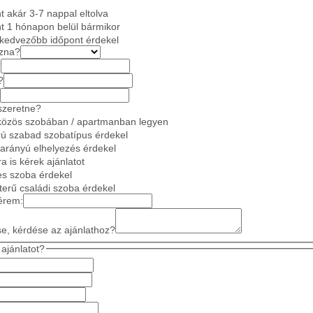
 akár 3-7 nappal eltolva
t 1 hónapon belül bármikor
gkedvezőbb időpont érdekel
azna?
?
?
szeretne?
közös szobában / apartmanban legyen
ú szabad szobatípus érdekel
 arányú elhelyezés érdekel
a is kérek ajánlatot
es szoba érdekel
gterű családi szoba érdekel
érem:
se, kérdése az ajánlathoz?
ajánlatot?