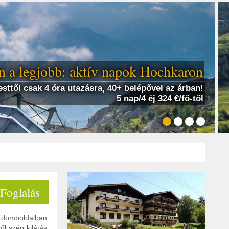
 a legjobb: aktív napok Hochkaron
sttől csak 4 óra utazásra, 40+ belépővel az árban!
5 nap/4 éj 324 €/fő-től
 Foglalás
 domboldalban
ől szép kilátás