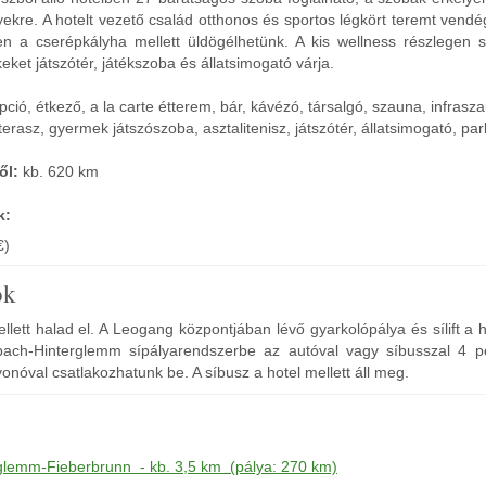
yekre. A hotelt vezető család otthonos és sportos légkört teremt vend
n a cserépkályha mellett üldögélhetünk. A kis wellness részlegen 
eket játszótér, játékszoba és állatsimogató várja.
ció, étkező, a la carte étterem, bár, kávézó, társalgó, szauna, infrasz
 terasz, gyermek játszószoba, asztalitenisz, játszótér, állatsimogató, par
ől:
kb. 620 km
k:
€)
ók
llett halad el. A Leogang központjában lévő gyarkolópálya és sílift a h
ach-Hinterglemm sípályarendszerbe az autóval vagy síbusszal 4 pe
onóval csatlakozhatunk be. A síbusz a hotel mellett áll meg.
glemm-Fieberbrunn - kb. 3,5 km (pálya: 270 km)