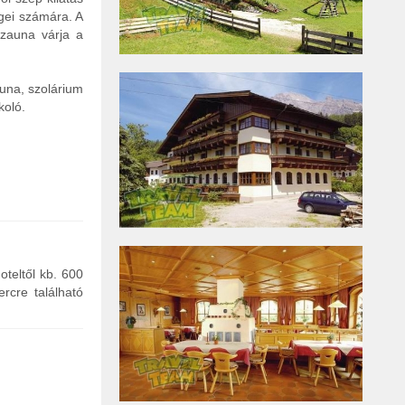
égei számára. A
szauna várja a
auna, szolárium
koló.
oteltől kb. 600
rcre található