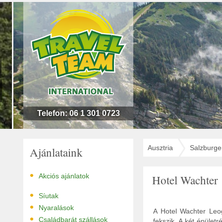
n
l
!
Telefon: 06 1 301 0723
Ausztria
Salzburge
Ajánlataink
•
Akciós ajánlatok
Hotel Wachter
•
Síutak
•
Nyaralások
A Hotel Wachter Leo
•
Családbarát szállások
fekszik. A két épület