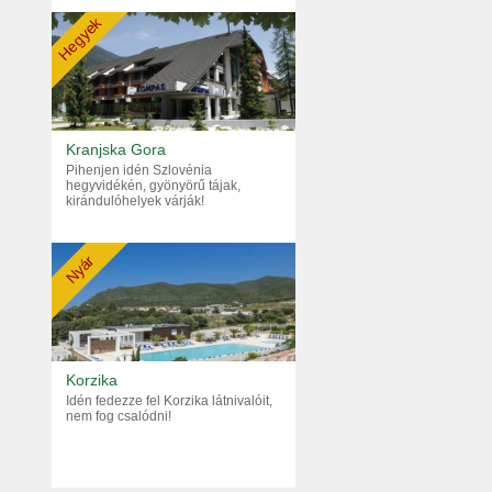
Hegyek
Kranjska Gora
Pihenjen idén Szlovénia
hegyvidékén, gyönyörű tájak,
kirándulóhelyek várják!
Nyár
Korzika
Idén fedezze fel Korzika látnivalóit,
nem fog csalódni!