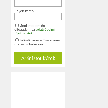
Egyéb kérés
Megismertem és
elfogadom az
adatvédelmi
tájékoztatót
Feliratkozom a Travelteam
utazások hírlevélre
Ajánlatot kérek