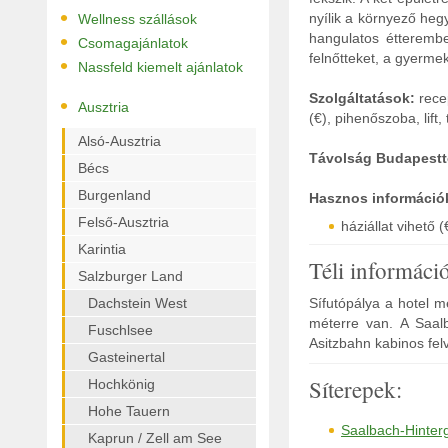
•
nyílik a környező heg
Wellness szállások
•
hangulatos étterembe
Csomagajánlatok
felnőtteket, a gyermek
•
Nassfeld kiemelt ajánlatok
Szolgáltatások:
recep
•
Ausztria
(€), pihenőszoba, lift,
Alsó-Ausztria
Távolság Budapestt
Bécs
Burgenland
Hasznos információ
Felső-Ausztria
háziállat vihető (
Karintia
Téli informáci
Salzburger Land
Dachstein West
Sífutópálya a hotel me
méterre van. A Saalb
Fuschlsee
Asitzbahn kabinos felv
Gasteinertal
Síterepek:
Hochkönig
Hohe Tauern
Saalbach-Hinter
Kaprun / Zell am See