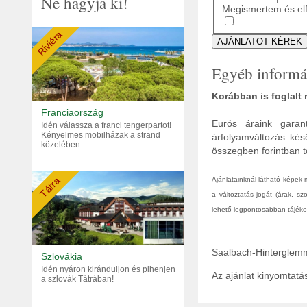
Ne hagyja ki!
Megismertem és elf
Riviéra
Egyéb informá
Korábban is foglalt
Franciaország
Eurós áraink garant
Idén válassza a franci tengerpartot!
Kényelmes mobilházak a strand
árfolyamváltozás kés
közelében.
összegben forintban tö
Tátra
Ajánlatainknál látható képek
a változtatás jogát (árak, s
lehető legpontosabban tájékoz
Saalbach-Hinterglem
Szlovákia
Idén nyáron kiránduljon és pihenjen
Az ajánlat kinyomtat
a szlovák Tátrában!