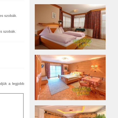
es szobák.
es szobák.
ldjük a legjobb