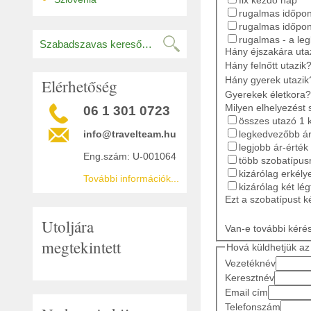
rugalmas időpont
rugalmas időpon
rugalmas - a le
Hány éjszakára ut
Hány felnőtt utazik
Hány gyerek utazik
Elérhetőség
Gyerekek életkora?
Milyen elhelyezést 
06 1 301 0723
összes utazó 1 
legkedvezőbb ár
info@travelteam.hu
legjobb ár-érték
Eng.szám: U-001064
több szobatípusr
kizárólag erkély
További információk...
kizárólag két lé
Ezt a szobatípust k
Utoljára
Van-e további kéré
megtekintett
Hová küldhetjük az 
Vezetéknév
Keresztnév
Email cím
Telefonszám