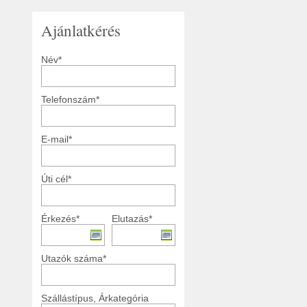
Ajánlatkérés
Név*
Telefonszám*
E-mail*
Úti cél*
Érkezés*
Elutazás*
Utazók száma*
Szállástípus, Árkategória