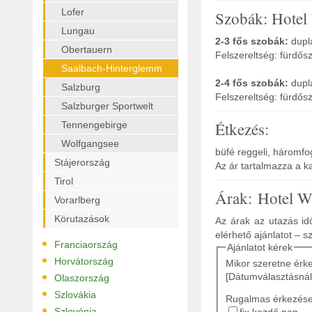
Lofer
Szobák: Hotel
Lungau
2-3 fős szobák:
dupla
Obertauern
Felszereltség: fürdősz
Saalbach-Hinterglemm
2-4 fős szobák:
dupl
Salzburg
Felszereltség: fürdősz
Salzburger Sportwelt
Étkezés:
Tennengebirge
Wolfgangsee
büfé reggeli, háromf
Stájerország
Az ár tartalmazza a ka
Tirol
Árak: Hotel W
Vorarlberg
Körutazások
Az árak az utazás idő
elérhető ajánlatot – s
•
Franciaország
Ajánlatot kérek
•
Horvátország
Mikor szeretne érk
•
[Dátumválasztásnál
Olaszország
•
Szlovákia
Rugalmas érkezés
•
Szlovénia
fix kezdő nap