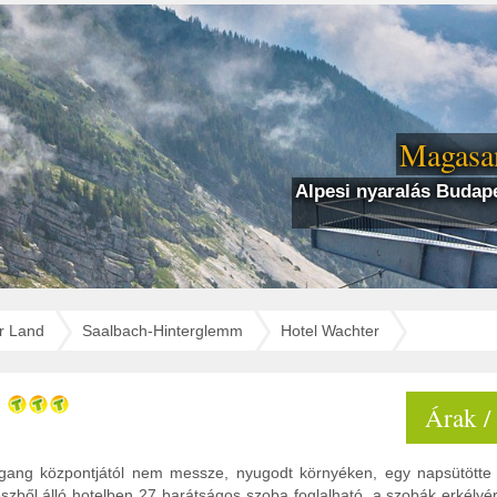
Magasan
Alpesi nyaralás Budape
r Land
Saalbach-Hinterglemm
Hotel Wachter
Árak /
gang központjától nem messze, nyugodt környéken, egy napsütötte
részből álló hotelben 27 barátságos szoba foglalható, a szobák erkélyér