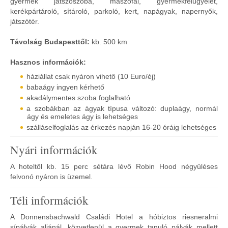
gyermek játszószoba, mászófal, gyermekfelügyelet,
kerékpártároló, sítároló, parkoló, kert, napágyak, napernyők,
játszótér.
Távolság Budapesttől:
kb. 500 km
Hasznos információk:
háziállat csak nyáron vihető (10 Euro/éj)
babaágy ingyen kérhető
akadálymentes szoba foglalható
a szobákban az ágyak típusa változó: duplaágy, normál
ágy és emeletes ágy is lehetséges
szálláselfoglalás az érkezés napján 16-20 óráig lehetséges
Nyári információk
A hoteltől kb. 15 perc sétára lévő Robin Hood négyüléses
felvonó nyáron is üzemel.
Téli információk
A Donnensbachwald Családi Hotel a hóbiztos riesneralmi
sípályák aljánál, közvetlenül a gyermek tanuló pályák mellett