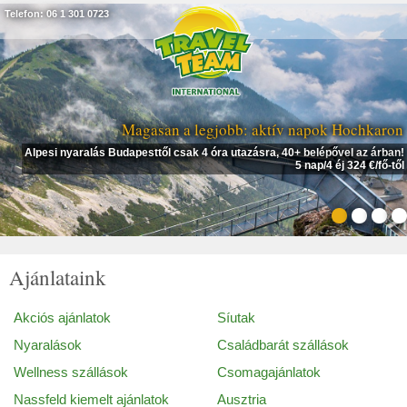
Telefon: 06 1 301 0723
Magasan a legjobb: aktív napok Hochkaron
Alpesi nyaralás Budapesttől csak 4 óra utazásra, 40+ belépővel az árban!
5 nap/4 éj 324 €/fő-től
Ajánlataink
Akciós ajánlatok
Síutak
Nyaralások
Családbarát szállások
Wellness szállások
Csomagajánlatok
Nassfeld kiemelt ajánlatok
Ausztria