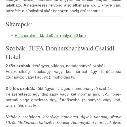
található. A négyüléses felvonó alsó állomása kb. 1 km-re van,
hazafelé a sípályáról akár egészen házig csúszhatunk.
Síterepek:
Riesneralm - kb. 150 m (pálya: 30 km)
Szobák: JUFA Donnersbachwald Családi
Hotel
2 fős szobák:
kétágyas, világos, nemdohányzó szobák.
Felszereltség: duplaágy vagy két normál ágy, fürdőszoba
(zuhanyzó vagy kád, wc), műholdas tv.
3-5 fős szobák:
többágyas, világos, nemdohányzó szobák.
Felszereltség: egy duplaágy vagy két normál ágy, 3-5. főnek
normál vagy emeletes ágy, fürdőszoba (zuhanyzó vagy kád,
wc), műholdas tv.
Néhány szobában kizárólag emeletes ágyak vannak, illetve
közös fürdőszoba tartozik hozzájuk. Amennyiben már csak ilyen