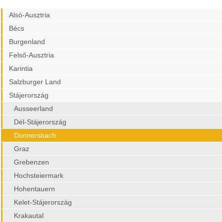
Alsó-Ausztria
Bécs
Burgenland
Felső-Ausztria
Karintia
Salzburger Land
Stájerország
Ausseerland
Dél-Stájerország
Donnersbach
Graz
Grebenzen
Hochsteiermark
Hohentauern
Kelet-Stájerország
Krakautal