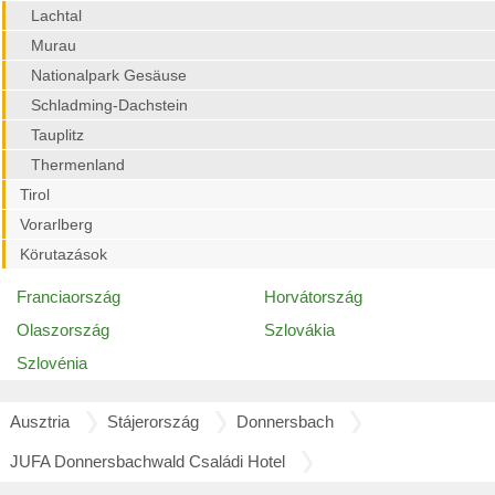
Lachtal
Murau
Nationalpark Gesäuse
Schladming-Dachstein
Tauplitz
Thermenland
Tirol
Vorarlberg
Körutazások
Franciaország
Horvátország
Olaszország
Szlovákia
Szlovénia
Ausztria
Stájerország
Donnersbach
JUFA Donnersbachwald Családi Hotel