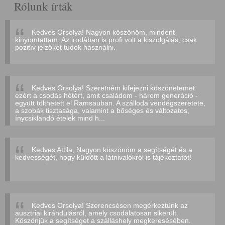
Rólunk írták
Kedves Orsolya! Nagyon köszönöm, mindent
kinyomtattam. Az irodában is profi volt a kiszolgálás, csak
pozitív jelzőket tudok használni.
Kedves Orsolya! Szeretném kifejezni köszönetemet
ezért a csodás hétért, amit családom - három generáció -
együtt tölthetett el Ramsauban. A szálloda vendégszeretete,
a szobák tisztasága, valamint a bőséges és változatos,
ínycsiklandó ételek mind h...
Kedves Attila, Nagyon köszönöm a segítségét és a
kedvességét, hogy küldött a látnivalókról is tájékoztatót!
Kedves Orsolya! Szerencsésen megérkeztünk az
ausztriai kirándulásról, amely csodálatosan sikerült.
Köszönjük a segítséget a szálláshely megkeresésében.