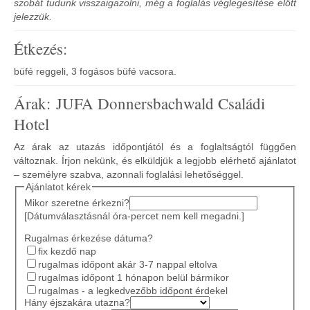
szobát tudunk visszaigazolni, még a foglalás véglegesítése előtt
jelezzük.
Étkezés:
büfé reggeli, 3 fogásos büfé vacsora.
Árak: JUFA Donnersbachwald Családi
Hotel
Az árak az utazás időpontjától és a foglaltságtól függően
változnak. Írjon nekünk, és elküldjük a legjobb elérhető ajánlatot
– személyre szabva, azonnali foglalási lehetőséggel.
Ajánlatot kérek
Mikor szeretne érkezni?
[Dátumválasztásnál óra-percet nem kell megadni.]
Rugalmas érkezése dátuma?
fix kezdő nap
rugalmas időpont akár 3-7 nappal eltolva
rugalmas időpont 1 hónapon belül bármikor
rugalmas - a legkedvezőbb időpont érdekel
Hány éjszakára utazna?