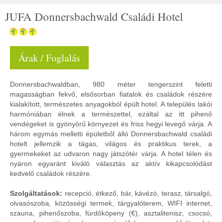
JUFA Donnersbachwald Családi Hotel
Árak / Foglalás
Donnersbachwaldban, 980 méter tengerszint feletti
magasságban fekvő, elsősorban fiatalok és családok részére
kialakított, természetes anyagokból épült hotel. A település lakói
harmóniában élnek a természettel, ezáltal az itt pihenő
vendégeket is gyönyörű környezet és friss hegyi levegő várja. A
három egymás melletti épületből álló Donnersbachwald családi
hotelt jellemzik a tágas, világos és praktikus terek, a
gyermekeket az udvaron nagy játszótér várja. A hotel télen és
nyáron egyaránt kiváló választás az aktív kikapcsolódást
kedvelő családok részére.
Szolgáltatások:
recepció, étkező, bár, kávézó, terasz, társalgó,
olvasószoba, közösségi termek, tárgyalóterem, WIFI internet,
szauna, pihenőszoba, fürdőköpeny (€), asztalitenisz, csocsó,