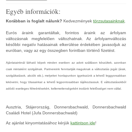
Egyéb információk:
Korábban is foglalt nálunk?
Kedvezmények
törzsutasainknak
.
Eurós áraink garantáltak, forintos áraink az árfolyam
változásnak megfelelően változhatnak. Az árfolyamváltozás
későbbi negatív hatásainak elkerülése érdekében javasoljuk az
euróban, vagy az egy összegben forintban történő fizetést.
Ajánlatainknál látható képek minden esetben az adott szálláson készültek, azonban
csak mintaként szolgálnak. Partnereink fenntartják maguknak a változtatás jogát (árak,
szolgáltatások, akciók stb.), melyeket honlapunkon igyekszünk a lehető leggyorsabban
lekövetni, hogy Utasainkat a lehető legpontosabban tájékoztassuk. E változtatásokból
adódó esetleges félreértésekért, kellemetlenségekért irodánk felelősséget nem vállal.
Ausztria, Stájerország, Donnersbachwald, Donnersbachwald
Családi Hotel (Jufa Donnersbachwald)
Az ajánlat kinyomtatásához kérjük
kattintson ide
!