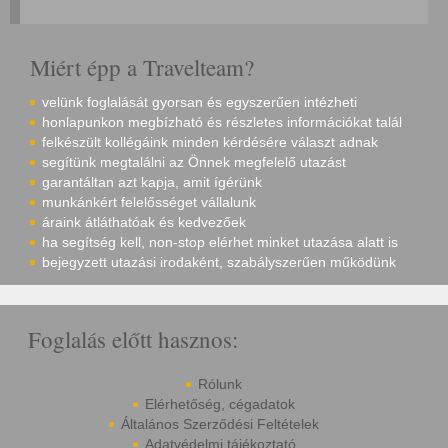
Miért épp a Travelteam?
velünk foglalását gyorsan és egyszerűen intézheti
honlapunkon megbízható és részletes információkat talál
felkészült kollégáink minden kérdésére választ adnak
segítünk megtalálni az Önnek megfelelő utazást
garantáltan azt kapja, amit ígérünk
munkánkért felelősséget vállalunk
áraink átláthatóak és kedvezőek
ha segítség kell, non-stop elérhet minket utazása alatt is
bejegyzett utazási irodaként, szabályszerűen működünk
Foglalás előtt hasznos:
Rólunk
Elérhetőség, cégadatok
Általános Szerződési Feltételek
Adatvédelmi tájékoztató