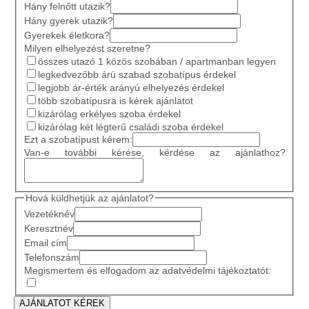
Hány felnőtt utazik?
Hány gyerek utazik?
Gyerekek életkora?
Milyen elhelyezést szeretne?
összes utazó 1 közös szobában / apartmanban legyen
legkedvezőbb árú szabad szobatípus érdekel
legjobb ár-érték arányú elhelyezés érdekel
több szobatípusra is kérek ajánlatot
kizárólag erkélyes szoba érdekel
kizárólag két légterű családi szoba érdekel
Ezt a szobatípust kérem:
Van-e további kérése, kérdése az ajánlathoz?
Hová küldhetjük az ajánlatot?
Vezetéknév
Keresztnév
Email cím
Telefonszám
Megismertem és elfogadom az adatvédelmi tájékoztatót: