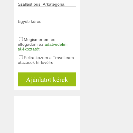
Szállástípus, Árkategória
Egyéb kérés
Megismertem és
elfogadom az
adatvédelmi
tájékoztatót
Feliratkozom a Travelteam
utazások hírlevélre
Ajánlatot kérek