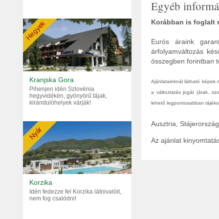
Egyéb informá
Korábban is foglalt
Hegyek
Eurós áraink garant
árfolyamváltozás kés
összegben forintban tö
Kranjska Gora
Ajánlatainknál látható képek
Pihenjen idén Szlovénia
a változtatás jogát (árak, s
hegyvidékén, gyönyörű tájak,
kirándulóhelyek várják!
lehető legpontosabban tájékoz
Ausztria, Stájerorsz
Nyár
Az ajánlat kinyomtat
Korzika
Idén fedezze fel Korzika látnivalóit,
nem fog csalódni!