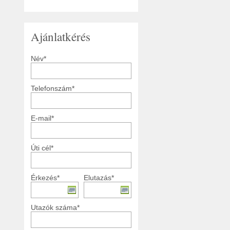
Ajánlatkérés
Név*
Telefonszám*
E-mail*
Úti cél*
Érkezés*
Elutazás*
Utazók száma*