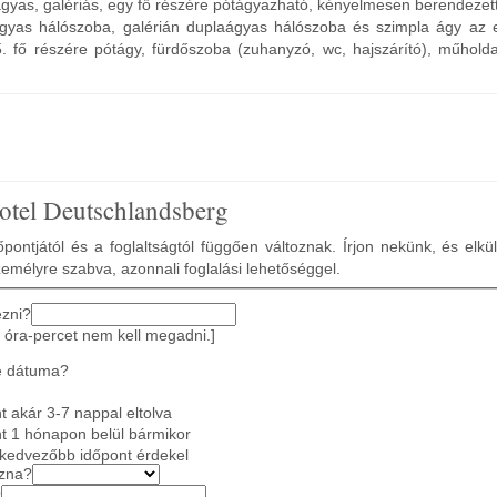
yas, galériás, egy fő részére pótágyazható, kényelmesen berendezet
ágyas hálószoba, galérián duplaágyas hálószoba és szimpla ágy az 
. fő részére pótágy, fürdőszoba (zuhanyzó, wc, hajszárító), műholdas
tel Deutschlandsberg
pontjától és a foglaltságtól függően változnak. Írjon nekünk, és elkü
zemélyre szabva, azonnali foglalási lehetőséggel.
ezni?
 óra-percet nem kell megadni.]
e dátuma?
 akár 3-7 nappal eltolva
t 1 hónapon belül bármikor
gkedvezőbb időpont érdekel
azna?
?