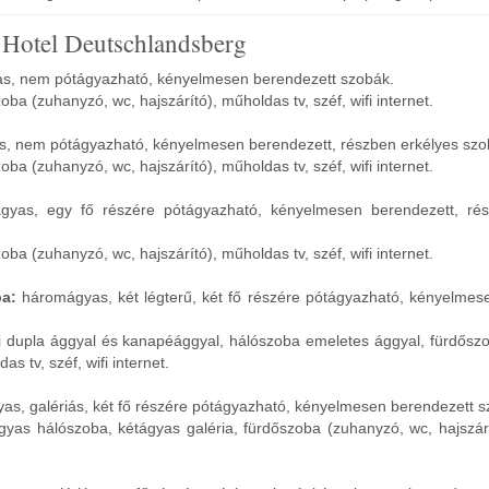
Hotel Deutschlandsberg
s, nem pótágyazható, kényelmesen berendezett szobák.
oba (zuhanyzó, wc, hajszárító), műholdas tv, széf, wifi internet.
, nem pótágyazható, kényelmesen berendezett, részben erkélyes szo
oba (zuhanyzó, wc, hajszárító), műholdas tv, széf, wifi internet.
gyas, egy fő részére pótágyazható, kényelmesen berendezett, rés
oba (zuhanyzó, wc, hajszárító), műholdas tv, széf, wifi internet.
ba:
háromágyas, két légterű, két fő részére pótágyazható, kényelmes
li dupla ággyal és kanapéággyal, hálószoba emeletes ággyal, fürdősz
as tv, széf, wifi internet.
as, galériás, két fő részére pótágyazható, kényelmesen berendezett s
ágyas hálószoba, kétágyas galéria, fürdőszoba (zuhanyzó, wc, hajszár