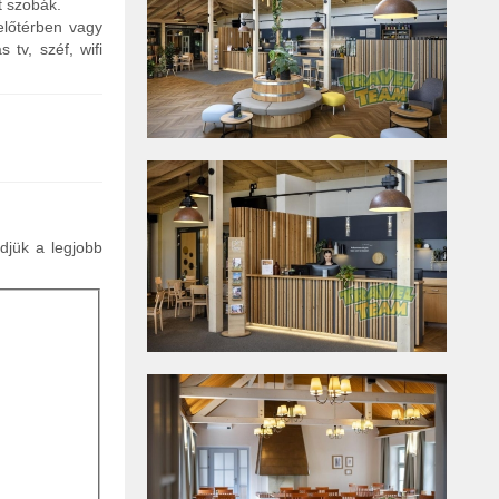
t szobák.
előtérben vagy
 tv, széf, wifi
ldjük a legjobb