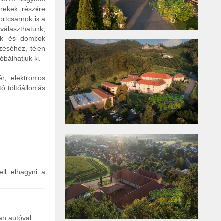
erekek részére
ortcsarnok is a
választhatunk,
yek és dombok
zéséhez, télen
bálhatjuk ki.
ér, elektromos
tó töltőállomás
ell elhagyni a
an autóval.