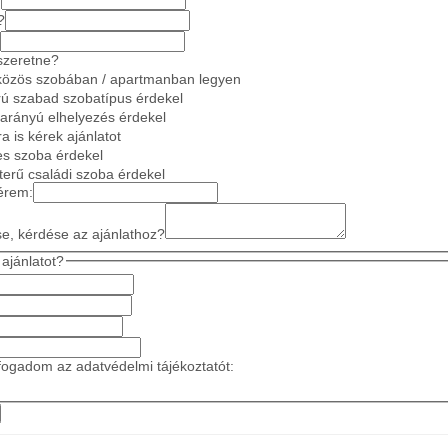
?
szeretne?
közös szobában / apartmanban legyen
ú szabad szobatípus érdekel
 arányú elhelyezés érdekel
a is kérek ajánlatot
es szoba érdekel
gterű családi szoba érdekel
érem:
se, kérdése az ajánlathoz?
ajánlatot?
ogadom az adatvédelmi tájékoztatót: