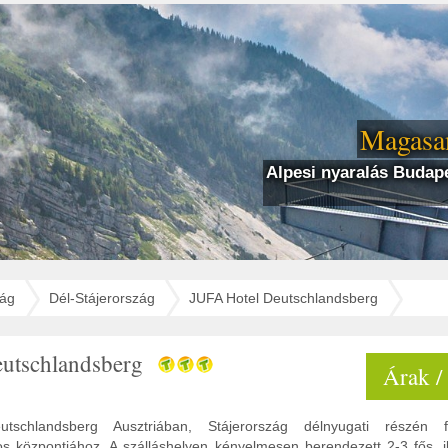
Magasan
Alpesi nyaralás Budape
zág
Dél-Stájerország
JUFA Hotel Deutschlandsberg
utschlandsberg
Árak /
chlandsberg Ausztriában, Stájerország délnyugati részén fe
s központjához. A szálláshelyen kényelmesen berendezett 2-3 fős, i