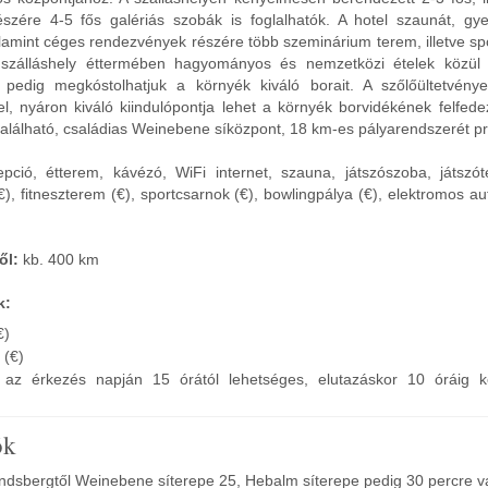
szére 4-5 fős galériás szobák is foglalhatók. A hotel szaunát, gy
alamint céges rendezvények részére több szeminárium terem, illetve sp
A szálláshely éttermében hagyományos és nemzetközi ételek közül 
 pedig megkóstolhatjuk a környék kiváló borait. A szőlőültetvén
l, nyáron kiváló kiindulópontja lehet a környék borvidékének felfede
található, családias Weinebene síközpont, 18 km-es pályarendszerét pró
pció, étterem, kávézó, WiFi internet, szauna, játszószoba, játszót
), fitneszterem (€), sportcsarnok (€), bowlingpálya (€), elektromos au
ől:
kb. 400 km
k:
€)
 (€)
ás az érkezés napján 15 órától lehetséges, elutazáskor 10 óráig k
ók
ndsbergtől Weinebene síterepe 25, Hebalm síterepe pedig 30 percre v