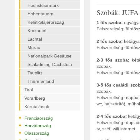
Hochsteiermark
Szobák: JUFA 
Hohentauern
Kelet-Stájerország
1 fős szoba:
egyágya
Felszereltség: fürdősz
Krakautal
Lachtal
2 fős szoba:
kétágyas
Murau
Felszereltség: fürdősz
Nationalpark Gesäuse
2-3 fős szoba:
kétá
Schladming-Dachstein
szobák.
Felszereltség: fürdősz
Tauplitz
Thermenland
3-5 fős családi szo
Tirol
szobák.
Felszereltség: nappa
Vorarlberg
wc, hajszárító), műhold
Körutazások
•
2-4 fős szoba:
kétágy
Franciaország
Felszereltség: dupla
•
Horvátország
tv, széf, wifi internet.
•
Olaszország