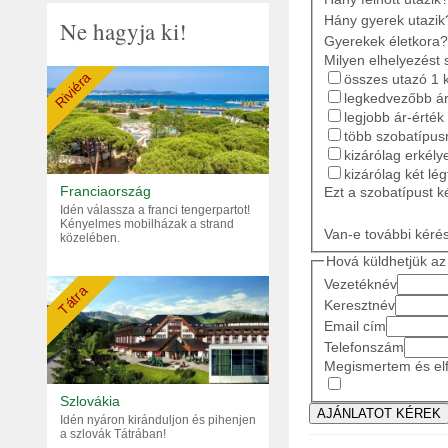
Hány gyerek utazik
Ne hagyja ki!
Gyerekek életkora?
Milyen elhelyezést 
Riviéra
összes utazó 1 
legkedvezőbb ár
legjobb ár-érték
több szobatípusr
kizárólag erkély
kizárólag két lé
Franciaország
Ezt a szobatípust k
Idén válassza a franci tengerpartot!
Kényelmes mobilházak a strand
Van-e további kéré
közelében.
Hová küldhetjük az 
Vezetéknév
Tátra
Keresztnév
Email cím
Telefonszám
Megismertem és elf
Szlovákia
Idén nyáron kiránduljon és pihenjen
a szlovák Tátrában!