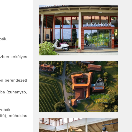
bák.
zben erkélyes
en berendezett
oba (zuhanyzó,
zobák.
ító), műholdas