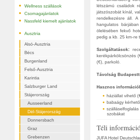
•
létszámú családok ré
Wellness szállások
•
játszószobát kínál, v
Csomagajánlatok
rendelkezésre áll. 
•
Nassfeld kiemelt ajánlatok
hangulatos bárjában
ölelésében fekvő hote
•
Ausztria
pedig a kb. 25 km-re 
Alsó-Ausztria
Szolgáltatások:
rece
Bécs
kerékpárkölcsönzés (€
Burgenland
(€), parkoló.
Felső-Ausztria
Távolság Budapestt
Karintia
Salzburger Land
Hasznos információ
Stájerország
háziállat vihető (
babaágy kérhető
Ausseerland
szálláselfoglal
Dél-Stájerország
szobákat
Donnersbach
Téli informáci
Graz
Grebenzen
JUFA Hotel Deutschla