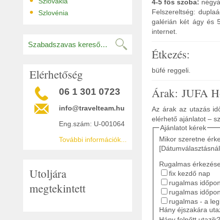
•
Szlovákia
4-5 fős szoba:
négyág
•
Felszereltség: dupla
Szlovénia
galérián két ágy és 5
internet.
Étkezés:
büfé reggeli.
Elérhetőség
Árak: JUFA Ho
06 1 301 0723
info@travelteam.hu
Az árak az utazás idő
elérhető ajánlatot – s
Eng.szám: U-001064
Ajánlatot kérek
Mikor szeretne érk
További információk...
[Dátumválasztásnál
Rugalmas érkezés
Utoljára
fix kezdő nap
rugalmas időpont
megtekintett
rugalmas időpon
rugalmas - a le
Hány éjszakára ut
Hány felnőtt utazik