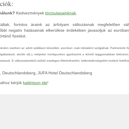
ciók:
 nálunk?
Kedvezmények
törzsutasainknak
.
áltak, forintos áraink az árfolyam változásnak megfelelően vál
őbbi negatív hatásainak elkerülése érdekében javasoljuk az euróba
rténő fizetést.
 minden esetben az adott szálláson készültek, azonban csak mintaként szolgálnak. Partnereink 
zolgáltatások, akciók stb.), melyeket honlapunkon igyekszünk a lehető leggyorsabban lekövetni
tassuk. E változtatásokból adódó esetleges félreértésekért, kellemetlenségekért irodánk felelőss
ág, Deutschlandsberg, JUFA Hotel Deutschlandsberg
ásához kérjük
kattintson ide
!