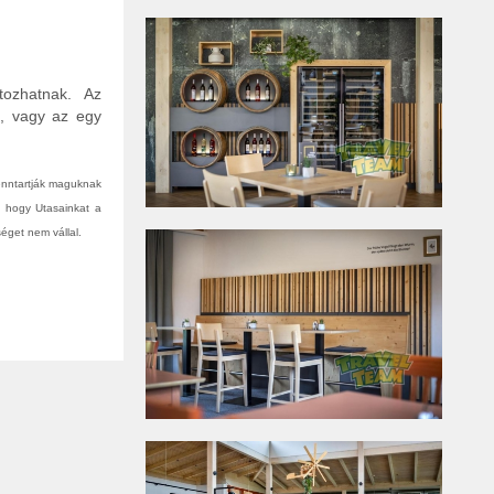
tozhatnak. Az
n, vagy az egy
fenntartják maguknak
, hogy Utasainkat a
éget nem vállal.