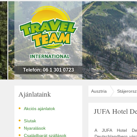
n
l
!
Telefon: 06 1 301 0723
Ausztria
Stájerors
Ajánlataink
•
Akciós ajánlatok
JUFA Hotel De
•
Síutak
•
Nyaralások
A JUFA Hotel Deuts
•
Családbarát szállások
Deutschlandberg váro