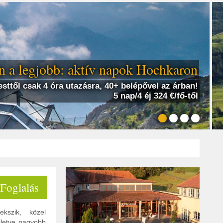
 a legjobb: aktív napok Hochkaron
sttől csak 4 óra utazásra, 40+ belépővel az árban!
5 nap/4 éj 324 €/fő-től
 Foglalás
kszik, közel
lletve nagyobb