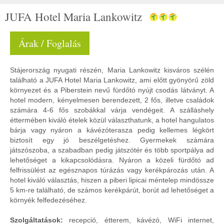
JUFA Hotel Maria Lankowitz
Árak / Foglalás
Stájerország nyugati részén, Maria Lankowitz kisváros szélén
található a JUFA Hotel Maria Lankowitz, ami előtt gyönyörű zöld
környezet és a Piberstein nevű fürdőtó nyújt csodás látványt. A
hotel modern, kényelmesen berendezett, 2 fős, illetve családok
számára 4-6 fős szobákkal várja vendégeit. A szálláshely
éttermében kiváló ételek közül választhatunk, a hotel hangulatos
bárja vagy nyáron a kávézóterasza pedig kellemes légkört
biztosít egy jó beszélgetéshez. Gyermekek számára
játszószoba, a szabadban pedig játszótér és több sportpálya ad
lehetőséget a kikapcsolódásra. Nyáron a közeli fürdőtó ad
felfrissülést az egésznapos túrázás vagy kerékpározás után. A
hotel kiváló választás, hiszen a piberi lipicai méntelep mindössze
5 km-re található, de számos kerékpárút, borút ad lehetőséget a
környék felfedezéséhez.
Szolgáltatások:
recepció, étterem, kávézó, WiFi internet,