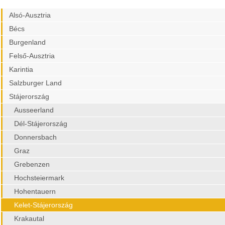
Alsó-Ausztria
Bécs
Burgenland
Felső-Ausztria
Karintia
Salzburger Land
Stájerország
Ausseerland
Dél-Stájerország
Donnersbach
Graz
Grebenzen
Hochsteiermark
Hohentauern
Kelet-Stájerország
Krakautal