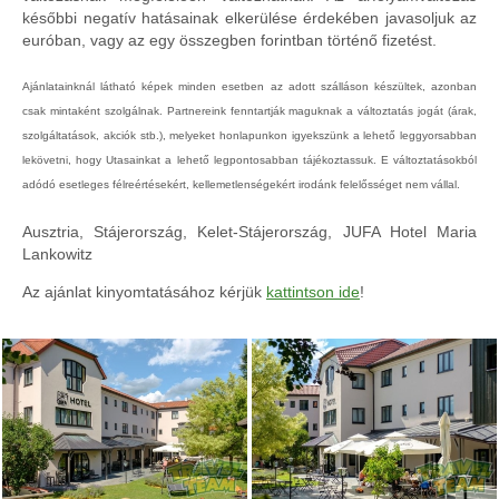
későbbi negatív hatásainak elkerülése érdekében javasoljuk az
euróban, vagy az egy összegben forintban történő fizetést.
Ajánlatainknál látható képek minden esetben az adott szálláson készültek, azonban
csak mintaként szolgálnak. Partnereink fenntartják maguknak a változtatás jogát (árak,
szolgáltatások, akciók stb.), melyeket honlapunkon igyekszünk a lehető leggyorsabban
lekövetni, hogy Utasainkat a lehető legpontosabban tájékoztassuk. E változtatásokból
adódó esetleges félreértésekért, kellemetlenségekért irodánk felelősséget nem vállal.
Ausztria, Stájerország, Kelet-Stájerország, JUFA Hotel Maria
Lankowitz
Az ajánlat kinyomtatásához kérjük
kattintson ide
!