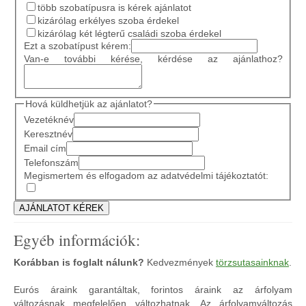
több szobatípusra is kérek ajánlatot
kizárólag erkélyes szoba érdekel
kizárólag két légterű családi szoba érdekel
Ezt a szobatípust kérem:
Van-e további kérése, kérdése az ajánlathoz?
Hová küldhetjük az ajánlatot?
Vezetéknév
Keresztnév
Email cím
Telefonszám
Megismertem és elfogadom az adatvédelmi tájékoztatót:
Egyéb információk:
Korábban is foglalt nálunk?
Kedvezmények
törzsutasainknak
.
Eurós áraink garantáltak, forintos áraink az árfolyam
változásnak megfelelően változhatnak. Az árfolyamváltozás