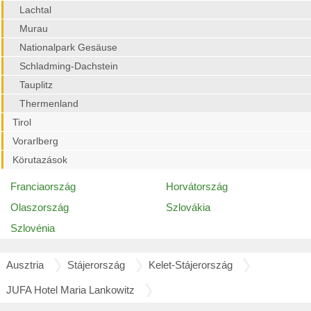
Lachtal
Murau
Nationalpark Gesäuse
Schladming-Dachstein
Tauplitz
Thermenland
Tirol
Vorarlberg
Körutazások
Franciaország
Horvátország
Olaszország
Szlovákia
Szlovénia
Ausztria
Stájerország
Kelet-Stájerország
JUFA Hotel Maria Lankowitz