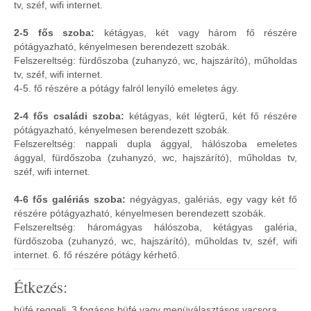
tv, széf, wifi internet.
2-5 fős szoba:
kétágyas, két vagy három fő részére
pótágyazható, kényelmesen berendezett szobák.
Felszereltség: fürdőszoba (zuhanyzó, wc, hajszárító), műholdas
tv, széf, wifi internet.
4-5. fő részére a pótágy falról lenyíló emeletes ágy.
2-4 fős családi szoba:
kétágyas, két légterű, két fő részére
pótágyazható, kényelmesen berendezett szobák.
Felszereltség: nappali dupla ággyal, hálószoba emeletes
ággyal, fürdőszoba (zuhanyzó, wc, hajszárító), műholdas tv,
széf, wifi internet.
4-6 fős galériás szoba:
négyágyas, galériás, egy vagy két fő
részére pótágyazható, kényelmesen berendezett szobák.
Felszereltség: háromágyas hálószoba, kétágyas galéria,
fürdőszoba (zuhanyzó, wc, hajszárító), műholdas tv, széf, wifi
internet. 6. fő részére pótágy kérhető.
Étkezés:
büfé reggeli, 3 fogásos büfé vagy menüválasztásos vacsora.