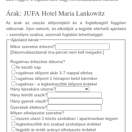
Árak: JUFA Hotel Maria Lankowitz
Az árak az utazás időpontjától és a foglaltságtól függően
változnak. Írjon nekünk, és elküldjük a legjobb elérhető ajánlatot
– személyre szabva, azonnali foglalási lehetőséggel.
Ajánlatot kérek
Mikor szeretne érkezni?
[Dátumválasztásnál óra-percet nem kell megadni.]
Rugalmas érkezése dátuma?
fix kezdő nap
rugalmas időpont akár 3-7 nappal eltolva
rugalmas időpont 1 hónapon belül bármikor
rugalmas - a legkedvezőbb időpont érdekel
Hány éjszakára utazna?
Hány felnőtt utazik?
Hány gyerek utazik?
Gyerekek életkora?
Milyen elhelyezést szeretne?
összes utazó 1 közös szobában / apartmanban legyen
legkedvezőbb árú szabad szobatípus érdekel
legjobb ár-érték arányú elhelyezés érdekel