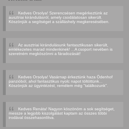
Kedves Orsolya! Szerencsésen megérkeztünk az
ausztriai kirándulásról, amely csodálatosan sikerült.
Köszönjük a segítséget a szálláshely megkeresésében.
Az ausztriai kirándulásunk fantasztikusan sikerült,
emlékezetes marad mindenkinek! ...A csoport nevében is
szeretném megköszönni a fáradozását!
Kedves Orsolya! Vasárnap érkeztünk haza Ödenhof
panzióból, ahol fantasztikus nyolc napot töltöttünk...
Köszönjük az ügyintézést, remélem még "találkozunk".
Kedves Renáta! Nagyon köszönöm a sok segítséget,
messze a legjobb kiszolgálást kaptam az összes többi
irodával összehasonlítva.