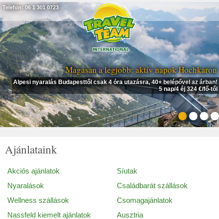
Telefon: 06 1 301 0723
Magasan a legjobb: aktív napok Hochkaron
Alpesi nyaralás Budapesttől csak 4 óra utazásra, 40+ belépővel az árban!
5 nap/4 éj 324 €/fő-től
Ajánlataink
Akciós ajánlatok
Síutak
Nyaralások
Családbarát szállások
Wellness szállások
Csomagajánlatok
Nassfeld kiemelt ajánlatok
Ausztria