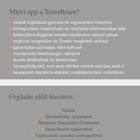
Miért épp a Travelteam?
velünk foglalását gyorsan és egyszerűen intézheti
honlapunkon megbízható és részletes információkat talál
felkészült kollégáink minden kérdésére választ adnak
segítünk megtalálni az Önnek megfelelő utazást
garantáltan azt kapja, amit ígérünk
munkánkért felelősséget vállalunk
áraink átláthatóak és kedvezőek
ha segítség kell, non-stop elérhet minket utazása alatt is
bejegyzett utazási irodaként, szabályszerűen működünk
Foglalás előtt hasznos:
Rólunk
Elérhetőség, cégadatok
Általános Szerződési Feltételek
Adatvédelmi tájékoztató
Tájékoztató utazási csomagokhoz