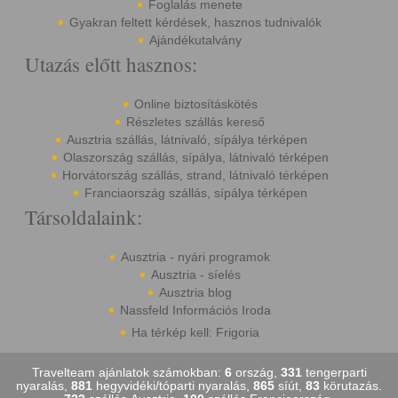
Foglalás menete
Gyakran feltett kérdések, hasznos tudnivalók
Ajándékutalvány
Utazás előtt hasznos:
Online biztosításkötés
Részletes szállás kereső
Ausztria szállás, látnivaló, sípálya térképen
Olaszország szállás, sípálya, látnivaló térképen
Horvátország szállás, strand, látnivaló térképen
Franciaország szállás, sípálya térképen
Társoldalaink:
Ausztria - nyári programok
Ausztria - síelés
Ausztria blog
Nassfeld Információs Iroda
Ha térkép kell: Frigoria
Travelteam ajánlatok számokban:
6
ország,
331
tengerparti
nyaralás,
881
hegyvidéki/tóparti nyaralás,
865
síút,
83
körutazás.