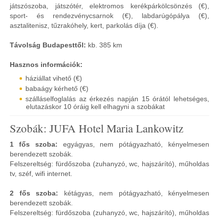
játszószoba, játszótér, elektromos kerékpárkölcsönzés (€),
sport- és rendezvénycsarnok (€), labdarúgópálya (€),
asztalitenisz, tűzrakóhely, kert, parkolás díja (€).
Távolság Budapesttől:
kb. 385 km
Hasznos információk:
háziállat vihető (€)
babaágy kérhető (€)
szálláselfoglalás az érkezés napján 15 órától lehetséges,
elutazáskor 10 óráig kell elhagyni a szobákat
Szobák: JUFA Hotel Maria Lankowitz
1 fős szoba:
egyágyas, nem pótágyazható, kényelmesen
berendezett szobák.
Felszereltség: fürdőszoba (zuhanyzó, wc, hajszárító), műholdas
tv, széf, wifi internet.
2 fős szoba:
kétágyas, nem pótágyazható, kényelmesen
berendezett szobák.
Felszereltség: fürdőszoba (zuhanyzó, wc, hajszárító), műholdas