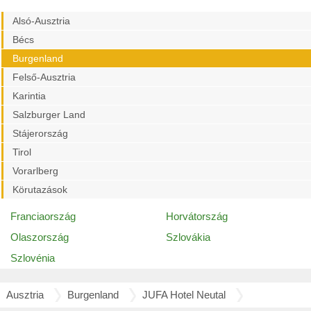
Alsó-Ausztria
Bécs
Burgenland
Felső-Ausztria
Karintia
Salzburger Land
Stájerország
Tirol
Vorarlberg
Körutazások
Franciaország
Horvátország
Olaszország
Szlovákia
Szlovénia
Ausztria
Burgenland
JUFA Hotel Neutal