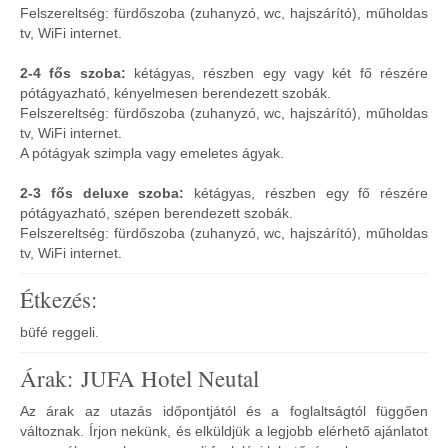
Felszereltség: fürdőszoba (zuhanyzó, wc, hajszárító), műholdas
tv, WiFi internet.
2-4 fős szoba:
kétágyas, részben egy vagy két fő részére
pótágyazható, kényelmesen berendezett szobák.
Felszereltség: fürdőszoba (zuhanyzó, wc, hajszárító), műholdas
tv, WiFi internet.
A pótágyak szimpla vagy emeletes ágyak.
2-3 fős deluxe szoba:
kétágyas, részben egy fő részére
pótágyazható, szépen berendezett szobák.
Felszereltség: fürdőszoba (zuhanyzó, wc, hajszárító), műholdas
tv, WiFi internet.
Étkezés:
büfé reggeli.
Árak: JUFA Hotel Neutal
Az árak az utazás időpontjától és a foglaltságtól függően
változnak. Írjon nekünk, és elküldjük a legjobb elérhető ajánlatot