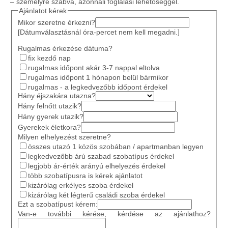
– személyre szabva, azonnali foglalási lehetőséggel.
Ajánlatot kérek
Mikor szeretne érkezni?
[Dátumválasztásnál óra-percet nem kell megadni.]
Rugalmas érkezése dátuma?
fix kezdő nap
rugalmas időpont akár 3-7 nappal eltolva
rugalmas időpont 1 hónapon belül bármikor
rugalmas - a legkedvezőbb időpont érdekel
Hány éjszakára utazna?
Hány felnőtt utazik?
Hány gyerek utazik?
Gyerekek életkora?
Milyen elhelyezést szeretne?
összes utazó 1 közös szobában / apartmanban legyen
legkedvezőbb árú szabad szobatípus érdekel
legjobb ár-érték arányú elhelyezés érdekel
több szobatípusra is kérek ajánlatot
kizárólag erkélyes szoba érdekel
kizárólag két légterű családi szoba érdekel
Ezt a szobatípust kérem:
Van-e további kérése, kérdése az ajánlathoz?