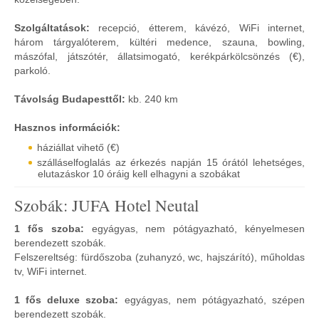
Szolgáltatások:
recepció, étterem, kávézó, WiFi internet,
három tárgyalóterem, kültéri medence, szauna, bowling,
mászófal, játszótér, állatsimogató, kerékpárkölcsönzés (€),
parkoló.
Távolság Budapesttől:
kb. 240 km
Hasznos információk:
háziállat vihető (€)
szálláselfoglalás az érkezés napján 15 órától lehetséges,
elutazáskor 10 óráig kell elhagyni a szobákat
Szobák: JUFA Hotel Neutal
1 fős szoba:
egyágyas, nem pótágyazható, kényelmesen
berendezett szobák.
Felszereltség: fürdőszoba (zuhanyzó, wc, hajszárító), műholdas
tv, WiFi internet.
1 fős deluxe szoba:
egyágyas, nem pótágyazható, szépen
berendezett szobák.