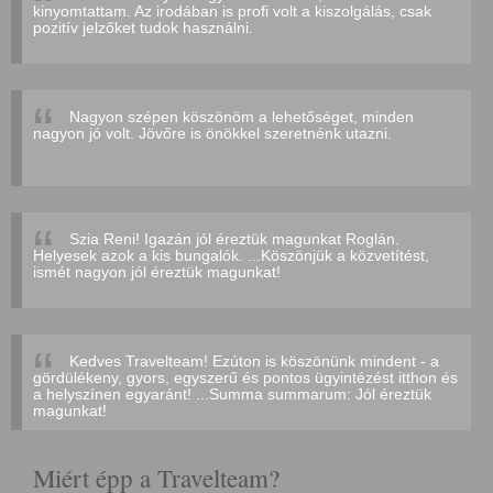
kinyomtattam. Az irodában is profi volt a kiszolgálás, csak
pozitív jelzőket tudok használni.
Nagyon szépen köszönöm a lehetőséget, minden
nagyon jó volt. Jövőre is önökkel szeretnénk utazni.
Szia Reni! Igazán jól éreztük magunkat Roglán.
Helyesek azok a kis bungalók. ...Köszönjük a közvetítést,
ismét nagyon jól éreztük magunkat!
Kedves Travelteam! Ezúton is köszönünk mindent - a
gördülékeny, gyors, egyszerű és pontos ügyintézést itthon és
a helyszínen egyaránt! ...Summa summarum: Jól éreztük
magunkat!
Miért épp a Travelteam?