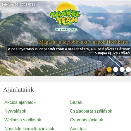
Telefon: 06 1 301 0723
Magasan a legjobb: aktív napok Hochkaron
Alpesi nyaralás Budapesttől csak 4 óra utazásra, 40+ belépővel az árban!
5 nap/4 éj 324 €/fő-től
Ajánlataink
Akciós ajánlatok
Síutak
Nyaralások
Családbarát szállások
Wellness szállások
Csomagajánlatok
Nassfeld kiemelt ajánlatok
Ausztria