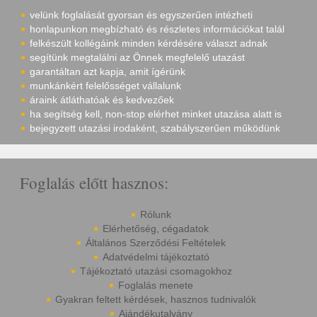
velünk foglalását gyorsan és egyszerűen intézheti
honlapunkon megbízható és részletes információkat talál
felkészült kollégáink minden kérdésére választ adnak
segítünk megtalálni az Önnek megfelelő utazást
garantáltan azt kapja, amit ígérünk
munkánkért felelősséget vállalunk
áraink átláthatóak és kedvezőek
ha segítség kell, non-stop elérhet minket utazása alatt is
bejegyzett utazási irodaként, szabályszerűen működünk
Foglalás előtt hasznos:
Rólunk
Elérhetőség, cégadatok
Általános Szerződési Feltételek
Adatvédelmi tájékoztató
Tájékoztató utazási csomagokhoz
Foglalás menete
Gyakran feltett kérdések, hasznos tudnivalók
Ajándékutalvány