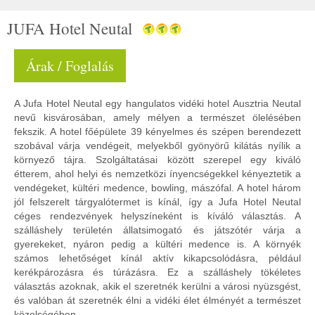
JUFA Hotel Neutal
Árak / Foglalás
A Jufa Hotel Neutal egy hangulatos vidéki hotel Ausztria Neutal
nevű kisvárosában, amely mélyen a természet ölelésében
fekszik. A hotel főépülete 39 kényelmes és szépen berendezett
szobával várja vendégeit, melyekből gyönyörű kilátás nyílik a
környező tájra. Szolgáltatásai között szerepel egy kiváló
étterem, ahol helyi és nemzetközi ínyencségekkel kényeztetik a
vendégeket, kültéri medence, bowling, mászófal. A hotel három
jól felszerelt tárgyalótermet is kínál, így a Jufa Hotel Neutal
céges rendezvények helyszíneként is kíváló választás. A
szálláshely területén állatsimogató és játszótér várja a
gyerekeket, nyáron pedig a kültéri medence is. A környék
számos lehetőséget kínál aktív kikapcsolódásra, például
kerékpározásra és túrázásra. Ez a szálláshely tökéletes
választás azoknak, akik el szeretnék kerülni a városi nyüzsgést,
és valóban át szeretnék élni a vidéki élet élményét a természet
közelségében.