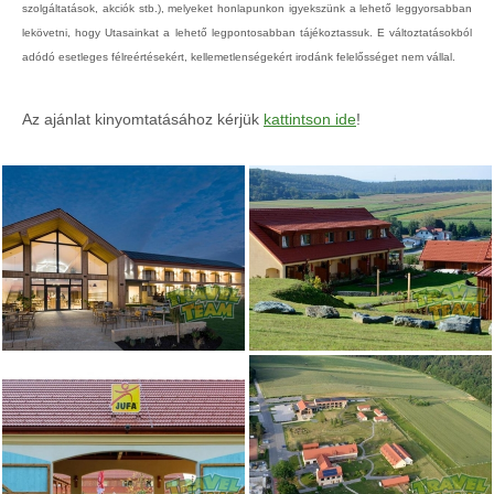
szolgáltatások, akciók stb.), melyeket honlapunkon igyekszünk a lehető leggyorsabban
lekövetni, hogy Utasainkat a lehető legpontosabban tájékoztassuk. E változtatásokból
adódó esetleges félreértésekért, kellemetlenségekért irodánk felelősséget nem vállal.
Az ajánlat kinyomtatásához kérjük
kattintson ide
!