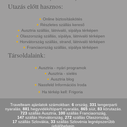
Utazás előtt hasznos:
Online biztosításkötés
Részletes szállás kereső
Ausztria szállás, látnivaló, sípálya térképen
Olaszország szállás, sípálya, látnivaló térképen
Horvátország szállás, strand, látnivaló térképen
Franciaország szállás, sípálya térképen
Társoldalaink:
Ausztria - nyári programok
Ausztria - síelés
Ausztria blog
Nassfeld Információs Iroda
Ha térkép kell: Frigoria
Travelteam ajánlatok számokban:
6
ország,
331
tengerparti
nyaralás,
881
hegyvidéki/tóparti nyaralás,
865
síút,
83
körutazás.
723
szállás Ausztria,
100
szállás Franciaország,
147
szállás Horvátország,
272
szállás Olaszország,
17
szállás Szlovákia,
33
szállás Szlovénia legnépszerűbb
üdülőhelyein.