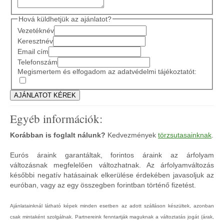
Hová küldhetjük az ajánlatot?
Vezetéknév
Keresztnév
Email cím
Telefonszám
Megismertem és elfogadom az adatvédelmi tájékoztatót:
Egyéb információk:
Korábban is foglalt nálunk?
Kedvezmények
törzsutasainknak
.
Eurós áraink garantáltak, forintos áraink az árfolyam
változásnak megfelelően változhatnak. Az árfolyamváltozás
későbbi negatív hatásainak elkerülése érdekében javasoljuk az
euróban, vagy az egy összegben forintban történő fizetést.
Ajánlatainknál látható képek minden esetben az adott szálláson készültek, azonban
csak mintaként szolgálnak. Partnereink fenntartják maguknak a változtatás jogát (árak,