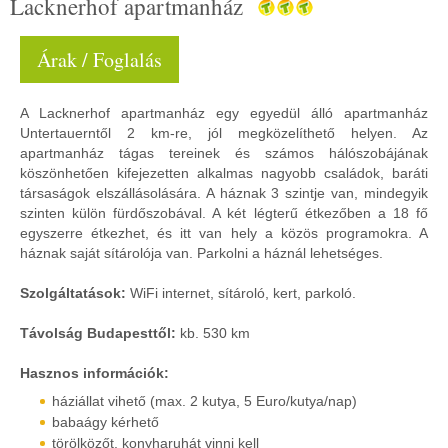
Lacknerhof apartmanház
Árak / Foglalás
A Lacknerhof apartmanház egy egyedül álló apartmanház
Untertauerntől 2 km-re, jól megközelíthető helyen. Az
apartmanház tágas tereinek és számos hálószobájának
köszönhetően kifejezetten alkalmas nagyobb családok, baráti
társaságok elszállásolására. A háznak 3 szintje van, mindegyik
szinten külön fürdőszobával. A két légterű étkezőben a 18 fő
egyszerre étkezhet, és itt van hely a közös programokra. A
háznak saját sítárolója van. Parkolni a háznál lehetséges.
Szolgáltatások:
WiFi internet, sítároló, kert, parkoló.
Távolság Budapesttől:
kb. 530 km
Hasznos információk:
háziállat vihető (max. 2 kutya, 5 Euro/kutya/nap)
babaágy kérhető
törölközőt, konyharuhát vinni kell