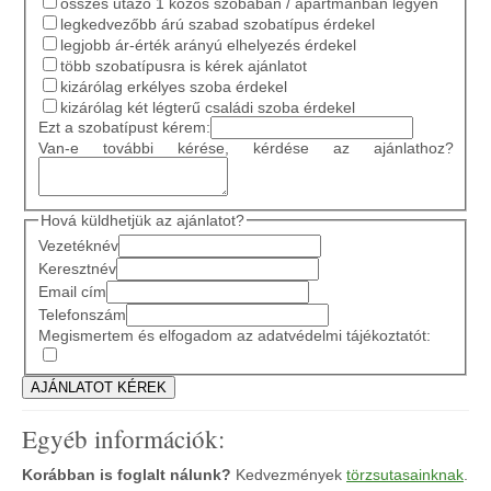
összes utazó 1 közös szobában / apartmanban legyen
legkedvezőbb árú szabad szobatípus érdekel
legjobb ár-érték arányú elhelyezés érdekel
több szobatípusra is kérek ajánlatot
kizárólag erkélyes szoba érdekel
kizárólag két légterű családi szoba érdekel
Ezt a szobatípust kérem:
Van-e további kérése, kérdése az ajánlathoz?
Hová küldhetjük az ajánlatot?
Vezetéknév
Keresztnév
Email cím
Telefonszám
Megismertem és elfogadom az adatvédelmi tájékoztatót:
Egyéb információk:
Korábban is foglalt nálunk?
Kedvezmények
törzsutasainknak
.