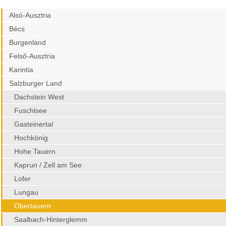
Alsó-Ausztria
Bécs
Burgenland
Felső-Ausztria
Karintia
Salzburger Land
Dachstein West
Fuschlsee
Gasteinertal
Hochkönig
Hohe Tauern
Kaprun / Zell am See
Lofer
Lungau
Obertauern
Saalbach-Hinterglemm