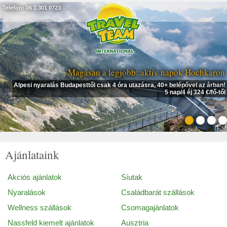
Telefon: 06 1 301 0723
Magasan a legjobb: aktív napok Hochkaron
Alpesi nyaralás Budapesttől csak 4 óra utazásra, 40+ belépővel az árban!
5 nap/4 éj 324 €/fő-től
Ajánlataink
Akciós ajánlatok
Síutak
Nyaralások
Családbarát szállások
Wellness szállások
Csomagajánlatok
Nassfeld kiemelt ajánlatok
Ausztria