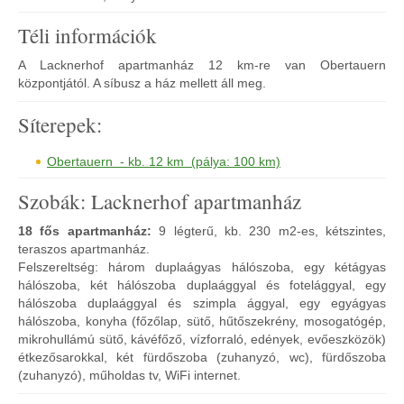
Téli információk
A Lacknerhof apartmanház 12 km-re van Obertauern
központjától. A síbusz a ház mellett áll meg.
Síterepek:
Obertauern - kb. 12 km (pálya: 100 km)
Szobák: Lacknerhof apartmanház
18 fős apartmanház:
9 légterű, kb. 230 m2-es, kétszintes,
teraszos apartmanház.
Felszereltség: három duplaágyas hálószoba, egy kétágyas
hálószoba, két hálószoba duplaággyal és fotelággyal, egy
hálószoba duplaággyal és szimpla ággyal, egy egyágyas
hálószoba, konyha (főzőlap, sütő, hűtőszekrény, mosogatógép,
mikrohullámú sütő, kávéfőző, vízforraló, edények, evőeszközök)
étkezősarokkal, két fürdőszoba (zuhanyzó, wc), fürdőszoba
(zuhanyzó), műholdas tv, WiFi internet.