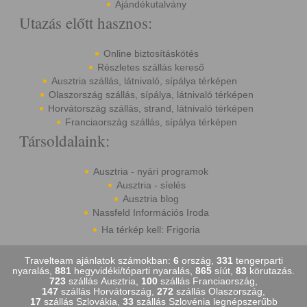
Ajándékutalvány
Utazás előtt hasznos:
Online biztosításkötés
Részletes szállás kereső
Ausztria szállás, látnivaló, sípálya térképen
Olaszország szállás, sípálya, látnivaló térképen
Horvátország szállás, strand, látnivaló térképen
Franciaország szállás, sípálya térképen
Társoldalaink:
Ausztria - nyári programok
Ausztria - síelés
Ausztria blog
Nassfeld Információs Iroda
Ha térkép kell: Frigoria
Travelteam ajánlatok számokban:
6
ország,
331
tengerparti
nyaralás,
881
hegyvidéki/tóparti nyaralás,
865
síút,
83
körutazás.
723
szállás Ausztria,
100
szállás Franciaország,
147
szállás Horvátország,
272
szállás Olaszország,
17
szállás Szlovákia,
33
szállás Szlovénia legnépszerűbb