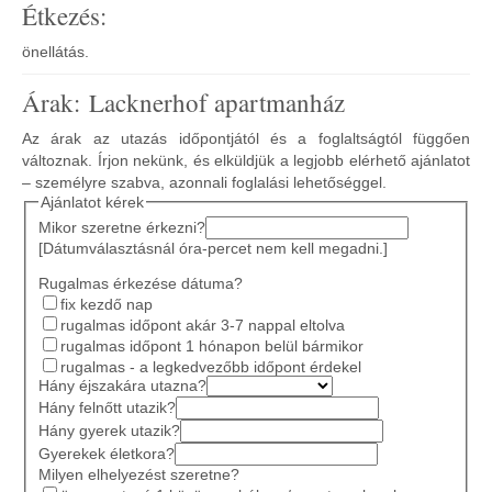
Étkezés:
önellátás.
Árak: Lacknerhof apartmanház
Az árak az utazás időpontjától és a foglaltságtól függően
változnak. Írjon nekünk, és elküldjük a legjobb elérhető ajánlatot
– személyre szabva, azonnali foglalási lehetőséggel.
Ajánlatot kérek
Mikor szeretne érkezni?
[Dátumválasztásnál óra-percet nem kell megadni.]
Rugalmas érkezése dátuma?
fix kezdő nap
rugalmas időpont akár 3-7 nappal eltolva
rugalmas időpont 1 hónapon belül bármikor
rugalmas - a legkedvezőbb időpont érdekel
Hány éjszakára utazna?
Hány felnőtt utazik?
Hány gyerek utazik?
Gyerekek életkora?
Milyen elhelyezést szeretne?