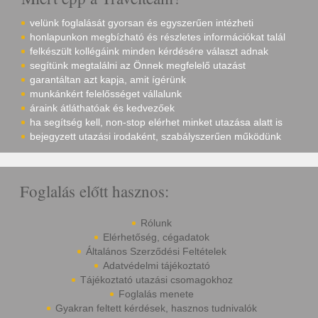
velünk foglalását gyorsan és egyszerűen intézheti
honlapunkon megbízható és részletes információkat talál
felkészült kollégáink minden kérdésére választ adnak
segítünk megtalálni az Önnek megfelelő utazást
garantáltan azt kapja, amit ígérünk
munkánkért felelősséget vállalunk
áraink átláthatóak és kedvezőek
ha segítség kell, non-stop elérhet minket utazása alatt is
bejegyzett utazási irodaként, szabályszerűen működünk
Foglalás előtt hasznos:
Rólunk
Elérhetőség, cégadatok
Általános Szerződési Feltételek
Adatvédelmi tájékoztató
Tájékoztató utazási csomagokhoz
Foglalás menete
Gyakran feltett kérdések, hasznos tudnivalók