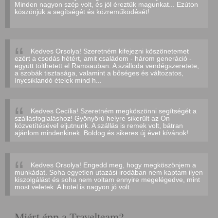
Minden nagyon szép volt, és jól éreztük magunkat... Ezúton
köszönjük a segítségét és közreműködését!
Kedves Orsolya! Szeretném kifejezni köszönetemet
ezért a csodás hétért, amit családom - három generáció -
együtt tölthetett el Ramsauban. A szálloda vendégszeretete,
a szobák tisztasága, valamint a bőséges és változatos,
ínycsiklandó ételek mind h...
Kedves Cecília! Szeretném megköszönni segítségét a
szállásfoglaláshoz! Gyönyörú helyre sikerült az Ön
közvetítésével eljutnunk. A szállás is remek volt, bátran
ajánlom mindenkinek. Boldog és sikeres új évet kívánok!
Kedves Orsolya! Engedd meg, hogy megköszönjem a
munkádat. Soha egyetlen utazási irodában nem kaptam ilyen
kiszolgálást és soha nem voltam ennyire megelégedve, mint
most veletek. A hotel is nagyon jó volt.
Miért épp a Travelteam?