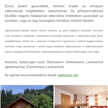
Eurós áraink garantáltak, forintos áraink az árfolyam
változásnak megfelelően változhatnak. Az árfolyamváltozás
későbbi negatív hatásainak elkerülése érdekében javasoljuk az
euróban, vagy az egy összegben forintban történő fizetést.
Ajánlatainknál látható képek minden esetben az adott szálláson készültek, azonban
csak mintaként szolgálnak. Partnereink fenntartják maguknak a változtatás jogát (árak,
szolgáltatások, akciók stb.), melyeket honlapunkon igyekszünk a lehető leggyorsabban
lekövetni, hogy Utasainkat a lehető legpontosabban tájékoztassuk. E változtatásokból
adódó esetleges félreértésekért, kellemetlenségekért irodánk felelősséget nem vállal.
Ausztria, Salzburger Land, Obertauern, Untertauern, Lacknerhof
apartmanház (Ferienhaus Lacknerhof)
Az ajánlat kinyomtatásához kérjük
kattintson ide
!