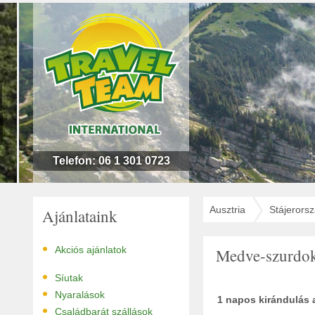
n
l
!
Telefon: 06 1 301 0723
Ausztria
Stájerors
Ajánlataink
•
Akciós ajánlatok
Medve-szurdok
•
Síutak
•
Nyaralások
1 napos kirándulás
•
Családbarát szállások