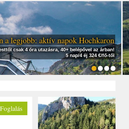
 a legjobb: aktív napok Hochkaron
sttől csak 4 óra utazásra, 40+ belépővel az árban!
5 nap/4 éj 324 €/fő-től
 Foglalás