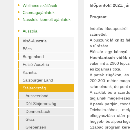
•
Időpontok: 2021. jún. 
Wellness szállások
•
Csomagajánlatok
Program:
•
Nassfeld kiemelt ajánlatok
Indulás Budapestről 
•
Ausztria
szünettel.
A buszunk
Mixnitz
fal
Alsó-Ausztria
a túrázást.
Bécs
Először egy könnyű e
Burgenland
Hochlantsch-vidék
s
valamint a 2900 lépcs
Felső-Ausztria
és izgalmas titka.
Karintia
A patak zúgókon, és 
Salzburger Land
200-300 méter magas 
számolnunk, de pont e
Stájerország
A sziklák és a szurd
Ausseerland
tagjainak megérkezése
Dél-Stájerország
A patak partján, csod
Teichalm-tóhoz, mel
Donnersbach
elfogyasztása után pi
Graz
hegyek- és alpesi lege
Grebenzen
Szabad program keret