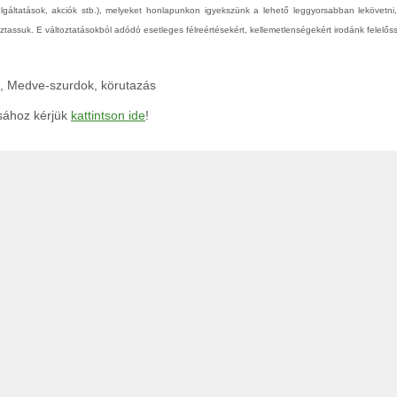
zolgáltatások, akciók stb.), melyeket honlapunkon igyekszünk a lehető leggyorsabban lekövetni
tassuk. E változtatásokból adódó esetleges félreértésekért, kellemetlenségekért irodánk felelőss
g, Medve-szurdok, körutazás
ásához kérjük
kattintson ide
!