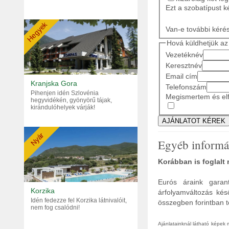
Ezt a szobatípust k
Hegyek
Van-e további kéré
Hová küldhetjük az 
Vezetéknév
Keresztnév
Email cím
Kranjska Gora
Telefonszám
Pihenjen idén Szlovénia
Megismertem és elf
hegyvidékén, gyönyörű tájak,
kirándulóhelyek várják!
Nyár
Egyéb informá
Korábban is foglalt
Eurós áraink garant
Korzika
árfolyamváltozás kés
Idén fedezze fel Korzika látnivalóit,
összegben forintban tö
nem fog csalódni!
Ajánlatainknál látható képek