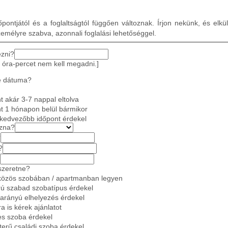
pontjától és a foglaltságtól függően változnak. Írjon nekünk, és elkü
zemélyre szabva, azonnali foglalási lehetőséggel.
ezni?
 óra-percet nem kell megadni.]
e dátuma?
 akár 3-7 nappal eltolva
t 1 hónapon belül bármikor
gkedvezőbb időpont érdekel
azna?
?
?
szeretne?
közös szobában / apartmanban legyen
ú szabad szobatípus érdekel
 arányú elhelyezés érdekel
a is kérek ajánlatot
es szoba érdekel
gterű családi szoba érdekel