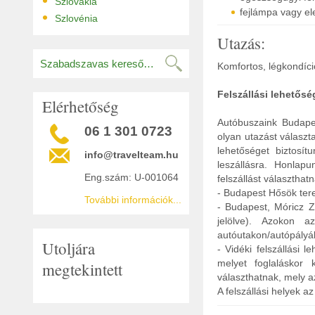
•
Szlovákia
fejlámpa vagy e
•
Szlovénia
Utazás:
Komfortos, légkondíci
Felszállási lehetősé
Elérhetőség
Autóbuszaink Budape
06 1 301 0723
olyan utazást válasz
lehetőséget biztosít
info@travelteam.hu
leszállásra. Honlap
Eng.szám: U-001064
felszállást választhat
- Budapest Hősök ter
További információk...
- Budapest, Móricz Zs
jelölve). Azokon 
autóutakon/autópályák
Utoljára
- Vidéki felszállási l
melyet foglaláskor 
megtekintett
választhatnak, mely a
A felszállási helyek 