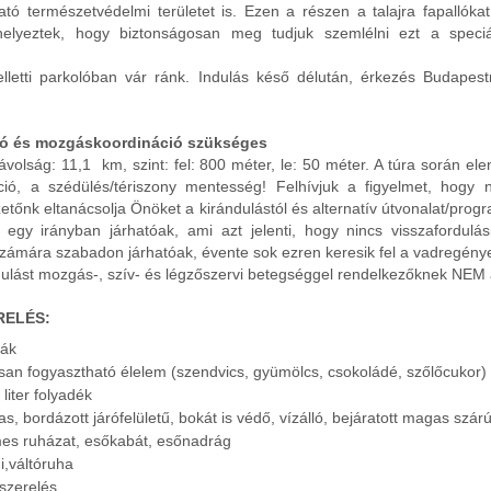
ható természetvédelmi területet is. Ezen a részen a talajra fapallókat,
helyeztek, hogy biztonságosan meg tudjuk szemlélni ezt a speciá
letti parkolóban vár ránk. Indulás késő délután, érkezés Budapest
ció és mozgáskoordináció szükséges
távolság: 11,1 km, szint: fel: 800 méter, le: 50 méter. A túra során el
ció, a szédülés/tériszony mentesség! Felhívjuk a figyelmet, hogy
etőnk eltanácsolja Önöket a kirándulástól és alternatív útvonalat/progr
 egy irányban járhatóak, ami azt jelenti, hogy nincs visszafordulás
számára szabadon járhatóak, évente sok ezren keresik fel a vadregény
ndulást mozgás-, szív- és légzőszervi betegséggel rendelkezőknek NEM a
RELÉS:
sák
an fogyasztható élelem (szendvics, gyümölcs, csokoládé, szőlőcukor)
liter folyadék
s, bordázott járófelületű, bokát is védő, vízálló, bejáratott magas szá
mes ruházat, esőkabát, esőnadrág
i,váltóruha
szerelés