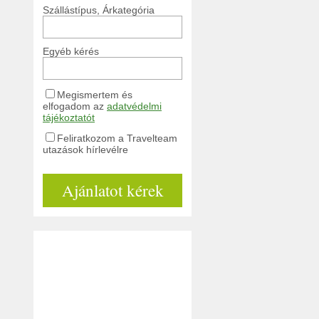
Szállástípus, Árkategória
Egyéb kérés
Megismertem és
elfogadom az
adatvédelmi
tájékoztatót
Feliratkozom a Travelteam
utazások hírlevélre
Ajánlatot kérek