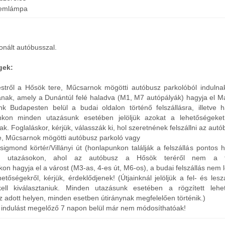
lemlámpa
onált autóbusszal.
gek:
stről a Hősök tere, Műcsarnok mögötti autóbusz parkolóból induln
tanak, amely a Dunántúl felé haladva (M1, M7 autópályák) hagyja el M
unk Budapesten belül a budai oldalon történő felszállásra, illetve 
unkon minden utazásunk esetében jelöljük azokat a lehetőségeket
nak. Foglaláskor, kérjük, válasszák ki, hol szeretnének felszállni az autó
e, Műcsarnok mögötti autóbusz parkoló vagy
igmond körtér/Villányi út (honlapunkon találják a felszállás pontos 
az utazásokon, ahol az autóbusz a Hősök teréről nem a f
on hagyja el a várost (M3-as, 4-es út, M6-os), a budai felszállás nem 
ehetőségekről, kérjük, érdeklődjenek! (Útjainknál jelöljük a fel- és lesz
kell kiválasztaniuk. Minden utazásunk esetében a rögzített lehe
z adott helyen, minden esetben útiránynak megfelelően történik.)
az indulást megelőző 7 napon belül már nem módosíthatóak!