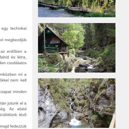
 egy technikai
hol megkezdjük
b az erdőben a
ahíd és létra,
nden csodálatos
 miközben mi a
őkkel nem kell
 csapat minden
tán jutunk el a
őség. Az ebéd
örülöttünk lévő
 majd fedezzük