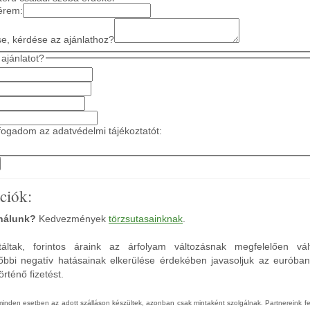
érem:
se, kérdése az ajánlathoz?
ajánlatot?
ogadom az adatvédelmi tájékoztatót:
ciók:
 nálunk?
Kedvezmények
törzsutasainknak
.
áltak, forintos áraink az árfolyam változásnak megfelelően vál
őbbi negatív hatásainak elkerülése érdekében javasoljuk az euróba
rténő fizetést.
 minden esetben az adott szálláson készültek, azonban csak mintaként szolgálnak. Partnereink 