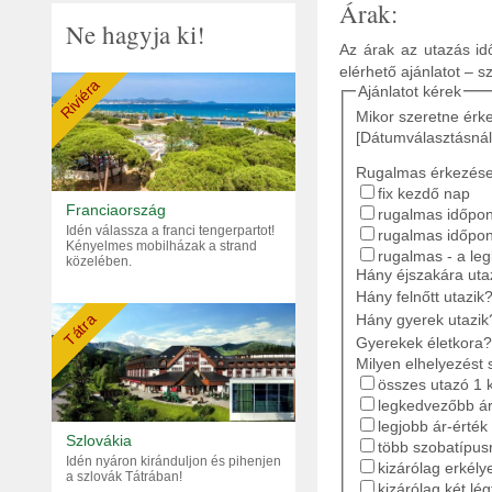
Árak:
Ne hagyja ki!
Az árak az utazás idő
elérhető ajánlatot – s
Riviéra
Ajánlatot kérek
Mikor szeretne érk
[Dátumválasztásnál
Rugalmas érkezés
fix kezdő nap
Franciaország
rugalmas időpont
Idén válassza a franci tengerpartot!
rugalmas időpon
Kényelmes mobilházak a strand
rugalmas - a le
közelében.
Hány éjszakára ut
Hány felnőtt utazik
Tátra
Hány gyerek utazik
Gyerekek életkora?
Milyen elhelyezést 
összes utazó 1 
legkedvezőbb ár
legjobb ár-érték
Szlovákia
több szobatípusr
Idén nyáron kiránduljon és pihenjen
kizárólag erkély
a szlovák Tátrában!
kizárólag két lé