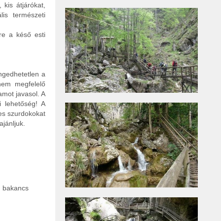
 kis átjárókat,
lis természeti
re a késő esti
engedhetetlen a
 nem megfelelő
amot javasol. A
i lehetőség! A
es szurdokokat
jánljuk.
rú bakancs