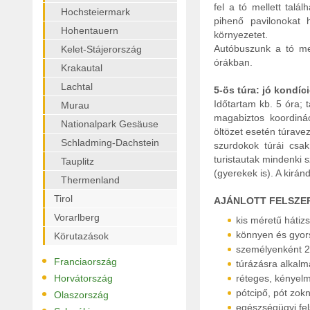
fel a tó mellett talál
Hochsteiermark
pihenő pavilonokat 
Hohentauern
környezetet.
Autóbuszunk a tó mel
Kelet-Stájerország
órákban.
Krakautal
Lachtal
5-ös túra: jó kondí
Időtartam kb. 5 óra; 
Murau
magabiztos koordiná
Nationalpark Gesäuse
öltözet esetén túravez
Schladming-Dachstein
szurdokok túrái csak
turistautak mindenki 
Tauplitz
(gyerekek is). A kirá
Thermenland
Tirol
AJÁNLOTT FELSZE
Vorarlberg
kis méretű hátiz
könnyen és gyors
Körutazások
személyenként 2 
•
Franciaország
túrázásra alkalma
•
Horvátország
réteges, kényel
•
pótcipő, pót zokn
Olaszország
egészségügyi fel