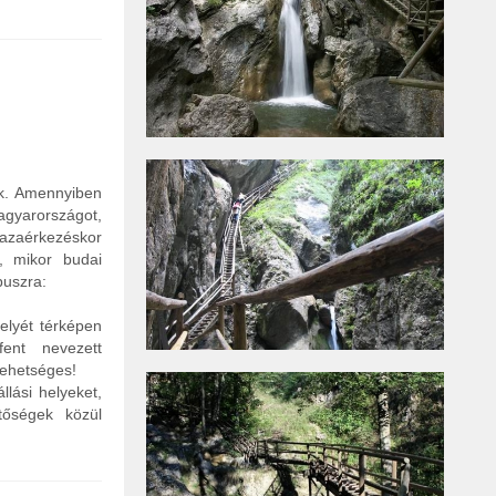
ak. Amennyiben
agyarországot,
hazaérkezéskor
, mikor budai
buszra:
helyét térképen
ent nevezett
lehetséges!
állási helyeket,
tőségek közül