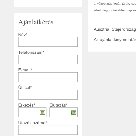
a változtatás jogát (árak, s
lehető legpontosabban tájékoz
Ajánlatkérés
Ausztria, Stájerorszá
Név*
Az ajánlat kinyomtat
Telefonszám*
E-mail*
Úti cél*
Érkezés*
Elutazás*
Utazók száma*