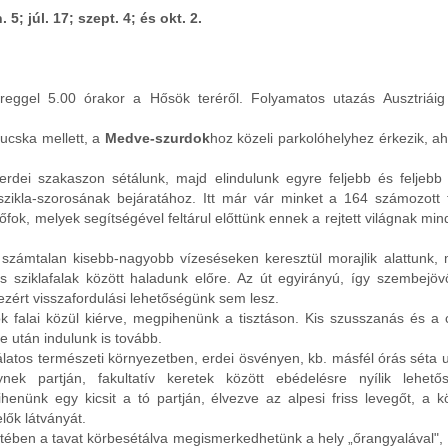
5; júl. 17; szept. 4; és okt. 2.
reggel 5.00 órakor a Hősök teréről. Folyamatos utazás Ausztriáig
ucska mellett, a
Medve-szurdok
hoz közeli parkolóhelyhez érkezik, a
rdei szakaszon sétálunk, majd elindulunk egyre feljebb és feljeb
zikla-szorosának bejáratához. Itt már vár minket a 164 számozott f
őfok, melyek segítségével feltárul előttünk ennek a rejtett világnak mi
számtalan kisebb-nagyobb vízeséseken keresztül morajlik alattunk,
sziklafalak között haladunk előre. Az út egyirányú, így szembejöv
zért visszafordulási lehetőségünk sem lesz.
ok falai közül kiérve, megpihenünk a tisztáson. Kis szusszanás és a
 után indulunk is tovább.
álatos természeti környezetben, erdei ösvényen, kb. másfél órás séta u
ynek partján, fakultatív keretek között ebédelésre nyílik lehet
henünk egy kicsit a tó partján, élvezve az alpesi friss levegőt, a k
lők látványát.
ében a tavat körbesétálva megismerkedhetünk a hely „őrangyalával",