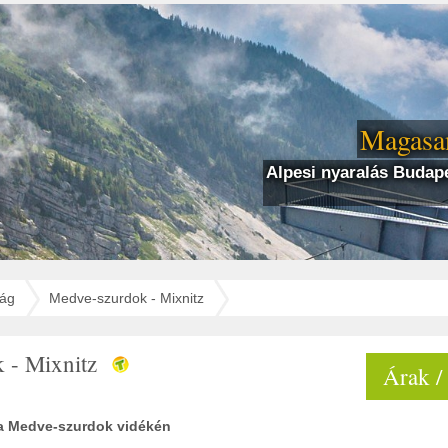
Magasan
Alpesi nyaralás Budape
zág
Medve-szurdok - Mixnitz
 - Mixnitz
Árak /
 a Medve-szurdok vidékén