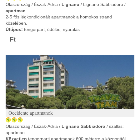
Olaszország / Észak-Adria /
Lignano
/ Lignano Sabbiadoro /
apartman
2-5 fős légkondicionált apartmanok a homokos strand
közelében.
Úttípus:
tengerpart, üdülés, nyaralás
- Ft
Occidente apartmanok
Olaszország / Észak-Adria /
Lignano Sabbiadoro
/ szállás:
apartman
Közvetlen
tengerparti apartmanok 600 méterre a központtól.