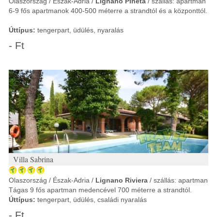
Olaszország / Észak-Adria /
Lignano Pineta
/ szállás: apartman
6-9 fős apartmanok 400-500 méterre a strandtól és a központtól.
Úttípus:
tengerpart, üdülés, nyaralás
- Ft
Villa Sabrina
Olaszország / Észak-Adria /
Lignano Riviera
/ szállás: apartman
Tágas 9 fős apartman medencével 700 méterre a strandtól.
Úttípus:
tengerpart, üdülés, családi nyaralás
- Ft