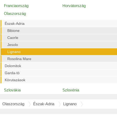
Franciaország
Horvátország
Olaszország
Észak-Adria
Bibione
Caorle
Jesolo
Lignano
Rosolina Mare
Dolomitok
Garda-tó
Körutazások
Szlovákia
Szlovénia
Olaszország
Észak-Adria
Lignano