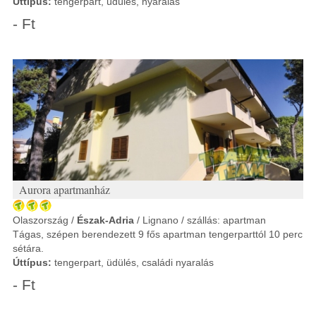
Úttípus:
tengerpart, üdülés, nyaralás
- Ft
Aurora apartmanház
Olaszország /
Észak-Adria
/ Lignano / szállás: apartman
Tágas, szépen berendezett 9 fős apartman tengerparttól 10 perc
sétára.
Úttípus:
tengerpart, üdülés, családi nyaralás
- Ft