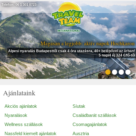
Telefon: 06 1 301 0723
 napok Hochkaron
Kalandnya
+ belépővel az árban!
Napsütés, tavak & hegyek, vidámpark, családb
5 nap/4 éj 324 €/fő-től
látványos túrák, stra
Felvonók, strandok, túrák, belépők és ke
Ajánlataink
Akciós ajánlatok
Síutak
Nyaralások
Családbarát szállások
Wellness szállások
Csomagajánlatok
Nassfeld kiemelt ajánlatok
Ausztria