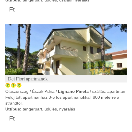
Úttípus:
tengerpart, üdülés, családi nyaralás
- Ft
Dei Fiori apartmanok
Olaszország / Észak-Adria /
Lignano Pineta
/ szállás: apartman
Felújított apartmanház 3-5 fős apartmanokkal, 800 méterre a
strandtól.
Úttípus:
tengerpart, üdülés, nyaralás
- Ft