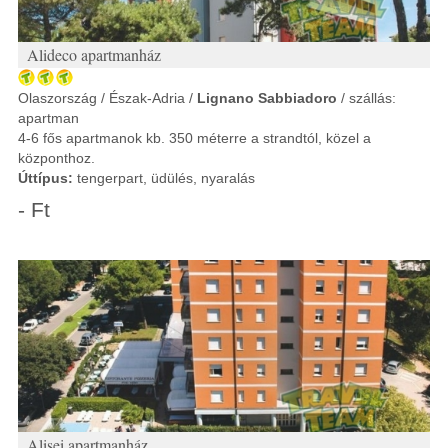
Alideco apartmanház
Olaszország / Észak-Adria /
Lignano Sabbiadoro
/ szállás:
apartman
4-6 fős apartmanok kb. 350 méterre a strandtól, közel a
központhoz.
Úttípus:
tengerpart, üdülés, nyaralás
- Ft
Alisei apartmanház