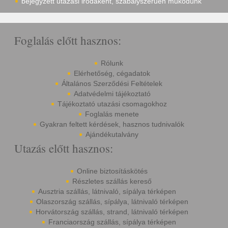
bejegyzett utazási irodaként, szabályszerűen működünk
Foglalás előtt hasznos:
Rólunk
Elérhetőség, cégadatok
Általános Szerződési Feltételek
Adatvédelmi tájékoztató
Tájékoztató utazási csomagokhoz
Foglalás menete
Gyakran feltett kérdések, hasznos tudnivalók
Ajándékutalvány
Utazás előtt hasznos:
Online biztosításkötés
Részletes szállás kereső
Ausztria szállás, látnivaló, sípálya térképen
Olaszország szállás, sípálya, látnivaló térképen
Horvátország szállás, strand, látnivaló térképen
Franciaország szállás, sípálya térképen