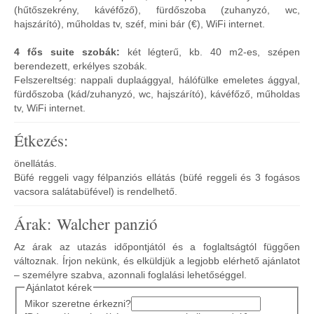
(hűtőszekrény, kávéfőző), fürdőszoba (zuhanyzó, wc,
hajszárító), műholdas tv, széf, mini bár (€), WiFi internet.
4 fős suite szobák:
két légterű, kb. 40 m2-es, szépen
berendezett, erkélyes szobák.
Felszereltség: nappali duplaággyal, hálófülke emeletes ággyal,
fürdőszoba (kád/zuhanyzó, wc, hajszárító), kávéfőző, műholdas
tv, WiFi internet.
Étkezés:
önellátás.
Büfé reggeli vagy félpanziós ellátás (büfé reggeli és 3 fogásos
vacsora salátabüfével) is rendelhető.
Árak: Walcher panzió
Az árak az utazás időpontjától és a foglaltságtól függően
változnak. Írjon nekünk, és elküldjük a legjobb elérhető ajánlatot
– személyre szabva, azonnali foglalási lehetőséggel.
Ajánlatot kérek
Mikor szeretne érkezni?