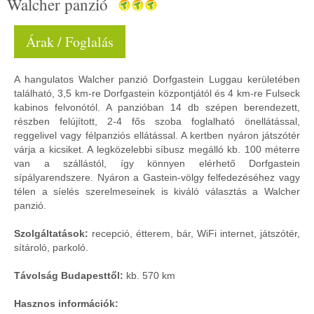
Walcher panzió
Árak / Foglalás
A hangulatos Walcher panzió Dorfgastein Luggau kerületében
található, 3,5 km-re Dorfgastein központjától és 4 km-re Fulseck
kabinos felvonótól. A panzióban 14 db szépen berendezett,
részben felújított, 2-4 fős szoba foglalható önellátással,
reggelivel vagy félpanziós ellátással. A kertben nyáron játszótér
várja a kicsiket. A legközelebbi síbusz megálló kb. 100 méterre
van a szállástól, így könnyen elérhető Dorfgastein
sípályarendszere. Nyáron a Gastein-völgy felfedezéséhez vagy
télen a síelés szerelmeseinek is kiváló választás a Walcher
panzió.
Szolgáltatások:
recepció, étterem, bár, WiFi internet, játszótér,
sítároló, parkoló.
Távolság Budapesttől:
kb. 570 km
Hasznos információk: