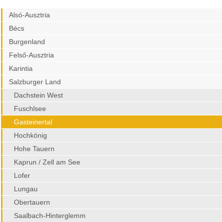
Alsó-Ausztria
Bécs
Burgenland
Felső-Ausztria
Karintia
Salzburger Land
Dachstein West
Fuschlsee
Gasteinertal
Hochkönig
Hohe Tauern
Kaprun / Zell am See
Lofer
Lungau
Obertauern
Saalbach-Hinterglemm