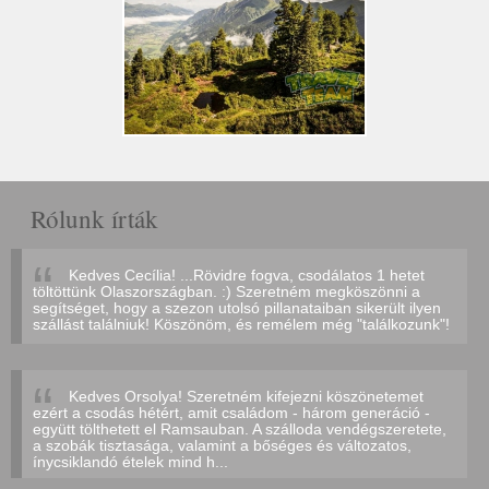
Rólunk írták
Kedves Cecília! ...Rövidre fogva, csodálatos 1 hetet
töltöttünk Olaszországban. :) Szeretném megköszönni a
segítséget, hogy a szezon utolsó pillanataiban sikerült ilyen
szállást találniuk! Köszönöm, és remélem még "találkozunk"!
Kedves Orsolya! Szeretném kifejezni köszönetemet
ezért a csodás hétért, amit családom - három generáció -
együtt tölthetett el Ramsauban. A szálloda vendégszeretete,
a szobák tisztasága, valamint a bőséges és változatos,
ínycsiklandó ételek mind h...