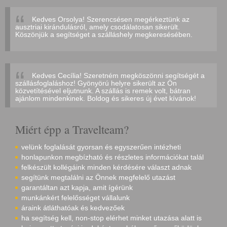
Kedves Orsolya! Szerencsésen megérkeztünk az
ausztriai kirándulásról, amely csodálatosan sikerült.
Köszönjük a segítséget a szálláshely megkeresésében.
Kedves Cecília! Szeretném megköszönni segítségét a
szállásfoglaláshoz! Gyönyörú helyre sikerült az Ön
közvetítésével eljutnunk. A szállás is remek volt, bátran
ajánlom mindenkinek. Boldog és sikeres új évet kívánok!
Miért épp a Travelteam?
velünk foglalását gyorsan és egyszerűen intézheti
honlapunkon megbízható és részletes információkat talál
felkészült kollégáink minden kérdésére választ adnak
segítünk megtalálni az Önnek megfelelő utazást
garantáltan azt kapja, amit ígérünk
munkánkért felelősséget vállalunk
áraink átláthatóak és kedvezőek
ha segítség kell, non-stop elérhet minket utazása alatt is