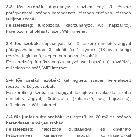
2-3 fős szobák:
duplaágyas, részben egy fő részére
pótágyazható, szépen berendezett, részben erkélyes, részben
felújított szobák.
Felszereltség: fürdőszoba (kád/zuhanyzó, wc, hajszárító),
kávéfőző, műholdas tv, széf, WiFi internet.
2-4 fős szobák:
duplaágyas, két fő részére emeletes ággyal
pótágyazható, max. 3 felnőtt és 1 gyerek (13 éves korig)
részére foglalható, szépen berendezett szobák.
Felszereltség: fürdőszoba (zuhanyzó, wc, hajszárító), kávéfőző,
műholdas tv, széf, WiFi internet.
2-4 fős családi szobák:
két légterű, szépen berendezett
részben erkélyes szobák.
Felszereltség: szoba duplaággyal, tolóajtóval elválasztott szoba
emeletes ággyal, fürdőszoba (zuhanyzó, wc, hajszárító),
műholdas tv, WiFi internet.
2-4 fős junior suite szobák:
két légterű, kb. 20 m2-es, szépen
berendezett, erkélyes szobák.
Felszereltség: hálószoba duplaággyal és kinyitható
kétszemélyes kanapéval, nappali konyhasarokkal