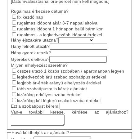
[Dátumválasztásnál óra-percet nem kell megadni.]
Rugalmas érkezése dátuma?
fix kezdő nap
rugalmas időpont akár 3-7 nappal eltolva
rugalmas időpont 1 hónapon belül bármikor
rugalmas - a legkedvezőbb időpont érdekel
Hány éjszakára utazna?
Hány felnőtt utazik?
Hány gyerek utazik?
Gyerekek életkora?
Milyen elhelyezést szeretne?
összes utazó 1 közös szobában / apartmanban legyen
legkedvezőbb árú szabad szobatípus érdekel
legjobb ár-érték arányú elhelyezés érdekel
több szobatípusra is kérek ajánlatot
kizárólag erkélyes szoba érdekel
kizárólag két légterű családi szoba érdekel
Ezt a szobatípust kérem:
Van-e további kérése, kérdése az ajánlathoz?
Hová küldhetjük az ajánlatot?