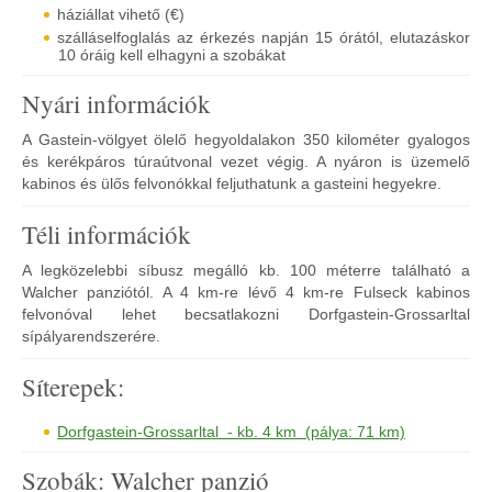
háziállat vihető (€)
szálláselfoglalás az érkezés napján 15 órától, elutazáskor
10 óráig kell elhagyni a szobákat
Nyári információk
A Gastein-völgyet ölelő hegyoldalakon 350 kilométer gyalogos
és kerékpáros túraútvonal vezet végig. A nyáron is üzemelő
kabinos és ülős felvonókkal feljuthatunk a gasteini hegyekre.
Téli információk
A legközelebbi síbusz megálló kb. 100 méterre található a
Walcher panziótól. A 4 km-re lévő 4 km-re Fulseck kabinos
felvonóval lehet becsatlakozni Dorfgastein-Grossarltal
sípályarendszerére.
Síterepek:
Dorfgastein-Grossarltal - kb. 4 km (pálya: 71 km)
Szobák: Walcher panzió