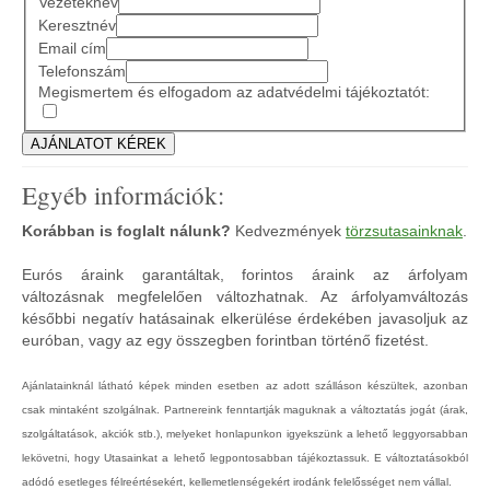
Vezetéknév
Keresztnév
Email cím
Telefonszám
Megismertem és elfogadom az adatvédelmi tájékoztatót:
Egyéb információk:
Korábban is foglalt nálunk?
Kedvezmények
törzsutasainknak
.
Eurós áraink garantáltak, forintos áraink az árfolyam
változásnak megfelelően változhatnak. Az árfolyamváltozás
későbbi negatív hatásainak elkerülése érdekében javasoljuk az
euróban, vagy az egy összegben forintban történő fizetést.
Ajánlatainknál látható képek minden esetben az adott szálláson készültek, azonban
csak mintaként szolgálnak. Partnereink fenntartják maguknak a változtatás jogát (árak,
szolgáltatások, akciók stb.), melyeket honlapunkon igyekszünk a lehető leggyorsabban
lekövetni, hogy Utasainkat a lehető legpontosabban tájékoztassuk. E változtatásokból
adódó esetleges félreértésekért, kellemetlenségekért irodánk felelősséget nem vállal.