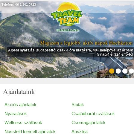
Telefon: 06 1 301 0723
Magasan a legjobb: aktív napok Hochkaron
Alpesi nyaralás Budapesttől csak 4 óra utazásra, 40+ belépővel az árban!
5 nap/4 éj 324 €/fő-től
Ajánlataink
Akciós ajánlatok
Síutak
Nyaralások
Családbarát szállások
Wellness szállások
Csomagajánlatok
Nassfeld kiemelt ajánlatok
Ausztria