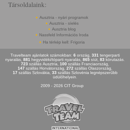
Társoldalaink:
Ausztria - nyári programok
Ausztria - síelés
Ausztria blog
Nassfeld Információs Iroda
Ha térkép kell: Frigoria
Travelteam ajánlatok számokban:
6
ország,
331
tengerparti
nyaralás,
881
hegyvidéki/tóparti nyaralás,
865
síút,
83
körutazás.
723
szállás Ausztria,
100
szállás Franciaország,
147
szállás Horvátország,
272
szállás Olaszország,
17
szállás Szlovákia,
33
szállás Szlovénia legnépszerűbb
üdülőhelyein.
2009 - 2026 CIT Group