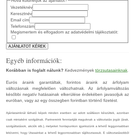
Hová küldhetjük az ajánlatot?
Vezetéknév
Keresztnév
Email cím
Telefonszám
Megismertem és elfogadom az adatvédelmi tájékoztatót:
Egyéb információk:
Korábban is foglalt nálunk?
Kedvezmények
törzsutasainknak
.
Eurós áraink garantáltak, forintos áraink az árfolyam
változásnak megfelelően változhatnak. Az árfolyamváltozás
későbbi negatív hatásainak elkerülése érdekében javasoljuk az
euróban, vagy az egy összegben forintban történő fizetést.
Ajánlatainknál látható képek minden esetben az adott szálláson készültek, azonban
csak mintaként szolgálnak. Partnereink fenntartják maguknak a változtatás jogát (árak,
szolgáltatások, akciók stb.), melyeket honlapunkon igyekszünk a lehető leggyorsabban
lekövetni, hogy Utasainkat a lehető legpontosabban tájékoztassuk. E változtatásokból