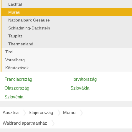
Lachtal
Murau
Nationalpark Gesäuse
Schladming-Dachstein
Tauplitz
Thermenland
Tirol
Vorarlberg
Körutazások
Franciaország
Horvátország
Olaszország
Szlovákia
Szlovénia
Ausztria
Stájerország
Murau
Waldrand apartmanház