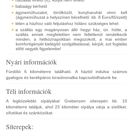
háziállat vihető (€), kutya nem vihető
babaágy kérhető
ágyneműhuzatot, törölközőt, konyharuhát vinni kell
(ágyneműhuzat a helyszínen bérelhető: kb. 8 Euro/fő/szett)
télen a házhoz való feljutáshoz hólánc szükséges lehet
a szállás egy magányosan álló hegyi ház, ún. hütte, a
szállás ennek megfelelően nem feltétlenül rendelkezik
minden, a hétköznapokban megszokott, a mai ember
komfortigényét kielégítő szolgáltatással, kérjük, ezt foglalás
előtt vegyék figyelembe!
Nyári információk
Fürdőtó 6 kilométerre található. A háztól indulva számos
gyalogos és kerékpáros túraútvonalba kapcsolódhatunk be.
Téli információk
A legközelebbi sípályákat Grebenzen síterepén kb. 10
kilométerre találjuk, ahol 23 kilométer sípálya várja a síelőket,
sífutókat és szánkózókat.
Síterepek: