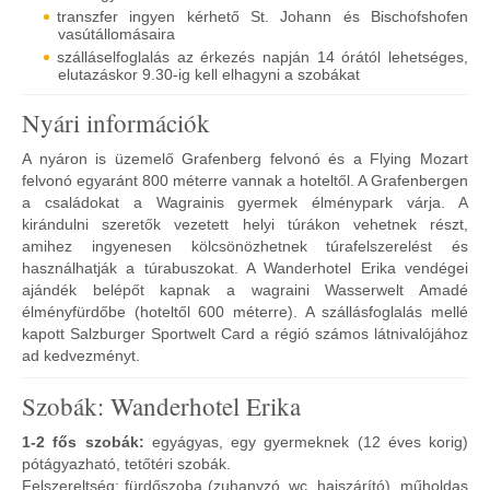
transzfer ingyen kérhető St. Johann és Bischofshofen
vasútállomásaira
szálláselfoglalás az érkezés napján 14 órától lehetséges,
elutazáskor 9.30-ig kell elhagyni a szobákat
Nyári információk
A nyáron is üzemelő Grafenberg felvonó és a Flying Mozart
felvonó egyaránt 800 méterre vannak a hoteltől. A Grafenbergen
a családokat a Wagrainis gyermek élménypark várja. A
kirándulni szeretők vezetett helyi túrákon vehetnek részt,
amihez ingyenesen kölcsönözhetnek túrafelszerelést és
használhatják a túrabuszokat. A Wanderhotel Erika vendégei
ajándék belépőt kapnak a wagraini Wasserwelt Amadé
élményfürdőbe (hoteltől 600 méterre). A szállásfoglalás mellé
kapott Salzburger Sportwelt Card a régió számos látnivalójához
ad kedvezményt.
Szobák: Wanderhotel Erika
1-2 fős szobák:
egyágyas, egy gyermeknek (12 éves korig)
pótágyazható, tetőtéri szobák.
Felszereltség: fürdőszoba (zuhanyzó, wc, hajszárító), műholdas