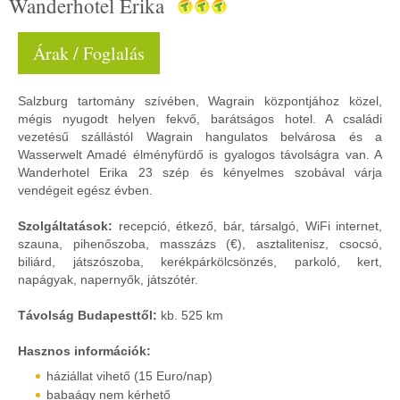
Wanderhotel Erika
Árak / Foglalás
Salzburg tartomány szívében, Wagrain központjához közel,
mégis nyugodt helyen fekvő, barátságos hotel. A családi
vezetésű szállástól Wagrain hangulatos belvárosa és a
Wasserwelt Amadé élményfürdő is gyalogos távolságra van. A
Wanderhotel Erika 23 szép és kényelmes szobával várja
vendégeit egész évben.
Szolgáltatások:
recepció, étkező, bár, társalgó, WiFi internet,
szauna, pihenőszoba, masszázs (€), asztalitenisz, csocsó,
biliárd, játszószoba, kerékpárkölcsönzés, parkoló, kert,
napágyak, napernyők, játszótér.
Távolság Budapesttől:
kb. 525 km
Hasznos információk:
háziállat vihető (15 Euro/nap)
babaágy nem kérhető