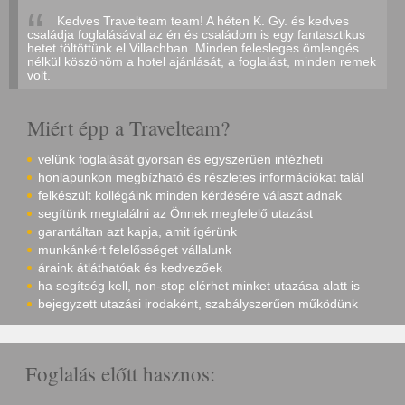
Kedves Travelteam team! A héten K. Gy. és kedves
családja foglalásával az én és családom is egy fantasztikus
hetet töltöttünk el Villachban. Minden felesleges ömlengés
nélkül köszönöm a hotel ajánlását, a foglalást, minden remek
volt.
Miért épp a Travelteam?
velünk foglalását gyorsan és egyszerűen intézheti
honlapunkon megbízható és részletes információkat talál
felkészült kollégáink minden kérdésére választ adnak
segítünk megtalálni az Önnek megfelelő utazást
garantáltan azt kapja, amit ígérünk
munkánkért felelősséget vállalunk
áraink átláthatóak és kedvezőek
ha segítség kell, non-stop elérhet minket utazása alatt is
bejegyzett utazási irodaként, szabályszerűen működünk
Foglalás előtt hasznos: