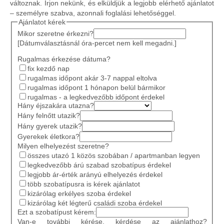
változnak. Írjon nekünk, és elküldjük a legjobb elérhető ajánlatot
– személyre szabva, azonnali foglalási lehetőséggel.
Ajánlatot kérek
Mikor szeretne érkezni?
[Dátumválasztásnál óra-percet nem kell megadni.]
Rugalmas érkezése dátuma?
fix kezdő nap
rugalmas időpont akár 3-7 nappal eltolva
rugalmas időpont 1 hónapon belül bármikor
rugalmas - a legkedvezőbb időpont érdekel
Hány éjszakára utazna?
Hány felnőtt utazik?
Hány gyerek utazik?
Gyerekek életkora?
Milyen elhelyezést szeretne?
összes utazó 1 közös szobában / apartmanban legyen
legkedvezőbb árú szabad szobatípus érdekel
legjobb ár-érték arányú elhelyezés érdekel
több szobatípusra is kérek ajánlatot
kizárólag erkélyes szoba érdekel
kizárólag két légterű családi szoba érdekel
Ezt a szobatípust kérem:
Van-e további kérése, kérdése az ajánlathoz?