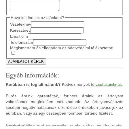
Hová küldhetjük az ajánlatot?
Vezetéknév
Keresztnév
Email cím
Telefonszám
Megismertem és elfogadom az adatvédelmi tájékoztatót:
Egyéb információk:
Korábban is foglalt nálunk?
Kedvezmények
törzsutasainknak
.
Eurós áraink garantáltak, forintos áraink az árfolyam
változásnak megfelelően változhatnak. Az árfolyamváltozás
későbbi negatív hatásainak elkerülése érdekében javasoljuk az
euróban, vagy az egy összegben forintban történő fizetést.
Ajánlatainknál látható képek minden esetben az adott szálláson készültek, azonban