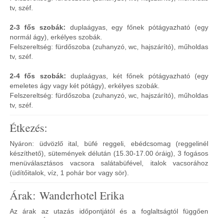
tv, széf.
2-3 fős szobák:
duplaágyas, egy főnek pótágyazható (egy
normál ágy), erkélyes szobák.
Felszereltség: fürdőszoba (zuhanyzó, wc, hajszárító), műholdas
tv, széf.
2-4 fős szobák:
duplaágyas, két főnek pótágyazható (egy
emeletes ágy vagy két pótágy), erkélyes szobák.
Felszereltség: fürdőszoba (zuhanyzó, wc, hajszárító), műholdas
tv, széf.
Étkezés:
Nyáron: üdvözlő ital, büfé reggeli, ebédcsomag (reggelinél
készíthető), sütemények délután (15.30-17.00 óráig), 3 fogásos
menüválasztásos vacsora salátabüfével, italok vacsorához
(üdítőitalok, víz, 1 pohár bor vagy sör).
Árak: Wanderhotel Erika
Az árak az utazás időpontjától és a foglaltságtól függően