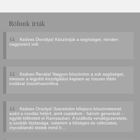
Rólunk írták
Kedves Dorottya! Köszönjük a segítséget, minden
nagyszerű volt.
Kedves Renáta! Nagyon köszönöm a sok segítséget,
messze a legjobb kiszolgálást kaptam az összes többi
irodával összehasonlítva.
Kedves Orsolya! Szeretném kifejezni köszönetemet
ezért a csodás hétért, amit családom - három generáció -
együtt tölthetett el Ramsauban. A szálloda vendégszeretete,
a szobák tisztasága, valamint a bőséges és változatos,
ínycsiklandó ételek mind h...