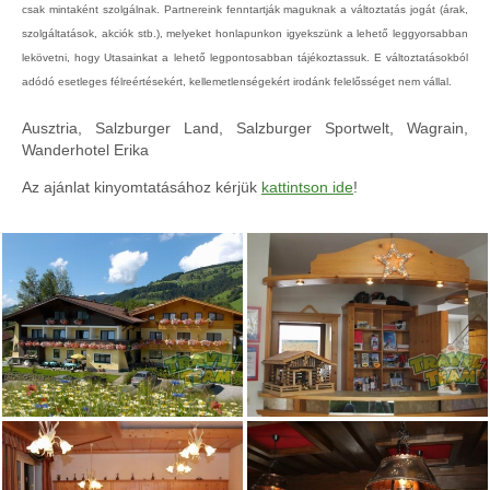
csak mintaként szolgálnak. Partnereink fenntartják maguknak a változtatás jogát (árak,
szolgáltatások, akciók stb.), melyeket honlapunkon igyekszünk a lehető leggyorsabban
lekövetni, hogy Utasainkat a lehető legpontosabban tájékoztassuk. E változtatásokból
adódó esetleges félreértésekért, kellemetlenségekért irodánk felelősséget nem vállal.
Ausztria, Salzburger Land, Salzburger Sportwelt, Wagrain,
Wanderhotel Erika
Az ajánlat kinyomtatásához kérjük
kattintson ide
!