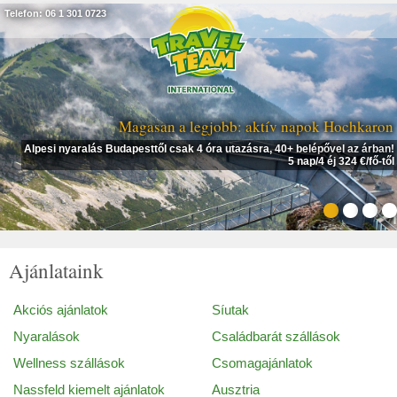
Telefon: 06 1 301 0723
Magasan a legjobb: aktív napok Hochkaron
Alpesi nyaralás Budapesttől csak 4 óra utazásra, 40+ belépővel az árban!
5 nap/4 éj 324 €/fő-től
Ajánlataink
Akciós ajánlatok
Síutak
Nyaralások
Családbarát szállások
Wellness szállások
Csomagajánlatok
Nassfeld kiemelt ajánlatok
Ausztria