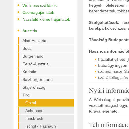
•
hegyek ölelésében 
Wellness szállások
•
berendezettek, többs
Csomagajánlatok
•
Nassfeld kiemelt ajánlatok
Szolgáltatások:
rec
kerékpárkölcsönzés, sí
•
Ausztria
Távolság Budapestt
Alsó-Ausztria
Bécs
Hasznos információ
Burgenland
háziállat vihető 
Felső-Ausztria
babaágy ingyen 
szauna használata
Karintia
szálláselfoglalás
Salzburger Land
Stájerország
Nyári informá
Tirol
A Weisskugel panzió 
Ötztal
vezetett magashegyi, 
Achensee
túrával elérhető.
Innsbruck
Téli informáci
Ischgl - Paznaun