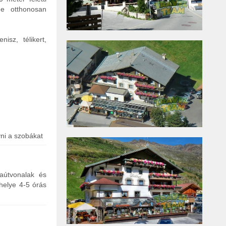
de otthonosan
nisz, télikert,
yni a szobákat
raútvonalak és
őhelye 4-5 órás