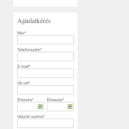
Ajánlatkérés
Név*
Telefonszám*
E-mail*
Úti cél*
Érkezés*
Elutazás*
Utazók száma*