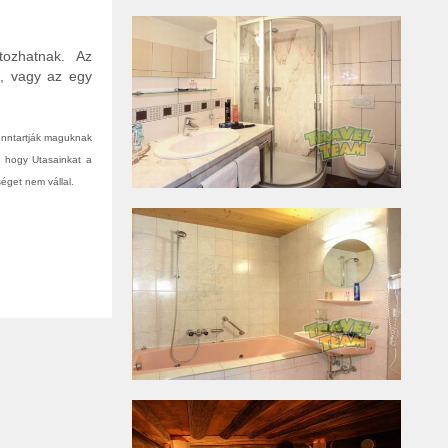
tozhatnak. Az
n, vagy az egy
fenntartják maguknak
, hogy Utasainkat a
éget nem vállal.