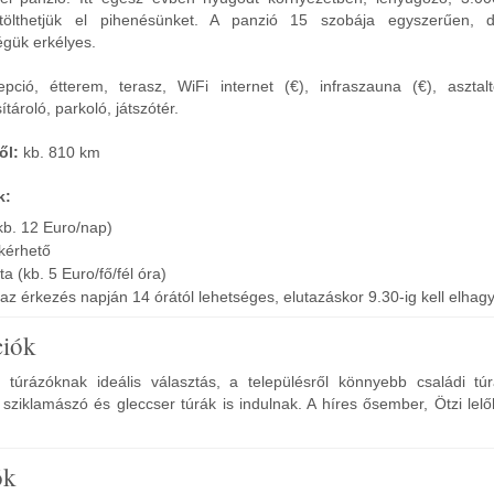
tölthetjük el pihenésünket. A panzió 15 szobája egyszerűen, 
égük erkélyes.
epció, étterem, terasz, WiFi internet (€), infraszauna (€), asztalte
tároló, parkoló, játszótér.
ől:
kb. 810 km
k:
(kb. 12 Euro/nap)
kérhető
 (kb. 5 Euro/fő/fél óra)
 az érkezés napján 14 órától lehetséges, elutazáskor 9.30-ig kell elhag
ciók
túrázóknak ideális választás, a településről könnyebb családi tú
sziklamászó és gleccser túrák is indulnak. A híres ősember, Ötzi lel
ók