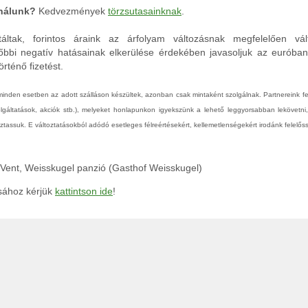
 nálunk?
Kedvezmények
törzsutasainknak
.
áltak, forintos áraink az árfolyam változásnak megfelelően vál
őbbi negatív hatásainak elkerülése érdekében javasoljuk az euróba
rténő fizetést.
 minden esetben az adott szálláson készültek, azonban csak mintaként szolgálnak. Partnereink 
zolgáltatások, akciók stb.), melyeket honlapunkon igyekszünk a lehető leggyorsabban lekövetni
tassuk. E változtatásokból adódó esetleges félreértésekért, kellemetlenségekért irodánk felelőss
l, Vent, Weisskugel panzió (Gasthof Weisskugel)
ásához kérjük
kattintson ide
!