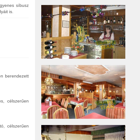
ngyenes síbusz
áit is.
en berendezett
s, célszerűen
tó, célszerűen