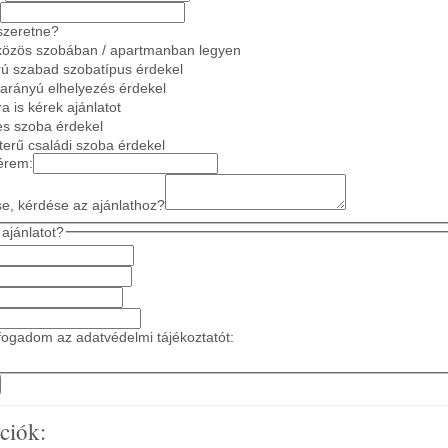
szeretne?
közös szobában / apartmanban legyen
ú szabad szobatípus érdekel
 arányú elhelyezés érdekel
a is kérek ajánlatot
es szoba érdekel
gterű családi szoba érdekel
érem:
se, kérdése az ajánlathoz?
ajánlatot?
ogadom az adatvédelmi tájékoztatót:
ciók: