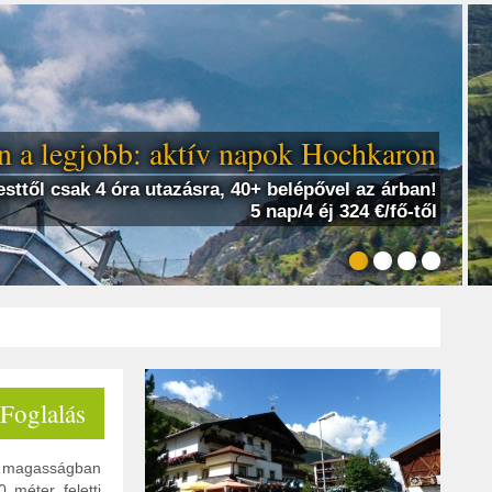
 a legjobb: aktív napok Hochkaron
sttől csak 4 óra utazásra, 40+ belépővel az árban!
5 nap/4 éj 324 €/fő-től
 Foglalás
ti magasságban
 méter feletti