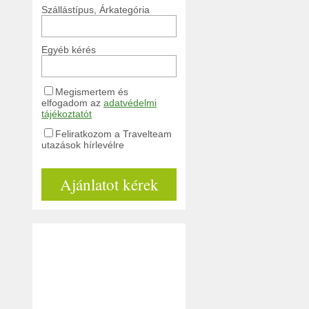
Szállástípus, Árkategória
Egyéb kérés
Megismertem és
elfogadom az
adatvédelmi
tájékoztatót
Feliratkozom a Travelteam
utazások hírlevélre
Ajánlatot kérek