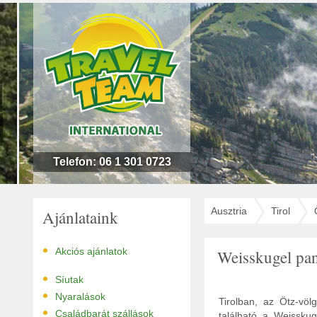
n
l
!
Telefon: 06 1 301 0723
Ausztria
Tirol
Ajánlataink
•
Akciós ajánlatok
Weisskugel pa
•
Síutak
•
Nyaralások
Tirolban, az Ötz-völ
•
Családbarát szállások
található a Weisskug