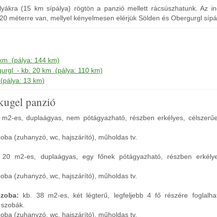
ályákra (15 km sípálya) rögtön a panzió mellett rácsúszhatunk. Az i
 20 méterre van, mellyel kényelmesen elérjük Sölden és Obergurgl sípály
 km (pálya: 144 km)
urgl - kb. 20 km (pálya: 110 km)
(pálya: 13 km)
kugel panzió
 m2-es, duplaágyas, nem pótágyazható, részben erkélyes, célszerű
zoba (zuhanyzó, wc, hajszárító), műholdas tv.
 20 m2-es, duplaágyas, egy főnek pótágyazható, részben erkélye
zoba (zuhanyzó, wc, hajszárító), műholdas tv.
szoba:
kb. 38 m2-es, két légterű, legfeljebb 4 fő részére foglalha
 szobák.
zoba (zuhanyzó, wc, hajszárító), műholdas tv.