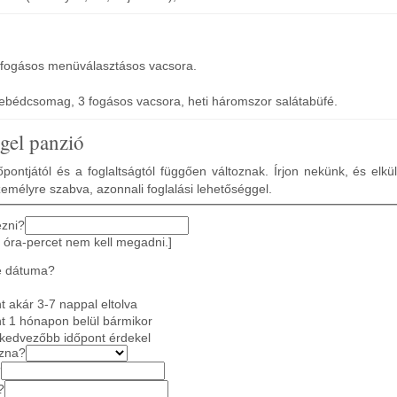
3 fogásos menüválasztásos vacsora.
 ebédcsomag, 3 fogásos vacsora, heti háromszor salátabüfé.
gel panzió
pontjától és a foglaltságtól függően változnak. Írjon nekünk, és elkü
zemélyre szabva, azonnali foglalási lehetőséggel.
ezni?
 óra-percet nem kell megadni.]
e dátuma?
 akár 3-7 nappal eltolva
t 1 hónapon belül bármikor
gkedvezőbb időpont érdekel
azna?
?
?