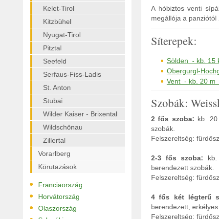
Kelet-Tirol
A hóbiztos venti síp
megállója a panziótól
Kitzbühel
Nyugat-Tirol
Síterepek:
Pitztal
Sölden - kb. 15
Seefeld
Obergurgl-Hochg
Serfaus-Fiss-Ladis
Vent - kb. 20 m 
St. Anton
Szobák: Weiss
Stubai
Wilder Kaiser - Brixental
2 fős szoba:
kb. 20
Wildschönau
szobák.
Felszereltség: fürdős
Zillertal
Vorarlberg
2-3 fős szoba:
kb.
Körutazások
berendezett szobák.
Felszereltség: fürdős
•
Franciaország
•
Horvátország
4 fős két légterű 
•
berendezett, erkélyes
Olaszország
Felszereltség: fürdős