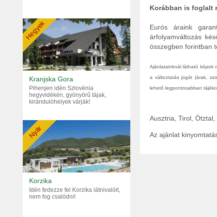
Korábban is foglalt
Hegyek
Eurós áraink garant
árfolyamváltozás kés
összegben forintban tö
Ajánlatainknál látható képek
a változtatás jogát (árak, s
Kranjska Gora
Pihenjen idén Szlovénia
lehető legpontosabban tájékoz
hegyvidékén, gyönyörű tájak,
kirándulóhelyek várják!
Ausztria, Tirol, Ötzta
Nyár
Az ajánlat kinyomtat
Korzika
Idén fedezze fel Korzika látnivalóit,
nem fog csalódni!