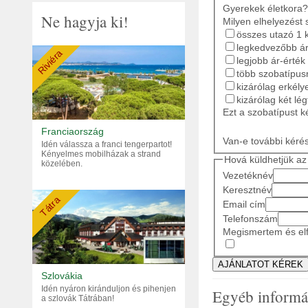
Gyerekek életkora?
Ne hagyja ki!
Milyen elhelyezést 
összes utazó 1 
legkedvezőbb ár
Riviéra
legjobb ár-érték
több szobatípusr
kizárólag erkély
kizárólag két lé
Ezt a szobatípust k
Franciaország
Van-e további kéré
Idén válassza a franci tengerpartot!
Kényelmes mobilházak a strand
Hová küldhetjük az 
közelében.
Vezetéknév
Keresztnév
Tátra
Email cím
Telefonszám
Megismertem és elf
Szlovákia
Idén nyáron kiránduljon és pihenjen
Egyéb informá
a szlovák Tátrában!