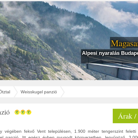
Magasan
Alpesi nyaralás Budape
Ötztal
Weisskugel panzió
nzió
Árak /
gy végében fekvő Vent településen, 1.900 méter tengerszint felet
el panzió. Itt egész évben nyugodt környezetben, lenyűgöző, 3.000