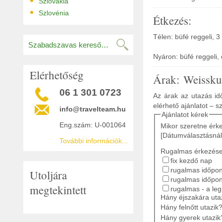
•
Szlovákia
•
Szlovénia
Étkezés:
Télen: büfé reggeli, 
Nyáron: büfé reggeli,
Elérhetőség
Árak: Weissku
06 1 301 0723
Az árak az utazás idő
elérhető ajánlatot – s
info@travelteam.hu
Ajánlatot kérek
Eng.szám: U-001064
Mikor szeretne érk
[Dátumválasztásnál
További információk...
Rugalmas érkezés
fix kezdő nap
rugalmas időpont
Utoljára
rugalmas időpon
megtekintett
rugalmas - a le
Hány éjszakára ut
Hány felnőtt utazik
Hány gyerek utazik