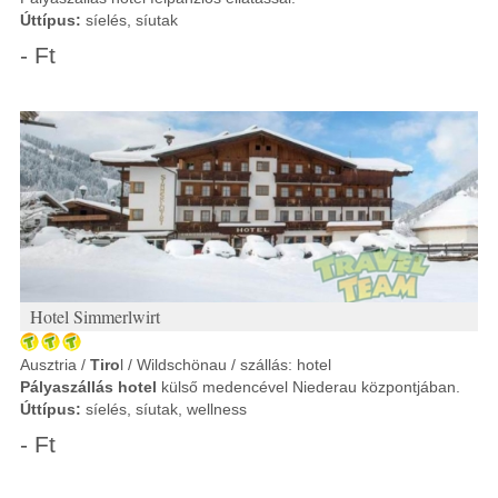
Úttípus:
síelés, síutak
- Ft
Hotel Simmerlwirt
Ausztria /
Tiro
l / Wildschönau / szállás: hotel
Pályaszállás hotel
külső medencével Niederau központjában.
Úttípus:
síelés, síutak, wellness
- Ft