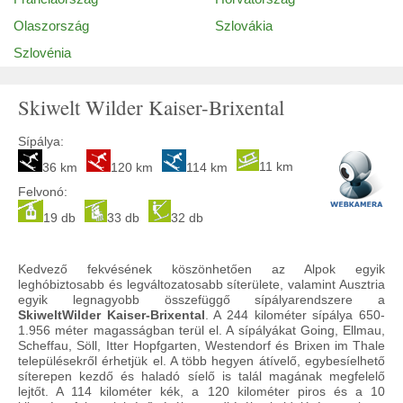
Olaszország
Szlovákia
Szlovénia
Skiwelt Wilder Kaiser-Brixental
Sípálya:
11 km
36 km
120 km
114 km
Felvonó:
19 db
33 db
32 db
Kedvező fekvésének köszönhetően az Alpok egyik
leghóbiztosabb és legváltozatosabb síterülete, valamint Ausztria
egyik legnagyobb összefüggő sípályarendszere a
Skiwelt
Wilder Kaiser-Brixental
. A 244 kilométer sípálya 650-
1.956 méter magasságban terül el. A sípályákat Going, Ellmau,
Scheffau, Söll, Itter Hopfgarten, Westendorf és Brixen im Thale
településekről érhetjük el. A több hegyen átívelő, egybesíelhető
síterepen kezdő és haladó síelő is talál magának megfelelő
lejtőt. A 114 kilométer kék, a 120 kilométer piros és a 10