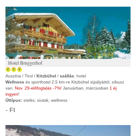
Hotel Bruggerhof
Ausztria / Tirol /
Kitzbühel
/
szállás
: hotel
Wellness
és sporthotel 2,5 km-re Kitzbühel sípályáitól, síbusz
van.
Nov. 29-előfoglalás -7%!
Januárban, márciusban
1 éj
ingyen
!
Úttípus:
síelés, síutak, wellness
- Ft