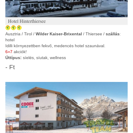
Hotel Hinterthiersee
Ausztria / Tirol /
Wilder Kaiser-Brixental
/ Thiersee /
szállás
:
hotel
Idilli környezettben fekvő, medencés hotel szaunával.
6=7
akciók!
Úttípus:
síelés, síutak, wellness
- Ft