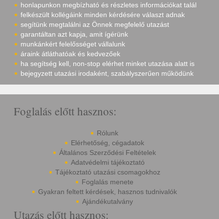
honlapunkon megbízható és részletes információkat talál
felkészült kollégáink minden kérdésére választ adnak
segítünk megtalálni az Önnek megfelelő utazást
garantáltan azt kapja, amit ígérünk
munkánkért felelősséget vállalunk
áraink átláthatóak és kedvezőek
ha segítség kell, non-stop elérhet minket utazása alatt is
bejegyzett utazási irodaként, szabályszerűen működünk
Foglalás előtt hasznos:
Rólunk
Elérhetőség, cégadatok
Általános Szerződési Feltételek
Adatvédelmi tájékoztató
Tájékoztató utazási csomagokhoz
Foglalás menete
Gyakran feltett kérdések, hasznos tudnivalók
Ajándékutalvány
Utazás előtt hasznos: