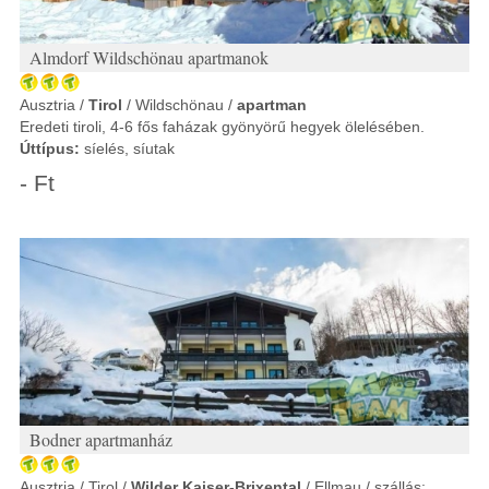
Almdorf Wildschönau apartmanok
Ausztria /
Tirol
/ Wildschönau /
apartman
Eredeti tiroli, 4-6 fős faházak gyönyörű hegyek ölelésében.
Úttípus:
síelés, síutak
- Ft
Bodner apartmanház
Ausztria / Tirol /
Wilder Kaiser-Brixental
/ Ellmau / szállás: