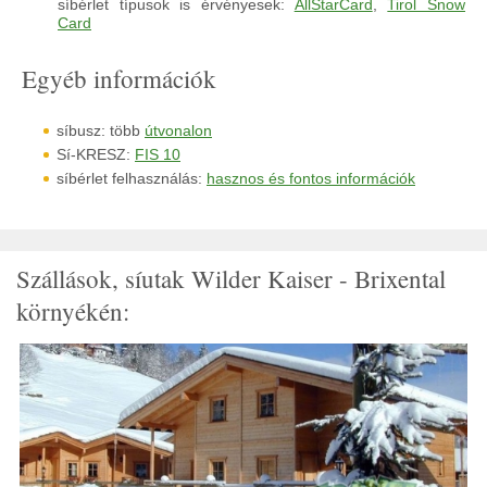
síbérlet típusok is érvényesek:
AllStarCard
,
Tirol Snow
Card
Egyéb információk
síbusz: több
útvonalon
Sí-KRESZ:
FIS 10
síbérlet felhasználás:
hasznos és fontos információk
Szállások, síutak Wilder Kaiser - Brixental
környékén: