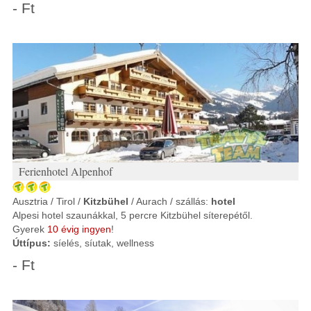
- Ft
Ferienhotel Alpenhof
Ausztria / Tirol /
Kitzbühel
/ Aurach / szállás:
hotel
Alpesi hotel szaunákkal, 5 percre Kitzbühel síterepétől.
Gyerek
10 évig ingyen
!
Úttípus:
síelés, síutak, wellness
- Ft