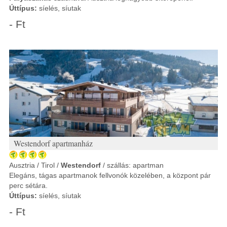
Úttípus:
síelés, síutak
- Ft
Westendorf apartmanház
Ausztria / Tirol /
Westendorf
/ szállás: apartman
Elegáns, tágas apartmanok fellvonók közelében, a központ pár
perc sétára.
Úttípus:
síelés, síutak
- Ft