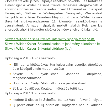
kilométer fekete jelzésű sípálya rendkívól sokoldalú és tartalmas
síelést ígér a Wilder Kaiser-Brixental területére látogatóknak. A
snowboardozás és freeride síelés híveit Ellmaunál az Intersport
Kaiserpark, Söllben a Wintergarten Snowpark, Westendorf
hegyoldalán a híres Boarders Playgorund várja. Wilder Kaiser-
Brixental sípályarendszeren 11 kilométer szánkópályán is
csúszhatunk. A nagy sípályák mellett találjuk Kelchsau kis
síterepét, ahol 9 kilométer sípálya és négy sífelvonó található.
Skiwelt Willder Kaiser-Brixental interaktív sípálya térképe itt.
Skiwelt Wilder Kaiser-Brixental síelés-teljesítmény ellenőrzés itt.
Skiwelt Wilder Kaiser-Brixental sítérkép (jpg)
Újdonság a 2015/16-os szezontól:
Ellmau: a kötöttpályás Hartkaiserbahn cseréje, átépítése
és a középállomás modernizálása
Brixen: a nyolcüléses Johbahn átépítése,
meghosszabbítása
Hopfgarten: "kütyü"-töltő állomás a pénztáraknál
Söll: a négyüléses Keatbahn fűtést és tetőt kap
Újdonság a 2014/15-ös szezontól:
modern 8-üléses lift Scheffau-ban az Aualm-felvonó helyett
új parkolóház és új sítárolók Hopfgarten-ben a kabinos