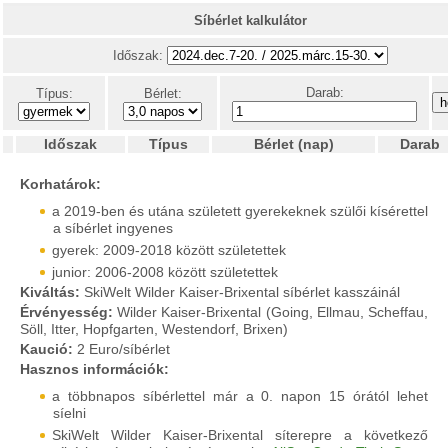
Síbérlet kalkulátor
Időszak:
Darab:
Típus:
Bérlet:
Időszak
Típus
Bérlet (nap)
Darab
Korhatárok:
a 2019-ben és utána született gyerekeknek szülői kísérettel
a síbérlet ingyenes
gyerek: 2009-2018 között születettek
junior: 2006-2008 között születettek
Kiváltás:
SkiWelt Wilder Kaiser-Brixental síbérlet kasszáinál
Érvényesség:
Wilder Kaiser-Brixental (Going, Ellmau, Scheffau,
Söll, Itter, Hopfgarten, Westendorf, Brixen)
Kaució:
2 Euro/síbérlet
Hasznos információk:
a többnapos síbérlettel már a 0. napon 15 órától lehet
síelni
SkiWelt Wilder Kaiser-Brixental síterepre a következő