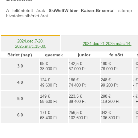
A feltüntetett árak
SkiWelt
Wilder Kaiser-Brixental
síterep
hivatalos síbérlet árai.
2024.dec.7-20.
2024.dec.21-2025.márc.14.
2025.márc.15-30.
Bérlet (nap)
gyermek
junior
felnőtt
95 €
142,5 €
190 €
- €
3,0
38 000 Ft
57 000 Ft
76 000 Ft
- F
124 €
186 €
248 €
- €
4,0
49 600 Ft
74 400 Ft
99 200 Ft
- F
149 €
223,5 €
298 €
- €
5,0
59 600 Ft
89 400 Ft
119 200 Ft
- F
171 €
256,5 €
342 €
- €
6,0
68 400 Ft
102 600 Ft
136 800 Ft
- F