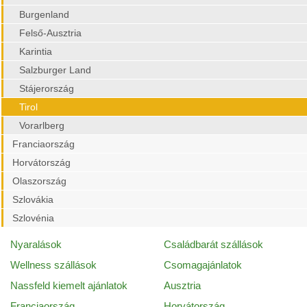
Burgenland
Felső-Ausztria
Karintia
Salzburger Land
Stájerország
Tirol
Vorarlberg
Franciaország
Horvátország
Olaszország
Szlovákia
Szlovénia
Nyaralások
Családbarát szállások
Wellness szállások
Csomagajánlatok
Nassfeld kiemelt ajánlatok
Ausztria
Franciaország
Horvátország