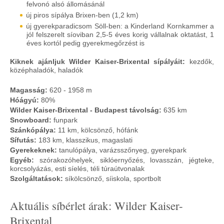
felvonó alsó állomásánál
új piros sípálya Brixen-ben (1,2 km)
új gyerekparadicsom Söll-ben: a Kinderland Kornkammer a
jól felszerelt síoviban 2,5-5 éves korig vállalnak oktatást, 1
éves kortól pedig gyerekmegőrzést is
Kiknek ajánljuk Wilder Kaiser-Brixental sípályáit:
kezdők,
középhaladók, haladók
Magasság:
620 - 1958 m
Hóágyú:
80%
Wilder Kaiser-Brixental - Budapest távolság:
635 km
Snowboard:
funpark
Szánkópálya:
11 km, kölcsönző, hófánk
Sífutás:
183 km, klasszikus, magaslati
Gyerekeknek:
tanulópálya, varázsszőnyeg, gyerekpark
Egyéb:
szórakozóhelyek, siklóernyőzés, lovasszán, jégteke,
korcsolyázás, esti síelés, téli túraútvonalak
Szolgáltatások:
síkölcsönző, síiskola, sportbolt
Aktuális síbérlet árak: Wilder Kaiser-
Brixental