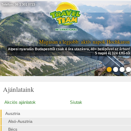
Telefon: 06 1 301 0723
Magasan a legjobb: aktív napok Hochkaron
Alpesi nyaralás Budapesttől csak 4 óra utazásra, 40+ belépővel az árban!
5 nap/4 éj 324 €/fő-től
Ajánlataink
Akciós ajánlatok
Síutak
Ausztria
Alsó-Ausztria
Bécs