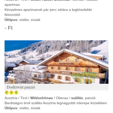
apartman
Kényelmes apartmanok pár perc sétára a legközelebbi
felvonótól.
Úttípus:
síelés, síutak
- Ft
Dorferwirt panzió
Ausztria / Tirol /
Wildschönau
/ Oberau /
szállás
: panzió
Barátságos tiroli szállás Ausztria legnagyobb síterepe közelében.
Úttípus:
síelés, síutak