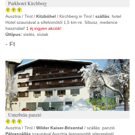
Parkhotel Kirchberg
Ausztria / Tirol /
Kitzbühel
/ Kirchberg in Tirol /
szállás
: hotel
Hotel szaunával a sífelvonótól 1,5 km-re. Síbusz, medence
használat!
1 éj ingyen akciók!
Úttípus:
síelés, síutak
- Ft
Unterbräu panzió
Ausztria / Tirol /
Wilder Kaiser-Brixental
/ szállás: panzió
Pályaszállás
szaunával Ausztria legnagyobb síterepénél.