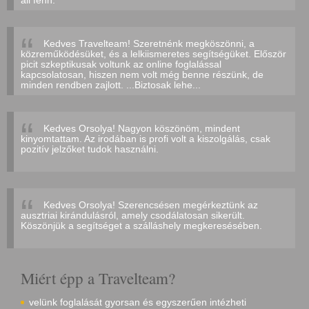
áll fenn.
Kedves Travelteam! Szeretnénk megköszönni, a
közreműködésüket, és a lelkiismeretes segítségüket. Először
picit szkeptikusak voltunk az online foglalással
kapcsolatosan, hiszen nem volt még benne részünk, de
minden rendben zajlott. ...Biztosak lehe...
Kedves Orsolya! Nagyon köszönöm, mindent
kinyomtattam. Az irodában is profi volt a kiszolgálás, csak
pozitív jelzőket tudok használni.
Kedves Orsolya! Szerencsésen megérkeztünk az
ausztriai kirándulásról, amely csodálatosan sikerült.
Köszönjük a segítséget a szálláshely megkeresésében.
Miért épp a Travelteam?
velünk foglalását gyorsan és egyszerűen intézheti