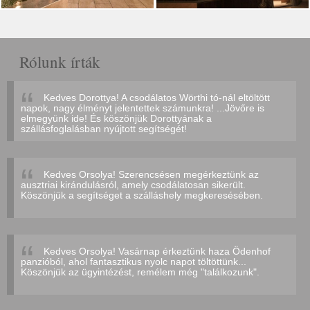
Rólunk írták
Kedves Dorottya! A csodálatos Wörthi tó-nál eltöltött
napok, nagy élményt jelentettek számunkra! ...Jövőre is
elmegyünk ide! És köszönjük Dorottyának a
szállásfoglalásban nyújtott segítségét!
Kedves Orsolya! Szerencsésen megérkeztünk az
ausztriai kirándulásról, amely csodálatosan sikerült.
Köszönjük a segítséget a szálláshely megkeresésében.
Kedves Orsolya! Vasárnap érkeztünk haza Ödenhof
panzióból, ahol fantasztikus nyolc napot töltöttünk...
Köszönjük az ügyintézést, remélem még "találkozunk".