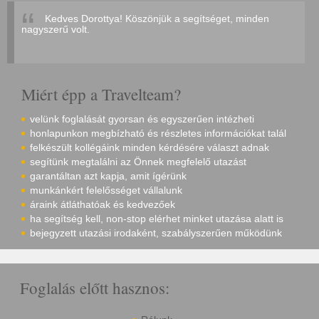
Kedves Dorottya! Köszönjük a segítséget, minden
nagyszerű volt.
Miért épp a Travelteam?
velünk foglalását gyorsan és egyszerűen intézheti
honlapunkon megbízható és részletes információkat talál
felkészült kollégáink minden kérdésére választ adnak
segítünk megtalálni az Önnek megfelelő utazást
garantáltan azt kapja, amit ígérünk
munkánkért felelősséget vállalunk
áraink átláthatóak és kedvezőek
ha segítség kell, non-stop elérhet minket utazása alatt is
bejegyzett utazási irodaként, szabályszerűen működünk
Foglalás előtt hasznos: