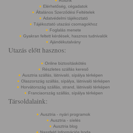
Rólunk
Elérhetőség, cégadatok
Általános Szerződési Feltételek
Adatvédelmi tájékoztató
Tájékoztató utazási csomagokhoz
Foglalás menete
Gyakran feltett kérdések, hasznos tudnivalók
Ajándékutalvány
Utazás előtt hasznos:
Online biztosításkötés
Részletes szállás kereső
Ausztria szállás, látnivaló, sípálya térképen
Olaszország szállás, sípálya, látnivaló térképen
Horvátország szállás, strand, látnivaló térképen
Franciaország szállás, sípálya térképen
Társoldalaink:
Ausztria - nyári programok
Ausztria - síelés
Ausztria blog
Nassfeld Információs Iroda