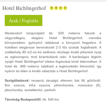
Hotel Bichlingerhof
Árak / Foglalás
Westendorf központjától kb. 500 méterre fekszik a
négycsillagos, elegáns Hotel Bichlingerhof, csendes
környezetben, gyönyörű rálátással a környező hegyekre. A
hotelben elegánsan berendezett 2-3 fős szobák foglalhatók. A
szálláshely 80 m2-es kis wellness részlege kiváló pihenést nyújt
az egésznapos, tiroli kirándulások után. A barátságos légkört
nyújtó Hotel Bichlingerhof ízletes fogásokat kínál éttermében. A
hotel kb. 800 méterre található a legközelebbi felvonótól, így
nyáron és télen is kiváló választás a Hotel Bichlingerhof.
Szolgáltatások:
recepció, társalgó, étterem, bár, lift, gőzfürdő,
finn szauna, infra szauna, pihenőszoba, masszázs (€),
játszószoba, asztalitenisz, parkoló.
Távolság Budapesttől:
kb. 640 km