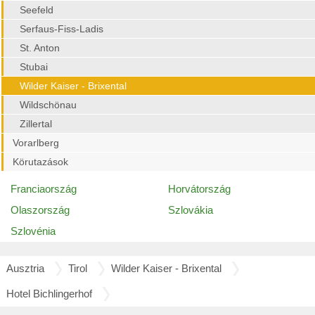
Seefeld
Serfaus-Fiss-Ladis
St. Anton
Stubai
Wilder Kaiser - Brixental
Wildschönau
Zillertal
Vorarlberg
Körutazások
Franciaország
Horvátország
Olaszország
Szlovákia
Szlovénia
Ausztria
Tirol
Wilder Kaiser - Brixental
Hotel Bichlingerhof