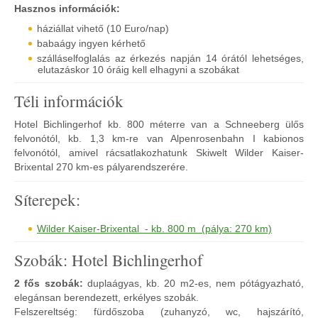
Hasznos információk:
háziállat vihető (10 Euro/nap)
babaágy ingyen kérhető
szálláselfoglalás az érkezés napján 14 órától lehetséges,
elutazáskor 10 óráig kell elhagyni a szobákat
Téli információk
Hotel Bichlingerhof kb. 800 méterre van a Schneeberg ülős
felvonótól, kb. 1,3 km-re van Alpenrosenbahn I kabionos
felvonótól, amivel rácsatlakozhatunk Skiwelt Wilder Kaiser-
Brixental 270 km-es pályarendszerére.
Síterepek:
Wilder Kaiser-Brixental - kb. 800 m (pálya: 270 km)
Szobák: Hotel Bichlingerhof
2 fős szobák:
duplaágyas, kb. 20 m2-es, nem pótágyazható,
elegánsan berendezett, erkélyes szobák.
Felszereltség: fürdőszoba (zuhanyzó, wc, hajszárító,