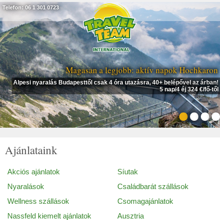
Telefon: 06 1 301 0723
Magasan a legjobb: aktív napok Hochkaron
Alpesi nyaralás Budapesttől csak 4 óra utazásra, 40+ belépővel az árban!
5 nap/4 éj 324 €/fő-től
Ajánlataink
Akciós ajánlatok
Síutak
Nyaralások
Családbarát szállások
Wellness szállások
Csomagajánlatok
Nassfeld kiemelt ajánlatok
Ausztria