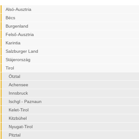
Alsó-Ausztria
Bécs
Burgenland
Felső-Ausztria
Karintia
Salzburger Land
Stájerország
Tirol
Ötztal
Achensee
Innsbruck
Ischgl - Paznaun
Kelet-Tirol
Kitzbühel
Nyugat-Tirol
Pitztal