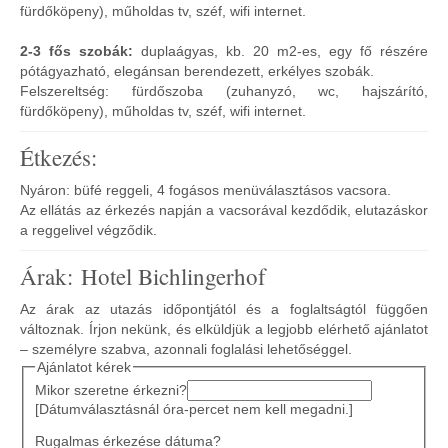
fürdőköpeny), műholdas tv, széf, wifi internet.
2-3 fős szobák:
duplaágyas, kb. 20 m2-es, egy fő részére
pótágyazható, elegánsan berendezett, erkélyes szobák.
Felszereltség: fürdőszoba (zuhanyzó, wc, hajszárító,
fürdőköpeny), műholdas tv, széf, wifi internet.
Étkezés:
Nyáron: büfé reggeli, 4 fogásos menüválasztásos vacsora.
Az ellátás az érkezés napján a vacsorával kezdődik, elutazáskor
a reggelivel végződik.
Árak: Hotel Bichlingerhof
Az árak az utazás időpontjától és a foglaltságtól függően
változnak. Írjon nekünk, és elküldjük a legjobb elérhető ajánlatot
– személyre szabva, azonnali foglalási lehetőséggel.
Ajánlatot kérek
Mikor szeretne érkezni?
[Dátumválasztásnál óra-percet nem kell megadni.]
Rugalmas érkezése dátuma?