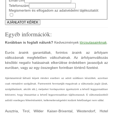
Email cím
Telefonszám
Megismertem és elfogadom az adatvédelmi tájékoztatót:
Egyéb információk:
Korábban is foglalt nálunk?
Kedvezmények
törzsutasainknak
.
Eurós áraink garantáltak, forintos áraink az árfolyam
változásnak megfelelően változhatnak. Az árfolyamváltozás
későbbi negatív hatásainak elkerülése érdekében javasoljuk az
euróban, vagy az egy összegben forintban történő fizetést.
Ajánlatainknál látható képek minden esetben az adott szálláson készültek, azonban
csak mintaként szolgálnak. Partnereink fenntartják maguknak a változtatás jogát (árak,
szolgáltatások, akciók stb.), melyeket honlapunkon igyekszünk a lehető leggyorsabban
lekövetni, hogy Utasainkat a lehető legpontosabban tájékoztassuk. E változtatásokból
adódó esetleges félreértésekért, kellemetlenségekért irodánk felelősséget nem vállal.
Ausztria, Tirol, Wilder Kaiser-Brixental, Westendorf, Hotel