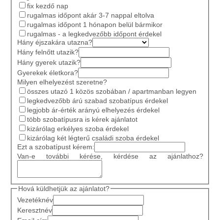
fix kezdő nap
rugalmas időpont akár 3-7 nappal eltolva
rugalmas időpont 1 hónapon belül bármikor
rugalmas - a legkedvezőbb időpont érdekel
Hány éjszakára utazna?
Hány felnőtt utazik?
Hány gyerek utazik?
Gyerekek életkora?
Milyen elhelyezést szeretne?
összes utazó 1 közös szobában / apartmanban legyen
legkedvezőbb árú szabad szobatípus érdekel
legjobb ár-érték arányú elhelyezés érdekel
több szobatípusra is kérek ajánlatot
kizárólag erkélyes szoba érdekel
kizárólag két légterű családi szoba érdekel
Ezt a szobatípust kérem:
Van-e további kérése, kérdése az ajánlathoz?
Hová küldhetjük az ajánlatot?
Vezetéknév
Keresztnév