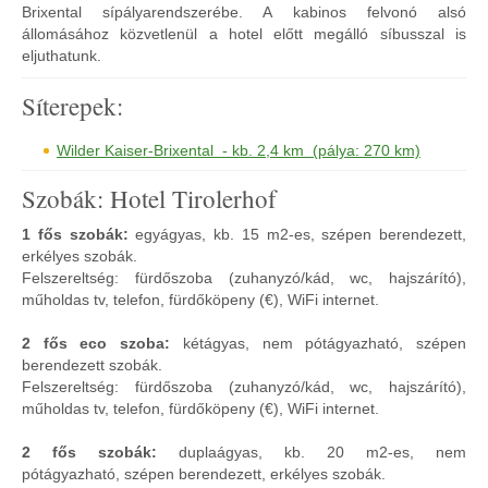
Brixental sípályarendszerébe. A kabinos felvonó alsó
állomásához közvetlenül a hotel előtt megálló síbusszal is
eljuthatunk.
Síterepek:
Wilder Kaiser-Brixental - kb. 2,4 km (pálya: 270 km)
Szobák: Hotel Tirolerhof
1 fős szobák:
egyágyas, kb. 15 m2-es, szépen berendezett,
erkélyes szobák.
Felszereltség: fürdőszoba (zuhanyzó/kád, wc, hajszárító),
műholdas tv, telefon, fürdőköpeny (€), WiFi internet.
2 fős eco szoba:
kétágyas, nem pótágyazható, szépen
berendezett szobák.
Felszereltség: fürdőszoba (zuhanyzó/kád, wc, hajszárító),
műholdas tv, telefon, fürdőköpeny (€), WiFi internet.
2 fős szobák:
duplaágyas, kb. 20 m2-es, nem
pótágyazható, szépen berendezett, erkélyes szobák.