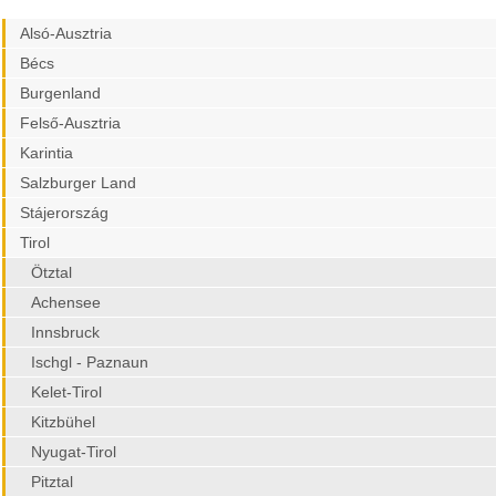
Alsó-Ausztria
Bécs
Burgenland
Felső-Ausztria
Karintia
Salzburger Land
Stájerország
Tirol
Ötztal
Achensee
Innsbruck
Ischgl - Paznaun
Kelet-Tirol
Kitzbühel
Nyugat-Tirol
Pitztal