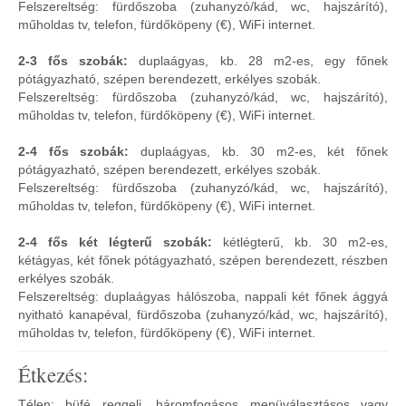
Felszereltség: fürdőszoba (zuhanyzó/kád, wc, hajszárító),
műholdas tv, telefon, fürdőköpeny (€), WiFi internet.
2-3 fős szobák:
duplaágyas, kb. 28 m2-es, egy főnek
pótágyazható, szépen berendezett, erkélyes szobák.
Felszereltség: fürdőszoba (zuhanyzó/kád, wc, hajszárító),
műholdas tv, telefon, fürdőköpeny (€), WiFi internet.
2-4 fős szobák:
duplaágyas, kb. 30 m2-es, két főnek
pótágyazható, szépen berendezett, erkélyes szobák.
Felszereltség: fürdőszoba (zuhanyzó/kád, wc, hajszárító),
műholdas tv, telefon, fürdőköpeny (€), WiFi internet.
2-4 fős két légterű szobák:
kétlégterű, kb. 30 m2-es,
kétágyas, két főnek pótágyazható, szépen berendezett, részben
erkélyes szobák.
Felszereltség: duplaágyas hálószoba, nappali két főnek ággyá
nyitható kanapéval, fürdőszoba (zuhanyzó/kád, wc, hajszárító),
műholdas tv, telefon, fürdőköpeny (€), WiFi internet.
Étkezés:
Télen: büfé reggeli, háromfogásos menüválasztásos vagy