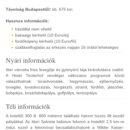
Távolság Budapesttől:
kb. 675 km
Hasznos információk:
háziállat nem vihető
babaágy kérhető (10 Euro/éj)
fürdőköpeny kérhető (10 Euro/fő)
szálláselfoglalás az érkezés napján 16 órától lehetséges
Nyári információk
Itter városka friss levegője és gyönyörű tája kirándulásra csábít.
A Hotel Tirolerhof vendégei változatos programok közül
választhatnak: túraútvonalak, hegymászás, ejtőernyőzés,
lovaglás, lovaskocsizás, horgásztó, strand, fürdőtó, játszótér,
bobpálya, kosárlabdapálya, golfpálya, teniszpálya.
Téli információk
A hoteltől 300 ill. 800 méterre található három húzós lift kezdő
pályákkal. Az itteri Salvista kabinos felvonó a hoteltől 2,5 km-re
indul, ezzel a felvonóval becsatlakozhatunk a Wilder Kaiser-