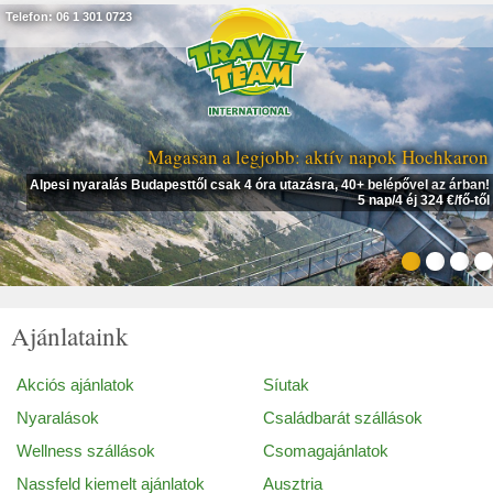
Telefon: 06 1 301 0723
Magasan a legjobb: aktív napok Hochkaron
Alpesi nyaralás Budapesttől csak 4 óra utazásra, 40+ belépővel az árban!
5 nap/4 éj 324 €/fő-től
Ajánlataink
Akciós ajánlatok
Síutak
Nyaralások
Családbarát szállások
Wellness szállások
Csomagajánlatok
Nassfeld kiemelt ajánlatok
Ausztria