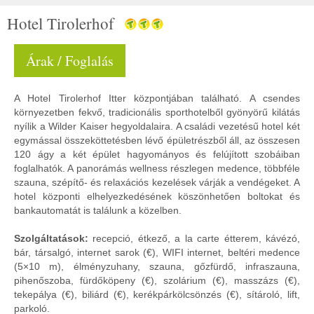
Hotel Tirolerhof
Árak / Foglalás
A Hotel Tirolerhof Itter központjában található. A csendes
környezetben fekvő, tradicionális sporthotelből gyönyörű kilátás
nyílik a Wilder Kaiser hegyoldalaira. A családi vezetésű hotel két
egymással összeköttetésben lévő épületrészből áll, az összesen
120 ágy a két épület hagyományos és felújított szobáiban
foglalhatók. A panorámás wellness részlegen medence, többféle
szauna, szépítő- és relaxációs kezelések várják a vendégeket. A
hotel központi elhelyezkedésének köszönhetően boltokat és
bankautomatát is találunk a közelben.
Szolgáltatások:
recepció, étkező, a la carte étterem, kávézó,
bár, társalgó, internet sarok (€), WIFI internet, beltéri medence
(5×10 m), élményzuhany, szauna, gőzfürdő, infraszauna,
pihenőszoba, fürdőköpeny (€), szolárium (€), masszázs (€),
tekepálya (€), biliárd (€), kerékpárkölcsönzés (€), sítároló, lift,
parkoló.