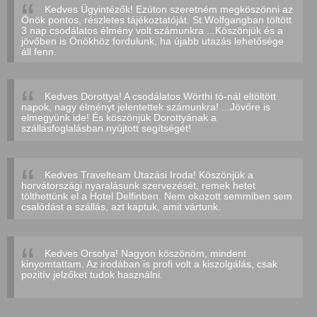
Kedves Ügyintézők! Ezúton szeretném megköszönni az
Önök pontos, részletes tájékoztatóját. St.Wolfgangban töltött
3 nap csodálatos élmény volt számunkra ...Köszönjük és a
jövőben is Önökhöz fordulunk, ha újabb utazás lehetősége
áll fenn.
Kedves Dorottya! A csodálatos Wörthi tó-nál eltöltött
napok, nagy élményt jelentettek számunkra! ...Jövőre is
elmegyünk ide! És köszönjük Dorottyának a
szállásfoglalásban nyújtott segítségét!
Kedves Travelteam Utazási Iroda! Köszönjük a
horvátországi nyaralásunk szervezését, remek hetet
tölthettünk el a Hotel Delfinben. Nem okozott semmiben sem
csalódást a szállás, azt kaptuk, amit vártunk.
Kedves Orsolya! Nagyon köszönöm, mindent
kinyomtattam. Az irodában is profi volt a kiszolgálás, csak
pozitív jelzőket tudok használni.