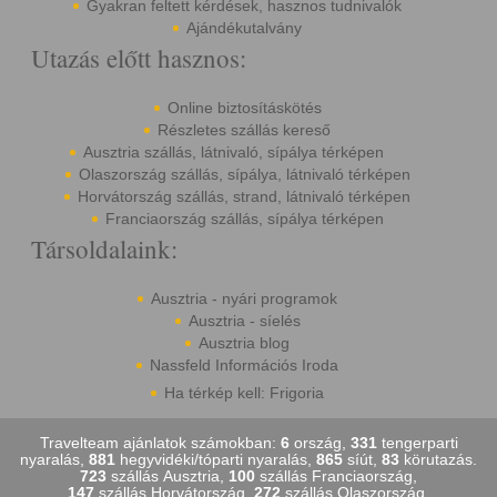
Gyakran feltett kérdések, hasznos tudnivalók
Ajándékutalvány
Utazás előtt hasznos:
Online biztosításkötés
Részletes szállás kereső
Ausztria szállás, látnivaló, sípálya térképen
Olaszország szállás, sípálya, látnivaló térképen
Horvátország szállás, strand, látnivaló térképen
Franciaország szállás, sípálya térképen
Társoldalaink:
Ausztria - nyári programok
Ausztria - síelés
Ausztria blog
Nassfeld Információs Iroda
Ha térkép kell: Frigoria
Travelteam ajánlatok számokban:
6
ország,
331
tengerparti
nyaralás,
881
hegyvidéki/tóparti nyaralás,
865
síút,
83
körutazás.
723
szállás Ausztria,
100
szállás Franciaország,
147
szállás Horvátország,
272
szállás Olaszország,