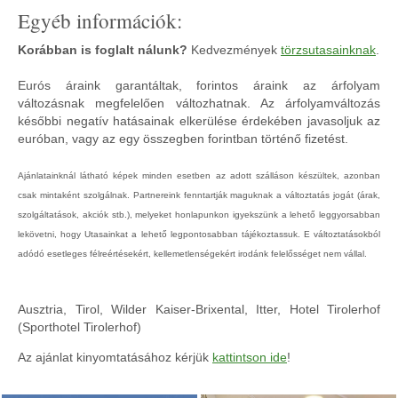
Egyéb információk:
Korábban is foglalt nálunk?
Kedvezmények
törzsutasainknak
.
Eurós áraink garantáltak, forintos áraink az árfolyam
változásnak megfelelően változhatnak. Az árfolyamváltozás
későbbi negatív hatásainak elkerülése érdekében javasoljuk az
euróban, vagy az egy összegben forintban történő fizetést.
Ajánlatainknál látható képek minden esetben az adott szálláson készültek, azonban
csak mintaként szolgálnak. Partnereink fenntartják maguknak a változtatás jogát (árak,
szolgáltatások, akciók stb.), melyeket honlapunkon igyekszünk a lehető leggyorsabban
lekövetni, hogy Utasainkat a lehető legpontosabban tájékoztassuk. E változtatásokból
adódó esetleges félreértésekért, kellemetlenségekért irodánk felelősséget nem vállal.
Ausztria, Tirol, Wilder Kaiser-Brixental, Itter, Hotel Tirolerhof
(Sporthotel Tirolerhof)
Az ajánlat kinyomtatásához kérjük
kattintson ide
!