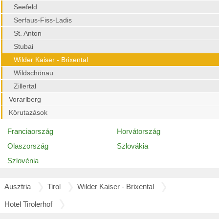
Seefeld
Serfaus-Fiss-Ladis
St. Anton
Stubai
Wilder Kaiser - Brixental
Wildschönau
Zillertal
Vorarlberg
Körutazások
Franciaország
Horvátország
Olaszország
Szlovákia
Szlovénia
Ausztria
Tirol
Wilder Kaiser - Brixental
Hotel Tirolerhof