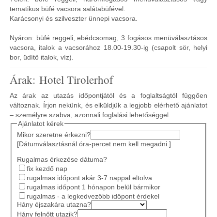
tematikus büfé vacsora salátabüfével.
Karácsonyi és szilveszter ünnepi vacsora.
Nyáron: büfé reggeli, ebédcsomag, 3 fogásos menüválasztásos
vacsora, italok a vacsorához 18.00-19.30-ig (csapolt sör, helyi
bor, üdítő italok, víz).
Árak: Hotel Tirolerhof
Az árak az utazás időpontjától és a foglaltságtól függően
változnak. Írjon nekünk, és elküldjük a legjobb elérhető ajánlatot
– személyre szabva, azonnali foglalási lehetőséggel.
Ajánlatot kérek
Mikor szeretne érkezni?
[Dátumválasztásnál óra-percet nem kell megadni.]
Rugalmas érkezése dátuma?
fix kezdő nap
rugalmas időpont akár 3-7 nappal eltolva
rugalmas időpont 1 hónapon belül bármikor
rugalmas - a legkedvezőbb időpont érdekel
Hány éjszakára utazna?
Hány felnőtt utazik?