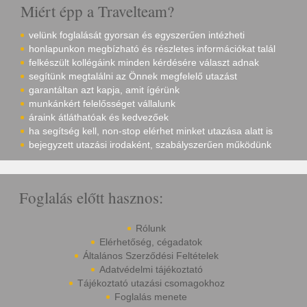
Miért épp a Travelteam?
velünk foglalását gyorsan és egyszerűen intézheti
honlapunkon megbízható és részletes információkat talál
felkészült kollégáink minden kérdésére választ adnak
segítünk megtalálni az Önnek megfelelő utazást
garantáltan azt kapja, amit ígérünk
munkánkért felelősséget vállalunk
áraink átláthatóak és kedvezőek
ha segítség kell, non-stop elérhet minket utazása alatt is
bejegyzett utazási irodaként, szabályszerűen működünk
Foglalás előtt hasznos:
Rólunk
Elérhetőség, cégadatok
Általános Szerződési Feltételek
Adatvédelmi tájékoztató
Tájékoztató utazási csomagokhoz
Foglalás menete