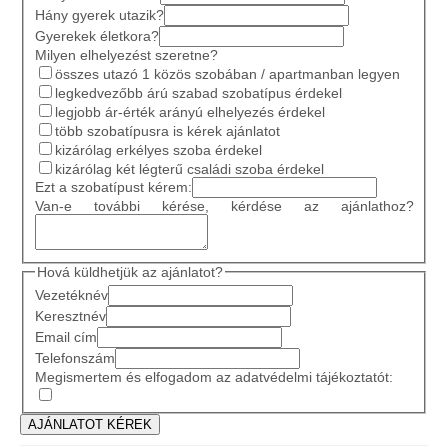
Hány gyerek utazik?
Gyerekek életkora?
Milyen elhelyezést szeretne?
összes utazó 1 közös szobában / apartmanban legyen
legkedvezőbb árú szabad szobatípus érdekel
legjobb ár-érték arányú elhelyezés érdekel
több szobatípusra is kérek ajánlatot
kizárólag erkélyes szoba érdekel
kizárólag két légterű családi szoba érdekel
Ezt a szobatípust kérem:
Van-e további kérése, kérdése az ajánlathoz?
Hová küldhetjük az ajánlatot?
Vezetéknév
Keresztnév
Email cím
Telefonszám
Megismertem és elfogadom az adatvédelmi tájékoztatót: